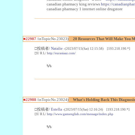
canadian pharmacy king reviews
https://canadianphar
canadian pharmacy 1 internet online drugstore
■22987
/inTopicNo.23023)
20 Resources That Will Make You Mo
□投稿者/
Natalie
-(2023/07/15(Sat) 12:15:58) [193.218.190.*]
□U R L/
http://eurasiaaz.com/
%%
■22988
/inTopicNo.23024)
What's Holding Back This Diagnosin
□投稿者/
Estella
-(2023/07/15(Sat) 12:16:24) [193.218.190.*]
□U R L/
http://www.gamenglish.com/message/index.php
%%