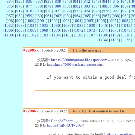
[
834
] [
835
] [
836
] [
837
] [
838
] [
839
] [
840
] [
841
] [
842
] [
843
] [
844
] [
845
] [
846
] [
8
[
875
] [
876
] [
877
] [
878
] [
879
] [
880
] [
881
] [
882
] [
883
] [
884
] [
885
] [
886
] [
887
] [
8
[
916
] [
917
] [
918
] [
919
] [
920
] [
921
] [
922
] [
923
] [
924
] [
925
] [
926
] [
927
] [
928
] [
9
[
957
] [
958
] [
959
] [
960
] [
961
] [
962
] [
963
] [
964
] [
965
] [
966
] [
967
] [
968
] [
969
] [
9
[
998
] [
999
] [
1000
] [
1001
] [
1002
] [
1003
] [
1004
] [
1005
] [
1006
] [
1007
] [
1008
] [
1
[
1032
] [
1033
] [
1034
] [
1035
] [
1036
] [
1037
] [
1038
] [
1039
] [
1040
] [
1041
] [
1042
] [
[
1066
] [
1067
] [
1068
] [
1069
] [
1070
] [
1071
] [
1072
] [
1073
] [
1074
] [
1075
] [
1076
] [
[
1100
] [
1101
] [
1102
] [
1103
] [
1104
] [
1105
] [
1106
] [
1107
] [
1108
] [
1109
] [
1110
] [
[
1134
] [
1135
] [
1136
] [
■22985
/inTopicNo.23021)
I am the new guy
□投稿者/
https://3000manfaat.blogspot.com
-(2023/07/15(Sat)
□U R L/
http://https://3000manfaat.blogspot.com
If you want to obtain a good deal fr
■22986
/inTopicNo.23022)
Re[231]: Just wanted to say Hi.
□投稿者/
CanadaPharm
-(2023/07/15(Sat) 12:14:57) [178.159.37
□U R L/
http://cPFnjNIKUTwgQzN
canadian online drugstore <a href="
https://canadianp