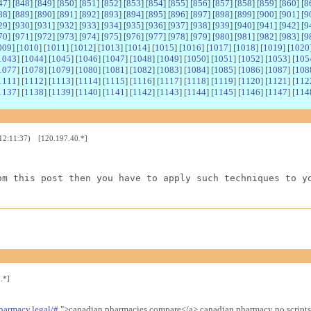
47
] [
848
] [
849
] [
850
] [
851
] [
852
] [
853
] [
854
] [
855
] [
856
] [
857
] [
858
] [
859
] [
860
] [
8
88
] [
889
] [
890
] [
891
] [
892
] [
893
] [
894
] [
895
] [
896
] [
897
] [
898
] [
899
] [
900
] [
901
] [
9
29
] [
930
] [
931
] [
932
] [
933
] [
934
] [
935
] [
936
] [
937
] [
938
] [
939
] [
940
] [
941
] [
942
] [
9
70
] [
971
] [
972
] [
973
] [
974
] [
975
] [
976
] [
977
] [
978
] [
979
] [
980
] [
981
] [
982
] [
983
] [
9
009
] [
1010
] [
1011
] [
1012
] [
1013
] [
1014
] [
1015
] [
1016
] [
1017
] [
1018
] [
1019
] [
1020
1043
] [
1044
] [
1045
] [
1046
] [
1047
] [
1048
] [
1049
] [
1050
] [
1051
] [
1052
] [
1053
] [
105
1077
] [
1078
] [
1079
] [
1080
] [
1081
] [
1082
] [
1083
] [
1084
] [
1085
] [
1086
] [
1087
] [
108
1111
] [
1112
] [
1113
] [
1114
] [
1115
] [
1116
] [
1117
] [
1118
] [
1119
] [
1120
] [
1121
] [
112
1137
] [
1138
] [
1139
] [
1140
] [
1141
] [
1142
] [
1143
] [
1144
] [
1145
] [
1146
] [
1147
] [
114
 12:11:37) [120.197.40.*]
om this post then you have to apply such techniques to y
.*]
harmacy.legal/#
">canadian pharmacies compare</a> canadian pharmacy no scripts