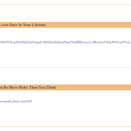
Least Once In Your Lifetime
Gxlei10b3V0LmNvbS9jZ2ktYmluL3JlZGlydXJsLmNnaT9odHRwczovL3Rvb2xiYXJxdWVyaW
n Be More Risky Than You Think
www.topsthcshop.com%2F