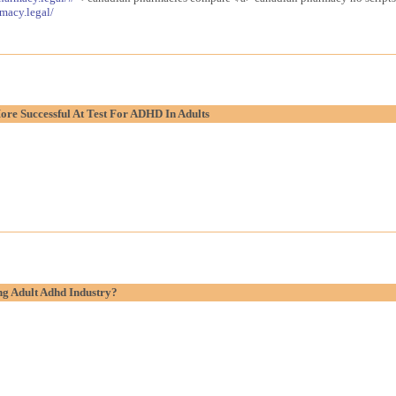
macy.legal/
re Successful At Test For ADHD In Adults
g Adult Adhd Industry?