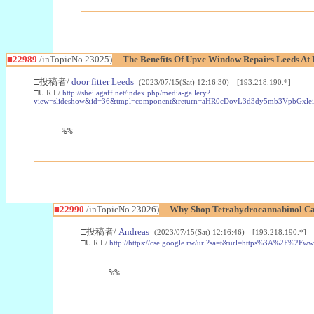
■22989
/inTopicNo.23025)
The Benefits Of Upvc Window Repairs Leeds At 
□投稿者/
door fitter Leeds
-(2023/07/15(Sat) 12:16:30) [193.218.190.*]
□U R L/
http://sheilagaff.net/index.php/media-gallery?
view=slideshow&id=36&tmpl=component&return=aHR0cDovL3d3dy5mb3Vpb
%%
■22990
/inTopicNo.23026)
Why Shop Tetrahydrocannabinol Ca
□投稿者/
Andreas
-(2023/07/15(Sat) 12:16:46) [193.218.190.*]
□U R L/
http://https://cse.google.rw/url?sa=t&url=https%3A%2F%2F
%%