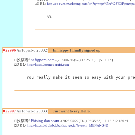
□U R L/
http://es-eventmarketing.com/url?q=https%3A%2F%2Fjamssp
%%
■22996
/inTopicNo.23032)
Im happy I finally signed up
□投稿者/
nefigporn.com
-(2023/07/15(Sat) 12:25:50) [5.9.61.*]
□U R L/
http://https://pornodergisi.com
You really make it seem so easy with your pre
■22997
/inTopicNo.23033)
Just want to say Hello.
□投稿者/
Phising dan scam
-(2025/05/22(Thu) 06:35:38) [116.212.150.*]
□U R L/
http://https://ebphtb.lebakkab.go.id/?system=MENANG4D