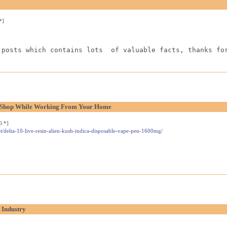
*]
 posts which contains lots  of valuable facts, thanks fo
l Shop While Working From Your Home
0.*]
t/delta-10-live-resin-alien-kush-indica-disposable-vape-pen-1600mg/
 Industry