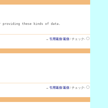
r providing these kinds of data.
→
引用返信
/
返信
/ チェック-
→
引用返信
/
返信
/ チェック-