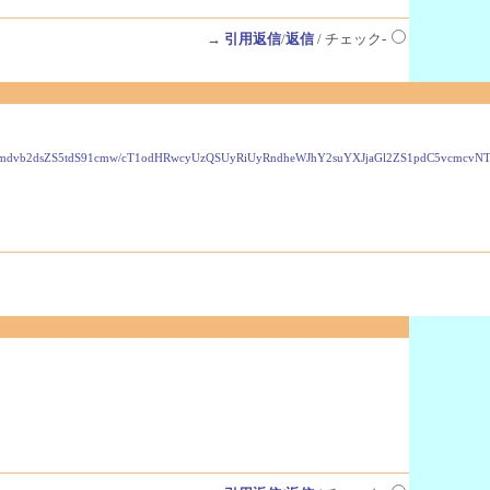
→
引用返信
/
返信
/ チェック-
VzLmdvb2dsZS5tdS91cmw/cT1odHRwcyUzQSUyRiUyRndheWJhY2suYXJjaGl2ZS1pdC5vcmc