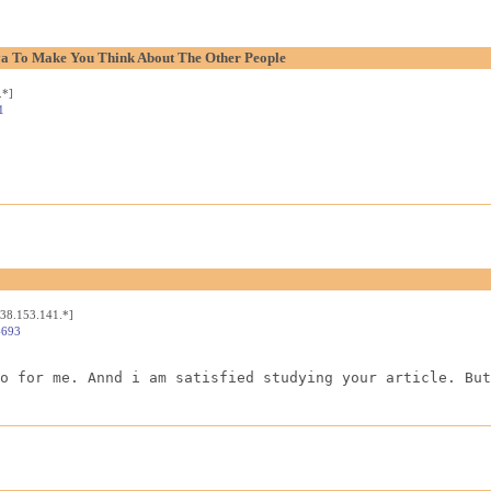
aya To Make You Think About The Other People
.*]
1
[38.153.141.*]
4693
o for me. Annd i am satisfied studying your article. But