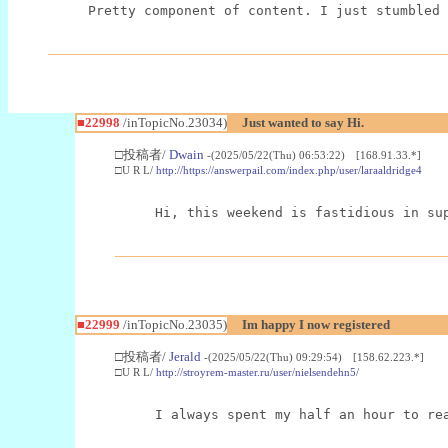
Pretty component of content. I just stumbled 
■22998
/inTopicNo.23034)
Just wanted to say Hi.
□投稿者/
Dwain
-(2025/05/22(Thu) 06:53:22) [168.91.33.*]
□U R L/
http://https://answerpail.com/index.php/user/laraaldridge4
Hi, this weekend is fastidious in su
■22999
/inTopicNo.23035)
Im happy I now registered
□投稿者/
Jerald
-(2025/05/22(Thu) 09:29:54) [158.62.223.*]
□U R L/
http://stroyrem-master.ru/user/nielsendehn5/
I always spent my half an hour to re