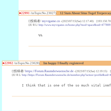
■22991
/inTopicNo.23027)
12 Stats About Situs Togel Terperc
□投稿者/
myvrgame.cn
-(2023/07/15(Sat) 12:17:40) [193.150.70
□U R L/
http://www.myvrgame.cn/home.php?mod=space&uid=477809
%%
■22992
/inTopicNo.23028)
Im happy I finally registered
□投稿者/
https://Forum.Raumderwuensche.de
-(2023/07/15(Sat) 12:19:15) 
□U R L/
http://https://Forum.Raumderwuensche.de/member.php?action=profile&uid=
I think that is one of the so much vital inmf