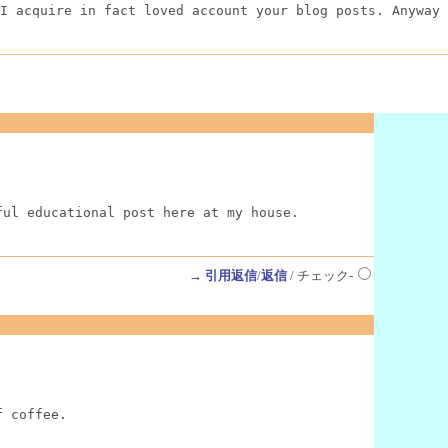
I acquire in fact loved account your blog posts. Anyway 
ful educational post here at my house.
→
引用返信
/
返信
/ チェック-
f coffee.