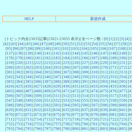
HELP
新規作成
[トピック内全23035記事(23021-23035 表示)] 全ページ数 / [
0
] [
1
] [
2
] [
3
] [
4
] [
[
42
] [
43
] [
44
] [
45
] [
46
] [
47
] [
48
] [
49
] [
50
] [
51
] [
52
] [
53
] [
54
] [
55
] [
56
] [
57
] [
58
] [
5
[
95
] [
96
] [
97
] [
98
] [
99
] [
100
] [
101
] [
102
] [
103
] [
104
] [
105
] [
106
] [
107
] [
108
] [
1
[
137
] [
138
] [
139
] [
140
] [
141
] [
142
] [
143
] [
144
] [
145
] [
146
] [
147
] [
148
] [
149
] [
1
[
178
] [
179
] [
180
] [
181
] [
182
] [
183
] [
184
] [
185
] [
186
] [
187
] [
188
] [
189
] [
190
] [
1
[
219
] [
220
] [
221
] [
222
] [
223
] [
224
] [
225
] [
226
] [
227
] [
228
] [
229
] [
230
] [
231
] [
2
[
260
] [
261
] [
262
] [
263
] [
264
] [
265
] [
266
] [
267
] [
268
] [
269
] [
270
] [
271
] [
272
] [
2
[
301
] [
302
] [
303
] [
304
] [
305
] [
306
] [
307
] [
308
] [
309
] [
310
] [
311
] [
312
] [
313
] [
3
[
342
] [
343
] [
344
] [
345
] [
346
] [
347
] [
348
] [
349
] [
350
] [
351
] [
352
] [
353
] [
354
] [
3
[
383
] [
384
] [
385
] [
386
] [
387
] [
388
] [
389
] [
390
] [
391
] [
392
] [
393
] [
394
] [
395
] [
3
[
424
] [
425
] [
426
] [
427
] [
428
] [
429
] [
430
] [
431
] [
432
] [
433
] [
434
] [
435
] [
436
] [
4
[
465
] [
466
] [
467
] [
468
] [
469
] [
470
] [
471
] [
472
] [
473
] [
474
] [
475
] [
476
] [
477
] [
4
[
506
] [
507
] [
508
] [
509
] [
510
] [
511
] [
512
] [
513
] [
514
] [
515
] [
516
] [
517
] [
518
] [
5
[
547
] [
548
] [
549
] [
550
] [
551
] [
552
] [
553
] [
554
] [
555
] [
556
] [
557
] [
558
] [
559
] [
5
[
588
] [
589
] [
590
] [
591
] [
592
] [
593
] [
594
] [
595
] [
596
] [
597
] [
598
] [
599
] [
600
] [
6
[
629
] [
630
] [
631
] [
632
] [
633
] [
634
] [
635
] [
636
] [
637
] [
638
] [
639
] [
640
] [
641
] [
6
[
670
] [
671
] [
672
] [
673
] [
674
] [
675
] [
676
] [
677
] [
678
] [
679
] [
680
] [
681
] [
682
] [
6
[
711
] [
712
] [
713
] [
714
] [
715
] [
716
] [
717
] [
718
] [
719
] [
720
] [
721
] [
722
] [
723
] [
7
[
752
] [
753
] [
754
] [
755
] [
756
] [
757
] [
758
] [
759
] [
760
] [
761
] [
762
] [
763
] [
764
] [
7
[
793
] [
794
] [
795
] [
796
] [
797
] [
798
] [
799
] [
800
] [
801
] [
802
] [
803
] [
804
] [
805
] [
8