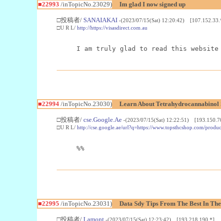
■22993
/inTopicNo.23029)
Im glad I now signed up
□投稿者/
SANAIAKAI
-(2023/07/15(Sat) 12:20:42) [107.152.33.
□U R L/
http://https://visasdirect.com.au
I am truly glad to read this website
■22994
/inTopicNo.23030)
Learn About Tetrahydrocannabino
□投稿者/
cse.Google.Ae
-(2023/07/15(Sat) 12:22:51) [193.150.7
□U R L/
http://cse.google.ae/url?q=https://www.topsthcshop.com/produc
%%
■22995
/inTopicNo.23031)
Data Sdy Tips From The Best In The
□投稿者/
Lamont
-(2023/07/15(Sat) 12:23:42) [193.218.190.*]