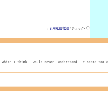
→
引用返信
/
返信
/ チェック-
 which I think I would never  understand. It seems too c