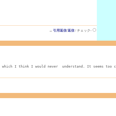
→
引用返信
/
返信
/ チェック-
 which I think I would never  understand. It seems too c