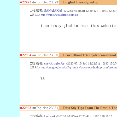
■22993
/inTopicNo.23029)
Im glad I now signed up
□投稿者/
SANAIAKAI
-(2023/07/15(Sat) 12:20:42) [107.152.33.
□U R L/
http://https://visasdirect.com.au
I am truly glad to read this website
■22994
/inTopicNo.23030)
Learn About Tetrahydrocannabino
□投稿者/
cse.Google.Ae
-(2023/07/15(Sat) 12:22:51) [193.150.7
□U R L/
http://cse.google.ae/url?q=https://www.topsthcshop.com/produc
%%
■22995
/inTopicNo.23031)
Data Sdy Tips From The Best In The
□投稿者/
Lamont
-(2023/07/15(Sat) 12:23:42) [193.218.190.*]