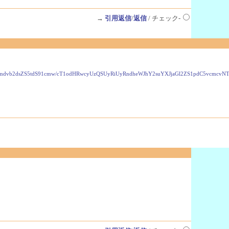
→
引用返信
/
返信
/ チェック-
VzLmdvb2dsZS5tdS91cmw/cT1odHRwcyUzQSUyRiUyRndheWJhY2suYXJjaGl2ZS1pdC5vcmc