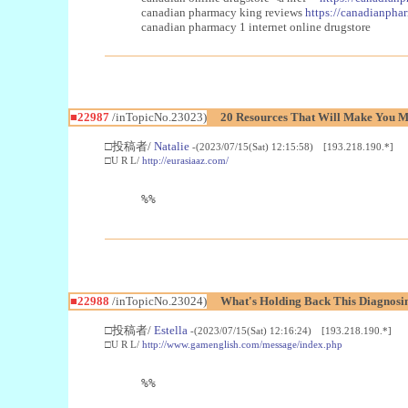
canadian pharmacy king reviews
https://canadianphar
canadian pharmacy 1 internet online drugstore
■22987
/inTopicNo.23023)
20 Resources That Will Make You Mo
□投稿者/
Natalie
-(2023/07/15(Sat) 12:15:58) [193.218.190.*]
□U R L/
http://eurasiaaz.com/
%%
■22988
/inTopicNo.23024)
What's Holding Back This Diagnosin
□投稿者/
Estella
-(2023/07/15(Sat) 12:16:24) [193.218.190.*]
□U R L/
http://www.gamenglish.com/message/index.php
%%