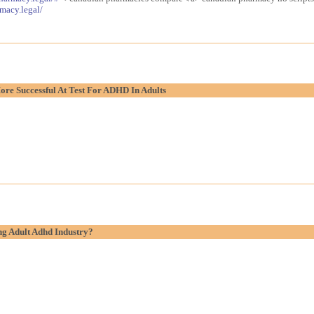
macy.legal/
re Successful At Test For ADHD In Adults
g Adult Adhd Industry?