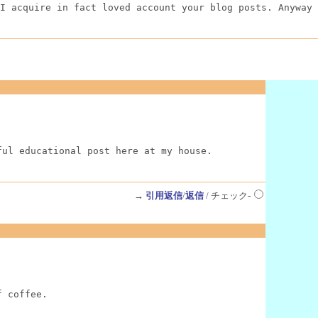
I acquire in fact loved account your blog posts. Anyway 
ful educational post here at my house.
→
引用返信
/
返信
/ チェック-
f coffee.