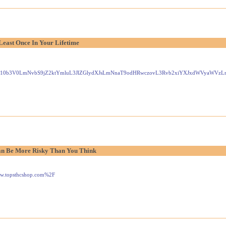
Least Once In Your Lifetime
Gxlei10b3V0LmNvbS9jZ2ktYmluL3JlZGlydXJsLmNnaT9odHRwczovL3Rvb2xiYXJxdWVyaW
n Be More Risky Than You Think
www.topsthcshop.com%2F