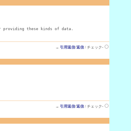
r providing these kinds of data.
→
引用返信
/
返信
/ チェック-
→
引用返信
/
返信
/ チェック-