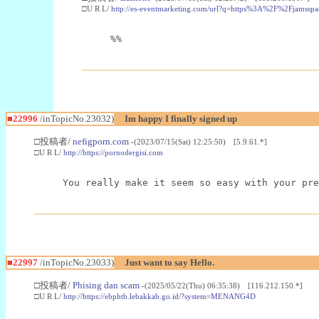
□U R L/
http://es-eventmarketing.com/url?q=https%3A%2F%2Fjamssp
%%
■22996
/inTopicNo.23032)
Im happy I finally signed up
□投稿者/
nefigporn.com
-(2023/07/15(Sat) 12:25:50) [5.9.61.*]
□U R L/
http://https://pornodergisi.com
You really make it seem so easy with your pre
■22997
/inTopicNo.23033)
Just want to say Hello.
□投稿者/
Phising dan scam
-(2025/05/22(Thu) 06:35:38) [116.212.150.*]
□U R L/
http://https://ebphtb.lebakkab.go.id/?system=MENANG4D