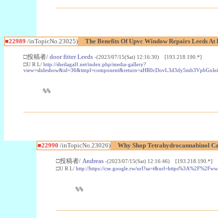
■22989
/inTopicNo.23025)
The Benefits Of Upvc Window Repairs Leeds At 
□投稿者/
door fitter Leeds
-(2023/07/15(Sat) 12:16:30) [193.218.190.*]
□U R L/
http://sheilagaff.net/index.php/media-gallery?
view=slideshow&id=36&tmpl=component&return=aHR0cDovL3d3dy5mb3Vpb
%%
■22990
/inTopicNo.23026)
Why Shop Tetrahydrocannabinol Ca
□投稿者/
Andreas
-(2023/07/15(Sat) 12:16:46) [193.218.190.*]
□U R L/
http://https://cse.google.rw/url?sa=t&url=https%3A%2F%2F
%%