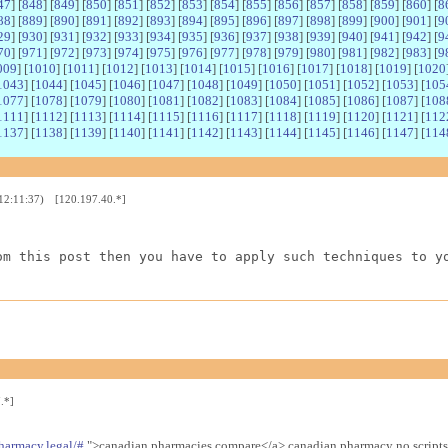
47
] [
848
] [
849
] [
850
] [
851
] [
852
] [
853
] [
854
] [
855
] [
856
] [
857
] [
858
] [
859
] [
860
] [
8
88
] [
889
] [
890
] [
891
] [
892
] [
893
] [
894
] [
895
] [
896
] [
897
] [
898
] [
899
] [
900
] [
901
] [
9
29
] [
930
] [
931
] [
932
] [
933
] [
934
] [
935
] [
936
] [
937
] [
938
] [
939
] [
940
] [
941
] [
942
] [
9
70
] [
971
] [
972
] [
973
] [
974
] [
975
] [
976
] [
977
] [
978
] [
979
] [
980
] [
981
] [
982
] [
983
] [
9
009
] [
1010
] [
1011
] [
1012
] [
1013
] [
1014
] [
1015
] [
1016
] [
1017
] [
1018
] [
1019
] [
1020
1043
] [
1044
] [
1045
] [
1046
] [
1047
] [
1048
] [
1049
] [
1050
] [
1051
] [
1052
] [
1053
] [
105
1077
] [
1078
] [
1079
] [
1080
] [
1081
] [
1082
] [
1083
] [
1084
] [
1085
] [
1086
] [
1087
] [
108
1111
] [
1112
] [
1113
] [
1114
] [
1115
] [
1116
] [
1117
] [
1118
] [
1119
] [
1120
] [
1121
] [
112
1137
] [
1138
] [
1139
] [
1140
] [
1141
] [
1142
] [
1143
] [
1144
] [
1145
] [
1146
] [
1147
] [
114
 12:11:37) [120.197.40.*]
om this post then you have to apply such techniques to y
.*]
harmacy.legal/#
">canadian pharmacies compare</a> canadian pharmacy no scripts