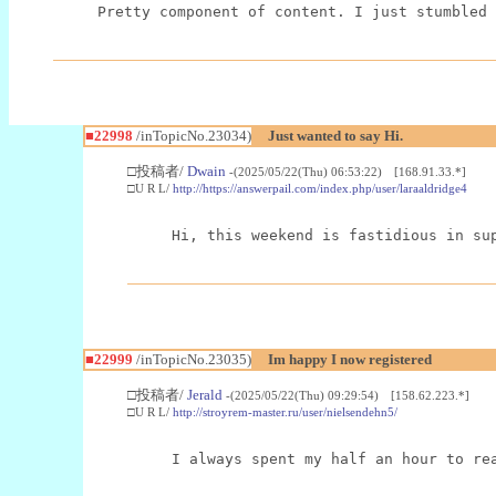
Pretty component of content. I just stumbled 
■22998
/inTopicNo.23034)
Just wanted to say Hi.
□投稿者/
Dwain
-(2025/05/22(Thu) 06:53:22) [168.91.33.*]
□U R L/
http://https://answerpail.com/index.php/user/laraaldridge4
Hi, this weekend is fastidious in su
■22999
/inTopicNo.23035)
Im happy I now registered
□投稿者/
Jerald
-(2025/05/22(Thu) 09:29:54) [158.62.223.*]
□U R L/
http://stroyrem-master.ru/user/nielsendehn5/
I always spent my half an hour to re