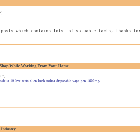
*]
 posts which contains lots  of valuable facts, thanks fo
l Shop While Working From Your Home
0.*]
t/delta-10-live-resin-alien-kush-indica-disposable-vape-pen-1600mg/
 Industry