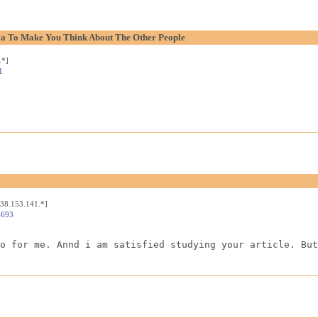
aya To Make You Think About The Other People
.*]
1
[38.153.141.*]
4693
o for me. Annd i am satisfied studying your article. But