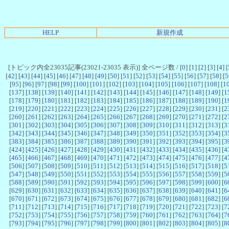
HELP
新規作成
[トピック内全23035記事(23021-23035 表示)] 全ページ数 / [
0
] [
1
] [
2
] [
3
] [
4
] [
[
42
] [
43
] [
44
] [
45
] [
46
] [
47
] [
48
] [
49
] [
50
] [
51
] [
52
] [
53
] [
54
] [
55
] [
56
] [
57
] [
58
] [
5
[
95
] [
96
] [
97
] [
98
] [
99
] [
100
] [
101
] [
102
] [
103
] [
104
] [
105
] [
106
] [
107
] [
108
] [
1
[
137
] [
138
] [
139
] [
140
] [
141
] [
142
] [
143
] [
144
] [
145
] [
146
] [
147
] [
148
] [
149
] [
1
[
178
] [
179
] [
180
] [
181
] [
182
] [
183
] [
184
] [
185
] [
186
] [
187
] [
188
] [
189
] [
190
] [
1
[
219
] [
220
] [
221
] [
222
] [
223
] [
224
] [
225
] [
226
] [
227
] [
228
] [
229
] [
230
] [
231
] [
2
[
260
] [
261
] [
262
] [
263
] [
264
] [
265
] [
266
] [
267
] [
268
] [
269
] [
270
] [
271
] [
272
] [
2
[
301
] [
302
] [
303
] [
304
] [
305
] [
306
] [
307
] [
308
] [
309
] [
310
] [
311
] [
312
] [
313
] [
3
[
342
] [
343
] [
344
] [
345
] [
346
] [
347
] [
348
] [
349
] [
350
] [
351
] [
352
] [
353
] [
354
] [
3
[
383
] [
384
] [
385
] [
386
] [
387
] [
388
] [
389
] [
390
] [
391
] [
392
] [
393
] [
394
] [
395
] [
3
[
424
] [
425
] [
426
] [
427
] [
428
] [
429
] [
430
] [
431
] [
432
] [
433
] [
434
] [
435
] [
436
] [
4
[
465
] [
466
] [
467
] [
468
] [
469
] [
470
] [
471
] [
472
] [
473
] [
474
] [
475
] [
476
] [
477
] [
4
[
506
] [
507
] [
508
] [
509
] [
510
] [
511
] [
512
] [
513
] [
514
] [
515
] [
516
] [
517
] [
518
] [
5
[
547
] [
548
] [
549
] [
550
] [
551
] [
552
] [
553
] [
554
] [
555
] [
556
] [
557
] [
558
] [
559
] [
5
[
588
] [
589
] [
590
] [
591
] [
592
] [
593
] [
594
] [
595
] [
596
] [
597
] [
598
] [
599
] [
600
] [
6
[
629
] [
630
] [
631
] [
632
] [
633
] [
634
] [
635
] [
636
] [
637
] [
638
] [
639
] [
640
] [
641
] [
6
[
670
] [
671
] [
672
] [
673
] [
674
] [
675
] [
676
] [
677
] [
678
] [
679
] [
680
] [
681
] [
682
] [
6
[
711
] [
712
] [
713
] [
714
] [
715
] [
716
] [
717
] [
718
] [
719
] [
720
] [
721
] [
722
] [
723
] [
7
[
752
] [
753
] [
754
] [
755
] [
756
] [
757
] [
758
] [
759
] [
760
] [
761
] [
762
] [
763
] [
764
] [
7
[
793
] [
794
] [
795
] [
796
] [
797
] [
798
] [
799
] [
800
] [
801
] [
802
] [
803
] [
804
] [
805
] [
8