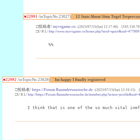
■22991
/inTopicNo.23027)
12 Stats About Situs Togel Terperc
□投稿者/
myvrgame.cn
-(2023/07/15(Sat) 12:17:40) [193.150.70
□U R L/
http://www.myvrgame.cn/home.php?mod=space&uid=477809
%%
■22992
/inTopicNo.23028)
Im happy I finally registered
□投稿者/
https://Forum.Raumderwuensche.de
-(2023/07/15(Sat) 12:19:15) 
□U R L/
http://https://Forum.Raumderwuensche.de/member.php?action=profile&uid=
I think that is one of the so much vital inmf