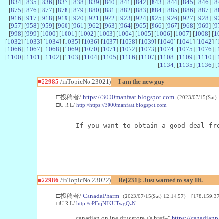
[
834
] [
835
] [
836
] [
837
] [
838
] [
839
] [
840
] [
841
] [
842
] [
843
] [
844
] [
845
] [
846
] [
8
[
875
] [
876
] [
877
] [
878
] [
879
] [
880
] [
881
] [
882
] [
883
] [
884
] [
885
] [
886
] [
887
] [
8
[
916
] [
917
] [
918
] [
919
] [
920
] [
921
] [
922
] [
923
] [
924
] [
925
] [
926
] [
927
] [
928
] [
9
[
957
] [
958
] [
959
] [
960
] [
961
] [
962
] [
963
] [
964
] [
965
] [
966
] [
967
] [
968
] [
969
] [
9
[
998
] [
999
] [
1000
] [
1001
] [
1002
] [
1003
] [
1004
] [
1005
] [
1006
] [
1007
] [
1008
] [
1
[
1032
] [
1033
] [
1034
] [
1035
] [
1036
] [
1037
] [
1038
] [
1039
] [
1040
] [
1041
] [
1042
] [
[
1066
] [
1067
] [
1068
] [
1069
] [
1070
] [
1071
] [
1072
] [
1073
] [
1074
] [
1075
] [
1076
] [
[
1100
] [
1101
] [
1102
] [
1103
] [
1104
] [
1105
] [
1106
] [
1107
] [
1108
] [
1109
] [
1110
] [
[
1134
] [
1135
] [
1136
] [
■22985
/inTopicNo.23021)
I am the new guy
□投稿者/
https://3000manfaat.blogspot.com
-(2023/07/15(Sat)
□U R L/
http://https://3000manfaat.blogspot.com
If you want to obtain a good deal fr
■22986
/inTopicNo.23022)
Re[231]: Just wanted to say Hi.
□投稿者/
CanadaPharm
-(2023/07/15(Sat) 12:14:57) [178.159.37
□U R L/
http://cPFnjNIKUTwgQzN
canadian online drugstore <a href="
https://canadianp