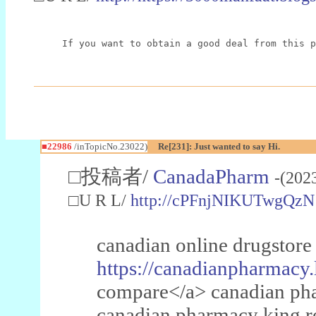
If you want to obtain a good deal from this p
■22986
/inTopicNo.23022)
Re[231]: Just wanted to say Hi.
□投稿者/
CanadaPharm
-(202
□U R L/
http://cPFnjNIKUTwgQzN
canadian online drugstore
https://canadianpharmacy.
compare</a> canadian pha
canadian pharmacy king 