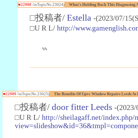
■22988
/inTopicNo.23024)
What's Holding Back This Diagnosing A
□投稿者/
Estella
-(2023/07/15(
□U R L/
http://www.gamenglish.co
%%
■22989
/inTopicNo.23025)
The Benefits Of Upvc Window Repairs Leeds At 
□投稿者/
door fitter Leeds
-(2023/
□U R L/
http://sheilagaff.net/index.php/
view=slideshow&id=36&tmpl=comp