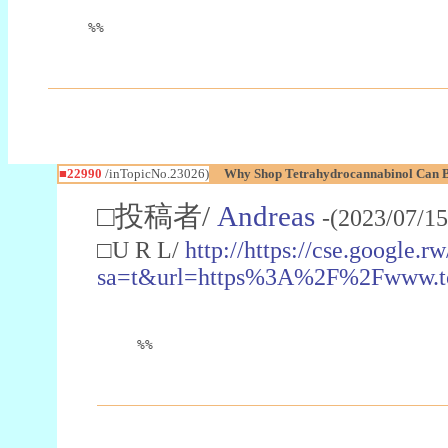
%%
■22990
/inTopicNo.23026)
Why Shop Tetrahydrocannabinol Can B
□投稿者/
Andreas
-(2023/07/15
□U R L/
http://https://cse.google.rw
sa=t&url=https%3A%2F%2Fwww.t
%%