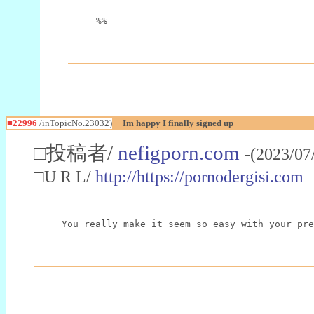
%%
■22996
/inTopicNo.23032)
Im happy I finally signed up
□投稿者/
nefigporn.com
-(2023/07
□U R L/
http://https://pornodergisi.com
You really make it seem so easy with your pre