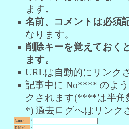
ます。
名前、コメントは必須
なります。
削除キーを覚えておく
ます。
URLは自動的にリンク
記事中に No**** 
クされます(****は半角
*) 過去ログへはリンク
Name
/
E-Mail
/