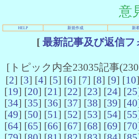
意
HELP
新規作成
新
[
最新記事及び返信フ
[トピック内全23035記事(23021
[
2
] [
3
] [
4
] [
5
] [
6
] [
7
] [
8
] [
9
] [
10
[
19
] [
20
] [
21
] [
22
] [
23
] [
24
] [
25
[
34
] [
35
] [
36
] [
37
] [
38
] [
39
] [
40
[
49
] [
50
] [
51
] [
52
] [
53
] [
54
] [
55
[
64
] [
65
] [
66
] [
67
] [
68
] [
69
] [
70
[
79
] [
80
] [
81
] [
82
] [
83
] [
84
] [
85