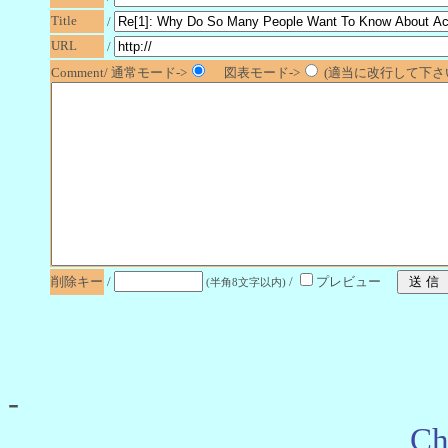
Title
/
URL
/
Comment/ 通常モード->
図表モード->
(適当に改行して下さい
削除キー
/
/
プレビュー
(半角8文字以内)
-
Ch