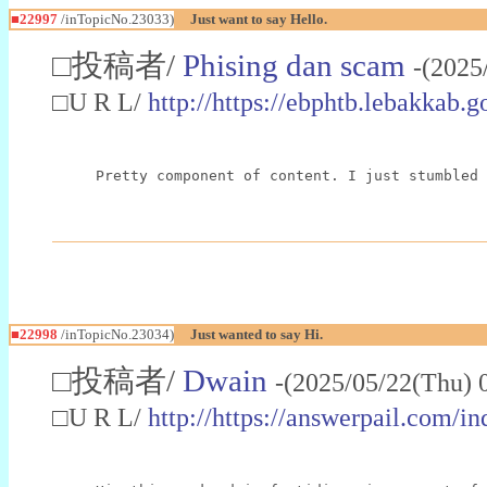
■22997
/inTopicNo.23033)
Just want to say Hello.
□投稿者/
Phising dan scam
-(2025
□U R L/
http://https://ebphtb.lebakk
Pretty component of content. I just stumbled 
■22998
/inTopicNo.23034)
Just wanted to say Hi.
□投稿者/
Dwain
-(2025/05/22(Thu) 
□U R L/
http://https://answerpail.com/i