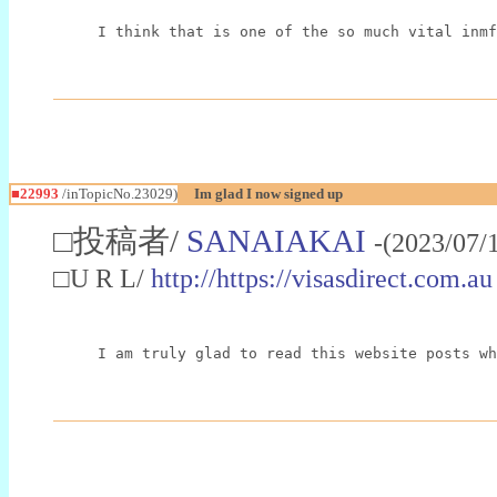
I think that is one of the so much vital inmf
■22993
/inTopicNo.23029)
Im glad I now signed up
□投稿者/
SANAIAKAI
-(2023/07/
□U R L/
http://https://visasdirect.com.au
I am truly glad to read this website posts wh