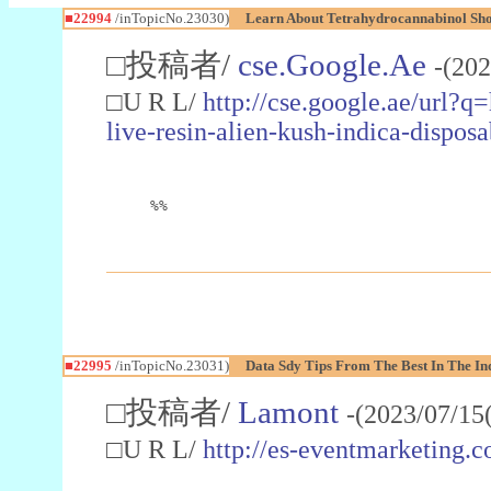
■22994
/inTopicNo.23030)
Learn About Tetrahydrocannabinol S
□投稿者/
cse.Google.Ae
-(202
□U R L/
http://cse.google.ae/url?q
live-resin-alien-kush-indica-dispo
%%
■22995
/inTopicNo.23031)
Data Sdy Tips From The Best In The In
□投稿者/
Lamont
-(2023/07/15
□U R L/
http://es-eventmarketin