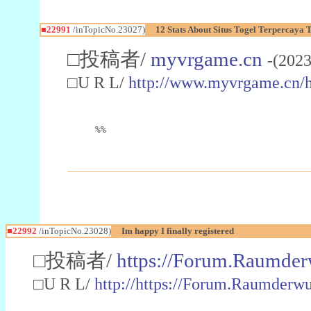
■22991
/inTopicNo.23027)
12 Stats About Situs Togel Terpercaya
□投稿者/
myvrgame.cn
-(2023
□U R L/
http://www.myvrgame.cn
%%
■22992
/inTopicNo.23028)
Im happy I finally registered
□投稿者/
https://Forum.Raumder
□U R L/
http://https://Forum.Raumder