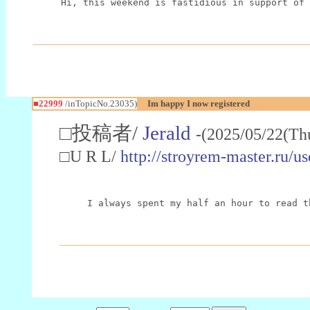
Hi, this weekend is fastidious in support of 
■22999
/inTopicNo.23035)
Im happy I now registered
□投稿者/
Jerald
-(2025/05/22(Th
□U R L/
http://stroyrem-master.ru/u
I always spent my half an hour to read t