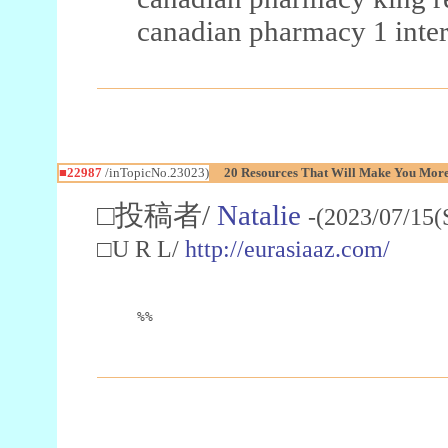
canadian pharmacy 1 inter
■22987
/inTopicNo.23023)
20 Resources That Will Make You More 
□投稿者/
Natalie
-(2023/07/15(
□U R L/
http://eurasiaaz.com/
%%