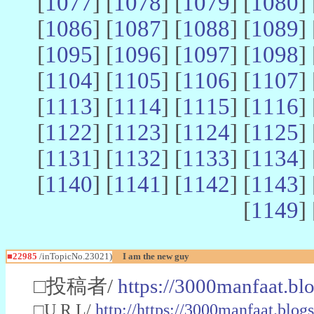
[
1077
] [
1078
] [
1079
] [
1080
] 
[
1086
] [
1087
] [
1088
] [
1089
] 
[
1095
] [
1096
] [
1097
] [
1098
] 
[
1104
] [
1105
] [
1106
] [
1107
] 
[
1113
] [
1114
] [
1115
] [
1116
] 
[
1122
] [
1123
] [
1124
] [
1125
] 
[
1131
] [
1132
] [
1133
] [
1134
] 
[
1140
] [
1141
] [
1142
] [
1143
] 
[
1149
] 
■22985
/inTopicNo.23021)
I am the new guy
□投稿者/
https://3000manfaat.bl
□U R L/
http://https://3000manfaat.blog