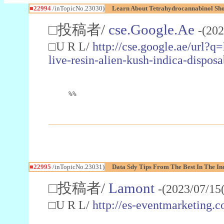
■22994
/inTopicNo.23030)
Learn About Tetrahydrocannabinol S
□投稿者/
cse.Google.Ae
-(202
□U R L/
http://cse.google.ae/url?q
live-resin-alien-kush-indica-dispo
%%
■22995
/inTopicNo.23031)
Data Sdy Tips From The Best In The In
□投稿者/
Lamont
-(2023/07/15
□U R L/
http://es-eventmarketin