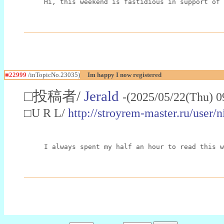
Hi, this weekend is fastidious in support of 
■22999
/inTopicNo.23035)
Im happy I now registered
□投稿者/
Jerald
-(2025/05/22(Thu) 0
□U R L/
http://stroyrem-master.ru/user/
I always spent my half an hour to read this w