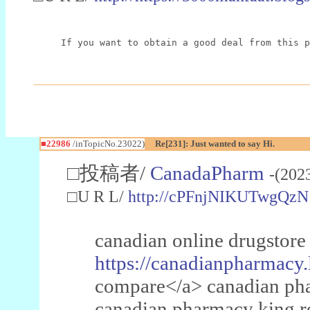
If you want to obtain a good deal from this p
■22986
/inTopicNo.23022)
Re[231]: Just wanted to say Hi.
□投稿者/
CanadaPharm
-(202
□U R L/
http://cPFnjNIKUTwgQzN
canadian online drugstore
https://canadianpharmacy.
compare</a> canadian pha
canadian pharmacy king 