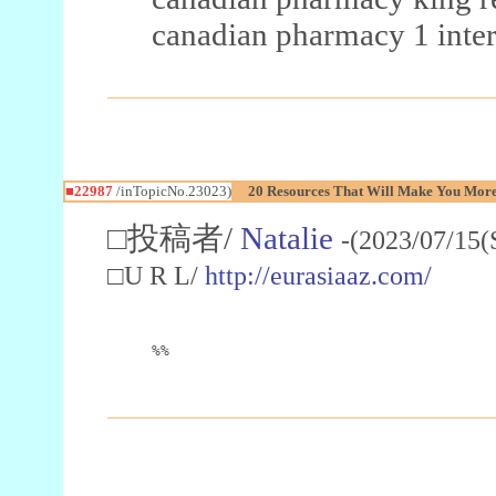
canadian pharmacy 1 inter
■22987
/inTopicNo.23023)
20 Resources That Will Make You More 
□投稿者/
Natalie
-(2023/07/15(
□U R L/
http://eurasiaaz.com/
%%