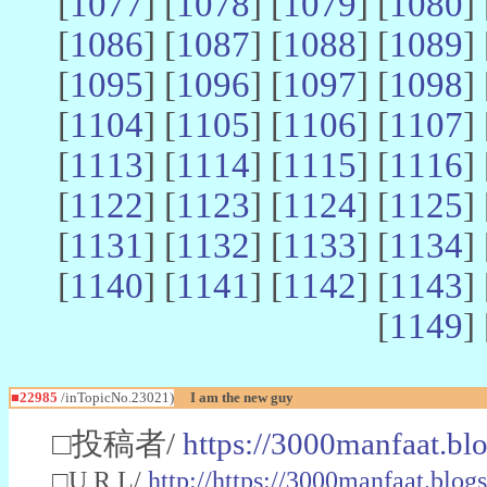
[
1077
] [
1078
] [
1079
] [
1080
] 
[
1086
] [
1087
] [
1088
] [
1089
] 
[
1095
] [
1096
] [
1097
] [
1098
] 
[
1104
] [
1105
] [
1106
] [
1107
] 
[
1113
] [
1114
] [
1115
] [
1116
] 
[
1122
] [
1123
] [
1124
] [
1125
] 
[
1131
] [
1132
] [
1133
] [
1134
] 
[
1140
] [
1141
] [
1142
] [
1143
] 
[
1149
] 
■22985
/inTopicNo.23021)
I am the new guy
□投稿者/
https://3000manfaat.bl
□U R L/
http://https://3000manfaat.blog