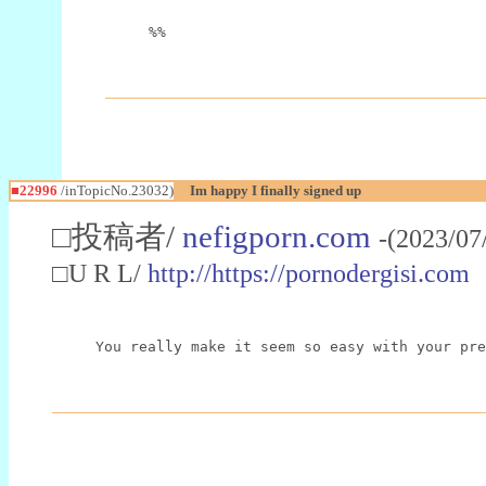
%%
■22996
/inTopicNo.23032)
Im happy I finally signed up
□投稿者/
nefigporn.com
-(2023/07
□U R L/
http://https://pornodergisi.com
You really make it seem so easy with your pre