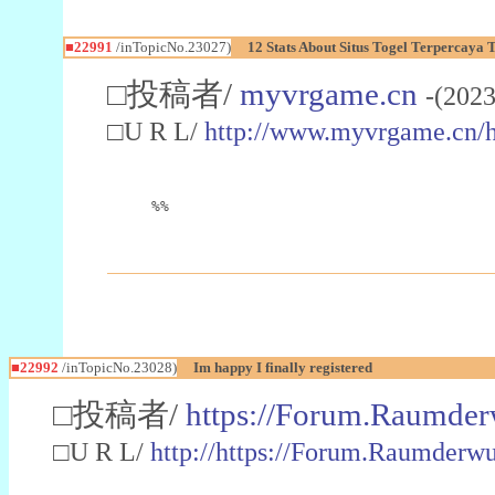
■22991
/inTopicNo.23027)
12 Stats About Situs Togel Terpercaya
□投稿者/
myvrgame.cn
-(2023
□U R L/
http://www.myvrgame.cn
%%
■22992
/inTopicNo.23028)
Im happy I finally registered
□投稿者/
https://Forum.Raumder
□U R L/
http://https://Forum.Raumder