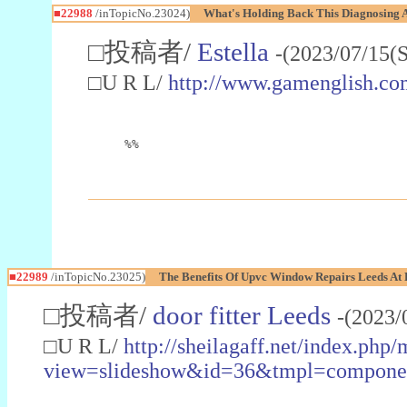
■22988
/inTopicNo.23024)
What's Holding Back This Diagnosing A
□投稿者/
Estella
-(2023/07/15(
□U R L/
http://www.gamenglish.co
%%
■22989
/inTopicNo.23025)
The Benefits Of Upvc Window Repairs Leeds At 
□投稿者/
door fitter Leeds
-(2023/
□U R L/
http://sheilagaff.net/index.php/
view=slideshow&id=36&tmpl=comp