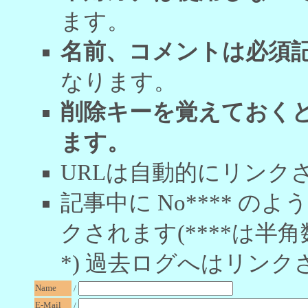
ます。
名前、コメントは必須
なります。
削除キーを覚えておく
ます。
URLは自動的にリンク
記事中に No**** 
クされます(****は半角
*) 過去ログへはリンク
Name
/
E-Mail
/