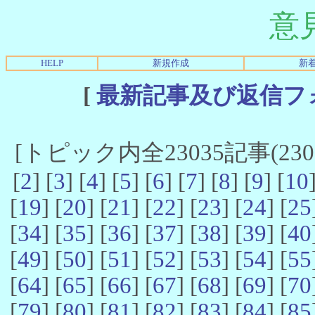
意
HELP
新規作成
新
[
最新記事及び返信フ
[トピック内全23035記事(23021
[
2
] [
3
] [
4
] [
5
] [
6
] [
7
] [
8
] [
9
] [
10
[
19
] [
20
] [
21
] [
22
] [
23
] [
24
] [
25
[
34
] [
35
] [
36
] [
37
] [
38
] [
39
] [
40
[
49
] [
50
] [
51
] [
52
] [
53
] [
54
] [
55
[
64
] [
65
] [
66
] [
67
] [
68
] [
69
] [
70
[
79
] [
80
] [
81
] [
82
] [
83
] [
84
] [
85