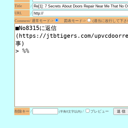
Title
/
URL
/
Comment/ 通常モード->
図表モード->
(適当に改行して下さい
削除キー
/
/
プレビュー
(半角8文字以内)