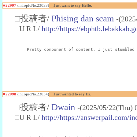
■22997
/inTopicNo.23033)
Just want to say Hello.
□投稿者/
Phising dan scam
-(2025
□U R L/
http://https://ebphtb.lebakk
Pretty component of content. I just stumbled 
■22998
/inTopicNo.23034)
Just wanted to say Hi.
□投稿者/
Dwain
-(2025/05/22(Thu) 
□U R L/
http://https://answerpail.com/i