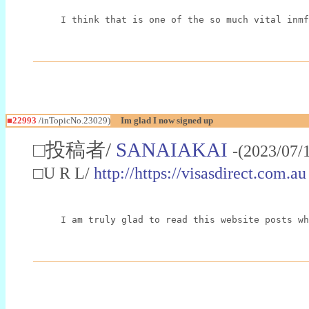
I think that is one of the so much vital inmf
■22993
/inTopicNo.23029)
Im glad I now signed up
□投稿者/
SANAIAKAI
-(2023/07/
□U R L/
http://https://visasdirect.com.au
I am truly glad to read this website posts wh