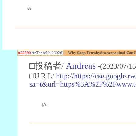
%%
■22990
/inTopicNo.23026)
Why Shop Tetrahydrocannabinol Can B
□投稿者/
Andreas
-(2023/07/15
□U R L/
http://https://cse.google.rw
sa=t&url=https%3A%2F%2Fwww.t
%%