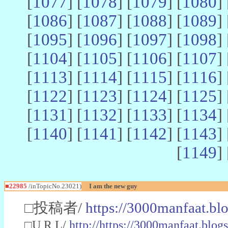
[
1077
] [
1078
] [
1079
] [
1080
] 
[
1086
] [
1087
] [
1088
] [
1089
] 
[
1095
] [
1096
] [
1097
] [
1098
] 
[
1104
] [
1105
] [
1106
] [
1107
] 
[
1113
] [
1114
] [
1115
] [
1116
] 
[
1122
] [
1123
] [
1124
] [
1125
] 
[
1131
] [
1132
] [
1133
] [
1134
] 
[
1140
] [
1141
] [
1142
] [
1143
] 
[
1149
] 
■22985
/inTopicNo.23021)
I am the new guy
□投稿者/
https://3000manfaat.bl
□U R L/
http://https://3000manfaat.blog