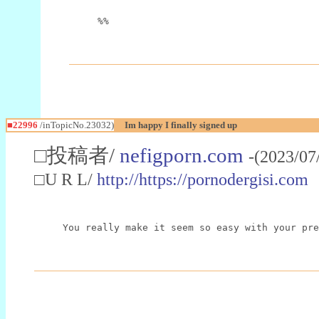
%%
■22996
/inTopicNo.23032)
Im happy I finally signed up
□投稿者/
nefigporn.com
-(2023/07
□U R L/
http://https://pornodergisi.com
You really make it seem so easy with your pre