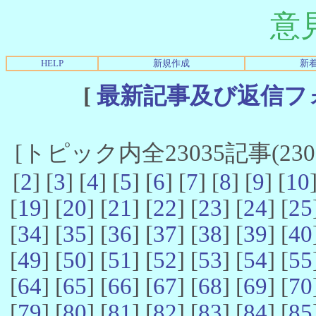
意
HELP
新規作成
新
[
最新記事及び返信フ
[トピック内全23035記事(23021
[
2
] [
3
] [
4
] [
5
] [
6
] [
7
] [
8
] [
9
] [
10
[
19
] [
20
] [
21
] [
22
] [
23
] [
24
] [
25
[
34
] [
35
] [
36
] [
37
] [
38
] [
39
] [
40
[
49
] [
50
] [
51
] [
52
] [
53
] [
54
] [
55
[
64
] [
65
] [
66
] [
67
] [
68
] [
69
] [
70
[
79
] [
80
] [
81
] [
82
] [
83
] [
84
] [
85