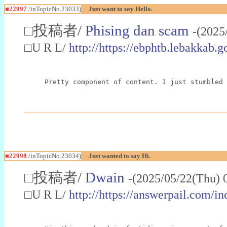
■22997
/inTopicNo.23033)
Just want to say Hello.
□投稿者/
Phising dan scam
-(2025
□U R L/
http://https://ebphtb.lebakk
Pretty component of content. I just stumbled 
■22998
/inTopicNo.23034)
Just wanted to say Hi.
□投稿者/
Dwain
-(2025/05/22(Thu) 
□U R L/
http://https://answerpail.com/i