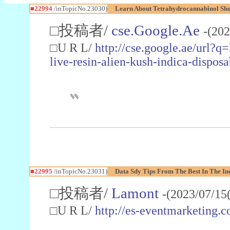
■22994
/inTopicNo.23030)
Learn About Tetrahydrocannabinol S
□投稿者/
cse.Google.Ae
-(202
□U R L/
http://cse.google.ae/url?q
live-resin-alien-kush-indica-dispo
%%
■22995
/inTopicNo.23031)
Data Sdy Tips From The Best In The In
□投稿者/
Lamont
-(2023/07/15
□U R L/
http://es-eventmarketin