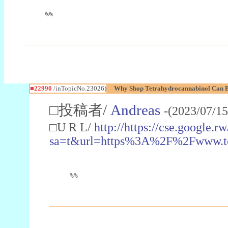
%%
■22990
/inTopicNo.23026)
Why Shop Tetrahydrocannabinol Can B
□投稿者/
Andreas
-(2023/07/15
□U R L/
http://https://cse.google.rw
sa=t&url=https%3A%2F%2Fwww.t
%%