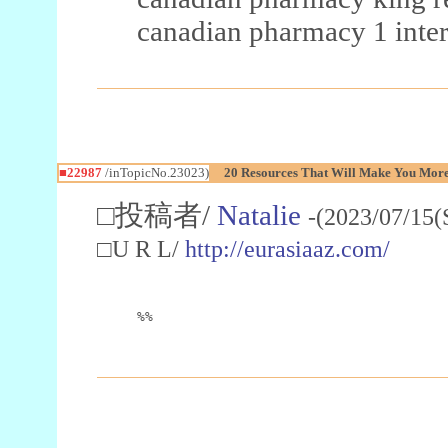
canadian pharmacy 1 inter
■22987
/inTopicNo.23023)
20 Resources That Will Make You More 
□投稿者/
Natalie
-(2023/07/15(
□U R L/
http://eurasiaaz.com/
%%