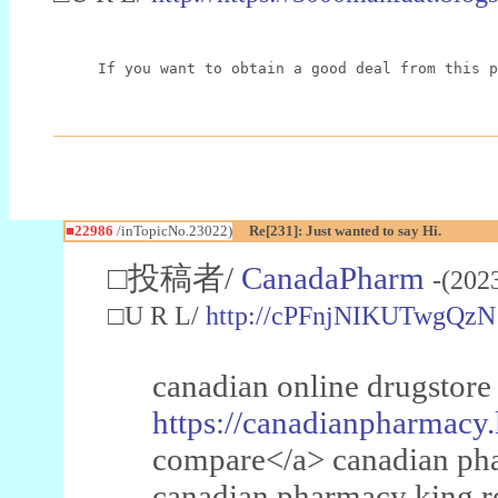
If you want to obtain a good deal from this p
■22986
/inTopicNo.23022)
Re[231]: Just wanted to say Hi.
□投稿者/
CanadaPharm
-(202
□U R L/
http://cPFnjNIKUTwgQzN
canadian online drugstore
https://canadianpharmacy.
compare</a> canadian pha
canadian pharmacy king 