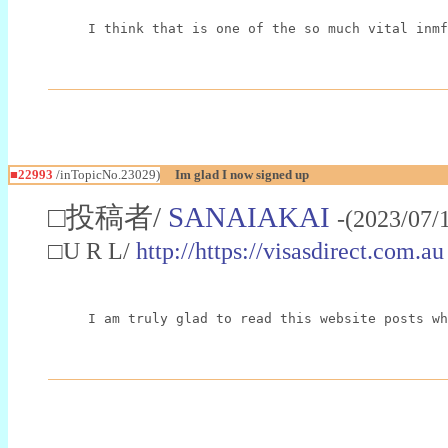
I think that is one of the so much vital inmf
■22993
/inTopicNo.23029)
Im glad I now signed up
□投稿者/
SANAIAKAI
-(2023/07/
□U R L/
http://https://visasdirect.com.au
I am truly glad to read this website posts wh