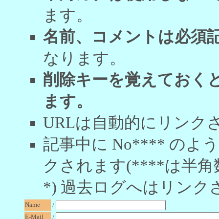
ます。
名前、コメントは必須
なります。
削除キーを覚えておく
ます。
URLは自動的にリンク
記事中に No**** 
クされます(****は半角
*) 過去ログへはリンク
Name
/
E-Mail
/