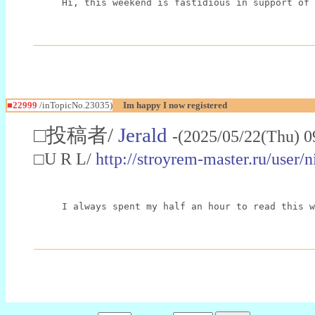
Hi, this weekend is fastidious in support of 
■22999
/inTopicNo.23035)
Im happy I now registered
□投稿者/
Jerald
-(2025/05/22(Thu) 0
□U R L/
http://stroyrem-master.ru/user/
I always spent my half an hour to read this w