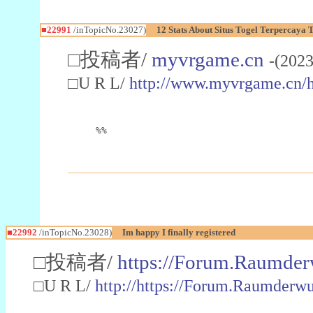
■22991
/inTopicNo.23027)
12 Stats About Situs Togel Terpercaya
□投稿者/
myvrgame.cn
-(2023
□U R L/
http://www.myvrgame.cn
%%
■22992
/inTopicNo.23028)
Im happy I finally registered
□投稿者/
https://Forum.Raumder
□U R L/
http://https://Forum.Raumder