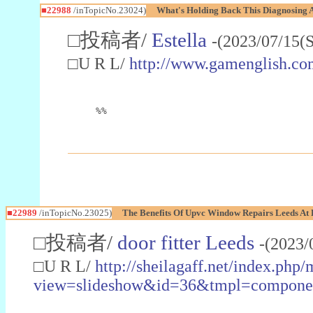
■22988
/inTopicNo.23024)
What's Holding Back This Diagnosing A
□投稿者/
Estella
-(2023/07/15(
□U R L/
http://www.gamenglish.co
%%
■22989
/inTopicNo.23025)
The Benefits Of Upvc Window Repairs Leeds At 
□投稿者/
door fitter Leeds
-(2023/
□U R L/
http://sheilagaff.net/index.php/
view=slideshow&id=36&tmpl=comp