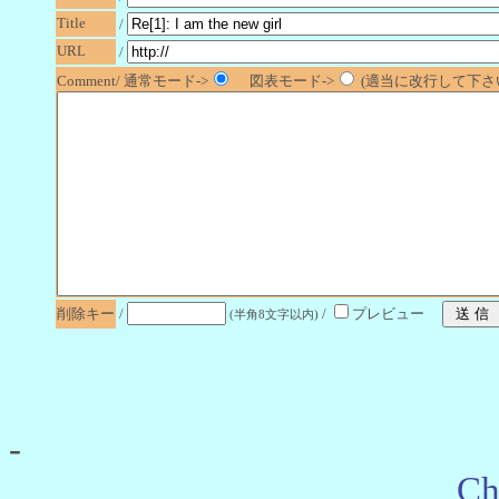
Title
/
URL
/
Comment/ 通常モード->
図表モード->
(適当に改行して下さい
削除キー
/
/
プレビュー
(半角8文字以内)
-
Ch