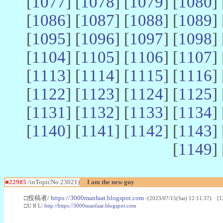
[
1077
] [
1078
] [
1079
] [
1080
] 
[
1086
] [
1087
] [
1088
] [
1089
] 
[
1095
] [
1096
] [
1097
] [
1098
] 
[
1104
] [
1105
] [
1106
] [
1107
] 
[
1113
] [
1114
] [
1115
] [
1116
] 
[
1122
] [
1123
] [
1124
] [
1125
] 
[
1131
] [
1132
] [
1133
] [
1134
] 
[
1140
] [
1141
] [
1142
] [
1143
] 
[
1149
] 
■22985
/inTopicNo.23021)
I am the new guy
□投稿者/
https://3000manfaat.blogspot.com
-(2023/07/15(Sat) 12:11:37) [1
□U R L/
http://https://3000manfaat.blogspot.com