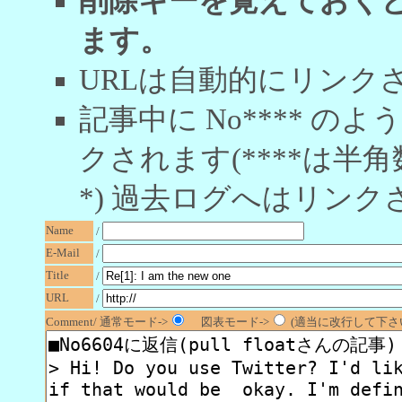
削除キーを覚えておく
ます。
URLは自動的にリンク
記事中に No**** 
クされます(****は半角
*) 過去ログへはリンク
Name
/
E-Mail
/
Title
/
URL
/
Comment/ 通常モード->
図表モード->
(適当に改行して下さい