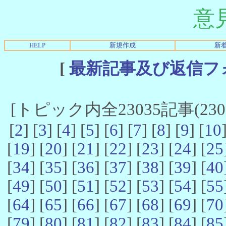
意
HELP
新規作成
新
[
最新記事及び返信フ
[トピック内全23035記事(23021
[
2
] [
3
] [
4
] [
5
] [
6
] [
7
] [
8
] [
9
] [
10
[
19
] [
20
] [
21
] [
22
] [
23
] [
24
] [
25
[
34
] [
35
] [
36
] [
37
] [
38
] [
39
] [
40
[
49
] [
50
] [
51
] [
52
] [
53
] [
54
] [
55
[
64
] [
65
] [
66
] [
67
] [
68
] [
69
] [
70
[
79
] [
80
] [
81
] [
82
] [
83
] [
84
] [
85