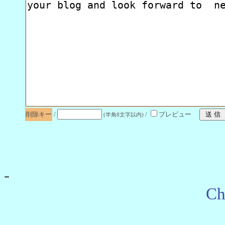
削除キー
/
/
プレビュー
(半角8文字以内)
-
Ch