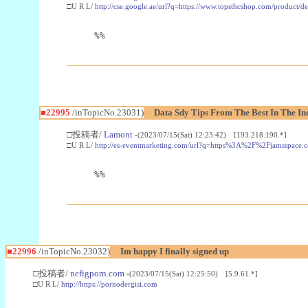
□U R L/
http://cse.google.ae/url?q=https://www.topsthcshop.com/product/d
%%
■22995
/inTopicNo.23031)
Data Sdy Tips From The Best In The In
□投稿者/
Lamont
-(2023/07/15(Sat) 12:23:42) [193.218.190.*]
□U R L/
http://es-eventmarketing.com/url?q=https%3A%2F%2Fjamsspace.
%%
■22996
/inTopicNo.23032)
Im happy I finally signed up
□投稿者/
nefigporn.com
-(2023/07/15(Sat) 12:25:50) [5.9.61.*]
□U R L/
http://https://pornodergisi.com