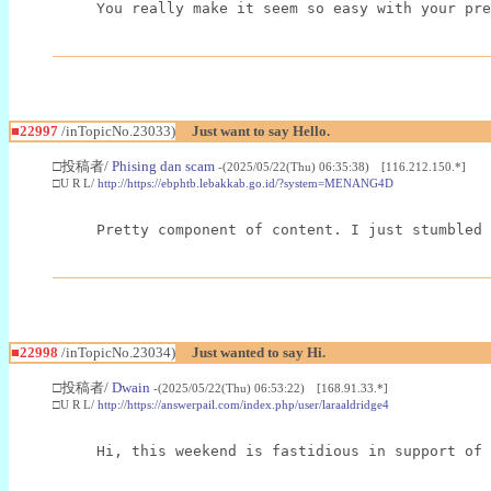
You really make it seem so easy with your pre
■22997
/inTopicNo.23033)
Just want to say Hello.
□投稿者/
Phising dan scam
-(2025/05/22(Thu) 06:35:38) [116.212.150.*]
□U R L/
http://https://ebphtb.lebakkab.go.id/?system=MENANG4D
Pretty component of content. I just stumbled 
■22998
/inTopicNo.23034)
Just wanted to say Hi.
□投稿者/
Dwain
-(2025/05/22(Thu) 06:53:22) [168.91.33.*]
□U R L/
http://https://answerpail.com/index.php/user/laraaldridge4
Hi, this weekend is fastidious in support of 