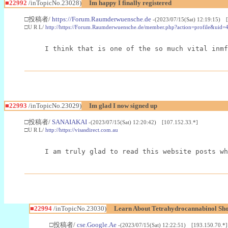
■22992
/inTopicNo.23028)
Im happy I finally registered
□投稿者/
https://Forum.Raumderwuensche.de
-(2023/07/15(Sat) 12:19:15) 
□U R L/
http://https://Forum.Raumderwuensche.de/member.php?action=profile&uid=
I think that is one of the so much vital inmf
■22993
/inTopicNo.23029)
Im glad I now signed up
□投稿者/
SANAIAKAI
-(2023/07/15(Sat) 12:20:42) [107.152.33.*]
□U R L/
http://https://visasdirect.com.au
I am truly glad to read this website posts wh
■22994
/inTopicNo.23030)
Learn About Tetrahydrocannabinol S
□投稿者/
cse.Google.Ae
-(2023/07/15(Sat) 12:22:51) [193.150.70.*]