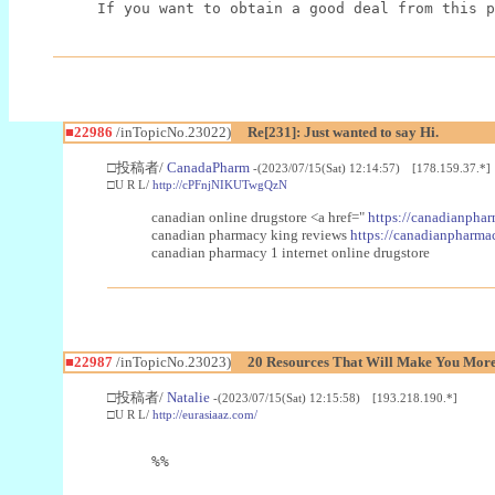
If you want to obtain a good deal from this p
■22986
/inTopicNo.23022)
Re[231]: Just wanted to say Hi.
□投稿者/
CanadaPharm
-(2023/07/15(Sat) 12:14:57) [178.159.37.*]
□U R L/
http://cPFnjNIKUTwgQzN
canadian online drugstore <a href="
https://canadianphar
canadian pharmacy king reviews
https://canadianpharmac
canadian pharmacy 1 internet online drugstore
■22987
/inTopicNo.23023)
20 Resources That Will Make You More 
□投稿者/
Natalie
-(2023/07/15(Sat) 12:15:58) [193.218.190.*]
□U R L/
http://eurasiaaz.com/
%%