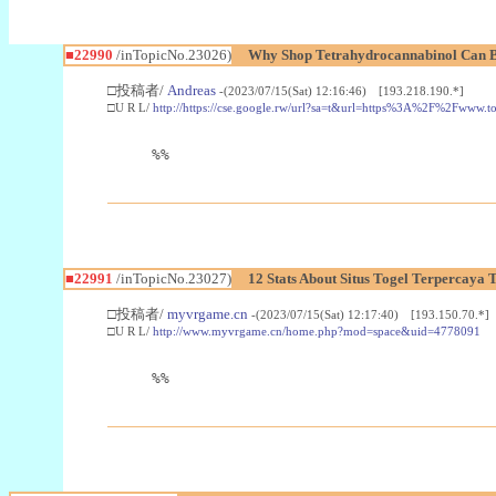
■22990
/inTopicNo.23026)
Why Shop Tetrahydrocannabinol Can B
□投稿者/
Andreas
-(2023/07/15(Sat) 12:16:46) [193.218.190.*]
□U R L/
http://https://cse.google.rw/url?sa=t&url=https%3A%2F%2Fwww.
%%
■22991
/inTopicNo.23027)
12 Stats About Situs Togel Terpercaya
□投稿者/
myvrgame.cn
-(2023/07/15(Sat) 12:17:40) [193.150.70.*]
□U R L/
http://www.myvrgame.cn/home.php?mod=space&uid=4778091
%%