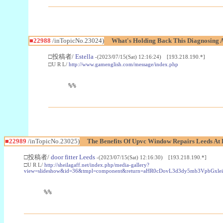
■22988
/inTopicNo.23024)
What's Holding Back This Diagnosing A
□投稿者/
Estella
-(2023/07/15(Sat) 12:16:24) [193.218.190.*]
□U R L/
http://www.gamenglish.com/message/index.php
%%
■22989
/inTopicNo.23025)
The Benefits Of Upvc Window Repairs Leeds At 
□投稿者/
door fitter Leeds
-(2023/07/15(Sat) 12:16:30) [193.218.190.*]
□U R L/
http://sheilagaff.net/index.php/media-gallery?
view=slideshow&id=36&tmpl=component&return=aHR0cDovL3d3dy5mb3Vpb
%%