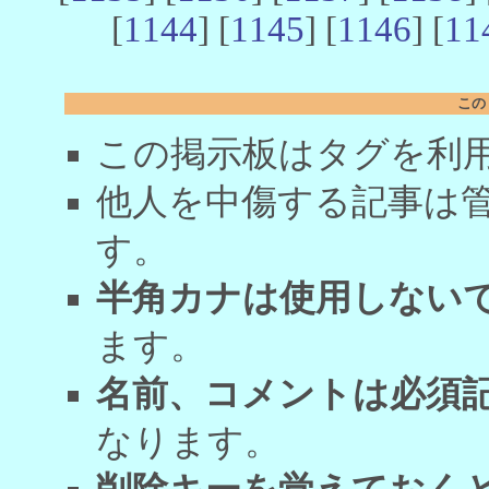
[
1144
] [
1145
] [
1146
] [
11
この
この掲示板はタグを利
他人を中傷する記事は
す。
半角カナは使用しない
ます。
名前、コメントは必須
なります。