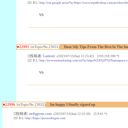
□U R L/
http://cse.google.ae/url?q=https://www.topsthcshop.com/product/d
%%
■22995
/inTopicNo.23031)
Data Sdy Tips From The Best In The In
□投稿者/
Lamont
-(2023/07/15(Sat) 12:23:42) [193.218.190.*]
□U R L/
http://es-eventmarketing.com/url?q=https%3A%2F%2Fjamsspace.
%%
■22996
/inTopicNo.23032)
Im happy I finally signed up
□投稿者/
nefigporn.com
-(2023/07/15(Sat) 12:25:50) [5.9.61.*]
□U R L/
http://https://pornodergisi.com