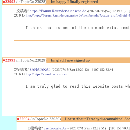
■22992
/inTopicNo.23028)
Im happy I finally registered
□投稿者/
https://Forum.Raumderwuensche.de
-(2023/07/15(Sat) 12:19:15) 
□U R L/
http://https://Forum.Raumderwuensche.de/member.php?action=profile&uid=
I think that is one of the so much vital inmf
■22993
/inTopicNo.23029)
Im glad I now signed up
□投稿者/
SANAIAKAI
-(2023/07/15(Sat) 12:20:42) [107.152.33.*]
□U R L/
http://https://visasdirect.com.au
I am truly glad to read this website posts wh
■22994
/inTopicNo.23030)
Learn About Tetrahydrocannabinol S
□投稿者/
cse.Google.Ae
-(2023/07/15(Sat) 12:22:51) [193.150.70.*]