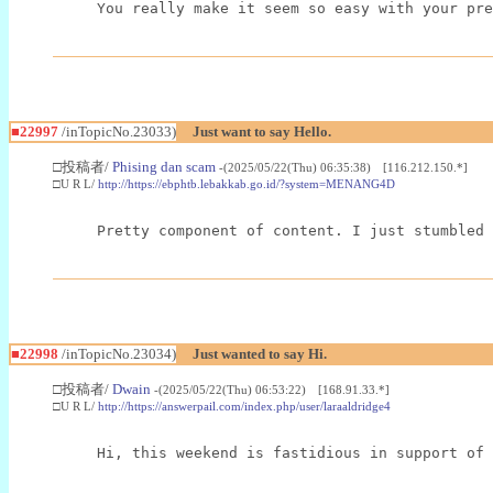
You really make it seem so easy with your pre
■22997
/inTopicNo.23033)
Just want to say Hello.
□投稿者/
Phising dan scam
-(2025/05/22(Thu) 06:35:38) [116.212.150.*]
□U R L/
http://https://ebphtb.lebakkab.go.id/?system=MENANG4D
Pretty component of content. I just stumbled 
■22998
/inTopicNo.23034)
Just wanted to say Hi.
□投稿者/
Dwain
-(2025/05/22(Thu) 06:53:22) [168.91.33.*]
□U R L/
http://https://answerpail.com/index.php/user/laraaldridge4
Hi, this weekend is fastidious in support of 