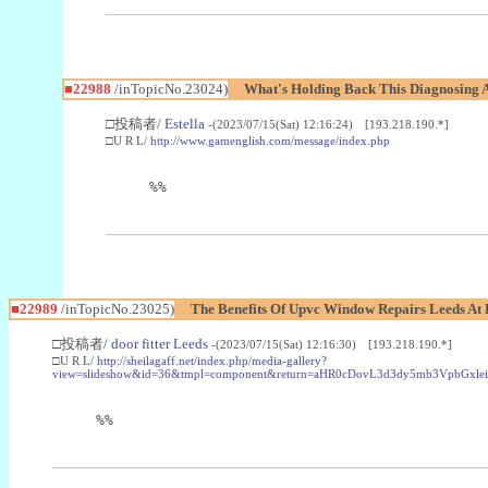
■22988
/inTopicNo.23024)
What's Holding Back This Diagnosing A
□投稿者/
Estella
-(2023/07/15(Sat) 12:16:24) [193.218.190.*]
□U R L/
http://www.gamenglish.com/message/index.php
%%
■22989
/inTopicNo.23025)
The Benefits Of Upvc Window Repairs Leeds At 
□投稿者/
door fitter Leeds
-(2023/07/15(Sat) 12:16:30) [193.218.190.*]
□U R L/
http://sheilagaff.net/index.php/media-gallery?
view=slideshow&id=36&tmpl=component&return=aHR0cDovL3d3dy5mb3Vpb
%%