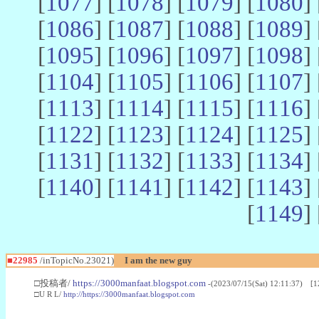
[
1077
] [
1078
] [
1079
] [
1080
] 
[
1086
] [
1087
] [
1088
] [
1089
] 
[
1095
] [
1096
] [
1097
] [
1098
] 
[
1104
] [
1105
] [
1106
] [
1107
] 
[
1113
] [
1114
] [
1115
] [
1116
] 
[
1122
] [
1123
] [
1124
] [
1125
] 
[
1131
] [
1132
] [
1133
] [
1134
] 
[
1140
] [
1141
] [
1142
] [
1143
] 
[
1149
] 
■22985
/inTopicNo.23021)
I am the new guy
□投稿者/
https://3000manfaat.blogspot.com
-(2023/07/15(Sat) 12:11:37) [1
□U R L/
http://https://3000manfaat.blogspot.com