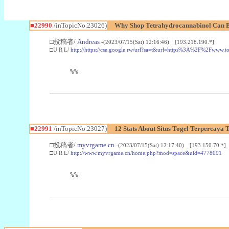
■22990
/inTopicNo.23026)
Why Shop Tetrahydrocannabinol Can B
□投稿者/
Andreas
-(2023/07/15(Sat) 12:16:46) [193.218.190.*]
□U R L/
http://https://cse.google.rw/url?sa=t&url=https%3A%2F%2Fwww.
%%
■22991
/inTopicNo.23027)
12 Stats About Situs Togel Terpercaya
□投稿者/
myvrgame.cn
-(2023/07/15(Sat) 12:17:40) [193.150.70.*]
□U R L/
http://www.myvrgame.cn/home.php?mod=space&uid=4778091
%%