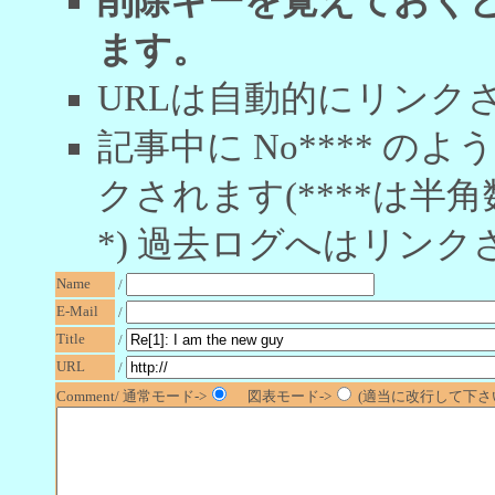
削除キーを覚えておく
ます。
URLは自動的にリンク
記事中に No**** 
クされます(****は半角
*) 過去ログへはリンク
Name
/
E-Mail
/
Title
/
URL
/
Comment/ 通常モード->
図表モード->
(適当に改行して下さい