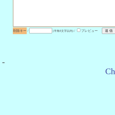
削除キー
/
/
プレビュー
(半角8文字以内)
-
Ch