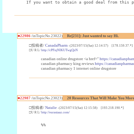
If you want to obtain a good deal from this p
■22986
/inTopicNo.23022)
Re[231]: Just wanted to say Hi.
□投稿者/
CanadaPharm
-(2023/07/15(Sat) 12:14:57) [178.159.37.*]
□U R L/
http://cPFnjNIKUTwgQzN
canadian online drugstore <a href="
https://canadianphar
canadian pharmacy king reviews
https://canadianpharmac
canadian pharmacy 1 internet online drugstore
■22987
/inTopicNo.23023)
20 Resources That Will Make You More 
□投稿者/
Natalie
-(2023/07/15(Sat) 12:15:58) [193.218.190.*]
□U R L/
http://eurasiaaz.com/
%%