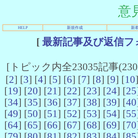
意
HELP
新規作成
新
[
最新記事及び返信フ
[トピック内全23035記事(23021
[
2
] [
3
] [
4
] [
5
] [
6
] [
7
] [
8
] [
9
] [
10
[
19
] [
20
] [
21
] [
22
] [
23
] [
24
] [
25
[
34
] [
35
] [
36
] [
37
] [
38
] [
39
] [
40
[
49
] [
50
] [
51
] [
52
] [
53
] [
54
] [
55
[
64
] [
65
] [
66
] [
67
] [
68
] [
69
] [
70
[
79
] [
80
] [
81
] [
82
] [
83
] [
84
] [
85