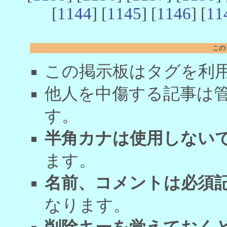
[
1144
] [
1145
] [
1146
] [
11
この
この掲示板はタグを利
他人を中傷する記事は
す。
半角カナは使用しない
ます。
名前、コメントは必須
なります。