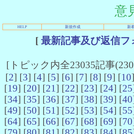
意
HELP
新規作成
新
[
最新記事及び返信フ
[トピック内全23035記事(23021
[
2
] [
3
] [
4
] [
5
] [
6
] [
7
] [
8
] [
9
] [
10
[
19
] [
20
] [
21
] [
22
] [
23
] [
24
] [
25
[
34
] [
35
] [
36
] [
37
] [
38
] [
39
] [
40
[
49
] [
50
] [
51
] [
52
] [
53
] [
54
] [
55
[
64
] [
65
] [
66
] [
67
] [
68
] [
69
] [
70
[
79
] [
80
] [
81
] [
82
] [
83
] [
84
] [
85