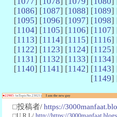
[
1077
] [
1078
] [
1079
] [
1080
] 
[
1086
] [
1087
] [
1088
] [
1089
] 
[
1095
] [
1096
] [
1097
] [
1098
] 
[
1104
] [
1105
] [
1106
] [
1107
] 
[
1113
] [
1114
] [
1115
] [
1116
] 
[
1122
] [
1123
] [
1124
] [
1125
] 
[
1131
] [
1132
] [
1133
] [
1134
] 
[
1140
] [
1141
] [
1142
] [
1143
] 
[
1149
] 
■22985
/inTopicNo.23021)
I am the new guy
□投稿者/
https://3000manfaat.bl
□U R L/
http://https://3000manfaat.blog