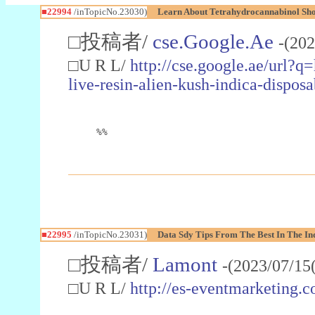
■22994
/inTopicNo.23030)
Learn About Tetrahydrocannabinol S
□投稿者/
cse.Google.Ae
-(202
□U R L/
http://cse.google.ae/url?q
live-resin-alien-kush-indica-dispo
%%
■22995
/inTopicNo.23031)
Data Sdy Tips From The Best In The In
□投稿者/
Lamont
-(2023/07/15
□U R L/
http://es-eventmarketin