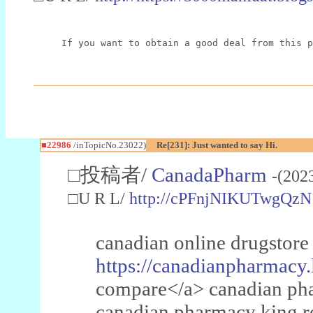
If you want to obtain a good deal from this p
■22986
/inTopicNo.23022)
Re[231]: Just wanted to say Hi.
□投稿者/
CanadaPharm
-(202
□U R L/
http://cPFnjNIKUTwgQzN
canadian online drugstore
https://canadianpharmacy.
compare</a> canadian pha
canadian pharmacy king 