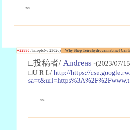
%%
■22990
/inTopicNo.23026)
Why Shop Tetrahydrocannabinol Can B
□投稿者/
Andreas
-(2023/07/15
□U R L/
http://https://cse.google.rw
sa=t&url=https%3A%2F%2Fwww.t
%%