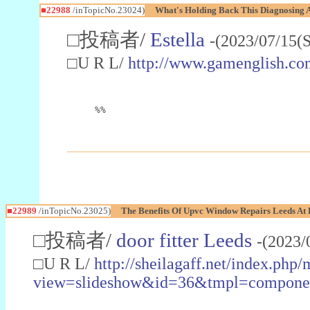
■22988
/inTopicNo.23024)
What's Holding Back This Diagnosing A
□投稿者/
Estella
-(2023/07/15(
□U R L/
http://www.gamenglish.co
%%
■22989
/inTopicNo.23025)
The Benefits Of Upvc Window Repairs Leeds At 
□投稿者/
door fitter Leeds
-(2023/
□U R L/
http://sheilagaff.net/index.php/
view=slideshow&id=36&tmpl=comp