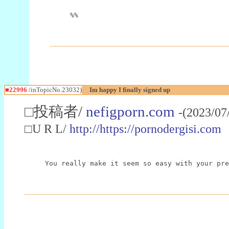
%%
■22996
/inTopicNo.23032)
Im happy I finally signed up
□投稿者/
nefigporn.com
-(2023/07
□U R L/
http://https://pornodergisi.com
You really make it seem so easy with your pre