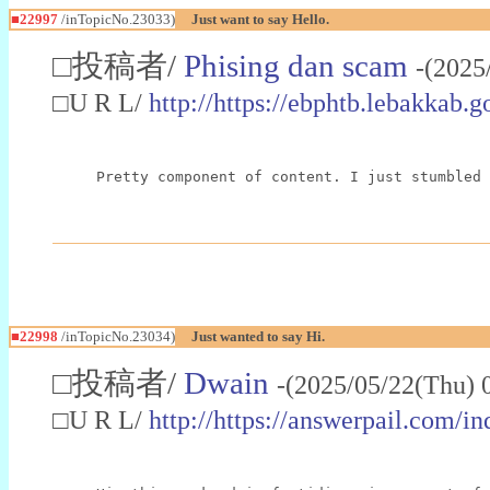
■22997
/inTopicNo.23033)
Just want to say Hello.
□投稿者/
Phising dan scam
-(2025
□U R L/
http://https://ebphtb.lebakk
Pretty component of content. I just stumbled 
■22998
/inTopicNo.23034)
Just wanted to say Hi.
□投稿者/
Dwain
-(2025/05/22(Thu) 
□U R L/
http://https://answerpail.com/i