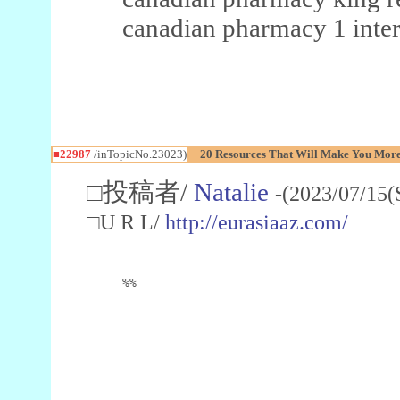
canadian pharmacy 1 inter
■22987
/inTopicNo.23023)
20 Resources That Will Make You More 
□投稿者/
Natalie
-(2023/07/15(
□U R L/
http://eurasiaaz.com/
%%