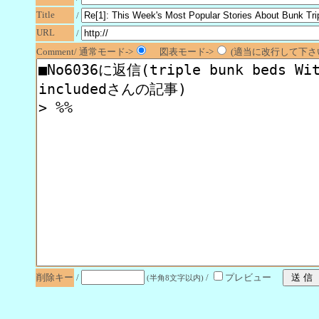
Title
/
URL
/
Comment/ 通常モード->
図表モード->
(適当に改行して下さい
削除キー
/
/
プレビュー
(半角8文字以内)