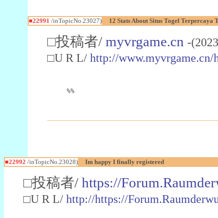
■22991
/inTopicNo.23027)
12 Stats About Situs Togel Terpercaya
□投稿者/
myvrgame.cn
-(2023
□U R L/
http://www.myvrgame.cn
%%
■22992
/inTopicNo.23028)
Im happy I finally registered
□投稿者/
https://Forum.Raumder
□U R L/
http://https://Forum.Raumder