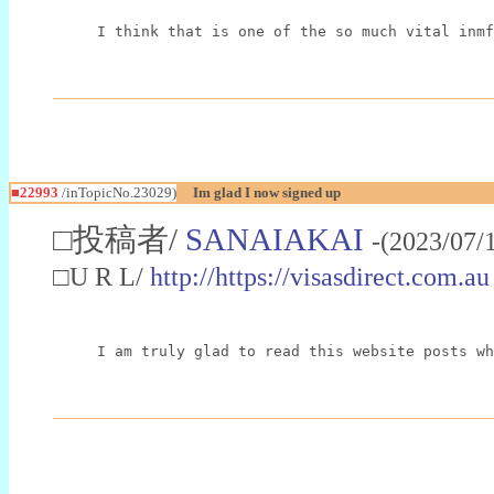
I think that is one of the so much vital inmf
■22993
/inTopicNo.23029)
Im glad I now signed up
□投稿者/
SANAIAKAI
-(2023/07/
□U R L/
http://https://visasdirect.com.au
I am truly glad to read this website posts wh