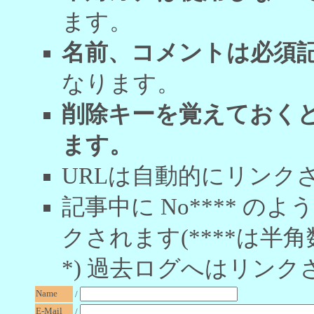
ます。
名前、コメントは必須
なります。
削除キーを覚えておく
ます。
URLは自動的にリンク
記事中に No**** 
クされます(****は半角
*) 過去ログへはリンク
Name
/
E-Mail
/