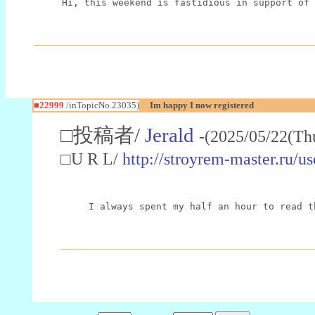
Hi, this weekend is fastidious in support of 
■22999
/inTopicNo.23035)
Im happy I now registered
□投稿者/
Jerald
-(2025/05/22(Th
□U R L/
http://stroyrem-master.ru/u
I always spent my half an hour to read t