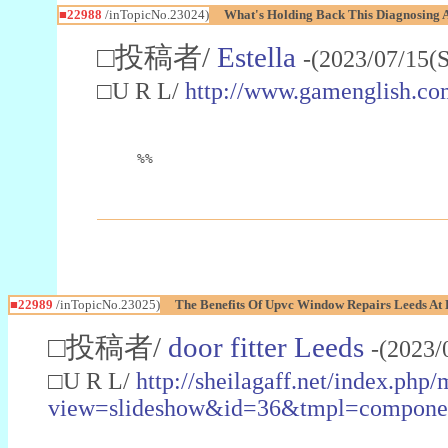
■22988
/inTopicNo.23024)
What's Holding Back This Diagnosing A
□投稿者/
Estella
-(2023/07/15(
□U R L/
http://www.gamenglish.co
%%
■22989
/inTopicNo.23025)
The Benefits Of Upvc Window Repairs Leeds At 
□投稿者/
door fitter Leeds
-(2023/
□U R L/
http://sheilagaff.net/index.php/
view=slideshow&id=36&tmpl=comp