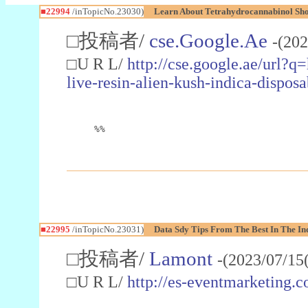
■22994
/inTopicNo.23030)
Learn About Tetrahydrocannabinol S
□投稿者/
cse.Google.Ae
-(202
□U R L/
http://cse.google.ae/url?q
live-resin-alien-kush-indica-dispo
%%
■22995
/inTopicNo.23031)
Data Sdy Tips From The Best In The In
□投稿者/
Lamont
-(2023/07/15
□U R L/
http://es-eventmarketin