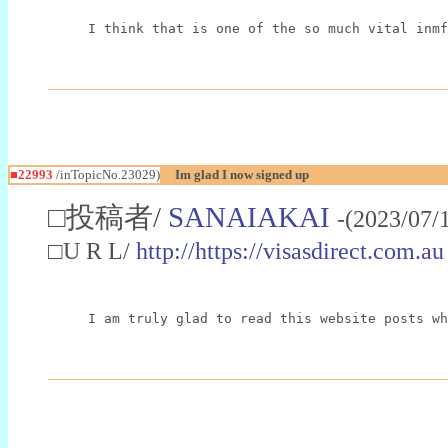
I think that is one of the so much vital inmf
■22993
/inTopicNo.23029)
Im glad I now signed up
□投稿者/
SANAIAKAI
-(2023/07/
□U R L/
http://https://visasdirect.com.au
I am truly glad to read this website posts wh