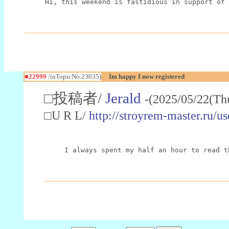
Hi, this weekend is fastidious in support of 
■22999
/inTopicNo.23035)
Im happy I now registered
□投稿者/
Jerald
-(2025/05/22(Th
□U R L/
http://stroyrem-master.ru/u
I always spent my half an hour to read t