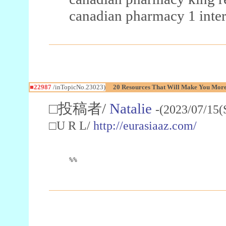
canadian pharmacy 1 inter
■22987
/inTopicNo.23023)
20 Resources That Will Make You More 
□投稿者/
Natalie
-(2023/07/15(
□U R L/
http://eurasiaaz.com/
%%