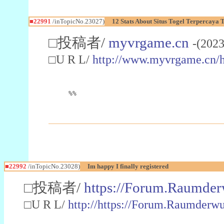
■22991
/inTopicNo.23027)
12 Stats About Situs Togel Terpercaya
□投稿者/
myvrgame.cn
-(2023
□U R L/
http://www.myvrgame.cn
%%
■22992
/inTopicNo.23028)
Im happy I finally registered
□投稿者/
https://Forum.Raumder
□U R L/
http://https://Forum.Raumder