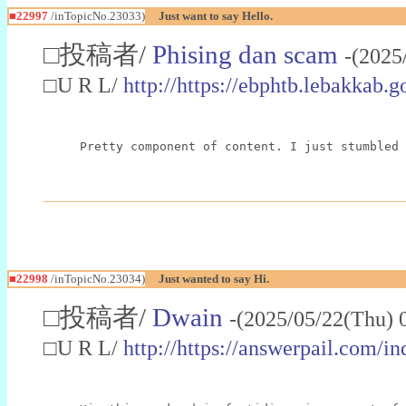
■22997
/inTopicNo.23033)
Just want to say Hello.
□投稿者/
Phising dan scam
-(2025
□U R L/
http://https://ebphtb.lebakk
Pretty component of content. I just stumbled 
■22998
/inTopicNo.23034)
Just wanted to say Hi.
□投稿者/
Dwain
-(2025/05/22(Thu) 
□U R L/
http://https://answerpail.com/i