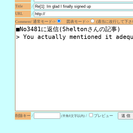
Title
/
URL
/
Comment/ 通常モード->
図表モード->
(適当に改行して下さい
削除キー
/
/
プレビュー
(半角8文字以内)