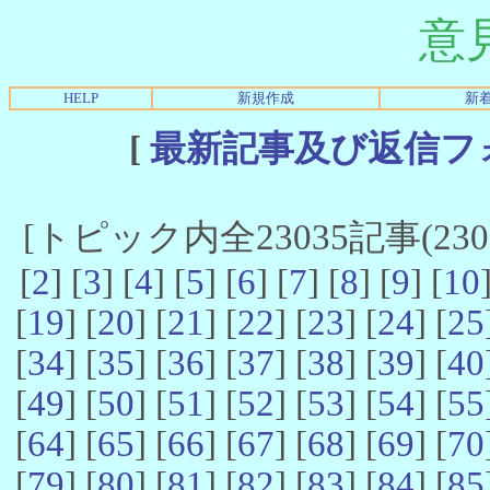
意
HELP
新規作成
新
[
最新記事及び返信フ
[トピック内全23035記事(23021
[
2
] [
3
] [
4
] [
5
] [
6
] [
7
] [
8
] [
9
] [
10
[
19
] [
20
] [
21
] [
22
] [
23
] [
24
] [
25
[
34
] [
35
] [
36
] [
37
] [
38
] [
39
] [
40
[
49
] [
50
] [
51
] [
52
] [
53
] [
54
] [
55
[
64
] [
65
] [
66
] [
67
] [
68
] [
69
] [
70
[
79
] [
80
] [
81
] [
82
] [
83
] [
84
] [
85