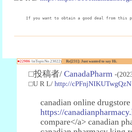
If you want to obtain a good deal from this p
■22986
/inTopicNo.23022)
Re[231]: Just wanted to say Hi.
□投稿者/
CanadaPharm
-(202
□U R L/
http://cPFnjNIKUTwgQzN
canadian online drugstore
https://canadianpharmacy.
compare</a> canadian pha
canadian pharmacy king 