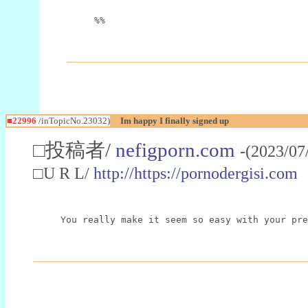
%%
■22996
/inTopicNo.23032)
Im happy I finally signed up
□投稿者/
nefigporn.com
-(2023/07
□U R L/
http://https://pornodergisi.com
You really make it seem so easy with your pre