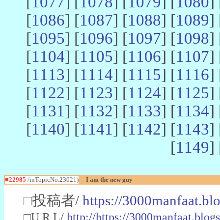
[
1077
] [
1078
] [
1079
] [
1080
] 
[
1086
] [
1087
] [
1088
] [
1089
] 
[
1095
] [
1096
] [
1097
] [
1098
] 
[
1104
] [
1105
] [
1106
] [
1107
] 
[
1113
] [
1114
] [
1115
] [
1116
] 
[
1122
] [
1123
] [
1124
] [
1125
] 
[
1131
] [
1132
] [
1133
] [
1134
] 
[
1140
] [
1141
] [
1142
] [
1143
] 
[
1149
] 
■22985
/inTopicNo.23021)
I am the new guy
□投稿者/
https://3000manfaat.bl
□U R L/
http://https://3000manfaat.blog