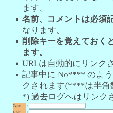
ます。
名前、コメントは必須
なります。
削除キーを覚えておく
ます。
URLは自動的にリンク
記事中に No**** 
クされます(****は半角
*) 過去ログへはリンク
Name
/
E-Mail
/