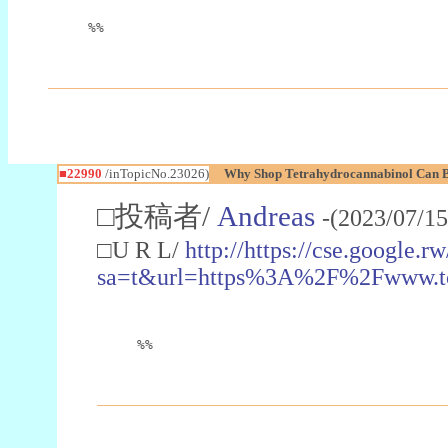
%%
■22990
/inTopicNo.23026)
Why Shop Tetrahydrocannabinol Can B
□投稿者/
Andreas
-(2023/07/15
□U R L/
http://https://cse.google.rw
sa=t&url=https%3A%2F%2Fwww.t
%%