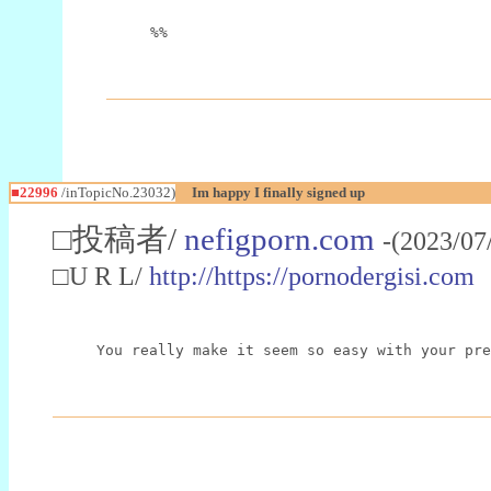
%%
■22996
/inTopicNo.23032)
Im happy I finally signed up
□投稿者/
nefigporn.com
-(2023/07
□U R L/
http://https://pornodergisi.com
You really make it seem so easy with your pre