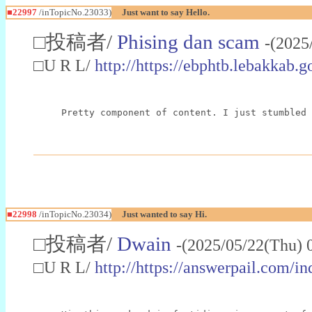
■22997
/inTopicNo.23033)
Just want to say Hello.
□投稿者/
Phising dan scam
-(2025
□U R L/
http://https://ebphtb.lebakk
Pretty component of content. I just stumbled 
■22998
/inTopicNo.23034)
Just wanted to say Hi.
□投稿者/
Dwain
-(2025/05/22(Thu) 
□U R L/
http://https://answerpail.com/i