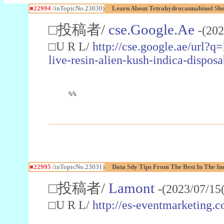
■22994
/inTopicNo.23030)
Learn About Tetrahydrocannabinol S
□投稿者/
cse.Google.Ae
-(202
□U R L/
http://cse.google.ae/url?q
live-resin-alien-kush-indica-dispo
%%
■22995
/inTopicNo.23031)
Data Sdy Tips From The Best In The In
□投稿者/
Lamont
-(2023/07/15
□U R L/
http://es-eventmarketin