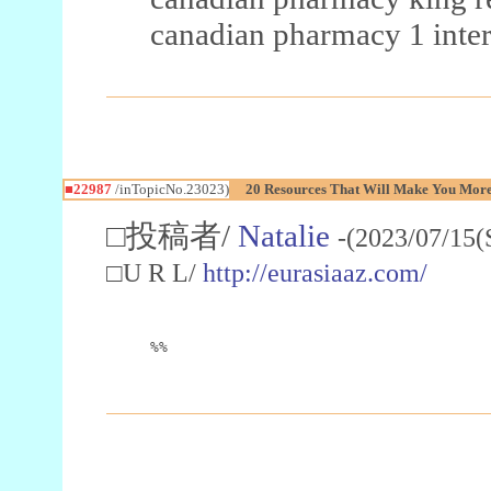
canadian pharmacy 1 inter
■22987
/inTopicNo.23023)
20 Resources That Will Make You More 
□投稿者/
Natalie
-(2023/07/15(
□U R L/
http://eurasiaaz.com/
%%