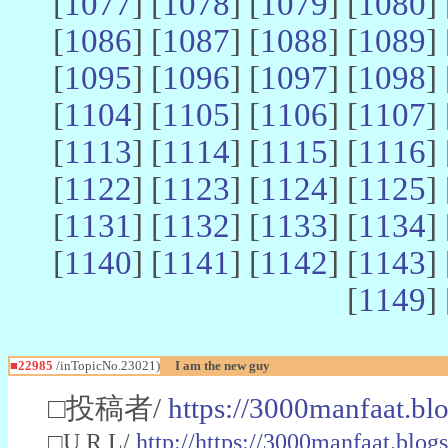
[
1077
] [
1078
] [
1079
] [
1080
] 
[
1086
] [
1087
] [
1088
] [
1089
] 
[
1095
] [
1096
] [
1097
] [
1098
] 
[
1104
] [
1105
] [
1106
] [
1107
] 
[
1113
] [
1114
] [
1115
] [
1116
] 
[
1122
] [
1123
] [
1124
] [
1125
] 
[
1131
] [
1132
] [
1133
] [
1134
] 
[
1140
] [
1141
] [
1142
] [
1143
] 
[
1149
] 
■22985
/inTopicNo.23021)
I am the new guy
□投稿者/
https://3000manfaat.bl
□U R L/
http://https://3000manfaat.blog