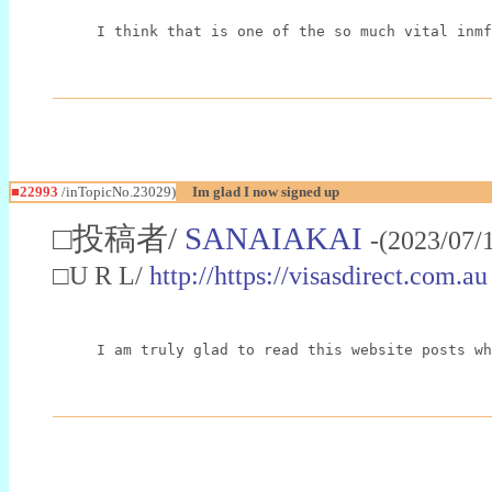
I think that is one of the so much vital inmf
■22993
/inTopicNo.23029)
Im glad I now signed up
□投稿者/
SANAIAKAI
-(2023/07/
□U R L/
http://https://visasdirect.com.au
I am truly glad to read this website posts wh