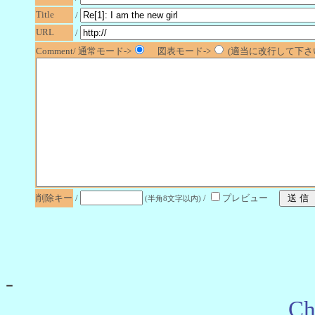
Title
/
URL
/
Comment/ 通常モード->
図表モード->
(適当に改行して下さい
削除キー
/
/
プレビュー
(半角8文字以内)
-
Ch