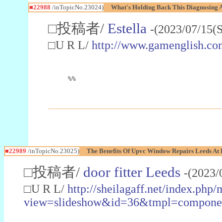
■22988
/inTopicNo.23024)
What's Holding Back This Diagnosing A
□投稿者/
Estella
-(2023/07/15(
□U R L/
http://www.gamenglish.co
%%
■22989
/inTopicNo.23025)
The Benefits Of Upvc Window Repairs Leeds At 
□投稿者/
door fitter Leeds
-(2023/
□U R L/
http://sheilagaff.net/index.php/
view=slideshow&id=36&tmpl=comp