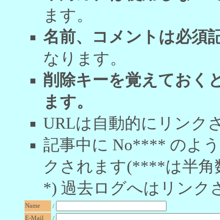
ます。
名前、コメントは必須
なります。
削除キーを覚えておく
ます。
URLは自動的にリンク
記事中に No**** 
クされます(****は半角
*) 過去ログへはリンク
Name
/
E-Mail
/