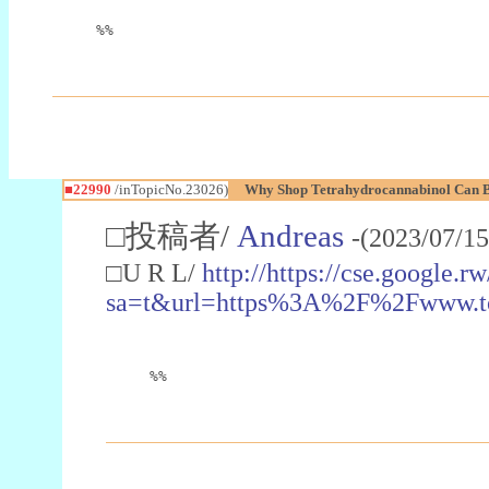
%%
■22990
/inTopicNo.23026)
Why Shop Tetrahydrocannabinol Can B
□投稿者/
Andreas
-(2023/07/15
□U R L/
http://https://cse.google.rw
sa=t&url=https%3A%2F%2Fwww.t
%%