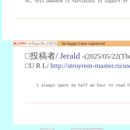
Hi, this weekend is fastidious in support of 
■22999
/inTopicNo.23035)
Im happy I now registered
□投稿者/
Jerald
-(2025/05/22(Th
□U R L/
http://stroyrem-master.ru/u
I always spent my half an hour to read t