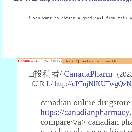
If you want to obtain a good deal from this p
■22986
/inTopicNo.23022)
Re[231]: Just wanted to say Hi.
□投稿者/
CanadaPharm
-(202
□U R L/
http://cPFnjNIKUTwgQzN
canadian online drugstore
https://canadianpharmacy.
compare</a> canadian pha
canadian pharmacy king 