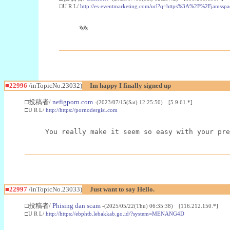
□U R L/
http://es-eventmarketing.com/url?q=https%3A%2F%2Fjamssp
%%
■22996
/inTopicNo.23032)
Im happy I finally signed up
□投稿者/
nefigporn.com
-(2023/07/15(Sat) 12:25:50) [5.9.61.*]
□U R L/
http://https://pornodergisi.com
You really make it seem so easy with your pre
■22997
/inTopicNo.23033)
Just want to say Hello.
□投稿者/
Phising dan scam
-(2025/05/22(Thu) 06:35:38) [116.212.150.*]
□U R L/
http://https://ebphtb.lebakkab.go.id/?system=MENANG4D