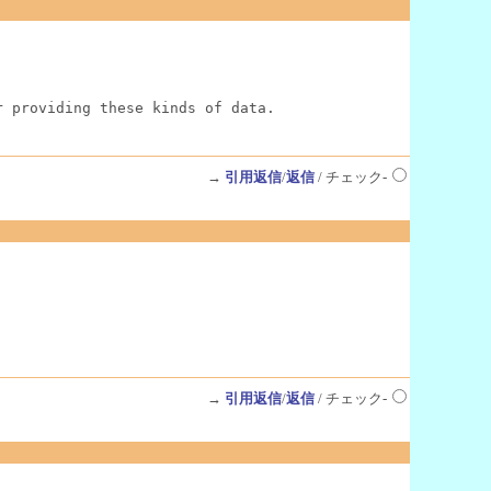
r providing these kinds of data.
→
引用返信
/
返信
/ チェック-
→
引用返信
/
返信
/ チェック-