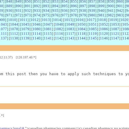
47
] [
848
] [
849
] [
850
] [
851
] [
852
] [
853
] [
854
] [
855
] [
856
] [
857
] [
858
] [
859
] [
860
] [
8
88
] [
889
] [
890
] [
891
] [
892
] [
893
] [
894
] [
895
] [
896
] [
897
] [
898
] [
899
] [
900
] [
901
] [
9
29
] [
930
] [
931
] [
932
] [
933
] [
934
] [
935
] [
936
] [
937
] [
938
] [
939
] [
940
] [
941
] [
942
] [
9
70
] [
971
] [
972
] [
973
] [
974
] [
975
] [
976
] [
977
] [
978
] [
979
] [
980
] [
981
] [
982
] [
983
] [
9
009
] [
1010
] [
1011
] [
1012
] [
1013
] [
1014
] [
1015
] [
1016
] [
1017
] [
1018
] [
1019
] [
1020
1043
] [
1044
] [
1045
] [
1046
] [
1047
] [
1048
] [
1049
] [
1050
] [
1051
] [
1052
] [
1053
] [
105
1077
] [
1078
] [
1079
] [
1080
] [
1081
] [
1082
] [
1083
] [
1084
] [
1085
] [
1086
] [
1087
] [
108
1111
] [
1112
] [
1113
] [
1114
] [
1115
] [
1116
] [
1117
] [
1118
] [
1119
] [
1120
] [
1121
] [
112
1137
] [
1138
] [
1139
] [
1140
] [
1141
] [
1142
] [
1143
] [
1144
] [
1145
] [
1146
] [
1147
] [
114
 12:11:37) [120.197.40.*]
om this post then you have to apply such techniques to y
.*]
harmacy.legal/#
">canadian pharmacies compare</a> canadian pharmacy no scripts