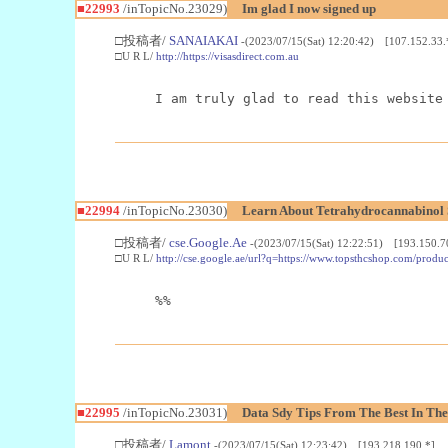
■22993
/inTopicNo.23029)
Im glad I now signed up
□投稿者/
SANAIAKAI
-(2023/07/15(Sat) 12:20:42) [107.152.33.
□U R L/
http://https://visasdirect.com.au
I am truly glad to read this website
■22994
/inTopicNo.23030)
Learn About Tetrahydrocannabino
□投稿者/
cse.Google.Ae
-(2023/07/15(Sat) 12:22:51) [193.150.7
□U R L/
http://cse.google.ae/url?q=https://www.topsthcshop.com/produc
%%
■22995
/inTopicNo.23031)
Data Sdy Tips From The Best In The
□投稿者/
Lamont
-(2023/07/15(Sat) 12:23:42) [193.218.190.*]