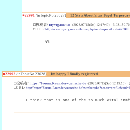
■22991
/inTopicNo.23027)
12 Stats About Situs Togel Terperc
□投稿者/
myvrgame.cn
-(2023/07/15(Sat) 12:17:40) [193.150.70
□U R L/
http://www.myvrgame.cn/home.php?mod=space&uid=477809
%%
■22992
/inTopicNo.23028)
Im happy I finally registered
□投稿者/
https://Forum.Raumderwuensche.de
-(2023/07/15(Sat) 12:19:15) 
□U R L/
http://https://Forum.Raumderwuensche.de/member.php?action=profile&uid=
I think that is one of the so much vital inmf