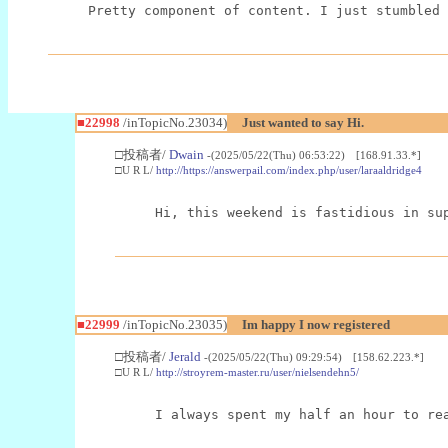
Pretty component of content. I just stumbled 
■22998
/inTopicNo.23034)
Just wanted to say Hi.
□投稿者/
Dwain
-(2025/05/22(Thu) 06:53:22) [168.91.33.*]
□U R L/
http://https://answerpail.com/index.php/user/laraaldridge4
Hi, this weekend is fastidious in su
■22999
/inTopicNo.23035)
Im happy I now registered
□投稿者/
Jerald
-(2025/05/22(Thu) 09:29:54) [158.62.223.*]
□U R L/
http://stroyrem-master.ru/user/nielsendehn5/
I always spent my half an hour to re