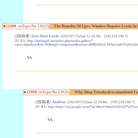
■22989
/inTopicNo.23025)
The Benefits Of Upvc Window Repairs Leeds At 
□投稿者/
door fitter Leeds
-(2023/07/15(Sat) 12:16:30) [193.218.190.*]
□U R L/
http://sheilagaff.net/index.php/media-gallery?
view=slideshow&id=36&tmpl=component&return=aHR0cDovL3d3dy5mb3Vpb
%%
■22990
/inTopicNo.23026)
Why Shop Tetrahydrocannabinol Ca
□投稿者/
Andreas
-(2023/07/15(Sat) 12:16:46) [193.218.190.*]
□U R L/
http://https://cse.google.rw/url?sa=t&url=https%3A%2F%2F
%%