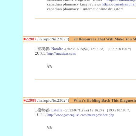
canadian pharmacy king reviews
https://canadianphar
canadian pharmacy 1 internet online drugstore
■22987
/inTopicNo.23023)
20 Resources That Will Make You Mo
□投稿者/
Natalie
-(2023/07/15(Sat) 12:15:58) [193.218.190.*]
□U R L/
http://eurasiaaz.com/
%%
■22988
/inTopicNo.23024)
What's Holding Back This Diagnosin
□投稿者/
Estella
-(2023/07/15(Sat) 12:16:24) [193.218.190.*]
□U R L/
http://www.gamenglish.com/message/index.php
%%