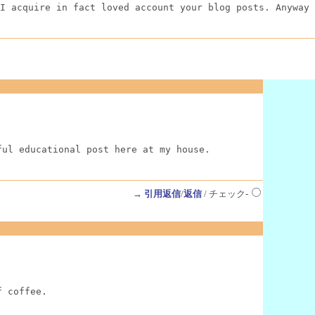
I acquire in fact loved account your blog posts. Anyway 
ful educational post here at my house.
→
引用返信
/
返信
/ チェック-
f coffee.