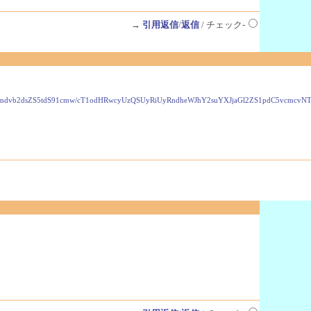
→
引用返信
/
返信
/ チェック-
VzLmdvb2dsZS5tdS91cmw/cT1odHRwcyUzQSUyRiUyRndheWJhY2suYXJjaGl2ZS1pdC5vcmc