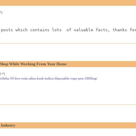
*]
 posts which contains lots  of valuable facts, thanks fo
l Shop While Working From Your Home
0.*]
t/delta-10-live-resin-alien-kush-indica-disposable-vape-pen-1600mg/
 Industry