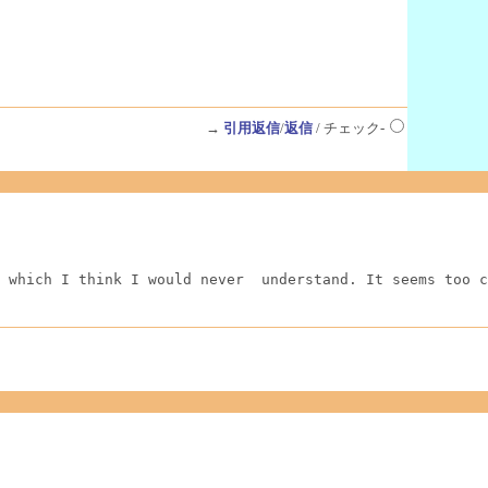
→
引用返信
/
返信
/ チェック-
 which I think I would never  understand. It seems too c