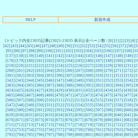
HELP
新規作成
[トピック内全23035記事(23021-23035 表示)] 全ページ数 / [
0
] [
1
] [
2
] [
3
] [
4
] [
[
42
] [
43
] [
44
] [
45
] [
46
] [
47
] [
48
] [
49
] [
50
] [
51
] [
52
] [
53
] [
54
] [
55
] [
56
] [
57
] [
58
] [
5
[
95
] [
96
] [
97
] [
98
] [
99
] [
100
] [
101
] [
102
] [
103
] [
104
] [
105
] [
106
] [
107
] [
108
] [
1
[
137
] [
138
] [
139
] [
140
] [
141
] [
142
] [
143
] [
144
] [
145
] [
146
] [
147
] [
148
] [
149
] [
1
[
178
] [
179
] [
180
] [
181
] [
182
] [
183
] [
184
] [
185
] [
186
] [
187
] [
188
] [
189
] [
190
] [
1
[
219
] [
220
] [
221
] [
222
] [
223
] [
224
] [
225
] [
226
] [
227
] [
228
] [
229
] [
230
] [
231
] [
2
[
260
] [
261
] [
262
] [
263
] [
264
] [
265
] [
266
] [
267
] [
268
] [
269
] [
270
] [
271
] [
272
] [
2
[
301
] [
302
] [
303
] [
304
] [
305
] [
306
] [
307
] [
308
] [
309
] [
310
] [
311
] [
312
] [
313
] [
3
[
342
] [
343
] [
344
] [
345
] [
346
] [
347
] [
348
] [
349
] [
350
] [
351
] [
352
] [
353
] [
354
] [
3
[
383
] [
384
] [
385
] [
386
] [
387
] [
388
] [
389
] [
390
] [
391
] [
392
] [
393
] [
394
] [
395
] [
3
[
424
] [
425
] [
426
] [
427
] [
428
] [
429
] [
430
] [
431
] [
432
] [
433
] [
434
] [
435
] [
436
] [
4
[
465
] [
466
] [
467
] [
468
] [
469
] [
470
] [
471
] [
472
] [
473
] [
474
] [
475
] [
476
] [
477
] [
4
[
506
] [
507
] [
508
] [
509
] [
510
] [
511
] [
512
] [
513
] [
514
] [
515
] [
516
] [
517
] [
518
] [
5
[
547
] [
548
] [
549
] [
550
] [
551
] [
552
] [
553
] [
554
] [
555
] [
556
] [
557
] [
558
] [
559
] [
5
[
588
] [
589
] [
590
] [
591
] [
592
] [
593
] [
594
] [
595
] [
596
] [
597
] [
598
] [
599
] [
600
] [
6
[
629
] [
630
] [
631
] [
632
] [
633
] [
634
] [
635
] [
636
] [
637
] [
638
] [
639
] [
640
] [
641
] [
6
[
670
] [
671
] [
672
] [
673
] [
674
] [
675
] [
676
] [
677
] [
678
] [
679
] [
680
] [
681
] [
682
] [
6
[
711
] [
712
] [
713
] [
714
] [
715
] [
716
] [
717
] [
718
] [
719
] [
720
] [
721
] [
722
] [
723
] [
7
[
752
] [
753
] [
754
] [
755
] [
756
] [
757
] [
758
] [
759
] [
760
] [
761
] [
762
] [
763
] [
764
] [
7
[
793
] [
794
] [
795
] [
796
] [
797
] [
798
] [
799
] [
800
] [
801
] [
802
] [
803
] [
804
] [
805
] [
8