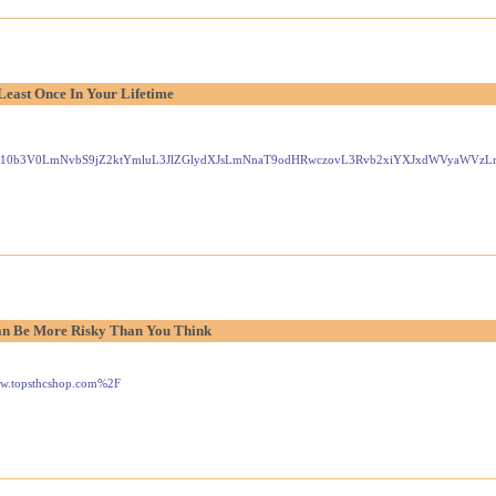
Least Once In Your Lifetime
Gxlei10b3V0LmNvbS9jZ2ktYmluL3JlZGlydXJsLmNnaT9odHRwczovL3Rvb2xiYXJxdWVyaW
n Be More Risky Than You Think
www.topsthcshop.com%2F