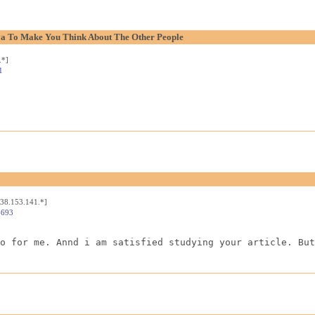
aya To Make You Think About The Other People
.*]
1
[38.153.141.*]
4693
o for me. Annd i am satisfied studying your article. But