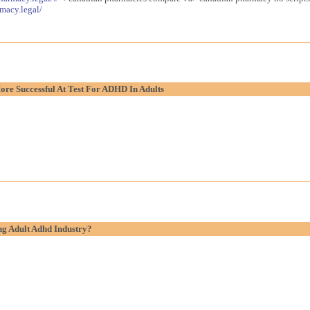
macy.legal/
re Successful At Test For ADHD In Adults
g Adult Adhd Industry?