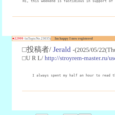
Hi, this weekend is fastidious in support of 
■22999
/inTopicNo.23035)
Im happy I now registered
□投稿者/
Jerald
-(2025/05/22(Th
□U R L/
http://stroyrem-master.ru/u
I always spent my half an hour to read t