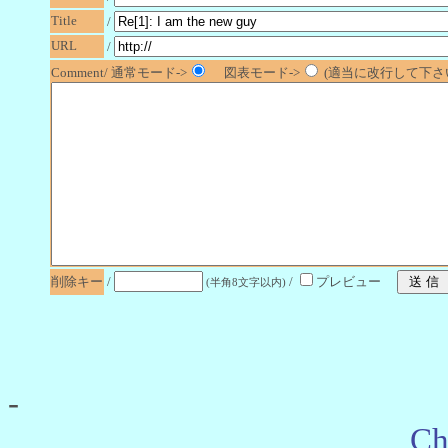
Title
/
URL
/
Comment/ 通常モード->
図表モード->
(適当に改行して下さい
削除キー
/
/
プレビュー
(半角8文字以内)
-
Ch