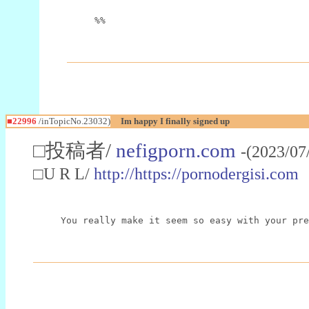
%%
■22996
/inTopicNo.23032)
Im happy I finally signed up
□投稿者/
nefigporn.com
-(2023/07
□U R L/
http://https://pornodergisi.com
You really make it seem so easy with your pre