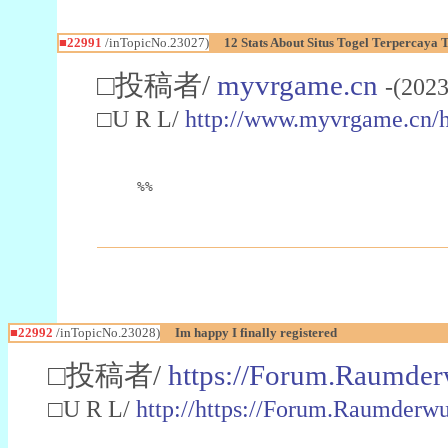
■22991
/inTopicNo.23027)
12 Stats About Situs Togel Terpercaya
□投稿者/
myvrgame.cn
-(2023
□U R L/
http://www.myvrgame.cn
%%
■22992
/inTopicNo.23028)
Im happy I finally registered
□投稿者/
https://Forum.Raumder
□U R L/
http://https://Forum.Raumder