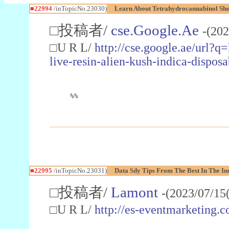
■22994
/inTopicNo.23030)
Learn About Tetrahydrocannabinol S
□投稿者/
cse.Google.Ae
-(202
□U R L/
http://cse.google.ae/url?q
live-resin-alien-kush-indica-dispo
%%
■22995
/inTopicNo.23031)
Data Sdy Tips From The Best In The In
□投稿者/
Lamont
-(2023/07/15
□U R L/
http://es-eventmarketin