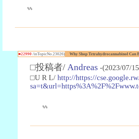
%%
■22990
/inTopicNo.23026)
Why Shop Tetrahydrocannabinol Can B
□投稿者/
Andreas
-(2023/07/15
□U R L/
http://https://cse.google.rw
sa=t&url=https%3A%2F%2Fwww.t
%%