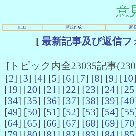
意
HELP
新規作成
新
[
最新記事及び返信フ
[トピック内全23035記事(23021
[
2
] [
3
] [
4
] [
5
] [
6
] [
7
] [
8
] [
9
] [
10
[
19
] [
20
] [
21
] [
22
] [
23
] [
24
] [
25
[
34
] [
35
] [
36
] [
37
] [
38
] [
39
] [
40
[
49
] [
50
] [
51
] [
52
] [
53
] [
54
] [
55
[
64
] [
65
] [
66
] [
67
] [
68
] [
69
] [
70
[
79
] [
80
] [
81
] [
82
] [
83
] [
84
] [
85