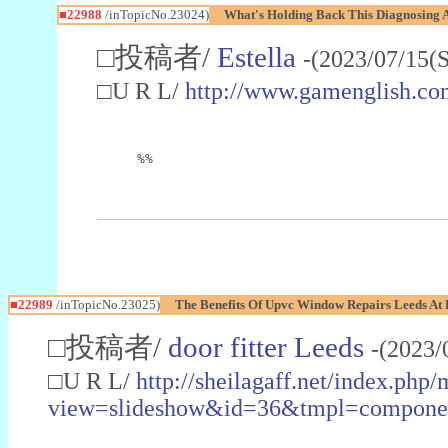
■22988
/inTopicNo.23024)
What's Holding Back This Diagnosing A
□投稿者/
Estella
-(2023/07/15(
□U R L/
http://www.gamenglish.co
%%
■22989
/inTopicNo.23025)
The Benefits Of Upvc Window Repairs Leeds At 
□投稿者/
door fitter Leeds
-(2023/
□U R L/
http://sheilagaff.net/index.php/
view=slideshow&id=36&tmpl=comp