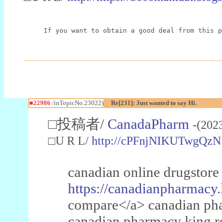
If you want to obtain a good deal from this p
■22986
/inTopicNo.23022)
Re[231]: Just wanted to say Hi.
□投稿者/
CanadaPharm
-(202
□U R L/
http://cPFnjNIKUTwgQzN
canadian online drugstore
https://canadianpharmacy.
compare</a> canadian pha
canadian pharmacy king 