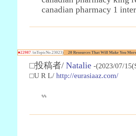
canadian pharmacy 1 inter
■22987
/inTopicNo.23023)
20 Resources That Will Make You More 
□投稿者/
Natalie
-(2023/07/15(
□U R L/
http://eurasiaaz.com/
%%