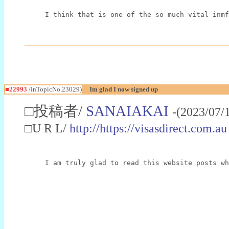
I think that is one of the so much vital inmf
■22993
/inTopicNo.23029)
Im glad I now signed up
□投稿者/
SANAIAKAI
-(2023/07/
□U R L/
http://https://visasdirect.com.au
I am truly glad to read this website posts wh