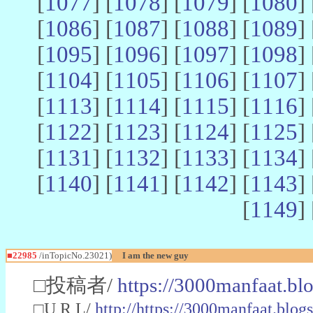
[
1077
] [
1078
] [
1079
] [
1080
] 
[
1086
] [
1087
] [
1088
] [
1089
] 
[
1095
] [
1096
] [
1097
] [
1098
] 
[
1104
] [
1105
] [
1106
] [
1107
] 
[
1113
] [
1114
] [
1115
] [
1116
] 
[
1122
] [
1123
] [
1124
] [
1125
] 
[
1131
] [
1132
] [
1133
] [
1134
] 
[
1140
] [
1141
] [
1142
] [
1143
] 
[
1149
] 
■22985
/inTopicNo.23021)
I am the new guy
□投稿者/
https://3000manfaat.bl
□U R L/
http://https://3000manfaat.blog