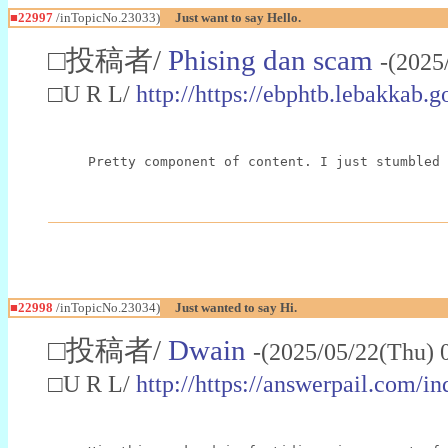
■22997
/inTopicNo.23033)
Just want to say Hello.
□投稿者/
Phising dan scam
-(2025
□U R L/
http://https://ebphtb.lebakk
Pretty component of content. I just stumbled 
■22998
/inTopicNo.23034)
Just wanted to say Hi.
□投稿者/
Dwain
-(2025/05/22(Thu) 
□U R L/
http://https://answerpail.com/i