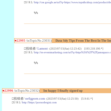
□U R L/
http://cse.google.ae/url?q=https://www.topsthcshop.com/product/d
%%
■22995
/inTopicNo.23031)
Data Sdy Tips From The Best In The In
□投稿者/
Lamont
-(2023/07/15(Sat) 12:23:42) [193.218.190.*]
□U R L/
http://es-eventmarketing.com/url?q=https%3A%2F%2Fjamsspace.
%%
■22996
/inTopicNo.23032)
Im happy I finally signed up
□投稿者/
nefigporn.com
-(2023/07/15(Sat) 12:25:50) [5.9.61.*]
□U R L/
http://https://pornodergisi.com