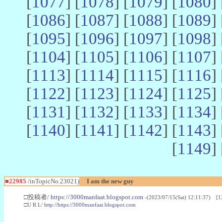
[
1077
] [
1078
] [
1079
] [
1080
] 
[
1086
] [
1087
] [
1088
] [
1089
] 
[
1095
] [
1096
] [
1097
] [
1098
] 
[
1104
] [
1105
] [
1106
] [
1107
] 
[
1113
] [
1114
] [
1115
] [
1116
] 
[
1122
] [
1123
] [
1124
] [
1125
] 
[
1131
] [
1132
] [
1133
] [
1134
] 
[
1140
] [
1141
] [
1142
] [
1143
] 
[
1149
] 
■22985
/inTopicNo.23021)
I am the new guy
□投稿者/
https://3000manfaat.blogspot.com
-(2023/07/15(Sat) 12:11:37) [1
□U R L/
http://https://3000manfaat.blogspot.com