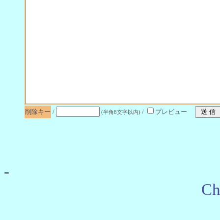
削除キー
/
/
プレビュー
(半角8文字以内)
-
Ch