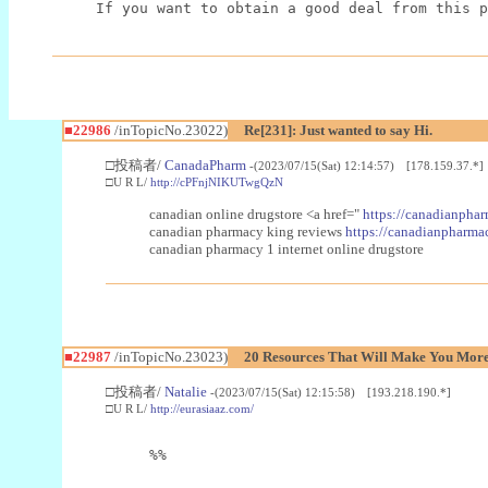
If you want to obtain a good deal from this p
■22986
/inTopicNo.23022)
Re[231]: Just wanted to say Hi.
□投稿者/
CanadaPharm
-(2023/07/15(Sat) 12:14:57) [178.159.37.*]
□U R L/
http://cPFnjNIKUTwgQzN
canadian online drugstore <a href="
https://canadianphar
canadian pharmacy king reviews
https://canadianpharmac
canadian pharmacy 1 internet online drugstore
■22987
/inTopicNo.23023)
20 Resources That Will Make You More 
□投稿者/
Natalie
-(2023/07/15(Sat) 12:15:58) [193.218.190.*]
□U R L/
http://eurasiaaz.com/
%%