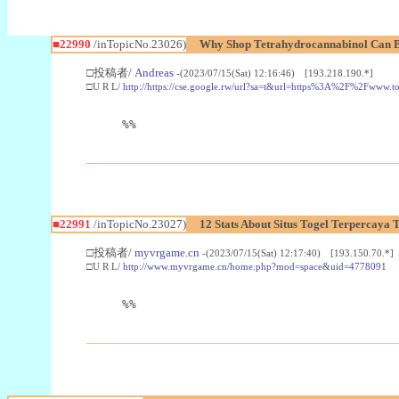
■22990
/inTopicNo.23026)
Why Shop Tetrahydrocannabinol Can B
□投稿者/
Andreas
-(2023/07/15(Sat) 12:16:46) [193.218.190.*]
□U R L/
http://https://cse.google.rw/url?sa=t&url=https%3A%2F%2Fwww.
%%
■22991
/inTopicNo.23027)
12 Stats About Situs Togel Terpercaya
□投稿者/
myvrgame.cn
-(2023/07/15(Sat) 12:17:40) [193.150.70.*]
□U R L/
http://www.myvrgame.cn/home.php?mod=space&uid=4778091
%%