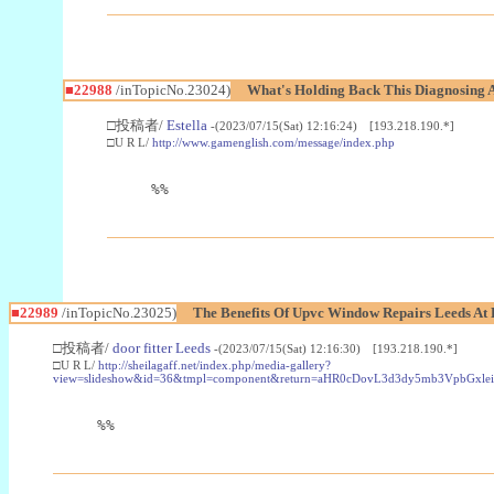
■22988
/inTopicNo.23024)
What's Holding Back This Diagnosing A
□投稿者/
Estella
-(2023/07/15(Sat) 12:16:24) [193.218.190.*]
□U R L/
http://www.gamenglish.com/message/index.php
%%
■22989
/inTopicNo.23025)
The Benefits Of Upvc Window Repairs Leeds At 
□投稿者/
door fitter Leeds
-(2023/07/15(Sat) 12:16:30) [193.218.190.*]
□U R L/
http://sheilagaff.net/index.php/media-gallery?
view=slideshow&id=36&tmpl=component&return=aHR0cDovL3d3dy5mb3Vpb
%%