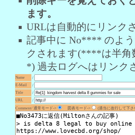
削除キーを覚えておく
ます。
URLは自動的にリンク
記事中に No**** 
クされます(****は半角
*) 過去ログへはリンク
Name
/
E-Mail
/
Title
/
URL
/
Comment/ 通常モード->
図表モード->
(適当に改行して下さい