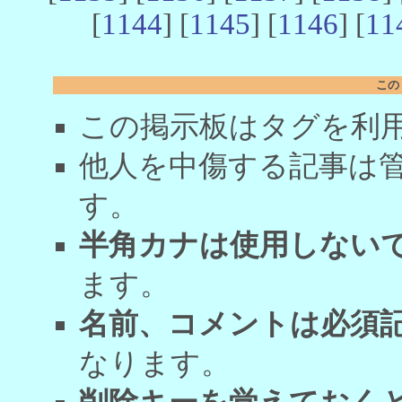
[
1144
] [
1145
] [
1146
] [
11
この
この掲示板はタグを利
他人を中傷する記事は
す。
半角カナは使用しない
ます。
名前、コメントは必須
なります。