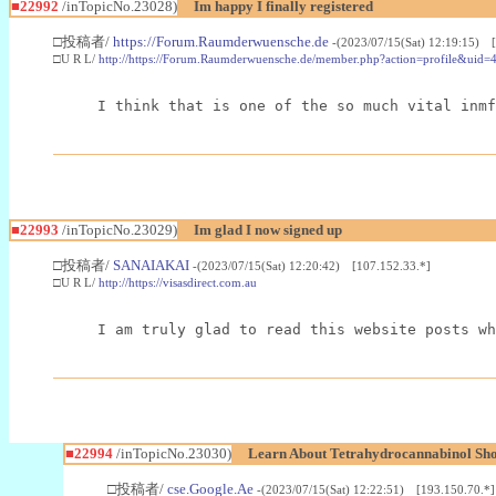
■22992
/inTopicNo.23028)
Im happy I finally registered
□投稿者/
https://Forum.Raumderwuensche.de
-(2023/07/15(Sat) 12:19:15) 
□U R L/
http://https://Forum.Raumderwuensche.de/member.php?action=profile&uid=
I think that is one of the so much vital inmf
■22993
/inTopicNo.23029)
Im glad I now signed up
□投稿者/
SANAIAKAI
-(2023/07/15(Sat) 12:20:42) [107.152.33.*]
□U R L/
http://https://visasdirect.com.au
I am truly glad to read this website posts wh
■22994
/inTopicNo.23030)
Learn About Tetrahydrocannabinol S
□投稿者/
cse.Google.Ae
-(2023/07/15(Sat) 12:22:51) [193.150.70.*]