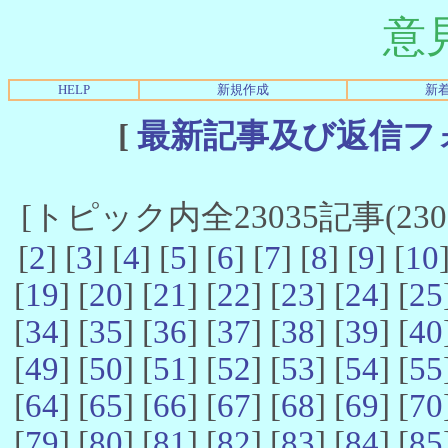
意
HELP
新規作成
新
[
最新記事及び返信フ
[トピック内全23035記事(23021
[
2
] [
3
] [
4
] [
5
] [
6
] [
7
] [
8
] [
9
] [
10
[
19
] [
20
] [
21
] [
22
] [
23
] [
24
] [
25
[
34
] [
35
] [
36
] [
37
] [
38
] [
39
] [
40
[
49
] [
50
] [
51
] [
52
] [
53
] [
54
] [
55
[
64
] [
65
] [
66
] [
67
] [
68
] [
69
] [
70
[
79
] [
80
] [
81
] [
82
] [
83
] [
84
] [
85