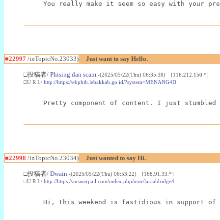
You really make it seem so easy with your pre
■22997
/inTopicNo.23033)
Just want to say Hello.
□投稿者/
Phising dan scam
-(2025/05/22(Thu) 06:35:38) [116.212.150.*]
□U R L/
http://https://ebphtb.lebakkab.go.id/?system=MENANG4D
Pretty component of content. I just stumbled 
■22998
/inTopicNo.23034)
Just wanted to say Hi.
□投稿者/
Dwain
-(2025/05/22(Thu) 06:53:22) [168.91.33.*]
□U R L/
http://https://answerpail.com/index.php/user/laraaldridge4
Hi, this weekend is fastidious in support of 