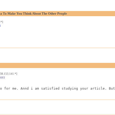
aya To Make You Think About The Other People
.*]
1
[38.153.141.*]
4693
o for me. Annd i am satisfied studying your article. But