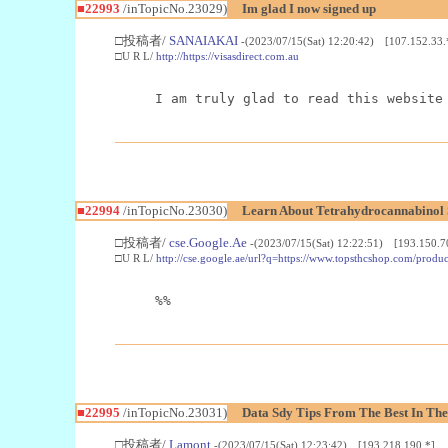
■22993
/inTopicNo.23029)
Im glad I now signed up
□投稿者/
SANAIAKAI
-(2023/07/15(Sat) 12:20:42) [107.152.33.
□U R L/
http://https://visasdirect.com.au
I am truly glad to read this website
■22994
/inTopicNo.23030)
Learn About Tetrahydrocannabino
□投稿者/
cse.Google.Ae
-(2023/07/15(Sat) 12:22:51) [193.150.7
□U R L/
http://cse.google.ae/url?q=https://www.topsthcshop.com/produc
%%
■22995
/inTopicNo.23031)
Data Sdy Tips From The Best In The
□投稿者/
Lamont
-(2023/07/15(Sat) 12:23:42) [193.218.190.*]