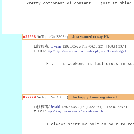
Pretty component of content. I just stumbled 
■22998
/inTopicNo.23034)
Just wanted to say Hi.
□投稿者/
Dwain
-(2025/05/22(Thu) 06:53:22) [168.91.33.*]
□U R L/
http://https://answerpail.com/index.php/user/laraaldridge4
Hi, this weekend is fastidious in su
■22999
/inTopicNo.23035)
Im happy I now registered
□投稿者/
Jerald
-(2025/05/22(Thu) 09:29:54) [158.62.223.*]
□U R L/
http://stroyrem-master.ru/user/nielsendehn5/
I always spent my half an hour to re