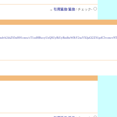
→
引用返信
/
返信
/ チェック-
VzLmdvb2dsZS5tdS91cmw/cT1odHRwcyUzQSUyRiUyRndheWJhY2suYXJjaGl2ZS1pdC5vcmc