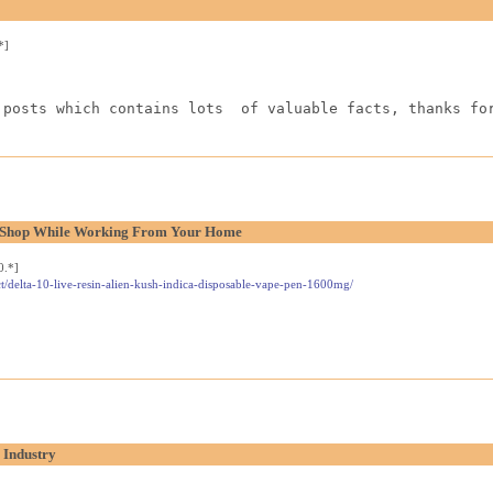
*]
 posts which contains lots  of valuable facts, thanks fo
l Shop While Working From Your Home
0.*]
t/delta-10-live-resin-alien-kush-indica-disposable-vape-pen-1600mg/
 Industry