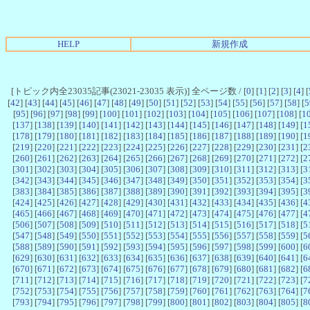
HELP
新規作成
[トピック内全23035記事(23021-23035 表示)] 全ページ数 / [
0
] [
1
] [
2
] [
3
] [
4
] [
[
42
] [
43
] [
44
] [
45
] [
46
] [
47
] [
48
] [
49
] [
50
] [
51
] [
52
] [
53
] [
54
] [
55
] [
56
] [
57
] [
58
] [
5
[
95
] [
96
] [
97
] [
98
] [
99
] [
100
] [
101
] [
102
] [
103
] [
104
] [
105
] [
106
] [
107
] [
108
] [
1
[
137
] [
138
] [
139
] [
140
] [
141
] [
142
] [
143
] [
144
] [
145
] [
146
] [
147
] [
148
] [
149
] [
1
[
178
] [
179
] [
180
] [
181
] [
182
] [
183
] [
184
] [
185
] [
186
] [
187
] [
188
] [
189
] [
190
] [
1
[
219
] [
220
] [
221
] [
222
] [
223
] [
224
] [
225
] [
226
] [
227
] [
228
] [
229
] [
230
] [
231
] [
2
[
260
] [
261
] [
262
] [
263
] [
264
] [
265
] [
266
] [
267
] [
268
] [
269
] [
270
] [
271
] [
272
] [
2
[
301
] [
302
] [
303
] [
304
] [
305
] [
306
] [
307
] [
308
] [
309
] [
310
] [
311
] [
312
] [
313
] [
3
[
342
] [
343
] [
344
] [
345
] [
346
] [
347
] [
348
] [
349
] [
350
] [
351
] [
352
] [
353
] [
354
] [
3
[
383
] [
384
] [
385
] [
386
] [
387
] [
388
] [
389
] [
390
] [
391
] [
392
] [
393
] [
394
] [
395
] [
3
[
424
] [
425
] [
426
] [
427
] [
428
] [
429
] [
430
] [
431
] [
432
] [
433
] [
434
] [
435
] [
436
] [
4
[
465
] [
466
] [
467
] [
468
] [
469
] [
470
] [
471
] [
472
] [
473
] [
474
] [
475
] [
476
] [
477
] [
4
[
506
] [
507
] [
508
] [
509
] [
510
] [
511
] [
512
] [
513
] [
514
] [
515
] [
516
] [
517
] [
518
] [
5
[
547
] [
548
] [
549
] [
550
] [
551
] [
552
] [
553
] [
554
] [
555
] [
556
] [
557
] [
558
] [
559
] [
5
[
588
] [
589
] [
590
] [
591
] [
592
] [
593
] [
594
] [
595
] [
596
] [
597
] [
598
] [
599
] [
600
] [
6
[
629
] [
630
] [
631
] [
632
] [
633
] [
634
] [
635
] [
636
] [
637
] [
638
] [
639
] [
640
] [
641
] [
6
[
670
] [
671
] [
672
] [
673
] [
674
] [
675
] [
676
] [
677
] [
678
] [
679
] [
680
] [
681
] [
682
] [
6
[
711
] [
712
] [
713
] [
714
] [
715
] [
716
] [
717
] [
718
] [
719
] [
720
] [
721
] [
722
] [
723
] [
7
[
752
] [
753
] [
754
] [
755
] [
756
] [
757
] [
758
] [
759
] [
760
] [
761
] [
762
] [
763
] [
764
] [
7
[
793
] [
794
] [
795
] [
796
] [
797
] [
798
] [
799
] [
800
] [
801
] [
802
] [
803
] [
804
] [
805
] [
8