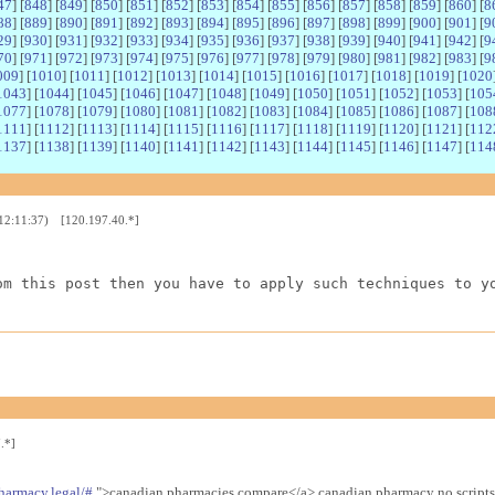
47
] [
848
] [
849
] [
850
] [
851
] [
852
] [
853
] [
854
] [
855
] [
856
] [
857
] [
858
] [
859
] [
860
] [
8
88
] [
889
] [
890
] [
891
] [
892
] [
893
] [
894
] [
895
] [
896
] [
897
] [
898
] [
899
] [
900
] [
901
] [
9
29
] [
930
] [
931
] [
932
] [
933
] [
934
] [
935
] [
936
] [
937
] [
938
] [
939
] [
940
] [
941
] [
942
] [
9
70
] [
971
] [
972
] [
973
] [
974
] [
975
] [
976
] [
977
] [
978
] [
979
] [
980
] [
981
] [
982
] [
983
] [
9
009
] [
1010
] [
1011
] [
1012
] [
1013
] [
1014
] [
1015
] [
1016
] [
1017
] [
1018
] [
1019
] [
1020
1043
] [
1044
] [
1045
] [
1046
] [
1047
] [
1048
] [
1049
] [
1050
] [
1051
] [
1052
] [
1053
] [
105
1077
] [
1078
] [
1079
] [
1080
] [
1081
] [
1082
] [
1083
] [
1084
] [
1085
] [
1086
] [
1087
] [
108
1111
] [
1112
] [
1113
] [
1114
] [
1115
] [
1116
] [
1117
] [
1118
] [
1119
] [
1120
] [
1121
] [
112
1137
] [
1138
] [
1139
] [
1140
] [
1141
] [
1142
] [
1143
] [
1144
] [
1145
] [
1146
] [
1147
] [
114
 12:11:37) [120.197.40.*]
om this post then you have to apply such techniques to y
.*]
harmacy.legal/#
">canadian pharmacies compare</a> canadian pharmacy no scripts