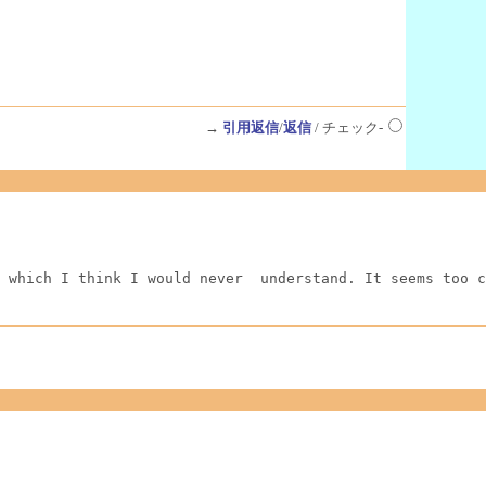
→
引用返信
/
返信
/ チェック-
 which I think I would never  understand. It seems too c