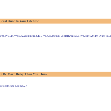
Least Once In Your Lifetime
Gxlei10b3V0LmNvbS9jZ2ktYmluL3JlZGlydXJsLmNnaT9odHRwczovL3Rvb2xiYXJxdWVyaW
n Be More Risky Than You Think
www.topsthcshop.com%2F