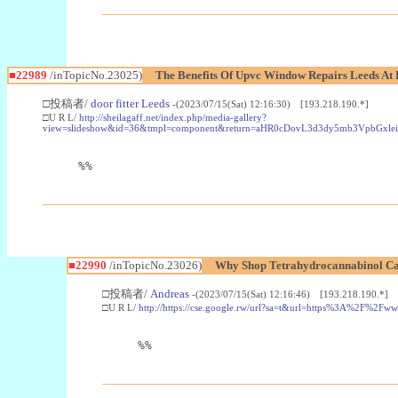
■22989
/inTopicNo.23025)
The Benefits Of Upvc Window Repairs Leeds At 
□投稿者/
door fitter Leeds
-(2023/07/15(Sat) 12:16:30) [193.218.190.*]
□U R L/
http://sheilagaff.net/index.php/media-gallery?
view=slideshow&id=36&tmpl=component&return=aHR0cDovL3d3dy5mb3Vpb
%%
■22990
/inTopicNo.23026)
Why Shop Tetrahydrocannabinol Ca
□投稿者/
Andreas
-(2023/07/15(Sat) 12:16:46) [193.218.190.*]
□U R L/
http://https://cse.google.rw/url?sa=t&url=https%3A%2F%2F
%%