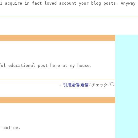
I acquire in fact loved account your blog posts. Anyway 
ful educational post here at my house.
→
引用返信
/
返信
/ チェック-
f coffee.