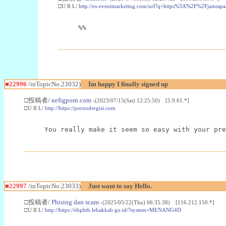
□U R L/
http://es-eventmarketing.com/url?q=https%3A%2F%2Fjamssp
%%
■22996
/inTopicNo.23032)
Im happy I finally signed up
□投稿者/
nefigporn.com
-(2023/07/15(Sat) 12:25:50) [5.9.61.*]
□U R L/
http://https://pornodergisi.com
You really make it seem so easy with your pre
■22997
/inTopicNo.23033)
Just want to say Hello.
□投稿者/
Phising dan scam
-(2025/05/22(Thu) 06:35:38) [116.212.150.*]
□U R L/
http://https://ebphtb.lebakkab.go.id/?system=MENANG4D