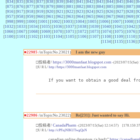
[
834
] [
835
] [
836
] [
837
] [
838
] [
839
] [
840
] [
841
] [
842
] [
843
] [
844
] [
845
] [
846
] [
8
[
875
] [
876
] [
877
] [
878
] [
879
] [
880
] [
881
] [
882
] [
883
] [
884
] [
885
] [
886
] [
887
] [
8
[
916
] [
917
] [
918
] [
919
] [
920
] [
921
] [
922
] [
923
] [
924
] [
925
] [
926
] [
927
] [
928
] [
9
[
957
] [
958
] [
959
] [
960
] [
961
] [
962
] [
963
] [
964
] [
965
] [
966
] [
967
] [
968
] [
969
] [
9
[
998
] [
999
] [
1000
] [
1001
] [
1002
] [
1003
] [
1004
] [
1005
] [
1006
] [
1007
] [
1008
] [
1
[
1032
] [
1033
] [
1034
] [
1035
] [
1036
] [
1037
] [
1038
] [
1039
] [
1040
] [
1041
] [
1042
] [
[
1066
] [
1067
] [
1068
] [
1069
] [
1070
] [
1071
] [
1072
] [
1073
] [
1074
] [
1075
] [
1076
] [
[
1100
] [
1101
] [
1102
] [
1103
] [
1104
] [
1105
] [
1106
] [
1107
] [
1108
] [
1109
] [
1110
] [
[
1134
] [
1135
] [
1136
] [
■22985
/inTopicNo.23021)
I am the new guy
□投稿者/
https://3000manfaat.blogspot.com
-(2023/07/15(Sat)
□U R L/
http://https://3000manfaat.blogspot.com
If you want to obtain a good deal fr
■22986
/inTopicNo.23022)
Re[231]: Just wanted to say Hi.
□投稿者/
CanadaPharm
-(2023/07/15(Sat) 12:14:57) [178.159.37
□U R L/
http://cPFnjNIKUTwgQzN
canadian online drugstore <a href="
https://canadianp