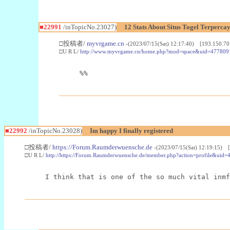
■22991
/inTopicNo.23027)
12 Stats About Situs Togel Terperc
□投稿者/
myvrgame.cn
-(2023/07/15(Sat) 12:17:40) [193.150.70
□U R L/
http://www.myvrgame.cn/home.php?mod=space&uid=477809
%%
■22992
/inTopicNo.23028)
Im happy I finally registered
□投稿者/
https://Forum.Raumderwuensche.de
-(2023/07/15(Sat) 12:19:15) 
□U R L/
http://https://Forum.Raumderwuensche.de/member.php?action=profile&uid=
I think that is one of the so much vital inmf