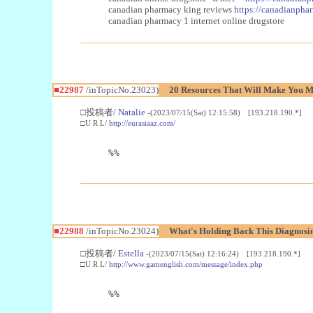
canadian pharmacy king reviews
https://canadianphar
canadian pharmacy 1 internet online drugstore
■22987
/inTopicNo.23023)
20 Resources That Will Make You Mo
□投稿者/
Natalie
-(2023/07/15(Sat) 12:15:58) [193.218.190.*]
□U R L/
http://eurasiaaz.com/
%%
■22988
/inTopicNo.23024)
What's Holding Back This Diagnosin
□投稿者/
Estella
-(2023/07/15(Sat) 12:16:24) [193.218.190.*]
□U R L/
http://www.gamenglish.com/message/index.php
%%