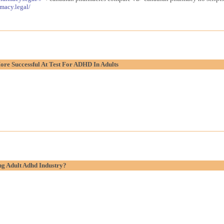
macy.legal/
re Successful At Test For ADHD In Adults
g Adult Adhd Industry?