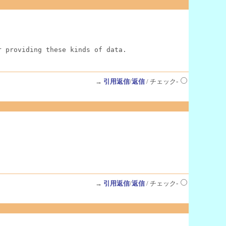
r providing these kinds of data.
→
引用返信
/
返信
/ チェック-
→
引用返信
/
返信
/ チェック-