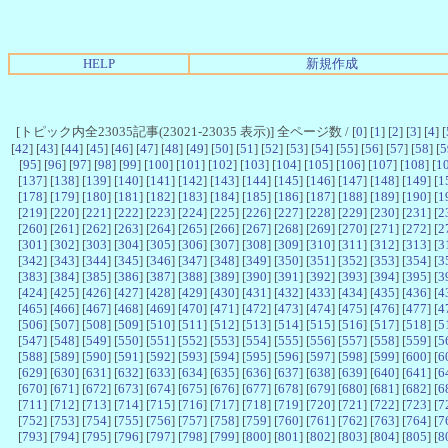
HELP
新規作成
[トピック内全23035記事(23021-23035 表示)] 全ページ数 / [
0
] [
1
] [
2
] [
3
] [
4
] [
[
42
] [
43
] [
44
] [
45
] [
46
] [
47
] [
48
] [
49
] [
50
] [
51
] [
52
] [
53
] [
54
] [
55
] [
56
] [
57
] [
58
] [
5
[
95
] [
96
] [
97
] [
98
] [
99
] [
100
] [
101
] [
102
] [
103
] [
104
] [
105
] [
106
] [
107
] [
108
] [
1
[
137
] [
138
] [
139
] [
140
] [
141
] [
142
] [
143
] [
144
] [
145
] [
146
] [
147
] [
148
] [
149
] [
1
[
178
] [
179
] [
180
] [
181
] [
182
] [
183
] [
184
] [
185
] [
186
] [
187
] [
188
] [
189
] [
190
] [
1
[
219
] [
220
] [
221
] [
222
] [
223
] [
224
] [
225
] [
226
] [
227
] [
228
] [
229
] [
230
] [
231
] [
2
[
260
] [
261
] [
262
] [
263
] [
264
] [
265
] [
266
] [
267
] [
268
] [
269
] [
270
] [
271
] [
272
] [
2
[
301
] [
302
] [
303
] [
304
] [
305
] [
306
] [
307
] [
308
] [
309
] [
310
] [
311
] [
312
] [
313
] [
3
[
342
] [
343
] [
344
] [
345
] [
346
] [
347
] [
348
] [
349
] [
350
] [
351
] [
352
] [
353
] [
354
] [
3
[
383
] [
384
] [
385
] [
386
] [
387
] [
388
] [
389
] [
390
] [
391
] [
392
] [
393
] [
394
] [
395
] [
3
[
424
] [
425
] [
426
] [
427
] [
428
] [
429
] [
430
] [
431
] [
432
] [
433
] [
434
] [
435
] [
436
] [
4
[
465
] [
466
] [
467
] [
468
] [
469
] [
470
] [
471
] [
472
] [
473
] [
474
] [
475
] [
476
] [
477
] [
4
[
506
] [
507
] [
508
] [
509
] [
510
] [
511
] [
512
] [
513
] [
514
] [
515
] [
516
] [
517
] [
518
] [
5
[
547
] [
548
] [
549
] [
550
] [
551
] [
552
] [
553
] [
554
] [
555
] [
556
] [
557
] [
558
] [
559
] [
5
[
588
] [
589
] [
590
] [
591
] [
592
] [
593
] [
594
] [
595
] [
596
] [
597
] [
598
] [
599
] [
600
] [
6
[
629
] [
630
] [
631
] [
632
] [
633
] [
634
] [
635
] [
636
] [
637
] [
638
] [
639
] [
640
] [
641
] [
6
[
670
] [
671
] [
672
] [
673
] [
674
] [
675
] [
676
] [
677
] [
678
] [
679
] [
680
] [
681
] [
682
] [
6
[
711
] [
712
] [
713
] [
714
] [
715
] [
716
] [
717
] [
718
] [
719
] [
720
] [
721
] [
722
] [
723
] [
7
[
752
] [
753
] [
754
] [
755
] [
756
] [
757
] [
758
] [
759
] [
760
] [
761
] [
762
] [
763
] [
764
] [
7
[
793
] [
794
] [
795
] [
796
] [
797
] [
798
] [
799
] [
800
] [
801
] [
802
] [
803
] [
804
] [
805
] [
8