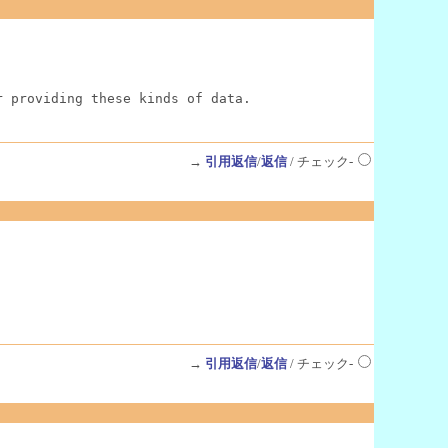
r providing these kinds of data.
→
引用返信
/
返信
/ チェック-
→
引用返信
/
返信
/ チェック-