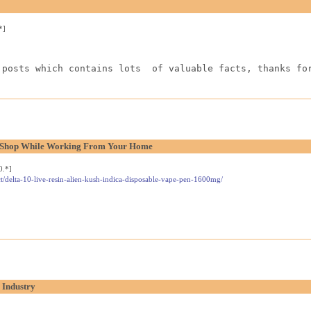
*]
 posts which contains lots  of valuable facts, thanks fo
l Shop While Working From Your Home
0.*]
t/delta-10-live-resin-alien-kush-indica-disposable-vape-pen-1600mg/
 Industry