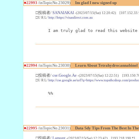
■22993
/inTopicNo.23029)
Im glad I now signed up
□投稿者/
SANAIAKAI
-(2023/07/15(Sat) 12:20:42) [107.152.33.
□U R L/
http://https://visasdirect.com.au
I am truly glad to read this website
■22994
/inTopicNo.23030)
Learn About Tetrahydrocannabino
□投稿者/
cse.Google.Ae
-(2023/07/15(Sat) 12:22:51) [193.150.7
□U R L/
http://cse.google.ae/url?q=https://www.topsthcshop.com/produc
%%
■22995
/inTopicNo.23031)
Data Sdy Tips From The Best In The
□投稿者/
Lamont
-(2023/07/15(Sat) 12:23:42) [193.218.190.*]