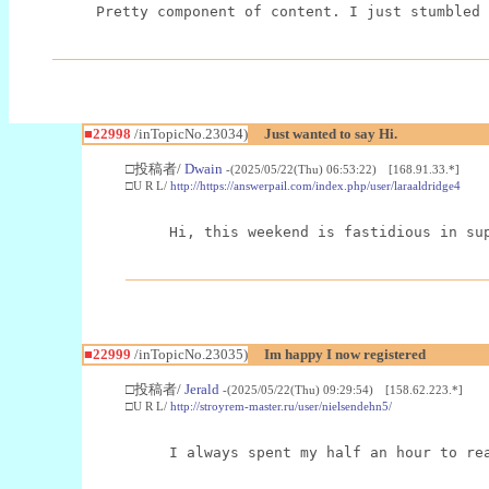
Pretty component of content. I just stumbled 
■22998
/inTopicNo.23034)
Just wanted to say Hi.
□投稿者/
Dwain
-(2025/05/22(Thu) 06:53:22) [168.91.33.*]
□U R L/
http://https://answerpail.com/index.php/user/laraaldridge4
Hi, this weekend is fastidious in su
■22999
/inTopicNo.23035)
Im happy I now registered
□投稿者/
Jerald
-(2025/05/22(Thu) 09:29:54) [158.62.223.*]
□U R L/
http://stroyrem-master.ru/user/nielsendehn5/
I always spent my half an hour to re