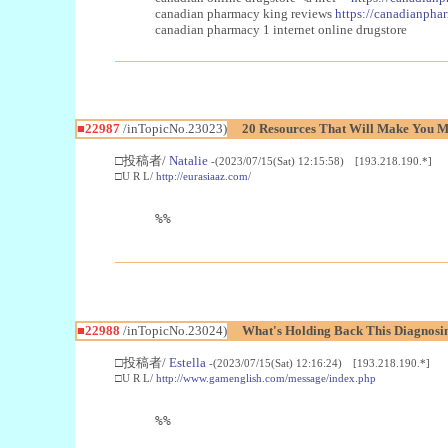
canadian pharmacy king reviews
https://canadianphar
canadian pharmacy 1 internet online drugstore
■22987
/inTopicNo.23023)
20 Resources That Will Make You Mo
□投稿者/
Natalie
-(2023/07/15(Sat) 12:15:58) [193.218.190.*]
□U R L/
http://eurasiaaz.com/
%%
■22988
/inTopicNo.23024)
What's Holding Back This Diagnosin
□投稿者/
Estella
-(2023/07/15(Sat) 12:16:24) [193.218.190.*]
□U R L/
http://www.gamenglish.com/message/index.php
%%