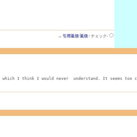
→
引用返信
/
返信
/ チェック-
 which I think I would never  understand. It seems too c