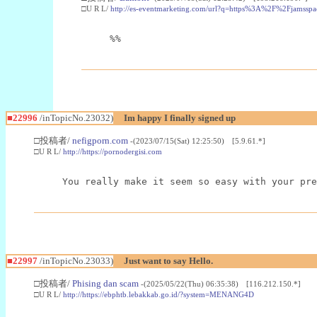
□U R L/
http://es-eventmarketing.com/url?q=https%3A%2F%2Fjamssp
%%
■22996
/inTopicNo.23032)
Im happy I finally signed up
□投稿者/
nefigporn.com
-(2023/07/15(Sat) 12:25:50) [5.9.61.*]
□U R L/
http://https://pornodergisi.com
You really make it seem so easy with your pre
■22997
/inTopicNo.23033)
Just want to say Hello.
□投稿者/
Phising dan scam
-(2025/05/22(Thu) 06:35:38) [116.212.150.*]
□U R L/
http://https://ebphtb.lebakkab.go.id/?system=MENANG4D