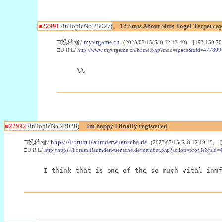
■22991
/inTopicNo.23027)
12 Stats About Situs Togel Terperc
□投稿者/
myvrgame.cn
-(2023/07/15(Sat) 12:17:40) [193.150.70
□U R L/
http://www.myvrgame.cn/home.php?mod=space&uid=477809
%%
■22992
/inTopicNo.23028)
Im happy I finally registered
□投稿者/
https://Forum.Raumderwuensche.de
-(2023/07/15(Sat) 12:19:15) 
□U R L/
http://https://Forum.Raumderwuensche.de/member.php?action=profile&uid=
I think that is one of the so much vital inmf