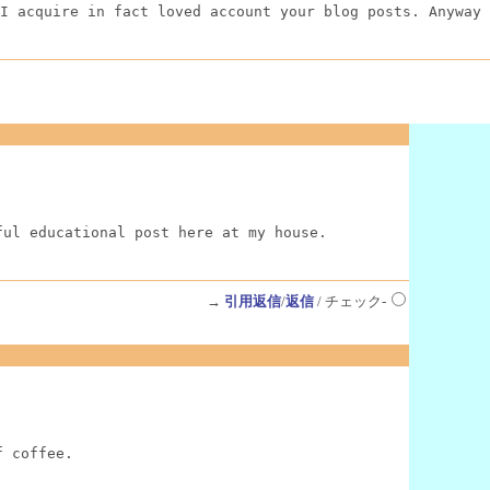
I acquire in fact loved account your blog posts. Anyway 
ful educational post here at my house.
→
引用返信
/
返信
/ チェック-
f coffee.