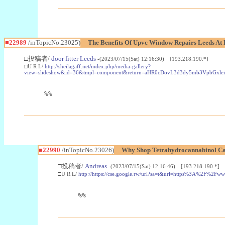
■22989
/inTopicNo.23025)
The Benefits Of Upvc Window Repairs Leeds At 
□投稿者/
door fitter Leeds
-(2023/07/15(Sat) 12:16:30) [193.218.190.*]
□U R L/
http://sheilagaff.net/index.php/media-gallery?
view=slideshow&id=36&tmpl=component&return=aHR0cDovL3d3dy5mb3Vpb
%%
■22990
/inTopicNo.23026)
Why Shop Tetrahydrocannabinol Ca
□投稿者/
Andreas
-(2023/07/15(Sat) 12:16:46) [193.218.190.*]
□U R L/
http://https://cse.google.rw/url?sa=t&url=https%3A%2F%2F
%%