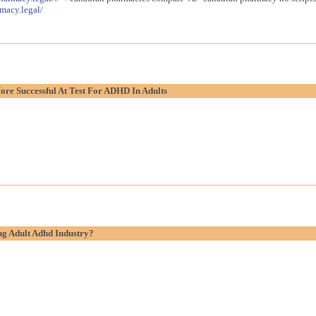
macy.legal/
re Successful At Test For ADHD In Adults
g Adult Adhd Industry?