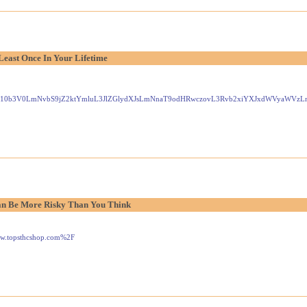
Least Once In Your Lifetime
Gxlei10b3V0LmNvbS9jZ2ktYmluL3JlZGlydXJsLmNnaT9odHRwczovL3Rvb2xiYXJxdWVyaW
n Be More Risky Than You Think
www.topsthcshop.com%2F