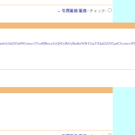
→
引用返信
/
返信
/ チェック-
VzLmdvb2dsZS5tdS91cmw/cT1odHRwcyUzQSUyRiUyRndheWJhY2suYXJjaGl2ZS1pdC5vcmc