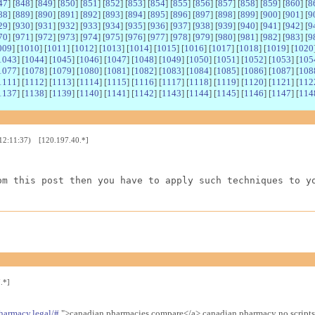
47
] [
848
] [
849
] [
850
] [
851
] [
852
] [
853
] [
854
] [
855
] [
856
] [
857
] [
858
] [
859
] [
860
] [
8
88
] [
889
] [
890
] [
891
] [
892
] [
893
] [
894
] [
895
] [
896
] [
897
] [
898
] [
899
] [
900
] [
901
] [
9
29
] [
930
] [
931
] [
932
] [
933
] [
934
] [
935
] [
936
] [
937
] [
938
] [
939
] [
940
] [
941
] [
942
] [
9
70
] [
971
] [
972
] [
973
] [
974
] [
975
] [
976
] [
977
] [
978
] [
979
] [
980
] [
981
] [
982
] [
983
] [
9
009
] [
1010
] [
1011
] [
1012
] [
1013
] [
1014
] [
1015
] [
1016
] [
1017
] [
1018
] [
1019
] [
1020
1043
] [
1044
] [
1045
] [
1046
] [
1047
] [
1048
] [
1049
] [
1050
] [
1051
] [
1052
] [
1053
] [
105
1077
] [
1078
] [
1079
] [
1080
] [
1081
] [
1082
] [
1083
] [
1084
] [
1085
] [
1086
] [
1087
] [
108
1111
] [
1112
] [
1113
] [
1114
] [
1115
] [
1116
] [
1117
] [
1118
] [
1119
] [
1120
] [
1121
] [
112
1137
] [
1138
] [
1139
] [
1140
] [
1141
] [
1142
] [
1143
] [
1144
] [
1145
] [
1146
] [
1147
] [
114
 12:11:37) [120.197.40.*]
om this post then you have to apply such techniques to y
.*]
harmacy.legal/#
">canadian pharmacies compare</a> canadian pharmacy no scripts