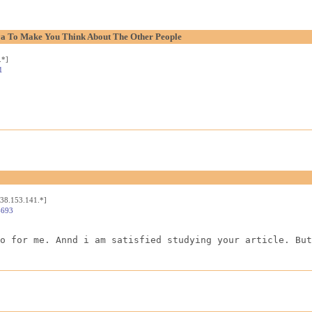
aya To Make You Think About The Other People
.*]
1
[38.153.141.*]
4693
o for me. Annd i am satisfied studying your article. But