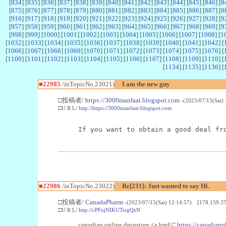
[
834
] [
835
] [
836
] [
837
] [
838
] [
839
] [
840
] [
841
] [
842
] [
843
] [
844
] [
845
] [
846
] [
8
[
875
] [
876
] [
877
] [
878
] [
879
] [
880
] [
881
] [
882
] [
883
] [
884
] [
885
] [
886
] [
887
] [
8
[
916
] [
917
] [
918
] [
919
] [
920
] [
921
] [
922
] [
923
] [
924
] [
925
] [
926
] [
927
] [
928
] [
9
[
957
] [
958
] [
959
] [
960
] [
961
] [
962
] [
963
] [
964
] [
965
] [
966
] [
967
] [
968
] [
969
] [
9
[
998
] [
999
] [
1000
] [
1001
] [
1002
] [
1003
] [
1004
] [
1005
] [
1006
] [
1007
] [
1008
] [
1
[
1032
] [
1033
] [
1034
] [
1035
] [
1036
] [
1037
] [
1038
] [
1039
] [
1040
] [
1041
] [
1042
] [
[
1066
] [
1067
] [
1068
] [
1069
] [
1070
] [
1071
] [
1072
] [
1073
] [
1074
] [
1075
] [
1076
] [
[
1100
] [
1101
] [
1102
] [
1103
] [
1104
] [
1105
] [
1106
] [
1107
] [
1108
] [
1109
] [
1110
] [
[
1134
] [
1135
] [
1136
] [
■22985
/inTopicNo.23021)
I am the new guy
□投稿者/
https://3000manfaat.blogspot.com
-(2023/07/15(Sat)
□U R L/
http://https://3000manfaat.blogspot.com
If you want to obtain a good deal fr
■22986
/inTopicNo.23022)
Re[231]: Just wanted to say Hi.
□投稿者/
CanadaPharm
-(2023/07/15(Sat) 12:14:57) [178.159.37
□U R L/
http://cPFnjNIKUTwgQzN
canadian online drugstore <a href="
https://canadianp