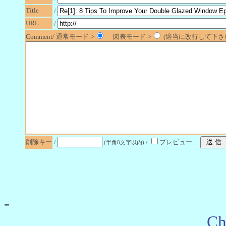
Title
/
URL
/
Comment/ 通常モード->
図表モード->
(適当に改行して下さい
削除キー
/
/
プレビュー
(半角8文字以内)
-
Ch