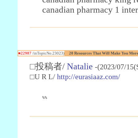
canadian pharmacy 1 inter
■22987
/inTopicNo.23023)
20 Resources That Will Make You More 
□投稿者/
Natalie
-(2023/07/15(
□U R L/
http://eurasiaaz.com/
%%