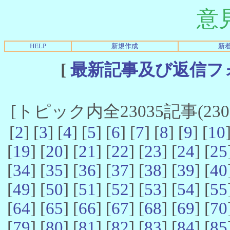
意
HELP
新規作成
新
[
最新記事及び返信フ
[トピック内全23035記事(23021
[
2
] [
3
] [
4
] [
5
] [
6
] [
7
] [
8
] [
9
] [
10
[
19
] [
20
] [
21
] [
22
] [
23
] [
24
] [
25
[
34
] [
35
] [
36
] [
37
] [
38
] [
39
] [
40
[
49
] [
50
] [
51
] [
52
] [
53
] [
54
] [
55
[
64
] [
65
] [
66
] [
67
] [
68
] [
69
] [
70
[
79
] [
80
] [
81
] [
82
] [
83
] [
84
] [
85