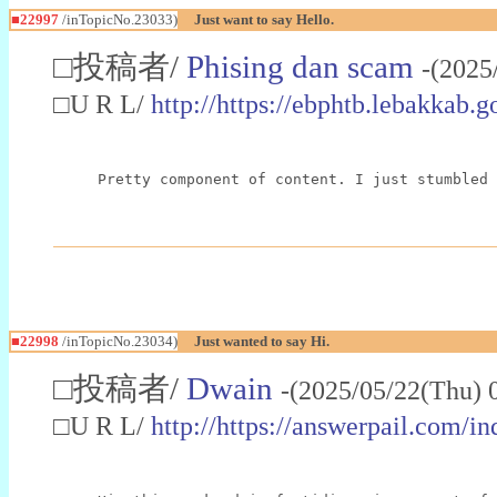
■22997
/inTopicNo.23033)
Just want to say Hello.
□投稿者/
Phising dan scam
-(2025
□U R L/
http://https://ebphtb.lebakk
Pretty component of content. I just stumbled 
■22998
/inTopicNo.23034)
Just wanted to say Hi.
□投稿者/
Dwain
-(2025/05/22(Thu) 
□U R L/
http://https://answerpail.com/i