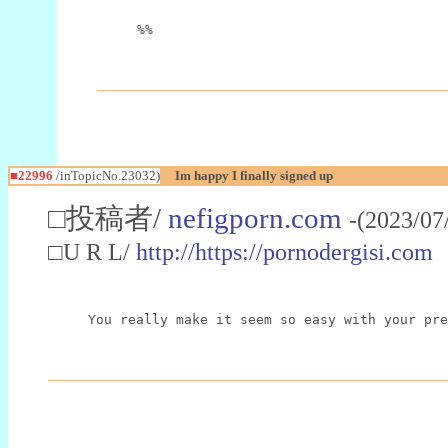
%%
■22996
/inTopicNo.23032)
Im happy I finally signed up
□投稿者/
nefigporn.com
-(2023/07
□U R L/
http://https://pornodergisi.com
You really make it seem so easy with your pre