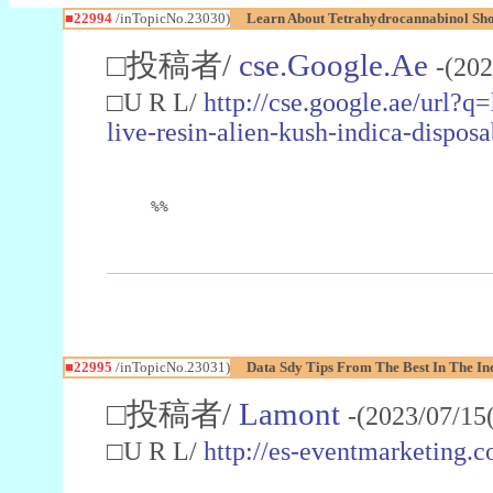
■22994
/inTopicNo.23030)
Learn About Tetrahydrocannabinol S
□投稿者/
cse.Google.Ae
-(202
□U R L/
http://cse.google.ae/url?q
live-resin-alien-kush-indica-dispo
%%
■22995
/inTopicNo.23031)
Data Sdy Tips From The Best In The In
□投稿者/
Lamont
-(2023/07/15
□U R L/
http://es-eventmarketin