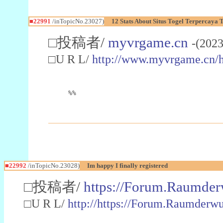
■22991
/inTopicNo.23027)
12 Stats About Situs Togel Terpercaya
□投稿者/
myvrgame.cn
-(2023
□U R L/
http://www.myvrgame.cn
%%
■22992
/inTopicNo.23028)
Im happy I finally registered
□投稿者/
https://Forum.Raumder
□U R L/
http://https://Forum.Raumder