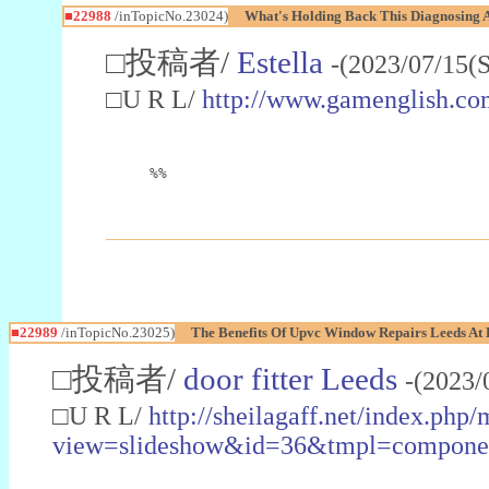
■22988
/inTopicNo.23024)
What's Holding Back This Diagnosing A
□投稿者/
Estella
-(2023/07/15(
□U R L/
http://www.gamenglish.co
%%
■22989
/inTopicNo.23025)
The Benefits Of Upvc Window Repairs Leeds At 
□投稿者/
door fitter Leeds
-(2023/
□U R L/
http://sheilagaff.net/index.php/
view=slideshow&id=36&tmpl=comp