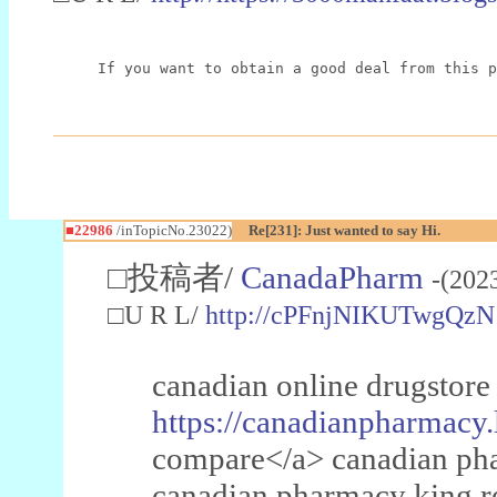
If you want to obtain a good deal from this p
■22986
/inTopicNo.23022)
Re[231]: Just wanted to say Hi.
□投稿者/
CanadaPharm
-(202
□U R L/
http://cPFnjNIKUTwgQzN
canadian online drugstore
https://canadianpharmacy.
compare</a> canadian pha
canadian pharmacy king 