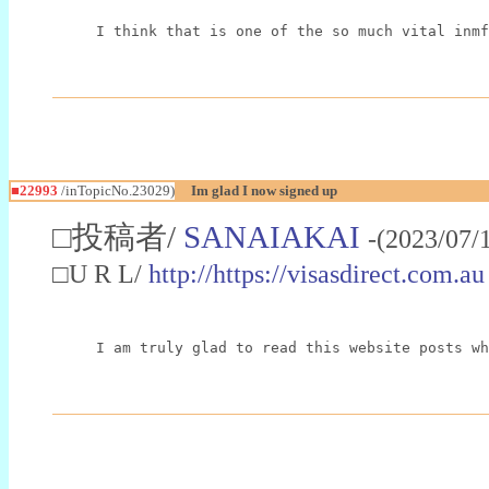
I think that is one of the so much vital inmf
■22993
/inTopicNo.23029)
Im glad I now signed up
□投稿者/
SANAIAKAI
-(2023/07/
□U R L/
http://https://visasdirect.com.au
I am truly glad to read this website posts wh