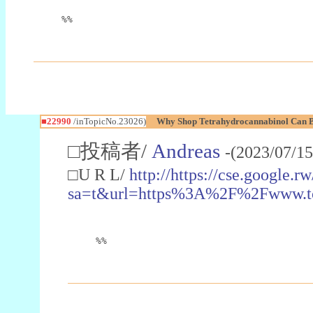
%%
■22990
/inTopicNo.23026)
Why Shop Tetrahydrocannabinol Can B
□投稿者/
Andreas
-(2023/07/15
□U R L/
http://https://cse.google.rw
sa=t&url=https%3A%2F%2Fwww.t
%%