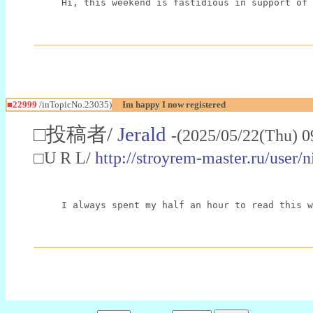
Hi, this weekend is fastidious in support of 
■22999
/inTopicNo.23035)
Im happy I now registered
□投稿者/
Jerald
-(2025/05/22(Thu) 0
□U R L/
http://stroyrem-master.ru/user/
I always spent my half an hour to read this w