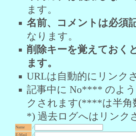
ます。
名前、コメントは必須
なります。
削除キーを覚えておく
ます。
URLは自動的にリンク
記事中に No**** 
クされます(****は半角
*) 過去ログへはリンク
Name
/
E-Mail
/