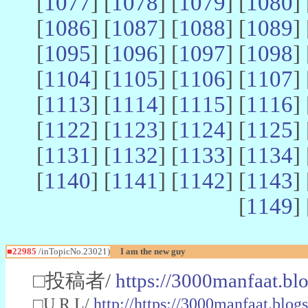
[
1077
] [
1078
] [
1079
] [
1080
] 
[
1086
] [
1087
] [
1088
] [
1089
] 
[
1095
] [
1096
] [
1097
] [
1098
] 
[
1104
] [
1105
] [
1106
] [
1107
] 
[
1113
] [
1114
] [
1115
] [
1116
] 
[
1122
] [
1123
] [
1124
] [
1125
] 
[
1131
] [
1132
] [
1133
] [
1134
] 
[
1140
] [
1141
] [
1142
] [
1143
] 
[
1149
] 
■22985
/inTopicNo.23021)
I am the new guy
□投稿者/
https://3000manfaat.bl
□U R L/
http://https://3000manfaat.blog