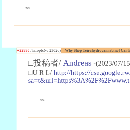
%%
■22990
/inTopicNo.23026)
Why Shop Tetrahydrocannabinol Can B
□投稿者/
Andreas
-(2023/07/15
□U R L/
http://https://cse.google.rw
sa=t&url=https%3A%2F%2Fwww.t
%%