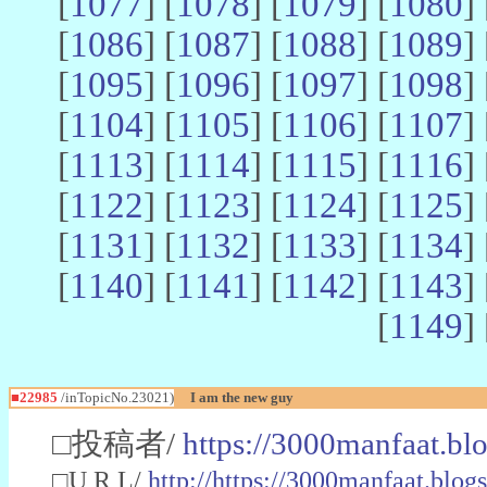
[
1077
] [
1078
] [
1079
] [
1080
] 
[
1086
] [
1087
] [
1088
] [
1089
] 
[
1095
] [
1096
] [
1097
] [
1098
] 
[
1104
] [
1105
] [
1106
] [
1107
] 
[
1113
] [
1114
] [
1115
] [
1116
] 
[
1122
] [
1123
] [
1124
] [
1125
] 
[
1131
] [
1132
] [
1133
] [
1134
] 
[
1140
] [
1141
] [
1142
] [
1143
] 
[
1149
] 
■22985
/inTopicNo.23021)
I am the new guy
□投稿者/
https://3000manfaat.bl
□U R L/
http://https://3000manfaat.blog