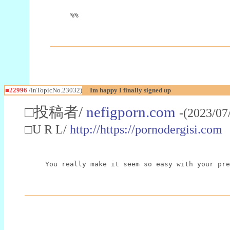
%%
■22996
/inTopicNo.23032)
Im happy I finally signed up
□投稿者/
nefigporn.com
-(2023/07
□U R L/
http://https://pornodergisi.com
You really make it seem so easy with your pre