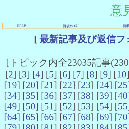
意
HELP
新規作成
新
[
最新記事及び返信フ
[トピック内全23035記事(23021
[
2
] [
3
] [
4
] [
5
] [
6
] [
7
] [
8
] [
9
] [
10
[
19
] [
20
] [
21
] [
22
] [
23
] [
24
] [
25
[
34
] [
35
] [
36
] [
37
] [
38
] [
39
] [
40
[
49
] [
50
] [
51
] [
52
] [
53
] [
54
] [
55
[
64
] [
65
] [
66
] [
67
] [
68
] [
69
] [
70
[
79
] [
80
] [
81
] [
82
] [
83
] [
84
] [
85