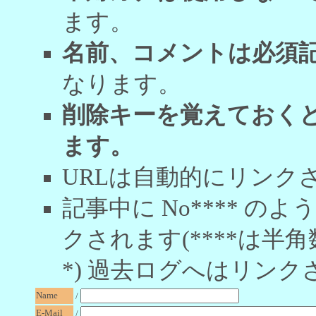
ます。
名前、コメントは必須
なります。
削除キーを覚えておく
ます。
URLは自動的にリンク
記事中に No**** 
クされます(****は半角
*) 過去ログへはリンク
Name
/
E-Mail
/