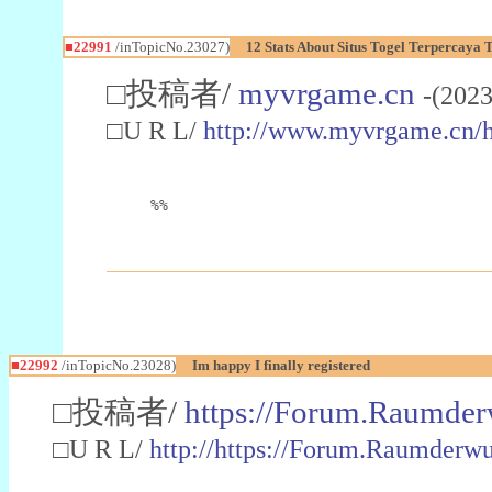
■22991
/inTopicNo.23027)
12 Stats About Situs Togel Terpercaya
□投稿者/
myvrgame.cn
-(2023
□U R L/
http://www.myvrgame.cn
%%
■22992
/inTopicNo.23028)
Im happy I finally registered
□投稿者/
https://Forum.Raumder
□U R L/
http://https://Forum.Raumder