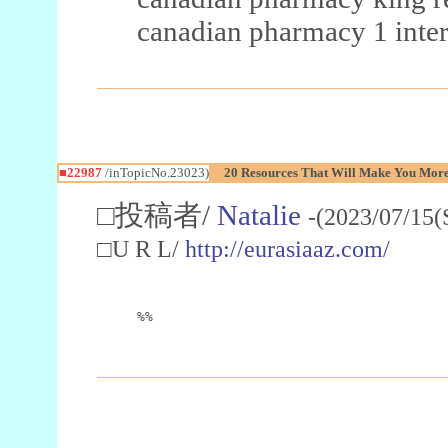
canadian pharmacy 1 inter
■22987
/inTopicNo.23023)
20 Resources That Will Make You More 
□投稿者/
Natalie
-(2023/07/15(
□U R L/
http://eurasiaaz.com/
%%