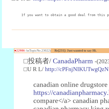
If you want to obtain a good deal from this p
■22986
/inTopicNo.23022)
Re[231]: Just wanted to say Hi.
□投稿者/
CanadaPharm
-(202
□U R L/
http://cPFnjNIKUTwgQzN
canadian online drugstore
https://canadianpharmacy.
compare</a> canadian pha
canadian pharmacy king 