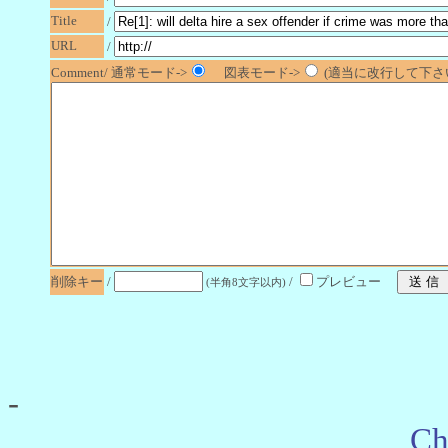
Title
/
URL
/
Comment/ 通常モード->
図表モード->
(適当に改行して下さい
削除キー
/
/
プレビュー
(半角8文字以内)
-
Ch