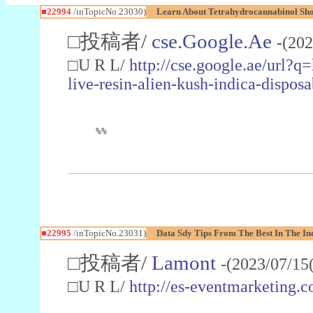
■22994
/inTopicNo.23030)
Learn About Tetrahydrocannabinol S
□投稿者/
cse.Google.Ae
-(202
□U R L/
http://cse.google.ae/url?q
live-resin-alien-kush-indica-dispo
%%
■22995
/inTopicNo.23031)
Data Sdy Tips From The Best In The In
□投稿者/
Lamont
-(2023/07/15
□U R L/
http://es-eventmarketin