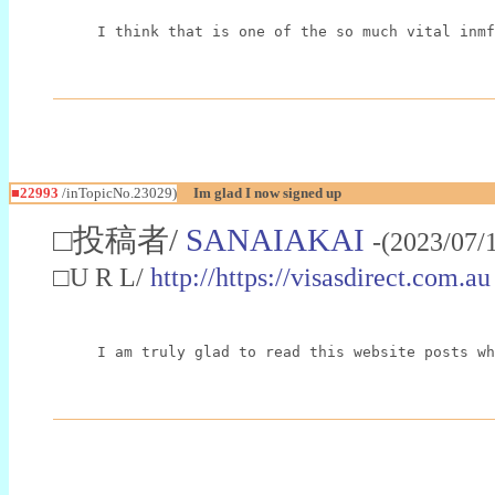
I think that is one of the so much vital inmf
■22993
/inTopicNo.23029)
Im glad I now signed up
□投稿者/
SANAIAKAI
-(2023/07/
□U R L/
http://https://visasdirect.com.au
I am truly glad to read this website posts wh