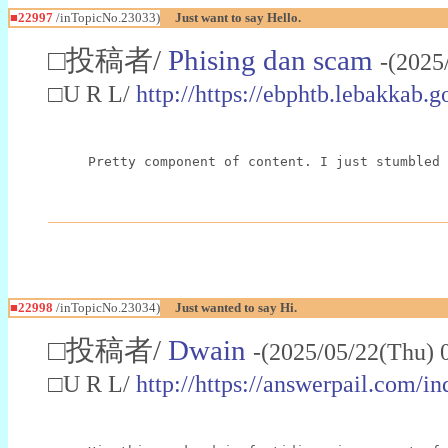
■22997
/inTopicNo.23033)
Just want to say Hello.
□投稿者/
Phising dan scam
-(2025
□U R L/
http://https://ebphtb.lebakk
Pretty component of content. I just stumbled 
■22998
/inTopicNo.23034)
Just wanted to say Hi.
□投稿者/
Dwain
-(2025/05/22(Thu) 
□U R L/
http://https://answerpail.com/i