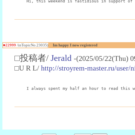
Hi, this weekend is fastidious in support of 
■22999
/inTopicNo.23035)
Im happy I now registered
□投稿者/
Jerald
-(2025/05/22(Thu) 0
□U R L/
http://stroyrem-master.ru/user/
I always spent my half an hour to read this w