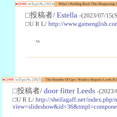
■22988
/inTopicNo.23024)
What's Holding Back This Diagnosing A
□投稿者/
Estella
-(2023/07/15(
□U R L/
http://www.gamenglish.co
%%
■22989
/inTopicNo.23025)
The Benefits Of Upvc Window Repairs Leeds At 
□投稿者/
door fitter Leeds
-(2023/
□U R L/
http://sheilagaff.net/index.php/
view=slideshow&id=36&tmpl=comp