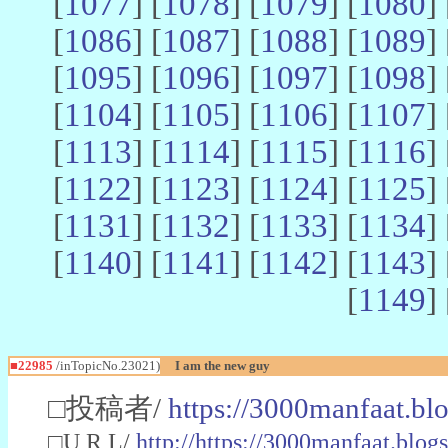
[
1077
] [
1078
] [
1079
] [
1080
] 
[
1086
] [
1087
] [
1088
] [
1089
] 
[
1095
] [
1096
] [
1097
] [
1098
] 
[
1104
] [
1105
] [
1106
] [
1107
] 
[
1113
] [
1114
] [
1115
] [
1116
] 
[
1122
] [
1123
] [
1124
] [
1125
] 
[
1131
] [
1132
] [
1133
] [
1134
] 
[
1140
] [
1141
] [
1142
] [
1143
] 
[
1149
] 
■22985
/inTopicNo.23021)
I am the new guy
□投稿者/
https://3000manfaat.bl
□U R L/
http://https://3000manfaat.blog