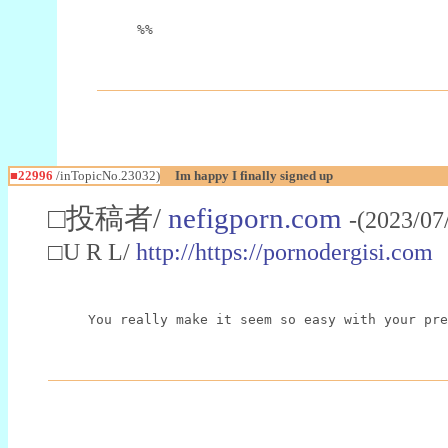
%%
■22996
/inTopicNo.23032)
Im happy I finally signed up
□投稿者/
nefigporn.com
-(2023/07
□U R L/
http://https://pornodergisi.com
You really make it seem so easy with your pre