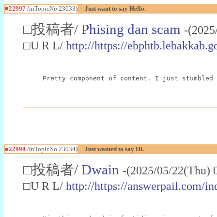
■22997
/inTopicNo.23033)
Just want to say Hello.
□投稿者/
Phising dan scam
-(2025
□U R L/
http://https://ebphtb.lebakk
Pretty component of content. I just stumbled 
■22998
/inTopicNo.23034)
Just wanted to say Hi.
□投稿者/
Dwain
-(2025/05/22(Thu) 
□U R L/
http://https://answerpail.com/i