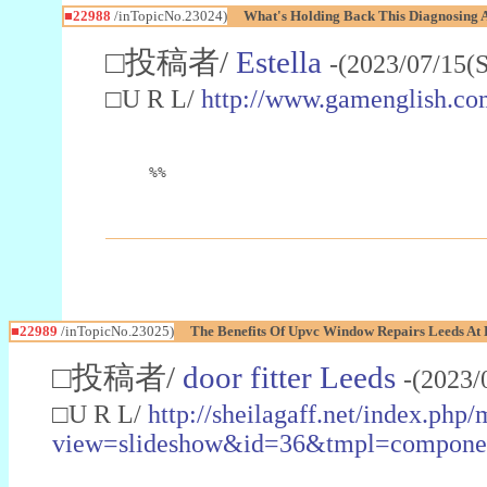
■22988
/inTopicNo.23024)
What's Holding Back This Diagnosing A
□投稿者/
Estella
-(2023/07/15(
□U R L/
http://www.gamenglish.co
%%
■22989
/inTopicNo.23025)
The Benefits Of Upvc Window Repairs Leeds At 
□投稿者/
door fitter Leeds
-(2023/
□U R L/
http://sheilagaff.net/index.php/
view=slideshow&id=36&tmpl=comp