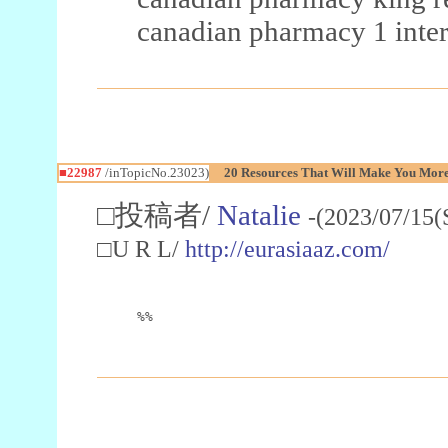
canadian pharmacy 1 inter
■22987
/inTopicNo.23023)
20 Resources That Will Make You More 
□投稿者/
Natalie
-(2023/07/15(
□U R L/
http://eurasiaaz.com/
%%