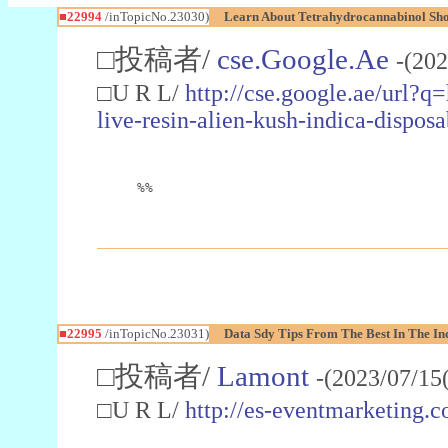
■22994
/inTopicNo.23030)
Learn About Tetrahydrocannabinol S
□投稿者/
cse.Google.Ae
-(202
□U R L/
http://cse.google.ae/url?q
live-resin-alien-kush-indica-dispo
%%
■22995
/inTopicNo.23031)
Data Sdy Tips From The Best In The In
□投稿者/
Lamont
-(2023/07/15
□U R L/
http://es-eventmarketin