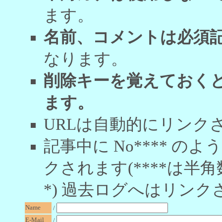
ます。
名前、コメントは必須
なります。
削除キーを覚えておく
ます。
URLは自動的にリンク
記事中に No**** 
クされます(****は半角
*) 過去ログへはリンク
Name
/
E-Mail
/