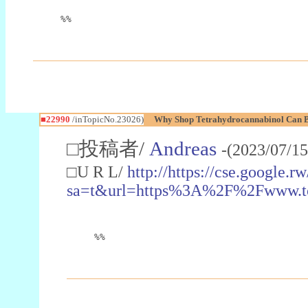
%%
■22990
/inTopicNo.23026)
Why Shop Tetrahydrocannabinol Can B
□投稿者/
Andreas
-(2023/07/15
□U R L/
http://https://cse.google.rw
sa=t&url=https%3A%2F%2Fwww.t
%%