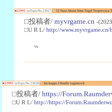
■22991
/inTopicNo.23027)
12 Stats About Situs Togel Terpercaya
□投稿者/
myvrgame.cn
-(2023
□U R L/
http://www.myvrgame.cn
%%
■22992
/inTopicNo.23028)
Im happy I finally registered
□投稿者/
https://Forum.Raumder
□U R L/
http://https://Forum.Raumder