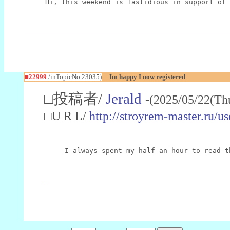
Hi, this weekend is fastidious in support of 
■22999
/inTopicNo.23035)
Im happy I now registered
□投稿者/
Jerald
-(2025/05/22(Th
□U R L/
http://stroyrem-master.ru/u
I always spent my half an hour to read t