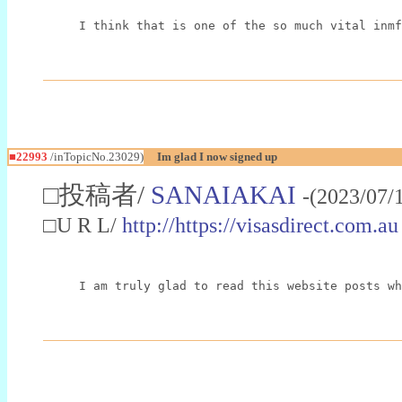
I think that is one of the so much vital inmf
■22993
/inTopicNo.23029)
Im glad I now signed up
□投稿者/
SANAIAKAI
-(2023/07/
□U R L/
http://https://visasdirect.com.au
I am truly glad to read this website posts wh