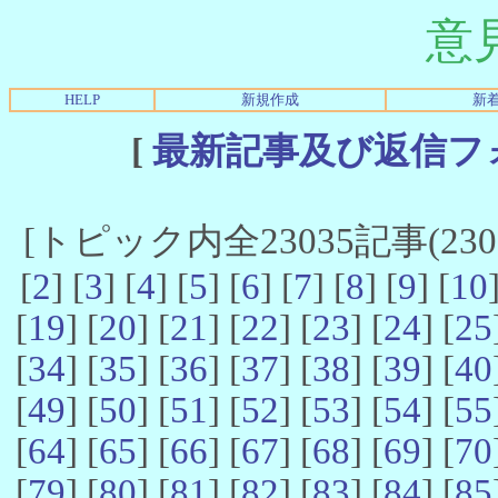
意
HELP
新規作成
新
[
最新記事及び返信フ
[トピック内全23035記事(23021
[
2
] [
3
] [
4
] [
5
] [
6
] [
7
] [
8
] [
9
] [
10
[
19
] [
20
] [
21
] [
22
] [
23
] [
24
] [
25
[
34
] [
35
] [
36
] [
37
] [
38
] [
39
] [
40
[
49
] [
50
] [
51
] [
52
] [
53
] [
54
] [
55
[
64
] [
65
] [
66
] [
67
] [
68
] [
69
] [
70
[
79
] [
80
] [
81
] [
82
] [
83
] [
84
] [
85