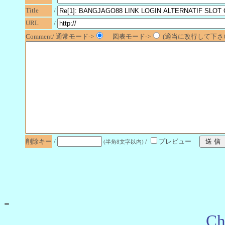
Title
/
URL
/
Comment/ 通常モード->
図表モード->
(適当に改行して下さい
削除キー
/
/
プレビュー
(半角8文字以内)
-
Ch