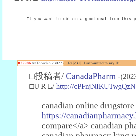
If you want to obtain a good deal from this p
■22986
/inTopicNo.23022)
Re[231]: Just wanted to say Hi.
□投稿者/
CanadaPharm
-(202
□U R L/
http://cPFnjNIKUTwgQzN
canadian online drugstore
https://canadianpharmacy.
compare</a> canadian pha
canadian pharmacy king 