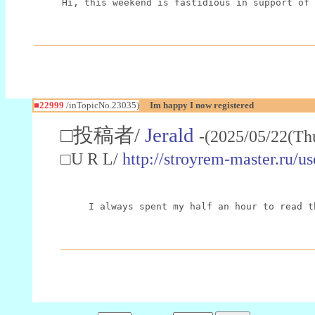
Hi, this weekend is fastidious in support of 
■22999
/inTopicNo.23035)
Im happy I now registered
□投稿者/
Jerald
-(2025/05/22(Th
□U R L/
http://stroyrem-master.ru/u
I always spent my half an hour to read t