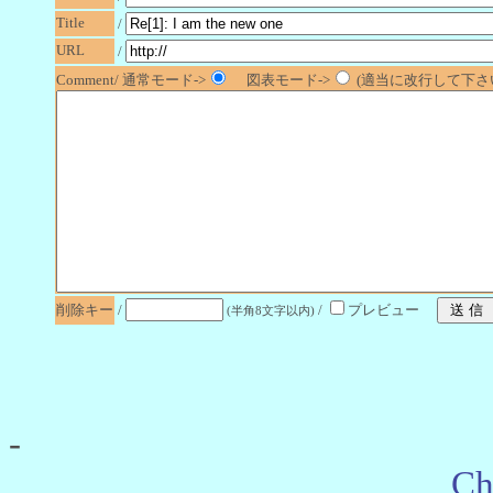
Title
/
URL
/
Comment/ 通常モード->
図表モード->
(適当に改行して下さい
削除キー
/
/
プレビュー
(半角8文字以内)
-
Ch