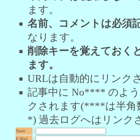
ます。
名前、コメントは必須
なります。
削除キーを覚えておく
ます。
URLは自動的にリンク
記事中に No**** 
クされます(****は半角
*) 過去ログへはリンク
Name
/
E-Mail
/