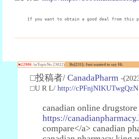
If you want to obtain a good deal from this p
■22986
/inTopicNo.23022)
Re[231]: Just wanted to say Hi.
□投稿者/
CanadaPharm
-(202
□U R L/
http://cPFnjNIKUTwgQzN
canadian online drugstore
https://canadianpharmacy.
compare</a> canadian pha
canadian pharmacy king 