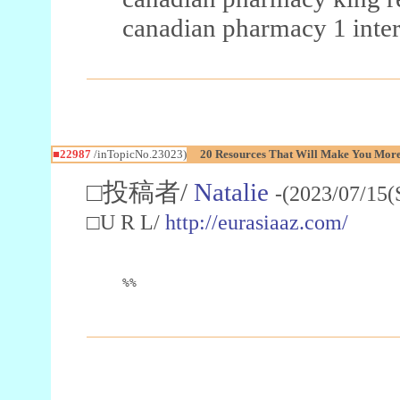
canadian pharmacy 1 inter
■22987
/inTopicNo.23023)
20 Resources That Will Make You More 
□投稿者/
Natalie
-(2023/07/15(
□U R L/
http://eurasiaaz.com/
%%