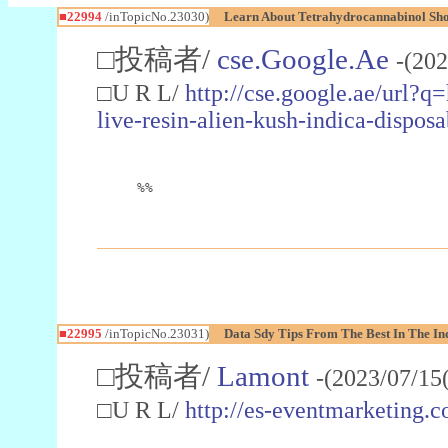
■22994
/inTopicNo.23030)
Learn About Tetrahydrocannabinol S
□投稿者/
cse.Google.Ae
-(202
□U R L/
http://cse.google.ae/url?q
live-resin-alien-kush-indica-dispo
%%
■22995
/inTopicNo.23031)
Data Sdy Tips From The Best In The In
□投稿者/
Lamont
-(2023/07/15
□U R L/
http://es-eventmarketin