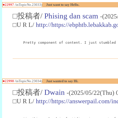
■22997
/inTopicNo.23033)
Just want to say Hello.
□投稿者/
Phising dan scam
-(2025
□U R L/
http://https://ebphtb.lebakk
Pretty component of content. I just stumbled 
■22998
/inTopicNo.23034)
Just wanted to say Hi.
□投稿者/
Dwain
-(2025/05/22(Thu) 
□U R L/
http://https://answerpail.com/i