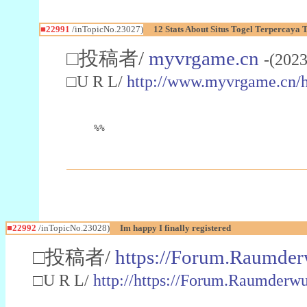
■22991
/inTopicNo.23027)
12 Stats About Situs Togel Terpercaya
□投稿者/
myvrgame.cn
-(2023
□U R L/
http://www.myvrgame.cn
%%
■22992
/inTopicNo.23028)
Im happy I finally registered
□投稿者/
https://Forum.Raumder
□U R L/
http://https://Forum.Raumder