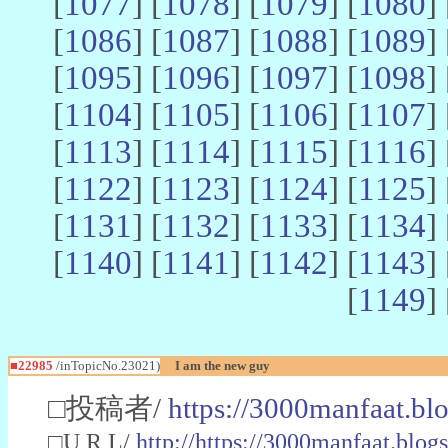
[
1077
] [
1078
] [
1079
] [
1080
] 
[
1086
] [
1087
] [
1088
] [
1089
] 
[
1095
] [
1096
] [
1097
] [
1098
] 
[
1104
] [
1105
] [
1106
] [
1107
] 
[
1113
] [
1114
] [
1115
] [
1116
] 
[
1122
] [
1123
] [
1124
] [
1125
] 
[
1131
] [
1132
] [
1133
] [
1134
] 
[
1140
] [
1141
] [
1142
] [
1143
] 
[
1149
] 
■22985
/inTopicNo.23021)
I am the new guy
□投稿者/
https://3000manfaat.bl
□U R L/
http://https://3000manfaat.blog