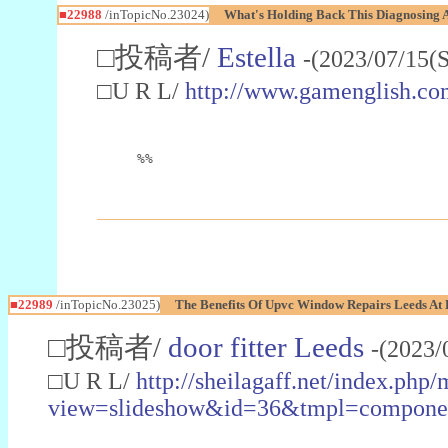
■22988
/inTopicNo.23024)
What's Holding Back This Diagnosing A
□投稿者/
Estella
-(2023/07/15(
□U R L/
http://www.gamenglish.co
%%
■22989
/inTopicNo.23025)
The Benefits Of Upvc Window Repairs Leeds At 
□投稿者/
door fitter Leeds
-(2023/
□U R L/
http://sheilagaff.net/index.php/
view=slideshow&id=36&tmpl=comp