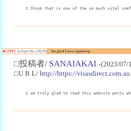
I think that is one of the so much vital inmf
■22993
/inTopicNo.23029)
Im glad I now signed up
□投稿者/
SANAIAKAI
-(2023/07/
□U R L/
http://https://visasdirect.com.au
I am truly glad to read this website posts wh