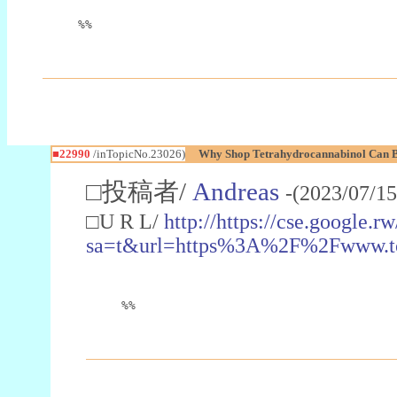
%%
■22990
/inTopicNo.23026)
Why Shop Tetrahydrocannabinol Can B
□投稿者/
Andreas
-(2023/07/15
□U R L/
http://https://cse.google.rw
sa=t&url=https%3A%2F%2Fwww.t
%%