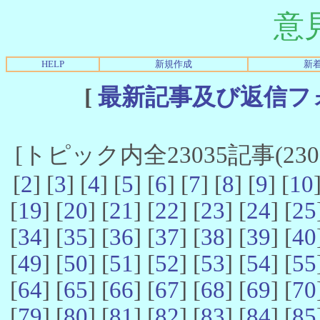
意
HELP
新規作成
新
[
最新記事及び返信フ
[トピック内全23035記事(23021
[
2
] [
3
] [
4
] [
5
] [
6
] [
7
] [
8
] [
9
] [
10
[
19
] [
20
] [
21
] [
22
] [
23
] [
24
] [
25
[
34
] [
35
] [
36
] [
37
] [
38
] [
39
] [
40
[
49
] [
50
] [
51
] [
52
] [
53
] [
54
] [
55
[
64
] [
65
] [
66
] [
67
] [
68
] [
69
] [
70
[
79
] [
80
] [
81
] [
82
] [
83
] [
84
] [
85