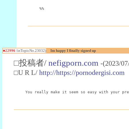
%%
■22996
/inTopicNo.23032)
Im happy I finally signed up
□投稿者/
nefigporn.com
-(2023/07
□U R L/
http://https://pornodergisi.com
You really make it seem so easy with your pre