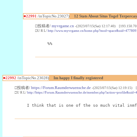
■22991
/inTopicNo.23027)
12 Stats About Situs Togel Terperc
□投稿者/
myvrgame.cn
-(2023/07/15(Sat) 12:17:40) [193.150.70
□U R L/
http://www.myvrgame.cn/home.php?mod=space&uid=477809
%%
■22992
/inTopicNo.23028)
Im happy I finally registered
□投稿者/
https://Forum.Raumderwuensche.de
-(2023/07/15(Sat) 12:19:15) 
□U R L/
http://https://Forum.Raumderwuensche.de/member.php?action=profile&uid=
I think that is one of the so much vital inmf