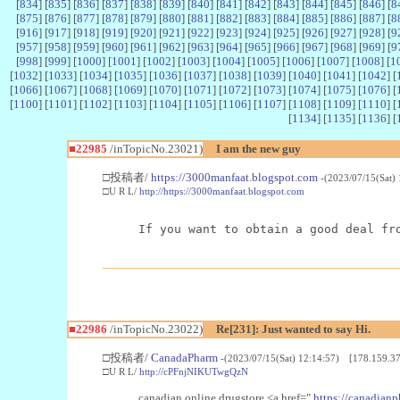
[
834
] [
835
] [
836
] [
837
] [
838
] [
839
] [
840
] [
841
] [
842
] [
843
] [
844
] [
845
] [
846
] [
8
[
875
] [
876
] [
877
] [
878
] [
879
] [
880
] [
881
] [
882
] [
883
] [
884
] [
885
] [
886
] [
887
] [
8
[
916
] [
917
] [
918
] [
919
] [
920
] [
921
] [
922
] [
923
] [
924
] [
925
] [
926
] [
927
] [
928
] [
9
[
957
] [
958
] [
959
] [
960
] [
961
] [
962
] [
963
] [
964
] [
965
] [
966
] [
967
] [
968
] [
969
] [
9
[
998
] [
999
] [
1000
] [
1001
] [
1002
] [
1003
] [
1004
] [
1005
] [
1006
] [
1007
] [
1008
] [
1
[
1032
] [
1033
] [
1034
] [
1035
] [
1036
] [
1037
] [
1038
] [
1039
] [
1040
] [
1041
] [
1042
] [
[
1066
] [
1067
] [
1068
] [
1069
] [
1070
] [
1071
] [
1072
] [
1073
] [
1074
] [
1075
] [
1076
] [
[
1100
] [
1101
] [
1102
] [
1103
] [
1104
] [
1105
] [
1106
] [
1107
] [
1108
] [
1109
] [
1110
] [
[
1134
] [
1135
] [
1136
] [
■22985
/inTopicNo.23021)
I am the new guy
□投稿者/
https://3000manfaat.blogspot.com
-(2023/07/15(Sat)
□U R L/
http://https://3000manfaat.blogspot.com
If you want to obtain a good deal fr
■22986
/inTopicNo.23022)
Re[231]: Just wanted to say Hi.
□投稿者/
CanadaPharm
-(2023/07/15(Sat) 12:14:57) [178.159.37
□U R L/
http://cPFnjNIKUTwgQzN
canadian online drugstore <a href="
https://canadianp