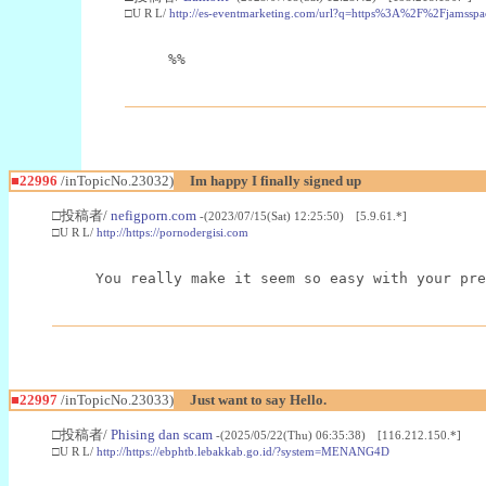
□U R L/
http://es-eventmarketing.com/url?q=https%3A%2F%2Fjamssp
%%
■22996
/inTopicNo.23032)
Im happy I finally signed up
□投稿者/
nefigporn.com
-(2023/07/15(Sat) 12:25:50) [5.9.61.*]
□U R L/
http://https://pornodergisi.com
You really make it seem so easy with your pre
■22997
/inTopicNo.23033)
Just want to say Hello.
□投稿者/
Phising dan scam
-(2025/05/22(Thu) 06:35:38) [116.212.150.*]
□U R L/
http://https://ebphtb.lebakkab.go.id/?system=MENANG4D