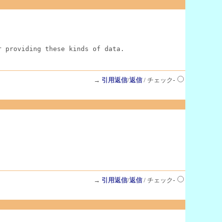
r providing these kinds of data.
→
引用返信
/
返信
/ チェック-
→
引用返信
/
返信
/ チェック-