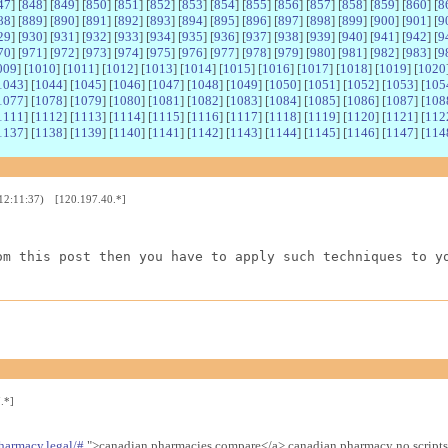
47
] [
848
] [
849
] [
850
] [
851
] [
852
] [
853
] [
854
] [
855
] [
856
] [
857
] [
858
] [
859
] [
860
] [
8
88
] [
889
] [
890
] [
891
] [
892
] [
893
] [
894
] [
895
] [
896
] [
897
] [
898
] [
899
] [
900
] [
901
] [
9
29
] [
930
] [
931
] [
932
] [
933
] [
934
] [
935
] [
936
] [
937
] [
938
] [
939
] [
940
] [
941
] [
942
] [
9
70
] [
971
] [
972
] [
973
] [
974
] [
975
] [
976
] [
977
] [
978
] [
979
] [
980
] [
981
] [
982
] [
983
] [
9
009
] [
1010
] [
1011
] [
1012
] [
1013
] [
1014
] [
1015
] [
1016
] [
1017
] [
1018
] [
1019
] [
1020
1043
] [
1044
] [
1045
] [
1046
] [
1047
] [
1048
] [
1049
] [
1050
] [
1051
] [
1052
] [
1053
] [
105
1077
] [
1078
] [
1079
] [
1080
] [
1081
] [
1082
] [
1083
] [
1084
] [
1085
] [
1086
] [
1087
] [
108
1111
] [
1112
] [
1113
] [
1114
] [
1115
] [
1116
] [
1117
] [
1118
] [
1119
] [
1120
] [
1121
] [
112
1137
] [
1138
] [
1139
] [
1140
] [
1141
] [
1142
] [
1143
] [
1144
] [
1145
] [
1146
] [
1147
] [
114
 12:11:37) [120.197.40.*]
om this post then you have to apply such techniques to y
.*]
harmacy.legal/#
">canadian pharmacies compare</a> canadian pharmacy no scripts