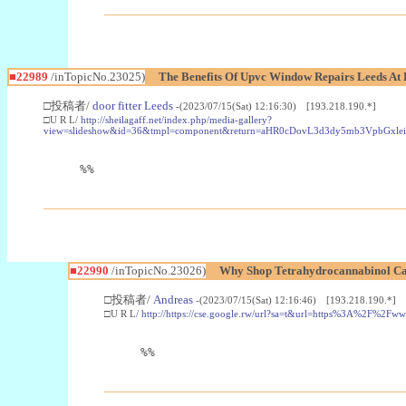
■22989
/inTopicNo.23025)
The Benefits Of Upvc Window Repairs Leeds At 
□投稿者/
door fitter Leeds
-(2023/07/15(Sat) 12:16:30) [193.218.190.*]
□U R L/
http://sheilagaff.net/index.php/media-gallery?
view=slideshow&id=36&tmpl=component&return=aHR0cDovL3d3dy5mb3Vpb
%%
■22990
/inTopicNo.23026)
Why Shop Tetrahydrocannabinol Ca
□投稿者/
Andreas
-(2023/07/15(Sat) 12:16:46) [193.218.190.*]
□U R L/
http://https://cse.google.rw/url?sa=t&url=https%3A%2F%2F
%%