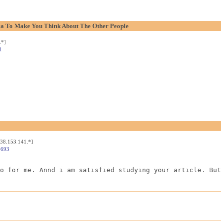
aya To Make You Think About The Other People
.*]
1
[38.153.141.*]
4693
o for me. Annd i am satisfied studying your article. But