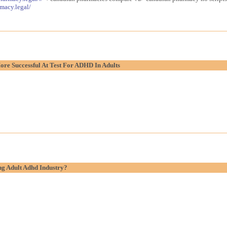
macy.legal/
re Successful At Test For ADHD In Adults
g Adult Adhd Industry?