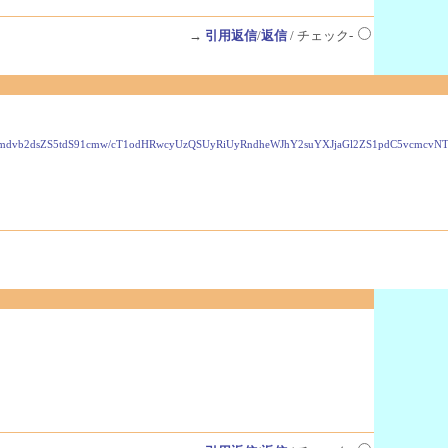
→
引用返信
/
返信
/ チェック-
VzLmdvb2dsZS5tdS91cmw/cT1odHRwcyUzQSUyRiUyRndheWJhY2suYXJjaGl2ZS1pdC5vcmc