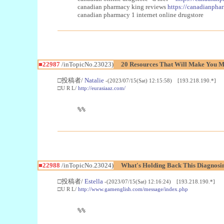
canadian pharmacy king reviews
https://canadianphar
canadian pharmacy 1 internet online drugstore
■22987
/inTopicNo.23023)
20 Resources That Will Make You Mo
□投稿者/
Natalie
-(2023/07/15(Sat) 12:15:58) [193.218.190.*]
□U R L/
http://eurasiaaz.com/
%%
■22988
/inTopicNo.23024)
What's Holding Back This Diagnosin
□投稿者/
Estella
-(2023/07/15(Sat) 12:16:24) [193.218.190.*]
□U R L/
http://www.gamenglish.com/message/index.php
%%