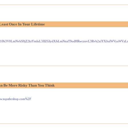
Least Once In Your Lifetime
Gxlei10b3V0LmNvbS9jZ2ktYmluL3JlZGlydXJsLmNnaT9odHRwczovL3Rvb2xiYXJxdWVyaW
n Be More Risky Than You Think
www.topsthcshop.com%2F