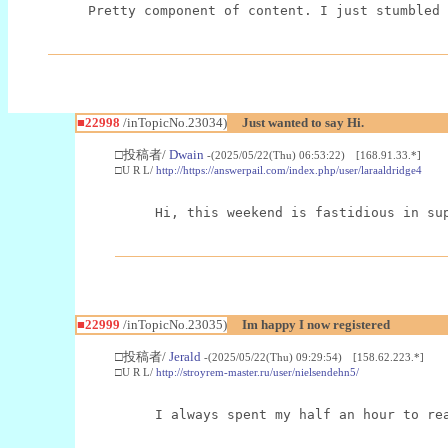
Pretty component of content. I just stumbled 
■22998
/inTopicNo.23034)
Just wanted to say Hi.
□投稿者/
Dwain
-(2025/05/22(Thu) 06:53:22) [168.91.33.*]
□U R L/
http://https://answerpail.com/index.php/user/laraaldridge4
Hi, this weekend is fastidious in su
■22999
/inTopicNo.23035)
Im happy I now registered
□投稿者/
Jerald
-(2025/05/22(Thu) 09:29:54) [158.62.223.*]
□U R L/
http://stroyrem-master.ru/user/nielsendehn5/
I always spent my half an hour to re