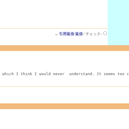
→
引用返信
/
返信
/ チェック-
 which I think I would never  understand. It seems too c