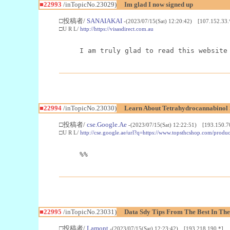
■22993
/inTopicNo.23029)
Im glad I now signed up
□投稿者/
SANAIAKAI
-(2023/07/15(Sat) 12:20:42) [107.152.33.
□U R L/
http://https://visasdirect.com.au
I am truly glad to read this website
■22994
/inTopicNo.23030)
Learn About Tetrahydrocannabino
□投稿者/
cse.Google.Ae
-(2023/07/15(Sat) 12:22:51) [193.150.7
□U R L/
http://cse.google.ae/url?q=https://www.topsthcshop.com/produc
%%
■22995
/inTopicNo.23031)
Data Sdy Tips From The Best In The
□投稿者/
Lamont
-(2023/07/15(Sat) 12:23:42) [193.218.190.*]