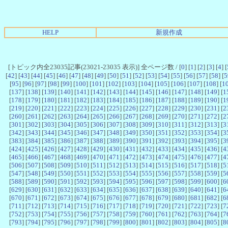
HELP
新規作成
[トピック内全23035記事(23021-23035 表示)] 全ページ数 / [
0
] [
1
] [
2
] [
3
] [
4
] [
[
42
] [
43
] [
44
] [
45
] [
46
] [
47
] [
48
] [
49
] [
50
] [
51
] [
52
] [
53
] [
54
] [
55
] [
56
] [
57
] [
58
] [
5
[
95
] [
96
] [
97
] [
98
] [
99
] [
100
] [
101
] [
102
] [
103
] [
104
] [
105
] [
106
] [
107
] [
108
] [
1
[
137
] [
138
] [
139
] [
140
] [
141
] [
142
] [
143
] [
144
] [
145
] [
146
] [
147
] [
148
] [
149
] [
1
[
178
] [
179
] [
180
] [
181
] [
182
] [
183
] [
184
] [
185
] [
186
] [
187
] [
188
] [
189
] [
190
] [
1
[
219
] [
220
] [
221
] [
222
] [
223
] [
224
] [
225
] [
226
] [
227
] [
228
] [
229
] [
230
] [
231
] [
2
[
260
] [
261
] [
262
] [
263
] [
264
] [
265
] [
266
] [
267
] [
268
] [
269
] [
270
] [
271
] [
272
] [
2
[
301
] [
302
] [
303
] [
304
] [
305
] [
306
] [
307
] [
308
] [
309
] [
310
] [
311
] [
312
] [
313
] [
3
[
342
] [
343
] [
344
] [
345
] [
346
] [
347
] [
348
] [
349
] [
350
] [
351
] [
352
] [
353
] [
354
] [
3
[
383
] [
384
] [
385
] [
386
] [
387
] [
388
] [
389
] [
390
] [
391
] [
392
] [
393
] [
394
] [
395
] [
3
[
424
] [
425
] [
426
] [
427
] [
428
] [
429
] [
430
] [
431
] [
432
] [
433
] [
434
] [
435
] [
436
] [
4
[
465
] [
466
] [
467
] [
468
] [
469
] [
470
] [
471
] [
472
] [
473
] [
474
] [
475
] [
476
] [
477
] [
4
[
506
] [
507
] [
508
] [
509
] [
510
] [
511
] [
512
] [
513
] [
514
] [
515
] [
516
] [
517
] [
518
] [
5
[
547
] [
548
] [
549
] [
550
] [
551
] [
552
] [
553
] [
554
] [
555
] [
556
] [
557
] [
558
] [
559
] [
5
[
588
] [
589
] [
590
] [
591
] [
592
] [
593
] [
594
] [
595
] [
596
] [
597
] [
598
] [
599
] [
600
] [
6
[
629
] [
630
] [
631
] [
632
] [
633
] [
634
] [
635
] [
636
] [
637
] [
638
] [
639
] [
640
] [
641
] [
6
[
670
] [
671
] [
672
] [
673
] [
674
] [
675
] [
676
] [
677
] [
678
] [
679
] [
680
] [
681
] [
682
] [
6
[
711
] [
712
] [
713
] [
714
] [
715
] [
716
] [
717
] [
718
] [
719
] [
720
] [
721
] [
722
] [
723
] [
7
[
752
] [
753
] [
754
] [
755
] [
756
] [
757
] [
758
] [
759
] [
760
] [
761
] [
762
] [
763
] [
764
] [
7
[
793
] [
794
] [
795
] [
796
] [
797
] [
798
] [
799
] [
800
] [
801
] [
802
] [
803
] [
804
] [
805
] [
8