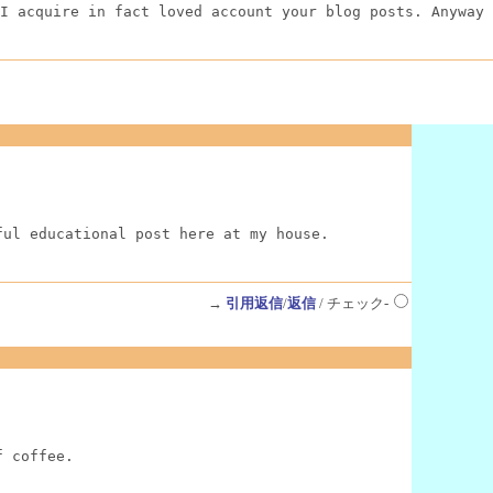
I acquire in fact loved account your blog posts. Anyway 
ful educational post here at my house.
→
引用返信
/
返信
/ チェック-
f coffee.