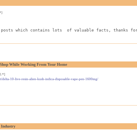
*]
 posts which contains lots  of valuable facts, thanks fo
l Shop While Working From Your Home
0.*]
t/delta-10-live-resin-alien-kush-indica-disposable-vape-pen-1600mg/
 Industry