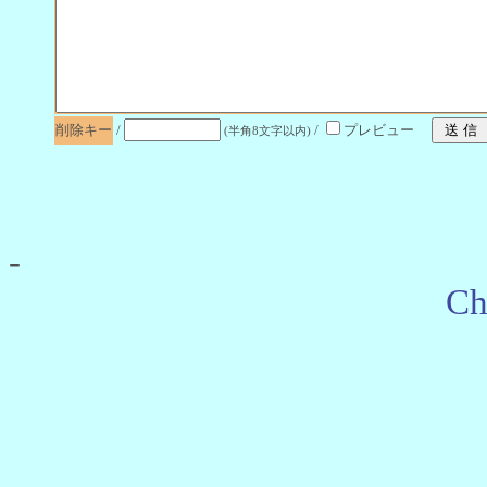
削除キー
/
/
プレビュー
(半角8文字以内)
-
Ch