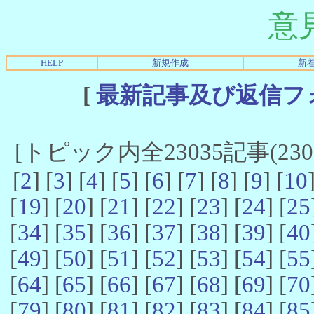
意
HELP
新規作成
新
[
最新記事及び返信フ
[トピック内全23035記事(23021
[
2
] [
3
] [
4
] [
5
] [
6
] [
7
] [
8
] [
9
] [
10
[
19
] [
20
] [
21
] [
22
] [
23
] [
24
] [
25
[
34
] [
35
] [
36
] [
37
] [
38
] [
39
] [
40
[
49
] [
50
] [
51
] [
52
] [
53
] [
54
] [
55
[
64
] [
65
] [
66
] [
67
] [
68
] [
69
] [
70
[
79
] [
80
] [
81
] [
82
] [
83
] [
84
] [
85