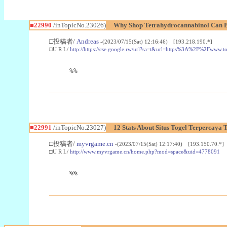
■22990
/inTopicNo.23026)
Why Shop Tetrahydrocannabinol Can B
□投稿者/
Andreas
-(2023/07/15(Sat) 12:16:46) [193.218.190.*]
□U R L/
http://https://cse.google.rw/url?sa=t&url=https%3A%2F%2Fwww.
%%
■22991
/inTopicNo.23027)
12 Stats About Situs Togel Terpercaya
□投稿者/
myvrgame.cn
-(2023/07/15(Sat) 12:17:40) [193.150.70.*]
□U R L/
http://www.myvrgame.cn/home.php?mod=space&uid=4778091
%%