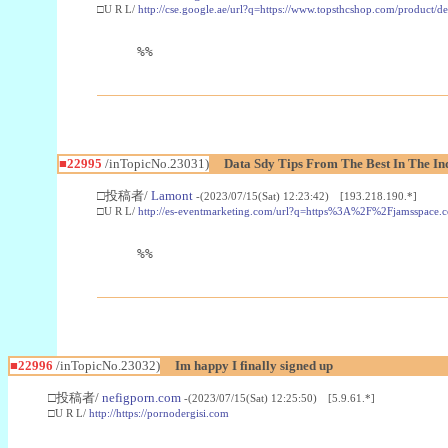
□U R L/
http://cse.google.ae/url?q=https://www.topsthcshop.com/product/d
%%
■22995
/inTopicNo.23031)
Data Sdy Tips From The Best In The In
□投稿者/
Lamont
-(2023/07/15(Sat) 12:23:42) [193.218.190.*]
□U R L/
http://es-eventmarketing.com/url?q=https%3A%2F%2Fjamsspace.
%%
■22996
/inTopicNo.23032)
Im happy I finally signed up
□投稿者/
nefigporn.com
-(2023/07/15(Sat) 12:25:50) [5.9.61.*]
□U R L/
http://https://pornodergisi.com