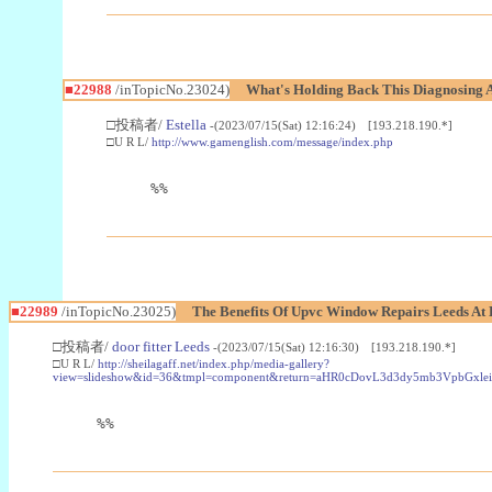
■22988
/inTopicNo.23024)
What's Holding Back This Diagnosing A
□投稿者/
Estella
-(2023/07/15(Sat) 12:16:24) [193.218.190.*]
□U R L/
http://www.gamenglish.com/message/index.php
%%
■22989
/inTopicNo.23025)
The Benefits Of Upvc Window Repairs Leeds At 
□投稿者/
door fitter Leeds
-(2023/07/15(Sat) 12:16:30) [193.218.190.*]
□U R L/
http://sheilagaff.net/index.php/media-gallery?
view=slideshow&id=36&tmpl=component&return=aHR0cDovL3d3dy5mb3Vpb
%%