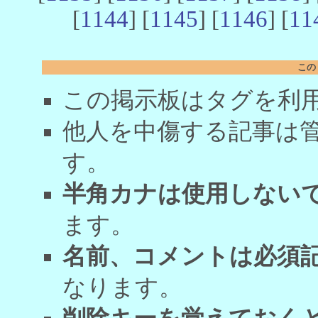
[
1144
] [
1145
] [
1146
] [
11
この
この掲示板はタグを利
他人を中傷する記事は
す。
半角カナは使用しない
ます。
名前、コメントは必須
なります。