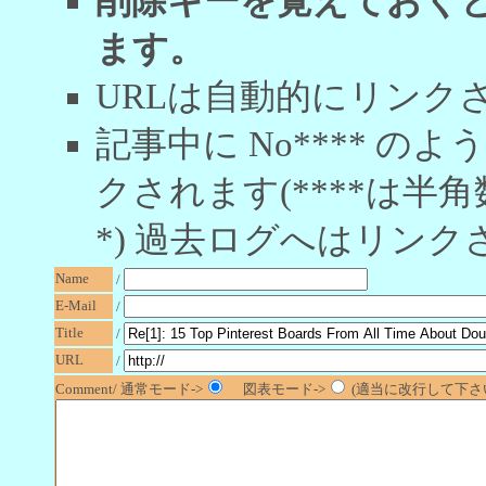
削除キーを覚えておく
ます。
URLは自動的にリンク
記事中に No**** 
クされます(****は半角
*) 過去ログへはリンク
Name
/
E-Mail
/
Title
/
URL
/
Comment/ 通常モード->
図表モード->
(適当に改行して下さい