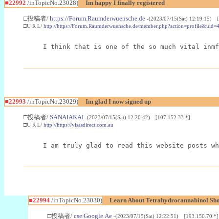
■22992
/inTopicNo.23028)
Im happy I finally registered
□投稿者/
https://Forum.Raumderwuensche.de
-(2023/07/15(Sat) 12:19:15) 
□U R L/
http://https://Forum.Raumderwuensche.de/member.php?action=profile&uid=
I think that is one of the so much vital inmf
■22993
/inTopicNo.23029)
Im glad I now signed up
□投稿者/
SANAIAKAI
-(2023/07/15(Sat) 12:20:42) [107.152.33.*]
□U R L/
http://https://visasdirect.com.au
I am truly glad to read this website posts wh
■22994
/inTopicNo.23030)
Learn About Tetrahydrocannabinol S
□投稿者/
cse.Google.Ae
-(2023/07/15(Sat) 12:22:51) [193.150.70.*]