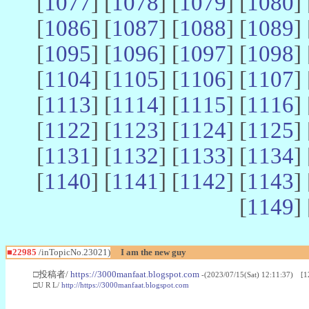
[
1077
] [
1078
] [
1079
] [
1080
] 
[
1086
] [
1087
] [
1088
] [
1089
] 
[
1095
] [
1096
] [
1097
] [
1098
] 
[
1104
] [
1105
] [
1106
] [
1107
] 
[
1113
] [
1114
] [
1115
] [
1116
] 
[
1122
] [
1123
] [
1124
] [
1125
] 
[
1131
] [
1132
] [
1133
] [
1134
] 
[
1140
] [
1141
] [
1142
] [
1143
] 
[
1149
] 
■22985
/inTopicNo.23021)
I am the new guy
□投稿者/
https://3000manfaat.blogspot.com
-(2023/07/15(Sat) 12:11:37) [1
□U R L/
http://https://3000manfaat.blogspot.com