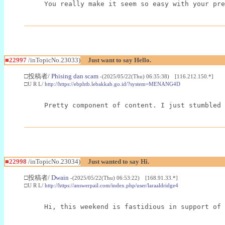
You really make it seem so easy with your pre
■22997
/inTopicNo.23033)
Just want to say Hello.
□投稿者/
Phising dan scam
-(2025/05/22(Thu) 06:35:38) [116.212.150.*]
□U R L/
http://https://ebphtb.lebakkab.go.id/?system=MENANG4D
Pretty component of content. I just stumbled 
■22998
/inTopicNo.23034)
Just wanted to say Hi.
□投稿者/
Dwain
-(2025/05/22(Thu) 06:53:22) [168.91.33.*]
□U R L/
http://https://answerpail.com/index.php/user/laraaldridge4
Hi, this weekend is fastidious in support of 