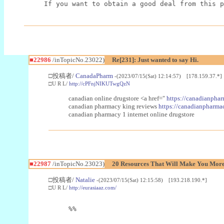
If you want to obtain a good deal from this p
■22986
/inTopicNo.23022)
Re[231]: Just wanted to say Hi.
□投稿者/
CanadaPharm
-(2023/07/15(Sat) 12:14:57) [178.159.37.*]
□U R L/
http://cPFnjNIKUTwgQzN
canadian online drugstore <a href="
https://canadianphar
canadian pharmacy king reviews
https://canadianpharmac
canadian pharmacy 1 internet online drugstore
■22987
/inTopicNo.23023)
20 Resources That Will Make You More 
□投稿者/
Natalie
-(2023/07/15(Sat) 12:15:58) [193.218.190.*]
□U R L/
http://eurasiaaz.com/
%%