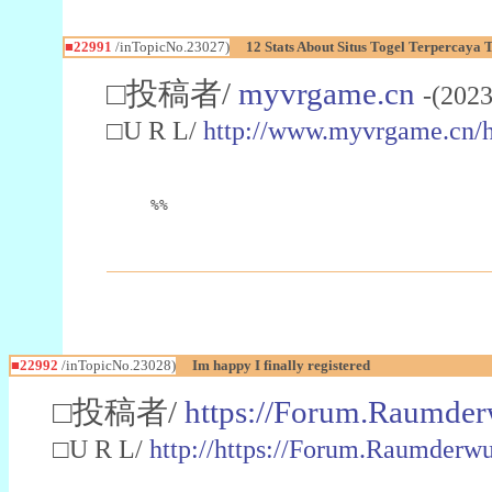
■22991
/inTopicNo.23027)
12 Stats About Situs Togel Terpercaya
□投稿者/
myvrgame.cn
-(2023
□U R L/
http://www.myvrgame.cn
%%
■22992
/inTopicNo.23028)
Im happy I finally registered
□投稿者/
https://Forum.Raumder
□U R L/
http://https://Forum.Raumder