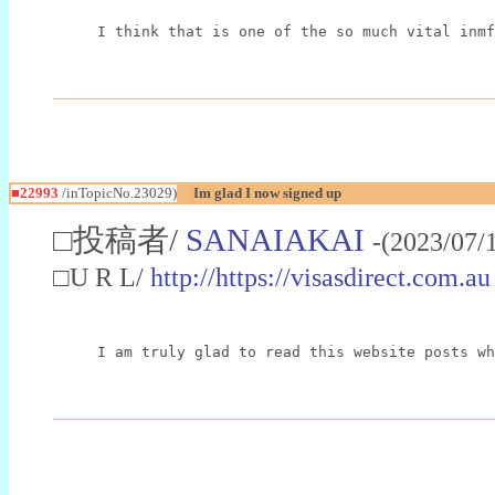
I think that is one of the so much vital inmf
■22993
/inTopicNo.23029)
Im glad I now signed up
□投稿者/
SANAIAKAI
-(2023/07/
□U R L/
http://https://visasdirect.com.au
I am truly glad to read this website posts wh