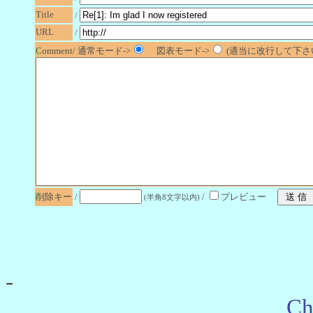
Title
/
URL
/
Comment/ 通常モード->
図表モード->
(適当に改行して下さい
削除キー
/
/
プレビュー
(半角8文字以内)
-
Ch