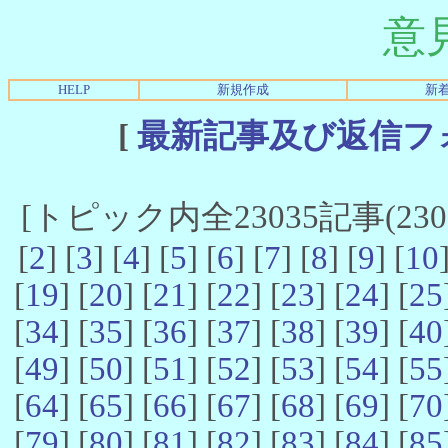
意
HELP
新規作成
新
[
最新記事及び返信フ
[トピック内全23035記事(23021
[
2
] [
3
] [
4
] [
5
] [
6
] [
7
] [
8
] [
9
] [
10
[
19
] [
20
] [
21
] [
22
] [
23
] [
24
] [
25
[
34
] [
35
] [
36
] [
37
] [
38
] [
39
] [
40
[
49
] [
50
] [
51
] [
52
] [
53
] [
54
] [
55
[
64
] [
65
] [
66
] [
67
] [
68
] [
69
] [
70
[
79
] [
80
] [
81
] [
82
] [
83
] [
84
] [
85