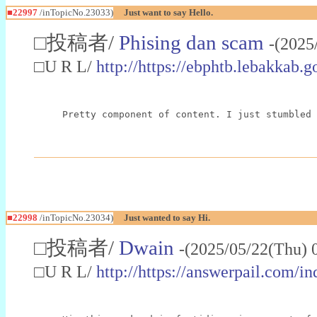
■22997
/inTopicNo.23033)
Just want to say Hello.
□投稿者/
Phising dan scam
-(2025
□U R L/
http://https://ebphtb.lebakk
Pretty component of content. I just stumbled 
■22998
/inTopicNo.23034)
Just wanted to say Hi.
□投稿者/
Dwain
-(2025/05/22(Thu) 
□U R L/
http://https://answerpail.com/i