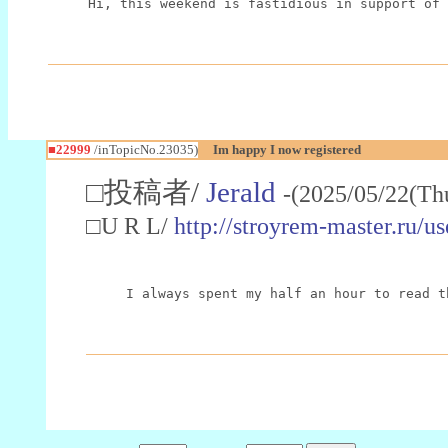
Hi, this weekend is fastidious in support of 
■22999
/inTopicNo.23035)
Im happy I now registered
□投稿者/
Jerald
-(2025/05/22(Th
□U R L/
http://stroyrem-master.ru/u
I always spent my half an hour to read t