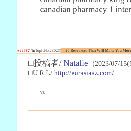
canadian pharmacy 1 inter
■22987
/inTopicNo.23023)
20 Resources That Will Make You More 
□投稿者/
Natalie
-(2023/07/15(
□U R L/
http://eurasiaaz.com/
%%