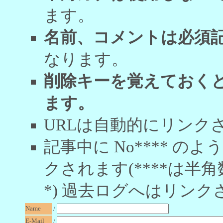
ます。
名前、コメントは必須
なります。
削除キーを覚えておく
ます。
URLは自動的にリンク
記事中に No**** 
クされます(****は半角
*) 過去ログへはリンク
Name
/
E-Mail
/