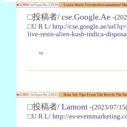
■22994
/inTopicNo.23030)
Learn About Tetrahydrocannabinol S
□投稿者/
cse.Google.Ae
-(202
□U R L/
http://cse.google.ae/url?q
live-resin-alien-kush-indica-dispo
%%
■22995
/inTopicNo.23031)
Data Sdy Tips From The Best In The In
□投稿者/
Lamont
-(2023/07/15
□U R L/
http://es-eventmarketin