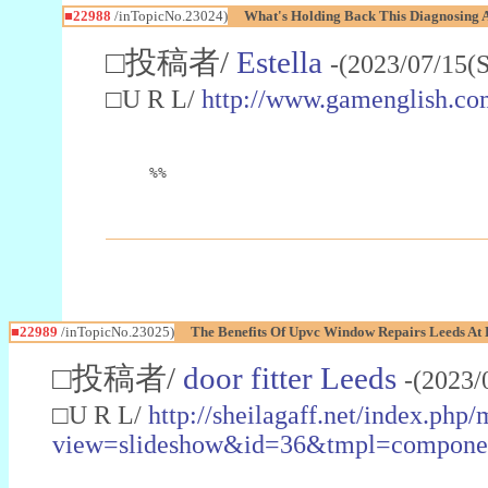
■22988
/inTopicNo.23024)
What's Holding Back This Diagnosing A
□投稿者/
Estella
-(2023/07/15(
□U R L/
http://www.gamenglish.co
%%
■22989
/inTopicNo.23025)
The Benefits Of Upvc Window Repairs Leeds At 
□投稿者/
door fitter Leeds
-(2023/
□U R L/
http://sheilagaff.net/index.php/
view=slideshow&id=36&tmpl=comp