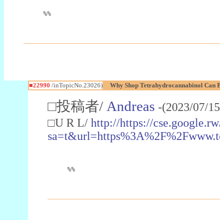
%%
■22990
/inTopicNo.23026)
Why Shop Tetrahydrocannabinol Can B
□投稿者/
Andreas
-(2023/07/15
□U R L/
http://https://cse.google.rw
sa=t&url=https%3A%2F%2Fwww.t
%%