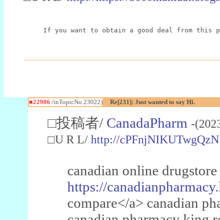
If you want to obtain a good deal from this p
■22986
/inTopicNo.23022)
Re[231]: Just wanted to say Hi.
□投稿者/
CanadaPharm
-(202
□U R L/
http://cPFnjNIKUTwgQzN
canadian online drugstore
https://canadianpharmacy.
compare</a> canadian pha
canadian pharmacy king 