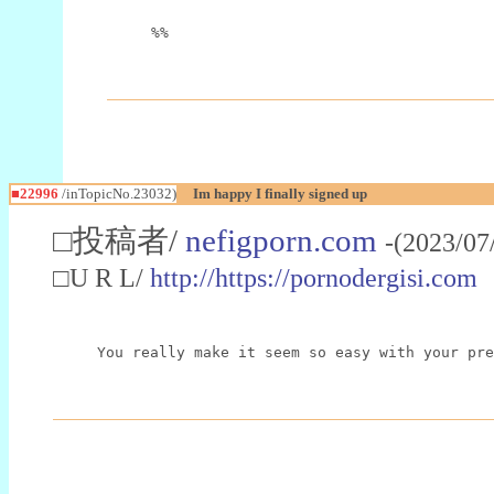
%%
■22996
/inTopicNo.23032)
Im happy I finally signed up
□投稿者/
nefigporn.com
-(2023/07
□U R L/
http://https://pornodergisi.com
You really make it seem so easy with your pre