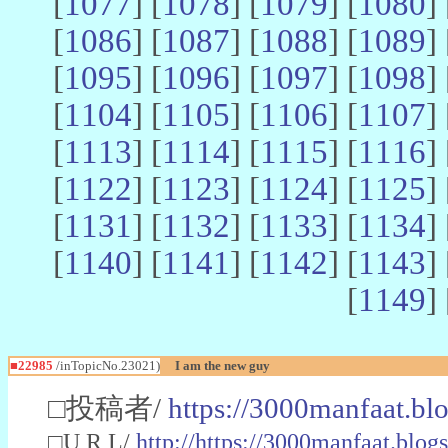
[
1077
] [
1078
] [
1079
] [
1080
] 
[
1086
] [
1087
] [
1088
] [
1089
] 
[
1095
] [
1096
] [
1097
] [
1098
] 
[
1104
] [
1105
] [
1106
] [
1107
] 
[
1113
] [
1114
] [
1115
] [
1116
] 
[
1122
] [
1123
] [
1124
] [
1125
] 
[
1131
] [
1132
] [
1133
] [
1134
] 
[
1140
] [
1141
] [
1142
] [
1143
] 
[
1149
] 
■22985
/inTopicNo.23021)
I am the new guy
□投稿者/
https://3000manfaat.bl
□U R L/
http://https://3000manfaat.blog