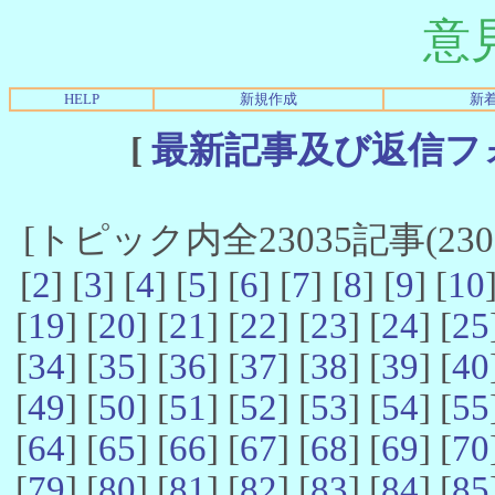
意
HELP
新規作成
新
[
最新記事及び返信フ
[トピック内全23035記事(23021
[
2
] [
3
] [
4
] [
5
] [
6
] [
7
] [
8
] [
9
] [
10
[
19
] [
20
] [
21
] [
22
] [
23
] [
24
] [
25
[
34
] [
35
] [
36
] [
37
] [
38
] [
39
] [
40
[
49
] [
50
] [
51
] [
52
] [
53
] [
54
] [
55
[
64
] [
65
] [
66
] [
67
] [
68
] [
69
] [
70
[
79
] [
80
] [
81
] [
82
] [
83
] [
84
] [
85