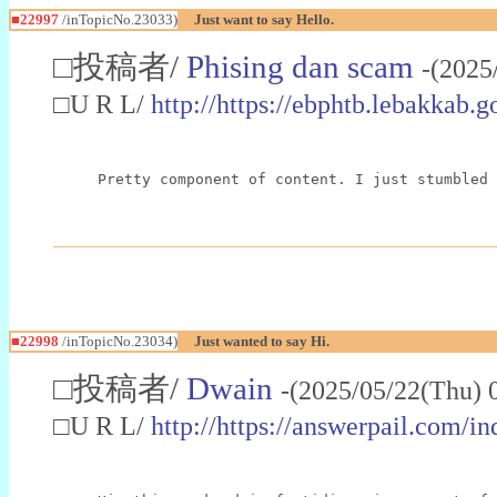
■22997
/inTopicNo.23033)
Just want to say Hello.
□投稿者/
Phising dan scam
-(2025
□U R L/
http://https://ebphtb.lebakk
Pretty component of content. I just stumbled 
■22998
/inTopicNo.23034)
Just wanted to say Hi.
□投稿者/
Dwain
-(2025/05/22(Thu) 
□U R L/
http://https://answerpail.com/i