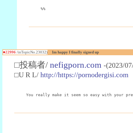
%%
■22996
/inTopicNo.23032)
Im happy I finally signed up
□投稿者/
nefigporn.com
-(2023/07
□U R L/
http://https://pornodergisi.com
You really make it seem so easy with your pre