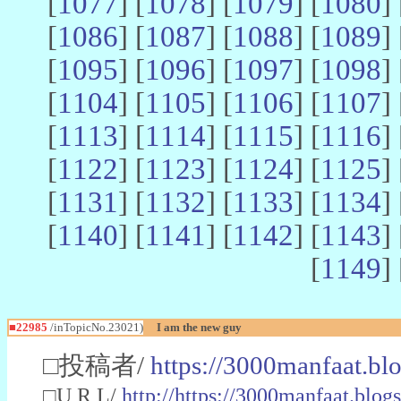
[
1077
] [
1078
] [
1079
] [
1080
] 
[
1086
] [
1087
] [
1088
] [
1089
] 
[
1095
] [
1096
] [
1097
] [
1098
] 
[
1104
] [
1105
] [
1106
] [
1107
] 
[
1113
] [
1114
] [
1115
] [
1116
] 
[
1122
] [
1123
] [
1124
] [
1125
] 
[
1131
] [
1132
] [
1133
] [
1134
] 
[
1140
] [
1141
] [
1142
] [
1143
] 
[
1149
] 
■22985
/inTopicNo.23021)
I am the new guy
□投稿者/
https://3000manfaat.bl
□U R L/
http://https://3000manfaat.blog