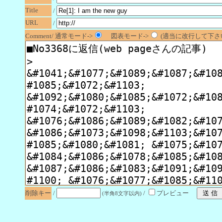
Title
/
URL
/
Comment/ 通常モード->
図表モード->
(適当に改行して下さい
削除キー
/
/
プレビュー
(半角8文字以内)