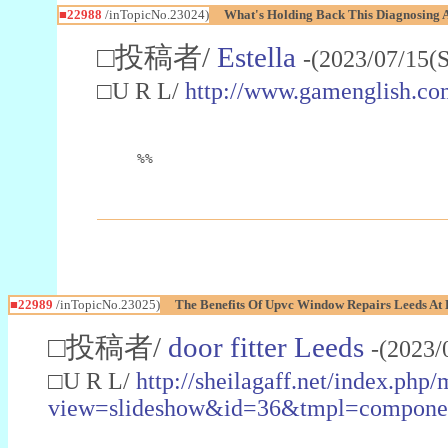
■22988
/inTopicNo.23024)
What's Holding Back This Diagnosing A
□投稿者/
Estella
-(2023/07/15(
□U R L/
http://www.gamenglish.co
%%
■22989
/inTopicNo.23025)
The Benefits Of Upvc Window Repairs Leeds At 
□投稿者/
door fitter Leeds
-(2023/
□U R L/
http://sheilagaff.net/index.php/
view=slideshow&id=36&tmpl=comp