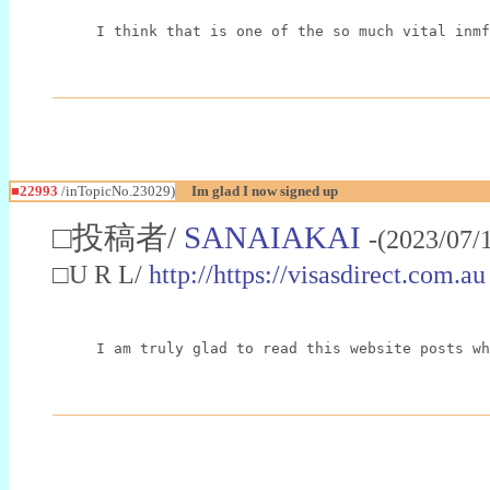
I think that is one of the so much vital inmf
■22993
/inTopicNo.23029)
Im glad I now signed up
□投稿者/
SANAIAKAI
-(2023/07/
□U R L/
http://https://visasdirect.com.au
I am truly glad to read this website posts wh