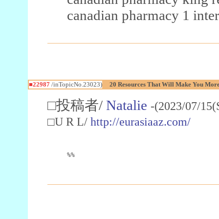
canadian pharmacy 1 inter
■22987
/inTopicNo.23023)
20 Resources That Will Make You More 
□投稿者/
Natalie
-(2023/07/15(
□U R L/
http://eurasiaaz.com/
%%