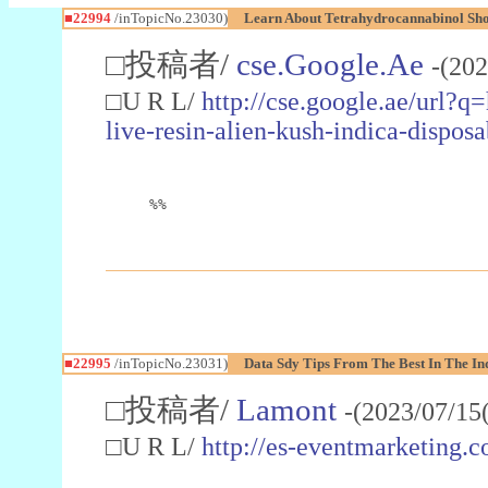
■22994
/inTopicNo.23030)
Learn About Tetrahydrocannabinol S
□投稿者/
cse.Google.Ae
-(202
□U R L/
http://cse.google.ae/url?q
live-resin-alien-kush-indica-dispo
%%
■22995
/inTopicNo.23031)
Data Sdy Tips From The Best In The In
□投稿者/
Lamont
-(2023/07/15
□U R L/
http://es-eventmarketin