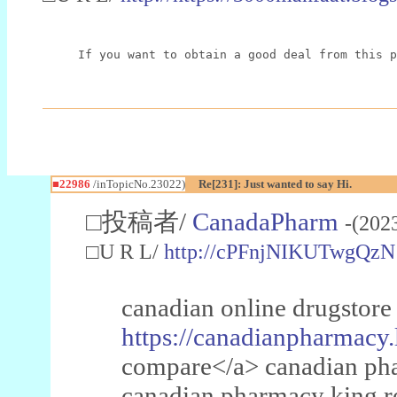
If you want to obtain a good deal from this p
■22986
/inTopicNo.23022)
Re[231]: Just wanted to say Hi.
□投稿者/
CanadaPharm
-(202
□U R L/
http://cPFnjNIKUTwgQzN
canadian online drugstore
https://canadianpharmacy.
compare</a> canadian pha
canadian pharmacy king 