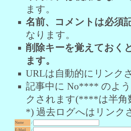
ます。
名前、コメントは必須
なります。
削除キーを覚えておく
ます。
URLは自動的にリンク
記事中に No**** 
クされます(****は半角
*) 過去ログへはリンク
Name
/
E-Mail
/