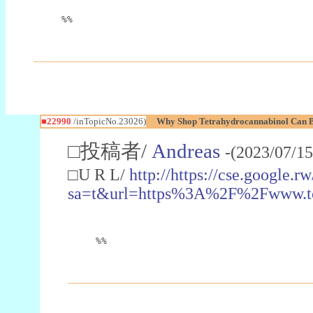
%%
■22990
/inTopicNo.23026)
Why Shop Tetrahydrocannabinol Can B
□投稿者/
Andreas
-(2023/07/15
□U R L/
http://https://cse.google.rw
sa=t&url=https%3A%2F%2Fwww.t
%%