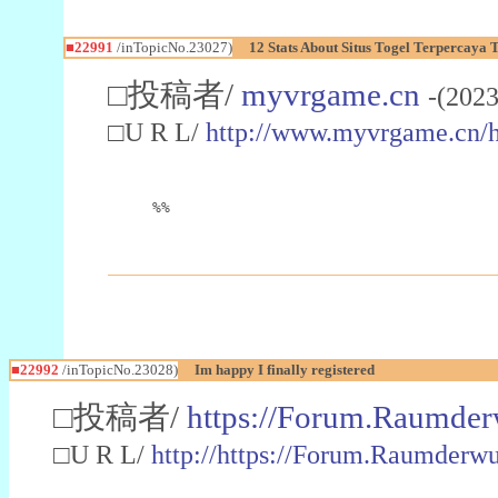
■22991
/inTopicNo.23027)
12 Stats About Situs Togel Terpercaya
□投稿者/
myvrgame.cn
-(2023
□U R L/
http://www.myvrgame.cn
%%
■22992
/inTopicNo.23028)
Im happy I finally registered
□投稿者/
https://Forum.Raumder
□U R L/
http://https://Forum.Raumder