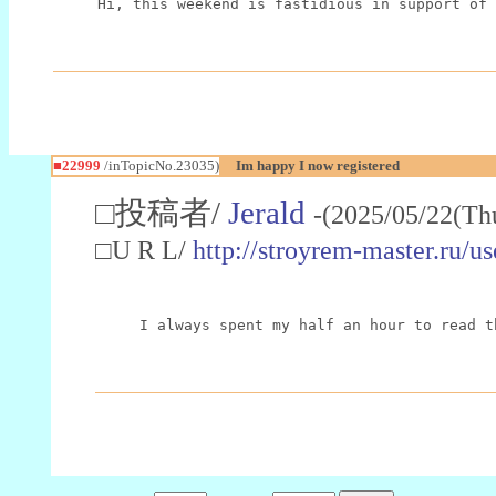
Hi, this weekend is fastidious in support of 
■22999
/inTopicNo.23035)
Im happy I now registered
□投稿者/
Jerald
-(2025/05/22(Th
□U R L/
http://stroyrem-master.ru/u
I always spent my half an hour to read t