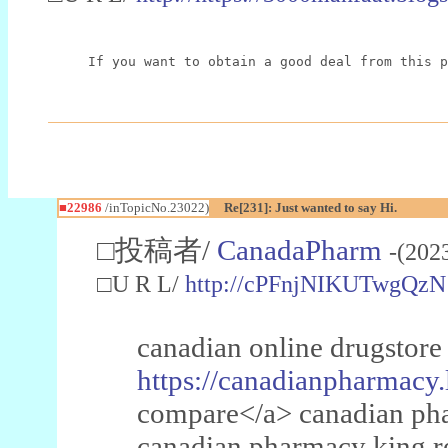
If you want to obtain a good deal from this p
■22986
/inTopicNo.23022)
Re[231]: Just wanted to say Hi.
□投稿者/
CanadaPharm
-(202
□U R L/
http://cPFnjNIKUTwgQzN
canadian online drugstore
https://canadianpharmacy.
compare</a> canadian pha
canadian pharmacy king 