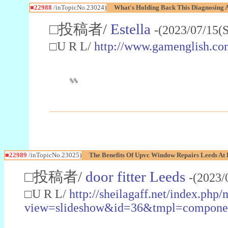
■22988
/inTopicNo.23024)
What's Holding Back This Diagnosing A
□投稿者/
Estella
-(2023/07/15(
□U R L/
http://www.gamenglish.co
%%
■22989
/inTopicNo.23025)
The Benefits Of Upvc Window Repairs Leeds At 
□投稿者/
door fitter Leeds
-(2023/
□U R L/
http://sheilagaff.net/index.php/
view=slideshow&id=36&tmpl=comp