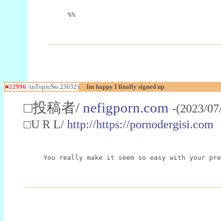
%%
■22996
/inTopicNo.23032)
Im happy I finally signed up
□投稿者/
nefigporn.com
-(2023/07
□U R L/
http://https://pornodergisi.com
You really make it seem so easy with your pre