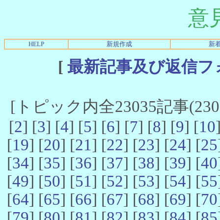
意
HELP
新規作成
新
[
最新記事及び返信フ
[トピック内全23035記事(23021
[
2
] [
3
] [
4
] [
5
] [
6
] [
7
] [
8
] [
9
] [
10
[
19
] [
20
] [
21
] [
22
] [
23
] [
24
] [
25
[
34
] [
35
] [
36
] [
37
] [
38
] [
39
] [
40
[
49
] [
50
] [
51
] [
52
] [
53
] [
54
] [
55
[
64
] [
65
] [
66
] [
67
] [
68
] [
69
] [
70
[
79
] [
80
] [
81
] [
82
] [
83
] [
84
] [
85