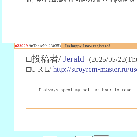
Hi, this weekend is fastidious in support of 
■22999
/inTopicNo.23035)
Im happy I now registered
□投稿者/
Jerald
-(2025/05/22(Th
□U R L/
http://stroyrem-master.ru/u
I always spent my half an hour to read t