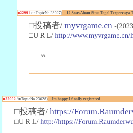
■22991
/inTopicNo.23027)
12 Stats About Situs Togel Terpercaya
□投稿者/
myvrgame.cn
-(2023
□U R L/
http://www.myvrgame.cn
%%
■22992
/inTopicNo.23028)
Im happy I finally registered
□投稿者/
https://Forum.Raumder
□U R L/
http://https://Forum.Raumder