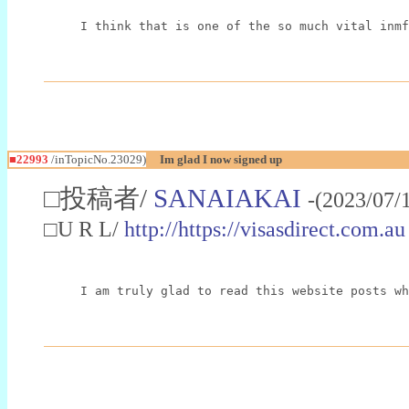
I think that is one of the so much vital inmf
■22993
/inTopicNo.23029)
Im glad I now signed up
□投稿者/
SANAIAKAI
-(2023/07/
□U R L/
http://https://visasdirect.com.au
I am truly glad to read this website posts wh