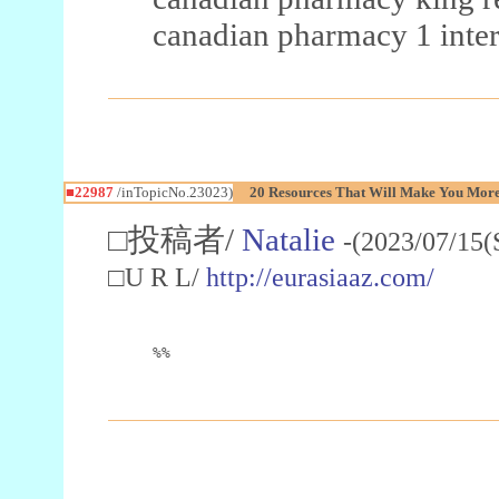
canadian pharmacy 1 inter
■22987
/inTopicNo.23023)
20 Resources That Will Make You More 
□投稿者/
Natalie
-(2023/07/15(
□U R L/
http://eurasiaaz.com/
%%