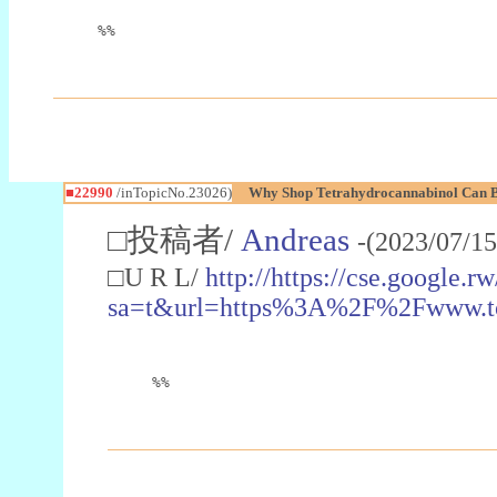
%%
■22990
/inTopicNo.23026)
Why Shop Tetrahydrocannabinol Can B
□投稿者/
Andreas
-(2023/07/15
□U R L/
http://https://cse.google.rw
sa=t&url=https%3A%2F%2Fwww.t
%%