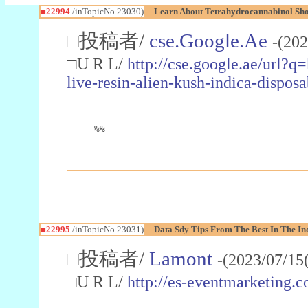
■22994
/inTopicNo.23030)
Learn About Tetrahydrocannabinol S
□投稿者/
cse.Google.Ae
-(202
□U R L/
http://cse.google.ae/url?q
live-resin-alien-kush-indica-dispo
%%
■22995
/inTopicNo.23031)
Data Sdy Tips From The Best In The In
□投稿者/
Lamont
-(2023/07/15
□U R L/
http://es-eventmarketin