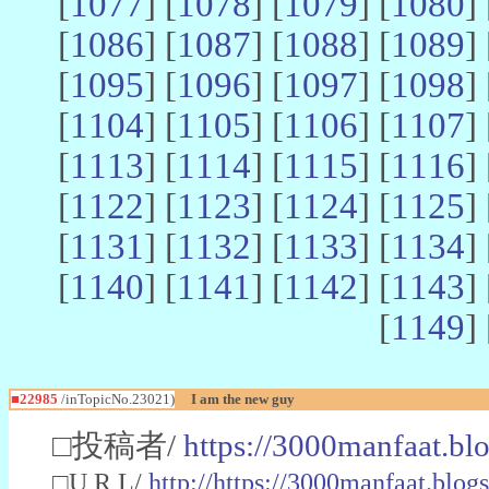
[
1077
] [
1078
] [
1079
] [
1080
] 
[
1086
] [
1087
] [
1088
] [
1089
] 
[
1095
] [
1096
] [
1097
] [
1098
] 
[
1104
] [
1105
] [
1106
] [
1107
] 
[
1113
] [
1114
] [
1115
] [
1116
] 
[
1122
] [
1123
] [
1124
] [
1125
] 
[
1131
] [
1132
] [
1133
] [
1134
] 
[
1140
] [
1141
] [
1142
] [
1143
] 
[
1149
] 
■22985
/inTopicNo.23021)
I am the new guy
□投稿者/
https://3000manfaat.bl
□U R L/
http://https://3000manfaat.blog