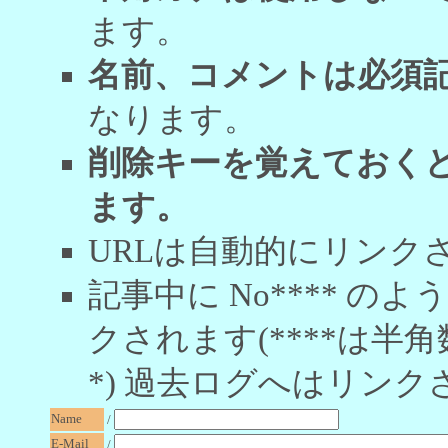
ます。
名前、コメントは必須
なります。
削除キーを覚えておく
ます。
URLは自動的にリンク
記事中に No**** 
クされます(****は半角
*) 過去ログへはリンク
Name
/
E-Mail
/