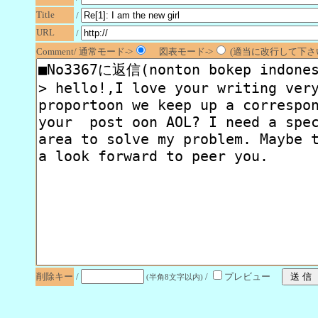
Title
/
URL
/
Comment/ 通常モード->
図表モード->
(適当に改行して下さい
削除キー
/
/
プレビュー
(半角8文字以内)