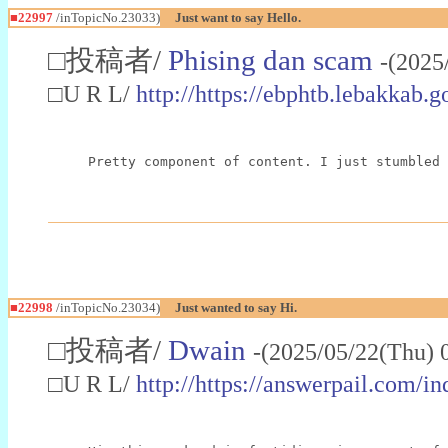
■22997
/inTopicNo.23033)
Just want to say Hello.
□投稿者/
Phising dan scam
-(2025
□U R L/
http://https://ebphtb.lebakk
Pretty component of content. I just stumbled 
■22998
/inTopicNo.23034)
Just wanted to say Hi.
□投稿者/
Dwain
-(2025/05/22(Thu) 
□U R L/
http://https://answerpail.com/i