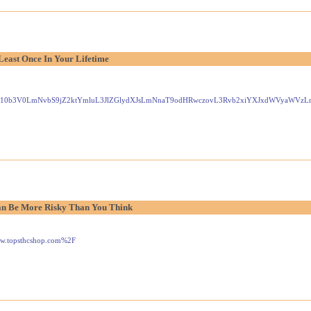
Least Once In Your Lifetime
Gxlei10b3V0LmNvbS9jZ2ktYmluL3JlZGlydXJsLmNnaT9odHRwczovL3Rvb2xiYXJxdWVyaW
n Be More Risky Than You Think
www.topsthcshop.com%2F