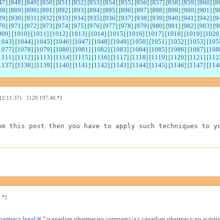
47
] [
848
] [
849
] [
850
] [
851
] [
852
] [
853
] [
854
] [
855
] [
856
] [
857
] [
858
] [
859
] [
860
] [
8
88
] [
889
] [
890
] [
891
] [
892
] [
893
] [
894
] [
895
] [
896
] [
897
] [
898
] [
899
] [
900
] [
901
] [
9
29
] [
930
] [
931
] [
932
] [
933
] [
934
] [
935
] [
936
] [
937
] [
938
] [
939
] [
940
] [
941
] [
942
] [
9
70
] [
971
] [
972
] [
973
] [
974
] [
975
] [
976
] [
977
] [
978
] [
979
] [
980
] [
981
] [
982
] [
983
] [
9
009
] [
1010
] [
1011
] [
1012
] [
1013
] [
1014
] [
1015
] [
1016
] [
1017
] [
1018
] [
1019
] [
1020
1043
] [
1044
] [
1045
] [
1046
] [
1047
] [
1048
] [
1049
] [
1050
] [
1051
] [
1052
] [
1053
] [
105
1077
] [
1078
] [
1079
] [
1080
] [
1081
] [
1082
] [
1083
] [
1084
] [
1085
] [
1086
] [
1087
] [
108
1111
] [
1112
] [
1113
] [
1114
] [
1115
] [
1116
] [
1117
] [
1118
] [
1119
] [
1120
] [
1121
] [
112
1137
] [
1138
] [
1139
] [
1140
] [
1141
] [
1142
] [
1143
] [
1144
] [
1145
] [
1146
] [
1147
] [
114
 12:11:37) [120.197.40.*]
om this post then you have to apply such techniques to y
.*]
harmacy.legal/#
">canadian pharmacies compare</a> canadian pharmacy no scripts