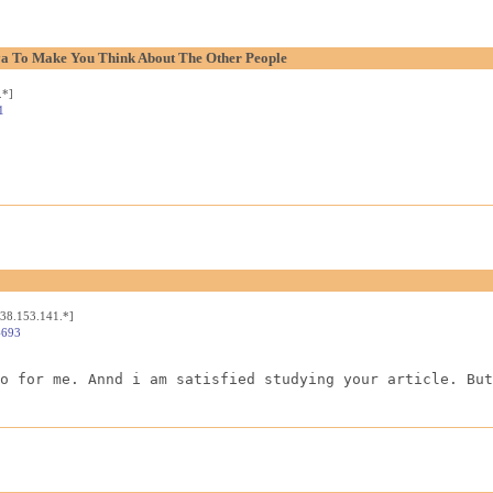
aya To Make You Think About The Other People
.*]
1
[38.153.141.*]
4693
o for me. Annd i am satisfied studying your article. But