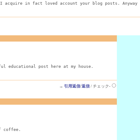
I acquire in fact loved account your blog posts. Anyway 
ful educational post here at my house.
→
引用返信
/
返信
/ チェック-
f coffee.