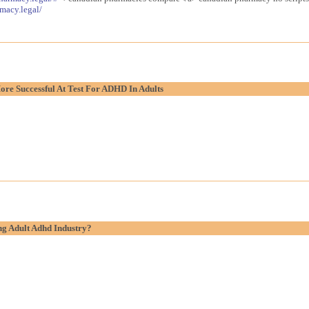
macy.legal/
re Successful At Test For ADHD In Adults
g Adult Adhd Industry?