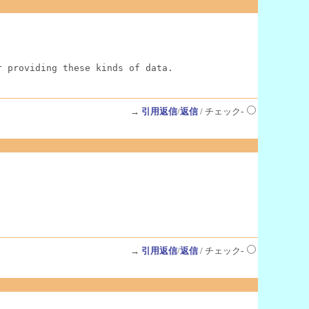
r providing these kinds of data.
→
引用返信
/
返信
/ チェック-
→
引用返信
/
返信
/ チェック-