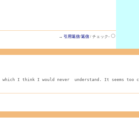
→
引用返信
/
返信
/ チェック-
 which I think I would never  understand. It seems too c