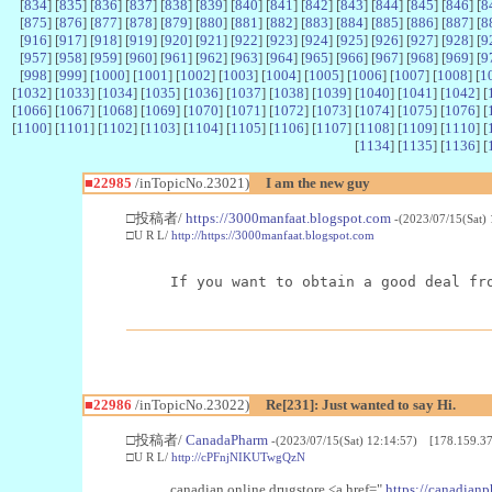
[
834
] [
835
] [
836
] [
837
] [
838
] [
839
] [
840
] [
841
] [
842
] [
843
] [
844
] [
845
] [
846
] [
8
[
875
] [
876
] [
877
] [
878
] [
879
] [
880
] [
881
] [
882
] [
883
] [
884
] [
885
] [
886
] [
887
] [
8
[
916
] [
917
] [
918
] [
919
] [
920
] [
921
] [
922
] [
923
] [
924
] [
925
] [
926
] [
927
] [
928
] [
9
[
957
] [
958
] [
959
] [
960
] [
961
] [
962
] [
963
] [
964
] [
965
] [
966
] [
967
] [
968
] [
969
] [
9
[
998
] [
999
] [
1000
] [
1001
] [
1002
] [
1003
] [
1004
] [
1005
] [
1006
] [
1007
] [
1008
] [
1
[
1032
] [
1033
] [
1034
] [
1035
] [
1036
] [
1037
] [
1038
] [
1039
] [
1040
] [
1041
] [
1042
] [
[
1066
] [
1067
] [
1068
] [
1069
] [
1070
] [
1071
] [
1072
] [
1073
] [
1074
] [
1075
] [
1076
] [
[
1100
] [
1101
] [
1102
] [
1103
] [
1104
] [
1105
] [
1106
] [
1107
] [
1108
] [
1109
] [
1110
] [
[
1134
] [
1135
] [
1136
] [
■22985
/inTopicNo.23021)
I am the new guy
□投稿者/
https://3000manfaat.blogspot.com
-(2023/07/15(Sat)
□U R L/
http://https://3000manfaat.blogspot.com
If you want to obtain a good deal fr
■22986
/inTopicNo.23022)
Re[231]: Just wanted to say Hi.
□投稿者/
CanadaPharm
-(2023/07/15(Sat) 12:14:57) [178.159.37
□U R L/
http://cPFnjNIKUTwgQzN
canadian online drugstore <a href="
https://canadianp