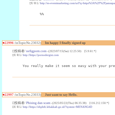
□U R L/
http://es-eventmarketing.com/url?q=https%3A%2F%2Fjamssp
%%
■22996
/inTopicNo.23032)
Im happy I finally signed up
□投稿者/
nefigporn.com
-(2023/07/15(Sat) 12:25:50) [5.9.61.*]
□U R L/
http://https://pornodergisi.com
You really make it seem so easy with your pre
■22997
/inTopicNo.23033)
Just want to say Hello.
□投稿者/
Phising dan scam
-(2025/05/22(Thu) 06:35:38) [116.212.150.*]
□U R L/
http://https://ebphtb.lebakkab.go.id/?system=MENANG4D