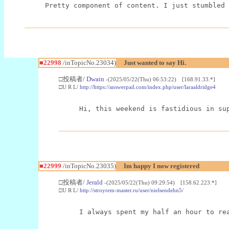
Pretty component of content. I just stumbled 
■22998
/inTopicNo.23034)
Just wanted to say Hi.
□投稿者/
Dwain
-(2025/05/22(Thu) 06:53:22) [168.91.33.*]
□U R L/
http://https://answerpail.com/index.php/user/laraaldridge4
Hi, this weekend is fastidious in su
■22999
/inTopicNo.23035)
Im happy I now registered
□投稿者/
Jerald
-(2025/05/22(Thu) 09:29:54) [158.62.223.*]
□U R L/
http://stroyrem-master.ru/user/nielsendehn5/
I always spent my half an hour to re