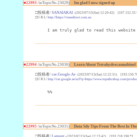
■22993
/inTopicNo.23029)
Im glad I now signed up
□投稿者/
SANAIAKAI
-(2023/07/15(Sat) 12:20:42) [107.152.33.
□U R L/
http://https://visasdirect.com.au
I am truly glad to read this website
■22994
/inTopicNo.23030)
Learn About Tetrahydrocannabino
□投稿者/
cse.Google.Ae
-(2023/07/15(Sat) 12:22:51) [193.150.7
□U R L/
http://cse.google.ae/url?q=https://www.topsthcshop.com/produc
%%
■22995
/inTopicNo.23031)
Data Sdy Tips From The Best In The
□投稿者/
Lamont
-(2023/07/15(Sat) 12:23:42) [193.218.190.*]