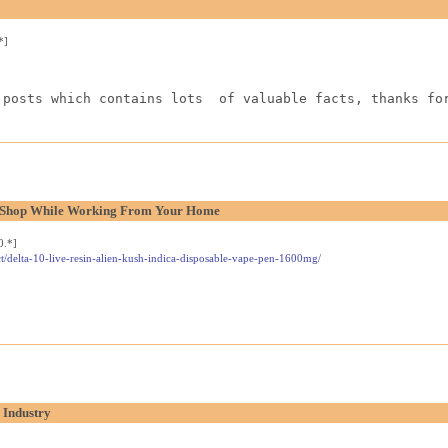
*]
 posts which contains lots  of valuable facts, thanks fo
l Shop While Working From Your Home
0.*]
t/delta-10-live-resin-alien-kush-indica-disposable-vape-pen-1600mg/
 Industry