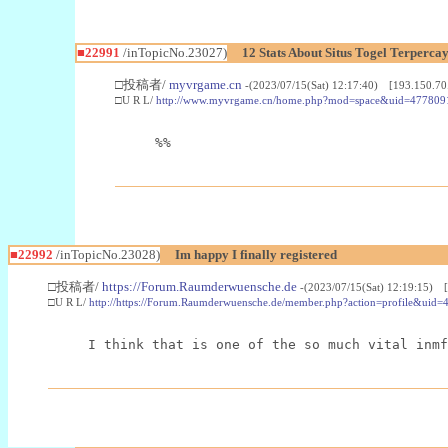
■22991
/inTopicNo.23027)
12 Stats About Situs Togel Terperc
□投稿者/
myvrgame.cn
-(2023/07/15(Sat) 12:17:40) [193.150.70
□U R L/
http://www.myvrgame.cn/home.php?mod=space&uid=477809
%%
■22992
/inTopicNo.23028)
Im happy I finally registered
□投稿者/
https://Forum.Raumderwuensche.de
-(2023/07/15(Sat) 12:19:15) 
□U R L/
http://https://Forum.Raumderwuensche.de/member.php?action=profile&uid=
I think that is one of the so much vital inmf