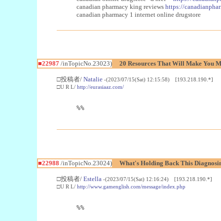
canadian pharmacy king reviews
https://canadianphar
canadian pharmacy 1 internet online drugstore
■22987
/inTopicNo.23023)
20 Resources That Will Make You Mo
□投稿者/
Natalie
-(2023/07/15(Sat) 12:15:58) [193.218.190.*]
□U R L/
http://eurasiaaz.com/
%%
■22988
/inTopicNo.23024)
What's Holding Back This Diagnosin
□投稿者/
Estella
-(2023/07/15(Sat) 12:16:24) [193.218.190.*]
□U R L/
http://www.gamenglish.com/message/index.php
%%