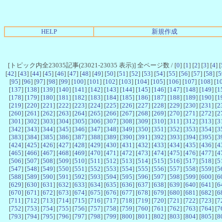
HELP
新規作成
[トピック内全23035記事(23021-23035 表示)] 全ページ数 / [
0
] [
1
] [
2
] [
3
] [
4
] [
[
42
] [
43
] [
44
] [
45
] [
46
] [
47
] [
48
] [
49
] [
50
] [
51
] [
52
] [
53
] [
54
] [
55
] [
56
] [
57
] [
58
] [
5
[
95
] [
96
] [
97
] [
98
] [
99
] [
100
] [
101
] [
102
] [
103
] [
104
] [
105
] [
106
] [
107
] [
108
] [
1
[
137
] [
138
] [
139
] [
140
] [
141
] [
142
] [
143
] [
144
] [
145
] [
146
] [
147
] [
148
] [
149
] [
1
[
178
] [
179
] [
180
] [
181
] [
182
] [
183
] [
184
] [
185
] [
186
] [
187
] [
188
] [
189
] [
190
] [
1
[
219
] [
220
] [
221
] [
222
] [
223
] [
224
] [
225
] [
226
] [
227
] [
228
] [
229
] [
230
] [
231
] [
2
[
260
] [
261
] [
262
] [
263
] [
264
] [
265
] [
266
] [
267
] [
268
] [
269
] [
270
] [
271
] [
272
] [
2
[
301
] [
302
] [
303
] [
304
] [
305
] [
306
] [
307
] [
308
] [
309
] [
310
] [
311
] [
312
] [
313
] [
3
[
342
] [
343
] [
344
] [
345
] [
346
] [
347
] [
348
] [
349
] [
350
] [
351
] [
352
] [
353
] [
354
] [
3
[
383
] [
384
] [
385
] [
386
] [
387
] [
388
] [
389
] [
390
] [
391
] [
392
] [
393
] [
394
] [
395
] [
3
[
424
] [
425
] [
426
] [
427
] [
428
] [
429
] [
430
] [
431
] [
432
] [
433
] [
434
] [
435
] [
436
] [
4
[
465
] [
466
] [
467
] [
468
] [
469
] [
470
] [
471
] [
472
] [
473
] [
474
] [
475
] [
476
] [
477
] [
4
[
506
] [
507
] [
508
] [
509
] [
510
] [
511
] [
512
] [
513
] [
514
] [
515
] [
516
] [
517
] [
518
] [
5
[
547
] [
548
] [
549
] [
550
] [
551
] [
552
] [
553
] [
554
] [
555
] [
556
] [
557
] [
558
] [
559
] [
5
[
588
] [
589
] [
590
] [
591
] [
592
] [
593
] [
594
] [
595
] [
596
] [
597
] [
598
] [
599
] [
600
] [
6
[
629
] [
630
] [
631
] [
632
] [
633
] [
634
] [
635
] [
636
] [
637
] [
638
] [
639
] [
640
] [
641
] [
6
[
670
] [
671
] [
672
] [
673
] [
674
] [
675
] [
676
] [
677
] [
678
] [
679
] [
680
] [
681
] [
682
] [
6
[
711
] [
712
] [
713
] [
714
] [
715
] [
716
] [
717
] [
718
] [
719
] [
720
] [
721
] [
722
] [
723
] [
7
[
752
] [
753
] [
754
] [
755
] [
756
] [
757
] [
758
] [
759
] [
760
] [
761
] [
762
] [
763
] [
764
] [
7
[
793
] [
794
] [
795
] [
796
] [
797
] [
798
] [
799
] [
800
] [
801
] [
802
] [
803
] [
804
] [
805
] [
8