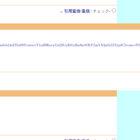
→
引用返信
/
返信
/ チェック-
VzLmdvb2dsZS5tdS91cmw/cT1odHRwcyUzQSUyRiUyRndheWJhY2suYXJjaGl2ZS1pdC5vcmc