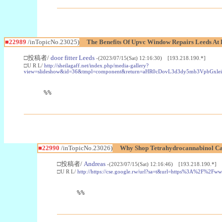
■22989
/inTopicNo.23025)
The Benefits Of Upvc Window Repairs Leeds At 
□投稿者/
door fitter Leeds
-(2023/07/15(Sat) 12:16:30) [193.218.190.*]
□U R L/
http://sheilagaff.net/index.php/media-gallery?
view=slideshow&id=36&tmpl=component&return=aHR0cDovL3d3dy5mb3Vpb
%%
■22990
/inTopicNo.23026)
Why Shop Tetrahydrocannabinol Ca
□投稿者/
Andreas
-(2023/07/15(Sat) 12:16:46) [193.218.190.*]
□U R L/
http://https://cse.google.rw/url?sa=t&url=https%3A%2F%2F
%%