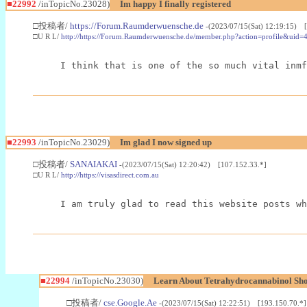
■22992
/inTopicNo.23028)
Im happy I finally registered
□投稿者/
https://Forum.Raumderwuensche.de
-(2023/07/15(Sat) 12:19:15) 
□U R L/
http://https://Forum.Raumderwuensche.de/member.php?action=profile&uid=
I think that is one of the so much vital inmf
■22993
/inTopicNo.23029)
Im glad I now signed up
□投稿者/
SANAIAKAI
-(2023/07/15(Sat) 12:20:42) [107.152.33.*]
□U R L/
http://https://visasdirect.com.au
I am truly glad to read this website posts wh
■22994
/inTopicNo.23030)
Learn About Tetrahydrocannabinol S
□投稿者/
cse.Google.Ae
-(2023/07/15(Sat) 12:22:51) [193.150.70.*]