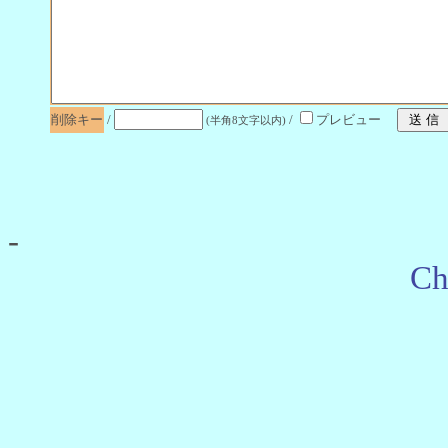
削除キー
/
/
プレビュー
(半角8文字以内)
-
Ch