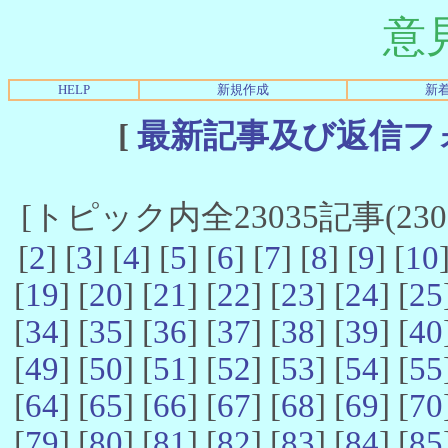
意
HELP
新規作成
新
[
最新記事及び返信フ
[トピック内全23035記事(23021
[
2
] [
3
] [
4
] [
5
] [
6
] [
7
] [
8
] [
9
] [
10
[
19
] [
20
] [
21
] [
22
] [
23
] [
24
] [
25
[
34
] [
35
] [
36
] [
37
] [
38
] [
39
] [
40
[
49
] [
50
] [
51
] [
52
] [
53
] [
54
] [
55
[
64
] [
65
] [
66
] [
67
] [
68
] [
69
] [
70
[
79
] [
80
] [
81
] [
82
] [
83
] [
84
] [
85