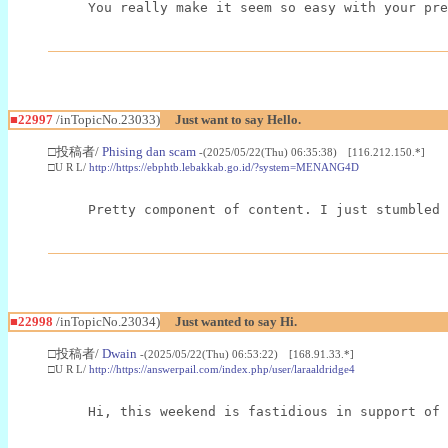
You really make it seem so easy with your pre
■22997
/inTopicNo.23033)
Just want to say Hello.
□投稿者/
Phising dan scam
-(2025/05/22(Thu) 06:35:38) [116.212.150.*]
□U R L/
http://https://ebphtb.lebakkab.go.id/?system=MENANG4D
Pretty component of content. I just stumbled 
■22998
/inTopicNo.23034)
Just wanted to say Hi.
□投稿者/
Dwain
-(2025/05/22(Thu) 06:53:22) [168.91.33.*]
□U R L/
http://https://answerpail.com/index.php/user/laraaldridge4
Hi, this weekend is fastidious in support of 