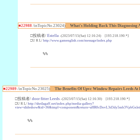
■22988
/inTopicNo.23024)
What's Holding Back This Diagnosing A
□投稿者/
Estella
-(2023/07/15(Sat) 12:16:24) [193.218.190.*]
□U R L/
http://www.gamenglish.com/message/index.php
%%
■22989
/inTopicNo.23025)
The Benefits Of Upvc Window Repairs Leeds At 
□投稿者/
door fitter Leeds
-(2023/07/15(Sat) 12:16:30) [193.218.190.*]
□U R L/
http://sheilagaff.net/index.php/media-gallery?
view=slideshow&id=36&tmpl=component&return=aHR0cDovL3d3dy5mb3Vpb
%%