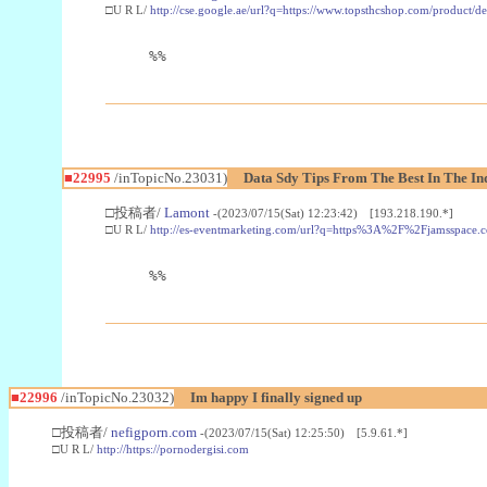
□U R L/
http://cse.google.ae/url?q=https://www.topsthcshop.com/product/d
%%
■22995
/inTopicNo.23031)
Data Sdy Tips From The Best In The In
□投稿者/
Lamont
-(2023/07/15(Sat) 12:23:42) [193.218.190.*]
□U R L/
http://es-eventmarketing.com/url?q=https%3A%2F%2Fjamsspace.
%%
■22996
/inTopicNo.23032)
Im happy I finally signed up
□投稿者/
nefigporn.com
-(2023/07/15(Sat) 12:25:50) [5.9.61.*]
□U R L/
http://https://pornodergisi.com