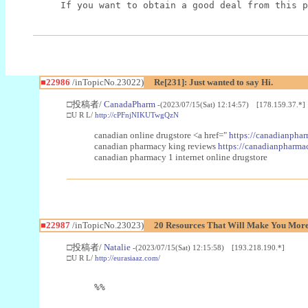
If you want to obtain a good deal from this p
■22986
/inTopicNo.23022)
Re[231]: Just wanted to say Hi.
□投稿者/
CanadaPharm
-(2023/07/15(Sat) 12:14:57) [178.159.37.*]
□U R L/
http://cPFnjNIKUTwgQzN
canadian online drugstore <a href="
https://canadianphar
canadian pharmacy king reviews
https://canadianpharmac
canadian pharmacy 1 internet online drugstore
■22987
/inTopicNo.23023)
20 Resources That Will Make You More 
□投稿者/
Natalie
-(2023/07/15(Sat) 12:15:58) [193.218.190.*]
□U R L/
http://eurasiaaz.com/
%%