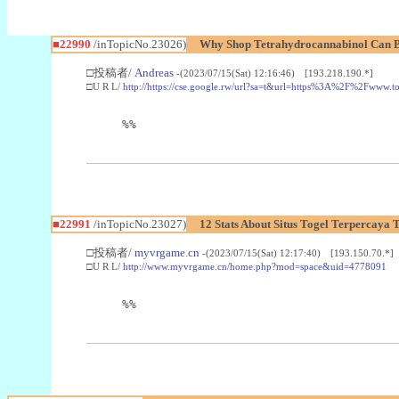
■22990
/inTopicNo.23026)
Why Shop Tetrahydrocannabinol Can B
□投稿者/
Andreas
-(2023/07/15(Sat) 12:16:46) [193.218.190.*]
□U R L/
http://https://cse.google.rw/url?sa=t&url=https%3A%2F%2Fwww.
%%
■22991
/inTopicNo.23027)
12 Stats About Situs Togel Terpercaya
□投稿者/
myvrgame.cn
-(2023/07/15(Sat) 12:17:40) [193.150.70.*]
□U R L/
http://www.myvrgame.cn/home.php?mod=space&uid=4778091
%%