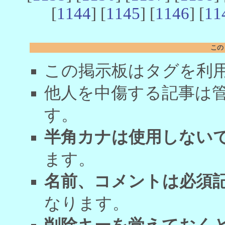
[
1144
] [
1145
] [
1146
] [
11
この
この掲示板はタグを利
他人を中傷する記事は
す。
半角カナは使用しない
ます。
名前、コメントは必須
なります。