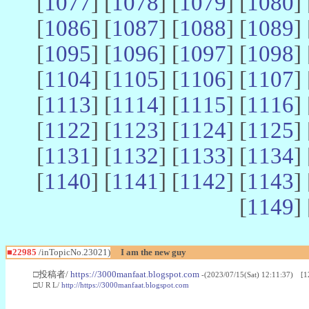
[
1077
] [
1078
] [
1079
] [
1080
] 
[
1086
] [
1087
] [
1088
] [
1089
] 
[
1095
] [
1096
] [
1097
] [
1098
] 
[
1104
] [
1105
] [
1106
] [
1107
] 
[
1113
] [
1114
] [
1115
] [
1116
] 
[
1122
] [
1123
] [
1124
] [
1125
] 
[
1131
] [
1132
] [
1133
] [
1134
] 
[
1140
] [
1141
] [
1142
] [
1143
] 
[
1149
] 
■22985
/inTopicNo.23021)
I am the new guy
□投稿者/
https://3000manfaat.blogspot.com
-(2023/07/15(Sat) 12:11:37) [1
□U R L/
http://https://3000manfaat.blogspot.com