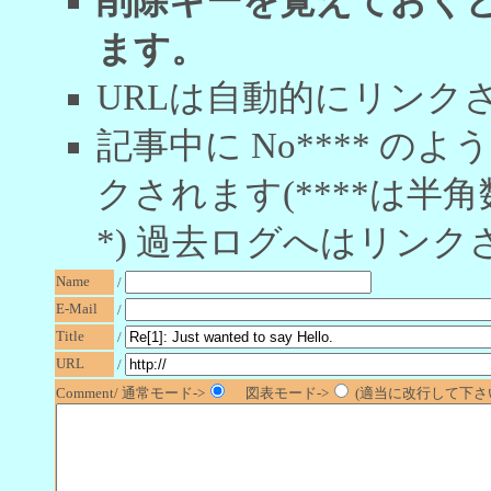
削除キーを覚えておく
ます。
URLは自動的にリンク
記事中に No**** 
クされます(****は半角
*) 過去ログへはリンク
Name
/
E-Mail
/
Title
/
URL
/
Comment/ 通常モード->
図表モード->
(適当に改行して下さい