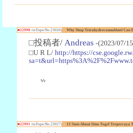
■22990
/inTopicNo.23026)
Why Shop Tetrahydrocannabinol Can B
□投稿者/
Andreas
-(2023/07/15
□U R L/
http://https://cse.google.rw
sa=t&url=https%3A%2F%2Fwww.t
%%
■22991
/inTopicNo.23027)
12 Stats About Situs Togel Terpercaya