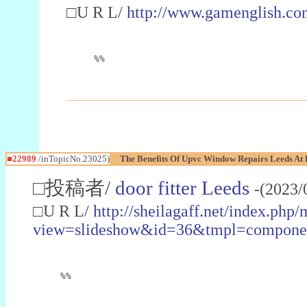
□U R L/
http://www.gamenglish.co
%%
■22989
/inTopicNo.23025)
The Benefits Of Upvc Window Repairs Leeds At 
□投稿者/
door fitter Leeds
-(2023/
□U R L/
http://sheilagaff.net/index.php/
view=slideshow&id=36&tmpl=comp
%%