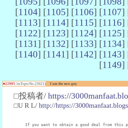
[
1095
] [
1096
] [
1097
] [
1098
] 
[
1104
] [
1105
] [
1106
] [
1107
] 
[
1113
] [
1114
] [
1115
] [
1116
] 
[
1122
] [
1123
] [
1124
] [
1125
] 
[
1131
] [
1132
] [
1133
] [
1134
] 
[
1140
] [
1141
] [
1142
] [
1143
] 
[
1149
] 
■22985
/inTopicNo.23021)
I am the new guy
□投稿者/
https://3000manfaat.bl
□U R L/
http://https://3000manfaat.blog
If you want to obtain a good deal from this p