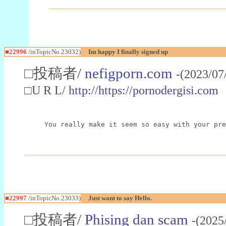
■22996
/inTopicNo.23032)
Im happy I finally signed up
□投稿者/
nefigporn.com
-(2023/07
□U R L/
http://https://pornodergisi.com
You really make it seem so easy with your pre
■22997
/inTopicNo.23033)
Just want to say Hello.
□投稿者/
Phising dan scam
-(2025