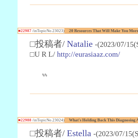
■22987
/inTopicNo.23023)
20 Resources That Will Make You More 
□投稿者/
Natalie
-(2023/07/15(
□U R L/
http://eurasiaaz.com/
%%
■22988
/inTopicNo.23024)
What's Holding Back This Diagnosing A
□投稿者/
Estella
-(2023/07/15(