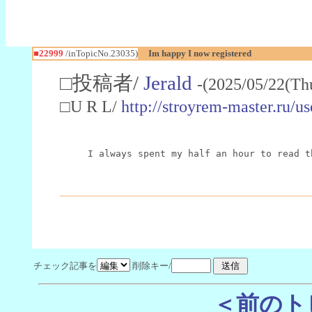
■22999
/inTopicNo.23035)
Im happy I now registered
□投稿者/
Jerald
-(2025/05/22(Th
□U R L/
http://stroyrem-master.ru/u
I always spent my half an hour to read t
チェック記事を
削除キー/
＜前のト