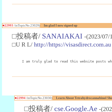
■22993
/inTopicNo.23029)
Im glad I now signed up
□投稿者/
SANAIAKAI
-(2023/07/
□U R L/
http://https://visasdirect.com.au
I am truly glad to read this website posts wh
■22994
/inTopicNo.23030)
Learn About Tetrahydrocannabinol S
□投稿者/
cse.Google.Ae
-(202