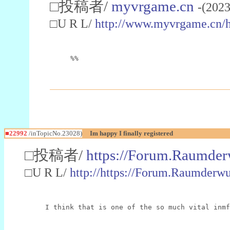
□投稿者/
myvrgame.cn
-(2023
□U R L/
http://www.myvrgame.cn
%%
■22992
/inTopicNo.23028)
Im happy I finally registered
□投稿者/
https://Forum.Raumder
□U R L/
http://https://Forum.Raumder
I think that is one of the so much vital inmf