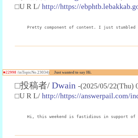
□U R L/
http://https://ebphtb.lebakk
Pretty component of content. I just stumbled 
■22998
/inTopicNo.23034)
Just wanted to say Hi.
□投稿者/
Dwain
-(2025/05/22(Thu) 
□U R L/
http://https://answerpail.com/i
Hi, this weekend is fastidious in support of 