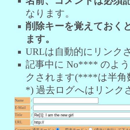
名前、コメントは必須
なります。
削除キーを覚えておく
ます。
URLは自動的にリンク
記事中に No**** 
クされます(****は半角
*) 過去ログへはリンク
Name
/
E-Mail
/
Title
/
URL
/
Comment/ 通常モード->
図表モード->
(適当に改行して下さい