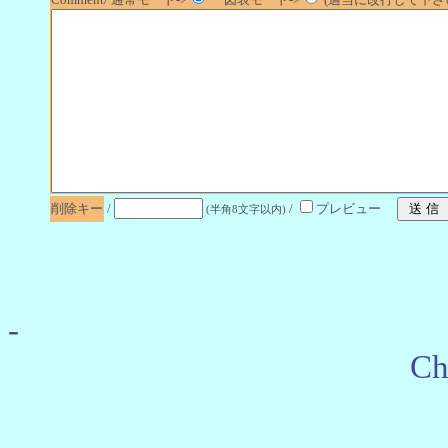
削除キー
/
/
プレビュー
(半角8文字以内)
-
Ch