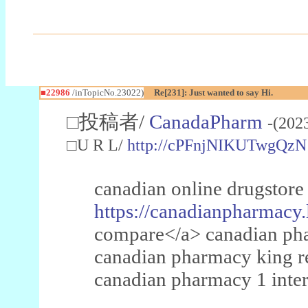
■22986
/inTopicNo.23022)
Re[231]: Just wanted to say Hi.
□投稿者/
CanadaPharm
-(202
□U R L/
http://cPFnjNIKUTwgQzN
canadian online drugstore
https://canadianpharmacy.
compare</a> canadian pha
canadian pharmacy king 
canadian pharmacy 1 inter