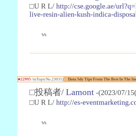
□U R L/
http://cse.google.ae/url?q
live-resin-alien-kush-indica-dispo
%%
■22995
/inTopicNo.23031)
Data Sdy Tips From The Best In The In
□投稿者/
Lamont
-(2023/07/15
□U R L/
http://es-eventmarketin
%%