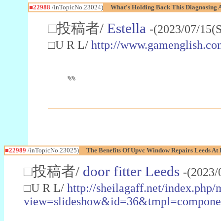
■22988
/inTopicNo.23024)
What's Holding Back This Diagnosing A
□投稿者/
Estella
-(2023/07/15(
□U R L/
http://www.gamenglish.co
%%
■22989
/inTopicNo.23025)
The Benefits Of Upvc Window Repairs Leeds At 
□投稿者/
door fitter Leeds
-(2023/
□U R L/
http://sheilagaff.net/index.php/
view=slideshow&id=36&tmpl=comp