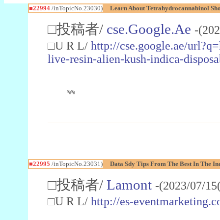
■22994
/inTopicNo.23030)
Learn About Tetrahydrocannabinol S
□投稿者/
cse.Google.Ae
-(202
□U R L/
http://cse.google.ae/url?q
live-resin-alien-kush-indica-dispo
%%
■22995
/inTopicNo.23031)
Data Sdy Tips From The Best In The In
□投稿者/
Lamont
-(2023/07/15
□U R L/
http://es-eventmarketin