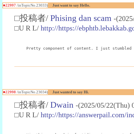
■22997
/inTopicNo.23033)
Just want to say Hello.
□投稿者/
Phising dan scam
-(2025
□U R L/
http://https://ebphtb.lebakk
Pretty component of content. I just stumbled 
■22998
/inTopicNo.23034)
Just wanted to say Hi.
□投稿者/
Dwain
-(2025/05/22(Thu) 
□U R L/
http://https://answerpail.com/i