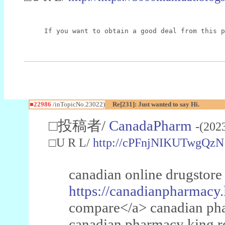
If you want to obtain a good deal from this p
■22986
/inTopicNo.23022)
Re[231]: Just wanted to say Hi.
□投稿者/
CanadaPharm
-(202
□U R L/
http://cPFnjNIKUTwgQzN
canadian online drugstore
https://canadianpharmacy.
compare</a> canadian pha
canadian pharmacy king 