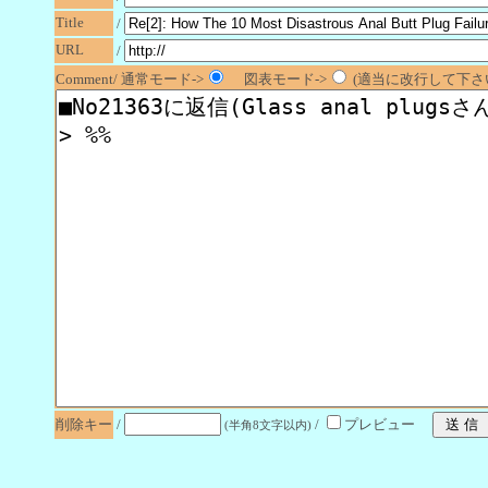
Title
/
URL
/
Comment/ 通常モード->
図表モード->
(適当に改行して下さい
削除キー
/
/
プレビュー
(半角8文字以内)