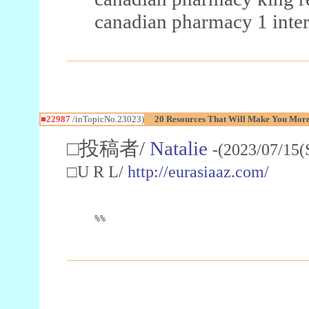
canadian pharmacy 1 inter
■22987
/inTopicNo.23023)
20 Resources That Will Make You More 
□投稿者/
Natalie
-(2023/07/15(
□U R L/
http://eurasiaaz.com/
%%