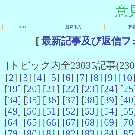
意
HELP
新規作成
新
[
最新記事及び返信フ
[トピック内全23035記事(23021
[
2
] [
3
] [
4
] [
5
] [
6
] [
7
] [
8
] [
9
] [
10
[
19
] [
20
] [
21
] [
22
] [
23
] [
24
] [
25
[
34
] [
35
] [
36
] [
37
] [
38
] [
39
] [
40
[
49
] [
50
] [
51
] [
52
] [
53
] [
54
] [
55
[
64
] [
65
] [
66
] [
67
] [
68
] [
69
] [
70
[
79
] [
80
] [
81
] [
82
] [
83
] [
84
] [
85