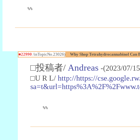
%%
■22990
/inTopicNo.23026)
Why Shop Tetrahydrocannabinol Can B
□投稿者/
Andreas
-(2023/07/15
□U R L/
http://https://cse.google.rw
sa=t&url=https%3A%2F%2Fwww.t
%%