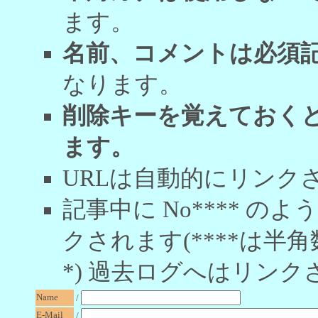
ます。
名前、コメントは必須
なります。
削除キーを覚えておく
ます。
URLは自動的にリンク
記事中に No**** 
クされます(****は半角
*) 過去ログへはリンク
Name
/
E-Mail
/