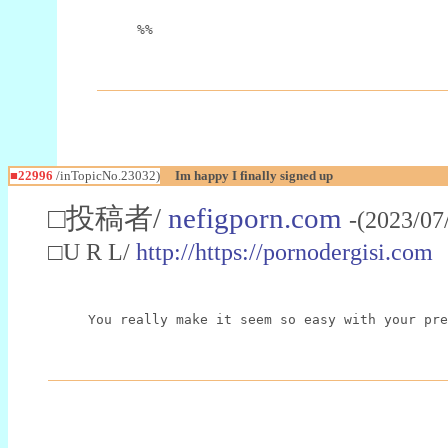
%%
■22996
/inTopicNo.23032)
Im happy I finally signed up
□投稿者/
nefigporn.com
-(2023/07
□U R L/
http://https://pornodergisi.com
You really make it seem so easy with your pre