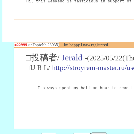
Hi, this weekend is fastidious in support of 
■22999
/inTopicNo.23035)
Im happy I now registered
□投稿者/
Jerald
-(2025/05/22(Th
□U R L/
http://stroyrem-master.ru/u
I always spent my half an hour to read t