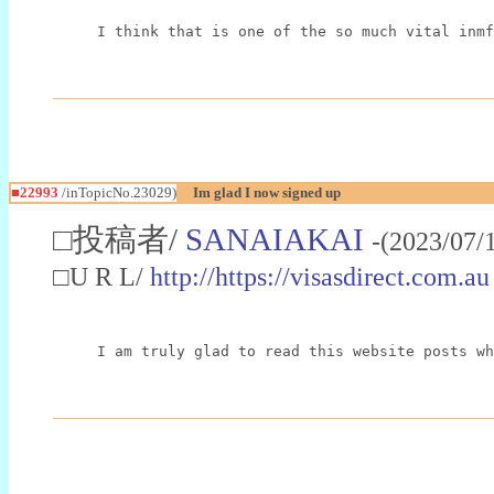
I think that is one of the so much vital inmf
■22993
/inTopicNo.23029)
Im glad I now signed up
□投稿者/
SANAIAKAI
-(2023/07/
□U R L/
http://https://visasdirect.com.au
I am truly glad to read this website posts wh