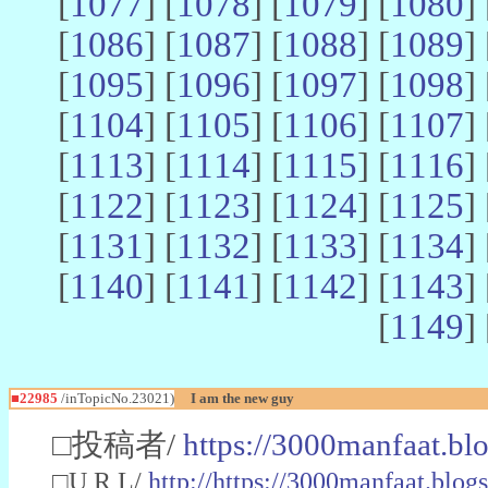
[
1077
] [
1078
] [
1079
] [
1080
] 
[
1086
] [
1087
] [
1088
] [
1089
] 
[
1095
] [
1096
] [
1097
] [
1098
] 
[
1104
] [
1105
] [
1106
] [
1107
] 
[
1113
] [
1114
] [
1115
] [
1116
] 
[
1122
] [
1123
] [
1124
] [
1125
] 
[
1131
] [
1132
] [
1133
] [
1134
] 
[
1140
] [
1141
] [
1142
] [
1143
] 
[
1149
] 
■22985
/inTopicNo.23021)
I am the new guy
□投稿者/
https://3000manfaat.bl
□U R L/
http://https://3000manfaat.blog