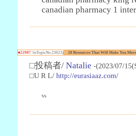
canadian pharmacy 1 inter
■22987
/inTopicNo.23023)
20 Resources That Will Make You More 
□投稿者/
Natalie
-(2023/07/15(
□U R L/
http://eurasiaaz.com/
%%