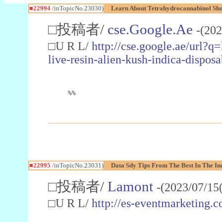
■22994
/inTopicNo.23030)
Learn About Tetrahydrocannabinol S
□投稿者/
cse.Google.Ae
-(202
□U R L/
http://cse.google.ae/url?q
live-resin-alien-kush-indica-dispo
%%
■22995
/inTopicNo.23031)
Data Sdy Tips From The Best In The In
□投稿者/
Lamont
-(2023/07/15
□U R L/
http://es-eventmarketin