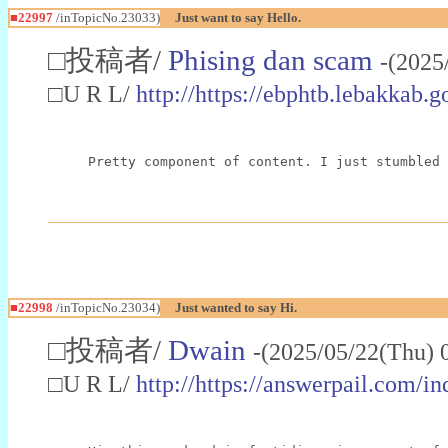
■22997
/inTopicNo.23033)
Just want to say Hello.
□投稿者/
Phising dan scam
-(2025
□U R L/
http://https://ebphtb.lebakk
Pretty component of content. I just stumbled 
■22998
/inTopicNo.23034)
Just wanted to say Hi.
□投稿者/
Dwain
-(2025/05/22(Thu) 
□U R L/
http://https://answerpail.com/i