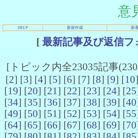
意
HELP
新規作成
新
[
最新記事及び返信フ
[トピック内全23035記事(23021
[
2
] [
3
] [
4
] [
5
] [
6
] [
7
] [
8
] [
9
] [
10
[
19
] [
20
] [
21
] [
22
] [
23
] [
24
] [
25
[
34
] [
35
] [
36
] [
37
] [
38
] [
39
] [
40
[
49
] [
50
] [
51
] [
52
] [
53
] [
54
] [
55
[
64
] [
65
] [
66
] [
67
] [
68
] [
69
] [
70
[
79
] [
80
] [
81
] [
82
] [
83
] [
84
] [
85