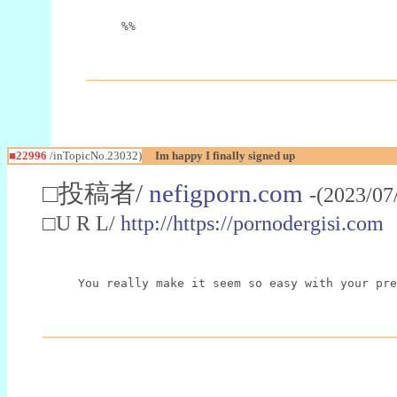
%%
■22996
/inTopicNo.23032)
Im happy I finally signed up
□投稿者/
nefigporn.com
-(2023/07
□U R L/
http://https://pornodergisi.com
You really make it seem so easy with your pre