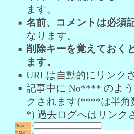
ます。
名前、コメントは必須
なります。
削除キーを覚えておく
ます。
URLは自動的にリンク
記事中に No**** 
クされます(****は半角
*) 過去ログへはリンク
Name
/
E-Mail
/