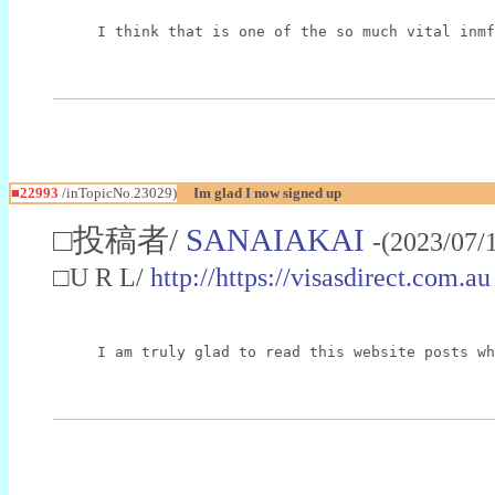
I think that is one of the so much vital inmf
■22993
/inTopicNo.23029)
Im glad I now signed up
□投稿者/
SANAIAKAI
-(2023/07/
□U R L/
http://https://visasdirect.com.au
I am truly glad to read this website posts wh