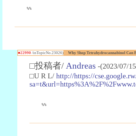
%%
■22990
/inTopicNo.23026)
Why Shop Tetrahydrocannabinol Can B
□投稿者/
Andreas
-(2023/07/15
□U R L/
http://https://cse.google.rw
sa=t&url=https%3A%2F%2Fwww.t
%%