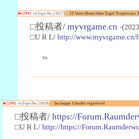
■22991
/inTopicNo.23027)
12 Stats About Situs Togel Terpercaya
□投稿者/
myvrgame.cn
-(2023
□U R L/
http://www.myvrgame.cn
%%
■22992
/inTopicNo.23028)
Im happy I finally registered
□投稿者/
https://Forum.Raumder
□U R L/
http://https://Forum.Raumder