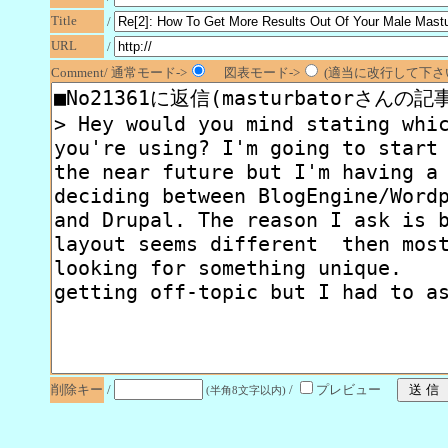
Title
/
URL
/
Comment/ 通常モード->
図表モード->
(適当に改行して下さい
削除キー
/
/
プレビュー
(半角8文字以内)