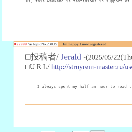
Hi, this weekend is fastidious in support of 
■22999
/inTopicNo.23035)
Im happy I now registered
□投稿者/
Jerald
-(2025/05/22(Th
□U R L/
http://stroyrem-master.ru/u
I always spent my half an hour to read t