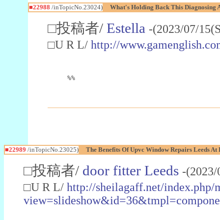
■22988
/inTopicNo.23024)
What's Holding Back This Diagnosing A
□投稿者/
Estella
-(2023/07/15(
□U R L/
http://www.gamenglish.co
%%
■22989
/inTopicNo.23025)
The Benefits Of Upvc Window Repairs Leeds At 
□投稿者/
door fitter Leeds
-(2023/
□U R L/
http://sheilagaff.net/index.php/
view=slideshow&id=36&tmpl=comp