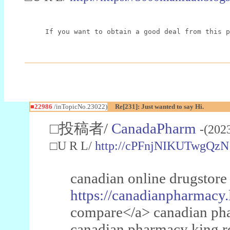
If you want to obtain a good deal from this p
■22986
/inTopicNo.23022)
Re[231]: Just wanted to say Hi.
□投稿者/
CanadaPharm
-(202
□U R L/
http://cPFnjNIKUTwgQzN
canadian online drugstore
https://canadianpharmacy.
compare</a> canadian pha
canadian pharmacy king 