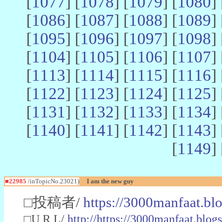
[
1077
] [
1078
] [
1079
] [
1080
] 
[
1086
] [
1087
] [
1088
] [
1089
] 
[
1095
] [
1096
] [
1097
] [
1098
] 
[
1104
] [
1105
] [
1106
] [
1107
] 
[
1113
] [
1114
] [
1115
] [
1116
] 
[
1122
] [
1123
] [
1124
] [
1125
] 
[
1131
] [
1132
] [
1133
] [
1134
] 
[
1140
] [
1141
] [
1142
] [
1143
] 
[
1149
] 
■22985
/inTopicNo.23021)
I am the new guy
□投稿者/
https://3000manfaat.bl
□U R L/
http://https://3000manfaat.blog