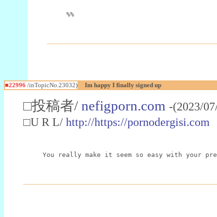
%%
■22996
/inTopicNo.23032)
Im happy I finally signed up
□投稿者/
nefigporn.com
-(2023/07
□U R L/
http://https://pornodergisi.com
You really make it seem so easy with your pre