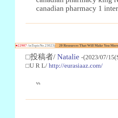
canadian pharmacy 1 inter
■22987
/inTopicNo.23023)
20 Resources That Will Make You More 
□投稿者/
Natalie
-(2023/07/15(
□U R L/
http://eurasiaaz.com/
%%