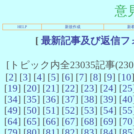
意
HELP
新規作成
新
[
最新記事及び返信フ
[トピック内全23035記事(23021
[
2
] [
3
] [
4
] [
5
] [
6
] [
7
] [
8
] [
9
] [
10
[
19
] [
20
] [
21
] [
22
] [
23
] [
24
] [
25
[
34
] [
35
] [
36
] [
37
] [
38
] [
39
] [
40
[
49
] [
50
] [
51
] [
52
] [
53
] [
54
] [
55
[
64
] [
65
] [
66
] [
67
] [
68
] [
69
] [
70
[
79
] [
80
] [
81
] [
82
] [
83
] [
84
] [
85