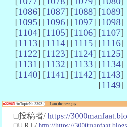
[
1077
] [
1078
] [
1079
] [
1080
] 
[
1086
] [
1087
] [
1088
] [
1089
] 
[
1095
] [
1096
] [
1097
] [
1098
] 
[
1104
] [
1105
] [
1106
] [
1107
] 
[
1113
] [
1114
] [
1115
] [
1116
] 
[
1122
] [
1123
] [
1124
] [
1125
] 
[
1131
] [
1132
] [
1133
] [
1134
] 
[
1140
] [
1141
] [
1142
] [
1143
] 
[
1149
] 
■22985
/inTopicNo.23021)
I am the new guy
□投稿者/
https://3000manfaat.bl
□U R L/
http://https://3000manfaat.blog