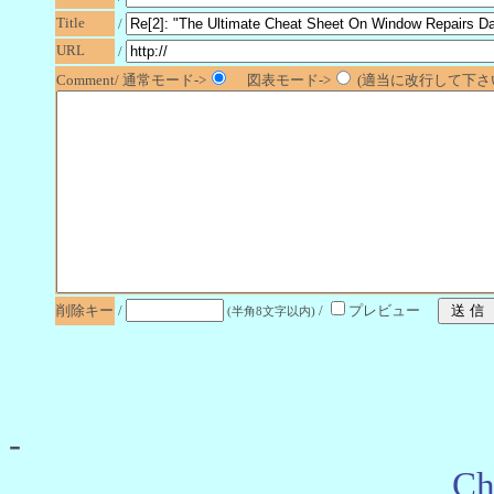
Title
/
URL
/
Comment/ 通常モード->
図表モード->
(適当に改行して下さい
削除キー
/
/
プレビュー
(半角8文字以内)
-
Ch