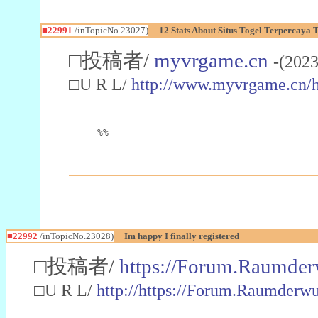
■22991
/inTopicNo.23027)
12 Stats About Situs Togel Terpercaya
□投稿者/
myvrgame.cn
-(2023
□U R L/
http://www.myvrgame.cn
%%
■22992
/inTopicNo.23028)
Im happy I finally registered
□投稿者/
https://Forum.Raumder
□U R L/
http://https://Forum.Raumder