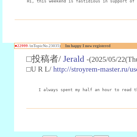
Hi, this weekend is fastidious in support of 
■22999
/inTopicNo.23035)
Im happy I now registered
□投稿者/
Jerald
-(2025/05/22(Th
□U R L/
http://stroyrem-master.ru/u
I always spent my half an hour to read t