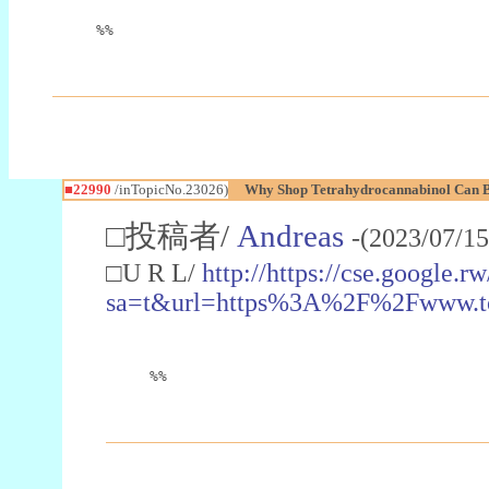
%%
■22990
/inTopicNo.23026)
Why Shop Tetrahydrocannabinol Can B
□投稿者/
Andreas
-(2023/07/15
□U R L/
http://https://cse.google.rw
sa=t&url=https%3A%2F%2Fwww.t
%%