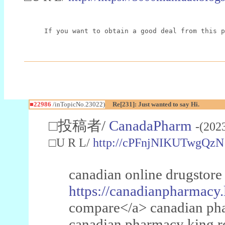
If you want to obtain a good deal from this p
■22986
/inTopicNo.23022)
Re[231]: Just wanted to say Hi.
□投稿者/
CanadaPharm
-(202
□U R L/
http://cPFnjNIKUTwgQzN
canadian online drugstore
https://canadianpharmacy.
compare</a> canadian pha
canadian pharmacy king 