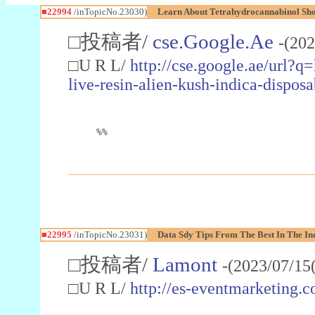
■22994
/inTopicNo.23030)
Learn About Tetrahydrocannabinol S
□投稿者/
cse.Google.Ae
-(202
□U R L/
http://cse.google.ae/url?q
live-resin-alien-kush-indica-dispo
%%
■22995
/inTopicNo.23031)
Data Sdy Tips From The Best In The In
□投稿者/
Lamont
-(2023/07/15
□U R L/
http://es-eventmarketin