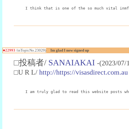
I think that is one of the so much vital inmf
■22993
/inTopicNo.23029)
Im glad I now signed up
□投稿者/
SANAIAKAI
-(2023/07/
□U R L/
http://https://visasdirect.com.au
I am truly glad to read this website posts wh