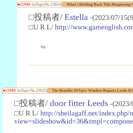
■22988
/inTopicNo.23024)
What's Holding Back This Diagnosing A
□投稿者/
Estella
-(2023/07/15(
□U R L/
http://www.gamenglish.co
%%
■22989
/inTopicNo.23025)
The Benefits Of Upvc Window Repairs Leeds At 
□投稿者/
door fitter Leeds
-(2023/
□U R L/
http://sheilagaff.net/index.php/
view=slideshow&id=36&tmpl=comp