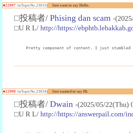
■22997
/inTopicNo.23033)
Just want to say Hello.
□投稿者/
Phising dan scam
-(2025
□U R L/
http://https://ebphtb.lebakk
Pretty component of content. I just stumbled 
■22998
/inTopicNo.23034)
Just wanted to say Hi.
□投稿者/
Dwain
-(2025/05/22(Thu) 
□U R L/
http://https://answerpail.com/i