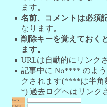
ます。
名前、コメントは必須
なります。
削除キーを覚えておく
ます。
URLは自動的にリンク
記事中に No**** 
クされます(****は半角
*) 過去ログへはリンク
Name
/
E-Mail
/