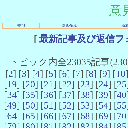
意
HELP
新規作成
新
[
最新記事及び返信フ
[トピック内全23035記事(23021
[
2
] [
3
] [
4
] [
5
] [
6
] [
7
] [
8
] [
9
] [
10
[
19
] [
20
] [
21
] [
22
] [
23
] [
24
] [
25
[
34
] [
35
] [
36
] [
37
] [
38
] [
39
] [
40
[
49
] [
50
] [
51
] [
52
] [
53
] [
54
] [
55
[
64
] [
65
] [
66
] [
67
] [
68
] [
69
] [
70
[
79
] [
80
] [
81
] [
82
] [
83
] [
84
] [
85