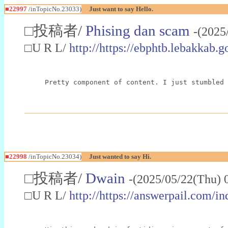
■22997
/inTopicNo.23033)
Just want to say Hello.
□投稿者/
Phising dan scam
-(2025
□U R L/
http://https://ebphtb.lebakk
Pretty component of content. I just stumbled 
■22998
/inTopicNo.23034)
Just wanted to say Hi.
□投稿者/
Dwain
-(2025/05/22(Thu) 
□U R L/
http://https://answerpail.com/i