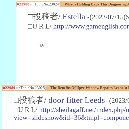
■22988
/inTopicNo.23024)
What's Holding Back This Diagnosing A
□投稿者/
Estella
-(2023/07/15(
□U R L/
http://www.gamenglish.co
%%
■22989
/inTopicNo.23025)
The Benefits Of Upvc Window Repairs Leeds At 
□投稿者/
door fitter Leeds
-(2023/
□U R L/
http://sheilagaff.net/index.php/
view=slideshow&id=36&tmpl=comp