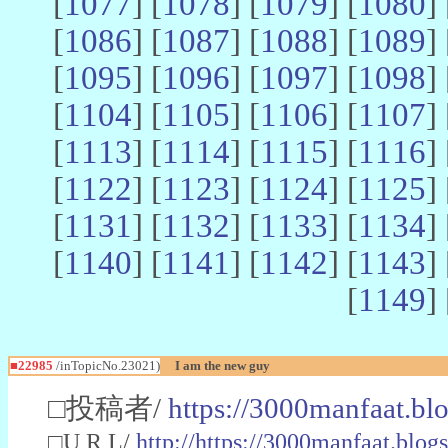
[
1077
] [
1078
] [
1079
] [
1080
] 
[
1086
] [
1087
] [
1088
] [
1089
] 
[
1095
] [
1096
] [
1097
] [
1098
] 
[
1104
] [
1105
] [
1106
] [
1107
] 
[
1113
] [
1114
] [
1115
] [
1116
] 
[
1122
] [
1123
] [
1124
] [
1125
] 
[
1131
] [
1132
] [
1133
] [
1134
] 
[
1140
] [
1141
] [
1142
] [
1143
] 
[
1149
] 
■22985
/inTopicNo.23021)
I am the new guy
□投稿者/
https://3000manfaat.bl
□U R L/
http://https://3000manfaat.blog