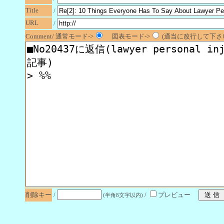
Title
/
URL
/
Comment/ 通常モード->
図表モード->
(適当に改行して下さい
削除キー
/
/
プレビュー
(半角8文字以内)