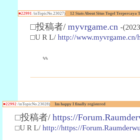
■22991
/inTopicNo.23027)
12 Stats About Situs Togel Terpercaya
□投稿者/
myvrgame.cn
-(2023
□U R L/
http://www.myvrgame.cn
%%
■22992
/inTopicNo.23028)
Im happy I finally registered
□投稿者/
https://Forum.Raumder
□U R L/
http://https://Forum.Raumder