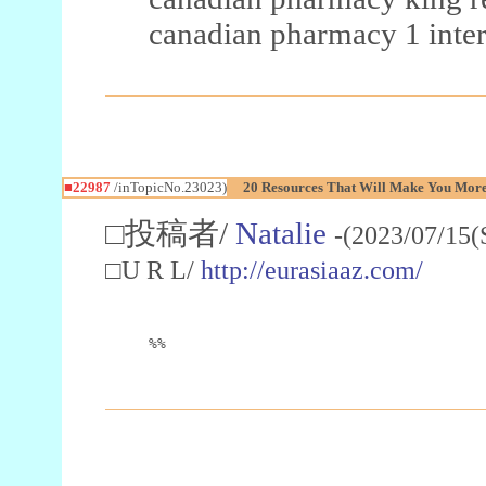
canadian pharmacy 1 inter
■22987
/inTopicNo.23023)
20 Resources That Will Make You More 
□投稿者/
Natalie
-(2023/07/15(
□U R L/
http://eurasiaaz.com/
%%