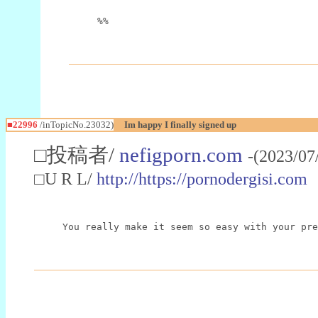
%%
■22996
/inTopicNo.23032)
Im happy I finally signed up
□投稿者/
nefigporn.com
-(2023/07
□U R L/
http://https://pornodergisi.com
You really make it seem so easy with your pre