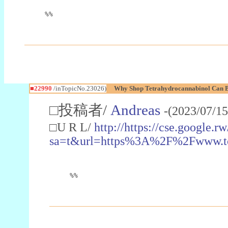
%%
■22990
/inTopicNo.23026)
Why Shop Tetrahydrocannabinol Can B
□投稿者/
Andreas
-(2023/07/15
□U R L/
http://https://cse.google.rw
sa=t&url=https%3A%2F%2Fwww.t
%%