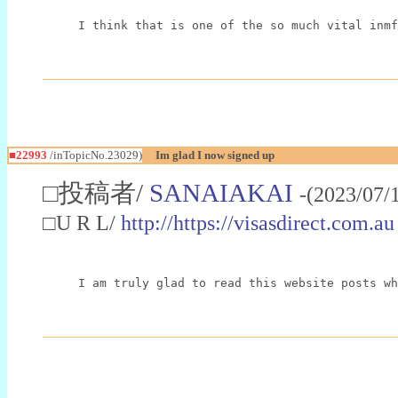
I think that is one of the so much vital inmf
■22993
/inTopicNo.23029)
Im glad I now signed up
□投稿者/
SANAIAKAI
-(2023/07/
□U R L/
http://https://visasdirect.com.au
I am truly glad to read this website posts wh