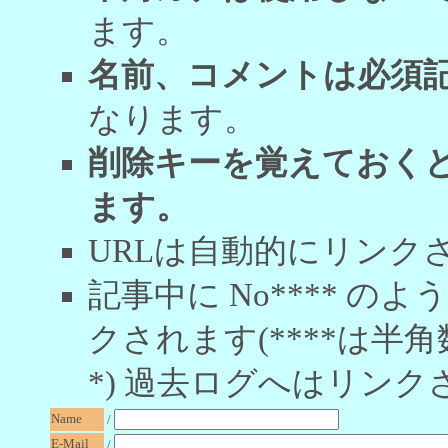
ます。
名前、コメントは必須
なります。
削除キーを覚えておく
ます。
URLは自動的にリンク
記事中に No**** 
クされます(****は半角
*) 過去ログへはリンク
Name
/
E-Mail
/