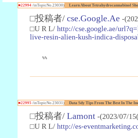
■22994
/inTopicNo.23030)
Learn About Tetrahydrocannabinol S
□投稿者/
cse.Google.Ae
-(202
□U R L/
http://cse.google.ae/url?q
live-resin-alien-kush-indica-dispo
%%
■22995
/inTopicNo.23031)
Data Sdy Tips From The Best In The In
□投稿者/
Lamont
-(2023/07/15
□U R L/
http://es-eventmarketin