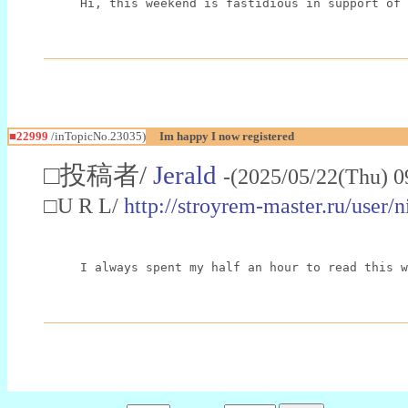
Hi, this weekend is fastidious in support of 
■22999
/inTopicNo.23035)
Im happy I now registered
□投稿者/
Jerald
-(2025/05/22(Thu) 0
□U R L/
http://stroyrem-master.ru/user/
I always spent my half an hour to read this w