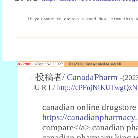
If you want to obtain a good deal from this p
■22986
/inTopicNo.23022)
Re[231]: Just wanted to say Hi.
□投稿者/
CanadaPharm
-(202
□U R L/
http://cPFnjNIKUTwgQzN
canadian online drugstore
https://canadianpharmacy.
compare</a> canadian pha
canadian pharmacy king 