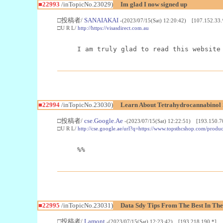
■22993
/inTopicNo.23029)
Im glad I now signed up
□投稿者/
SANAIAKAI
-(2023/07/15(Sat) 12:20:42) [107.152.33.
□U R L/
http://https://visasdirect.com.au
I am truly glad to read this website
■22994
/inTopicNo.23030)
Learn About Tetrahydrocannabino
□投稿者/
cse.Google.Ae
-(2023/07/15(Sat) 12:22:51) [193.150.7
□U R L/
http://cse.google.ae/url?q=https://www.topsthcshop.com/produc
%%
■22995
/inTopicNo.23031)
Data Sdy Tips From The Best In The
□投稿者/
Lamont
-(2023/07/15(Sat) 12:23:42) [193.218.190.*]