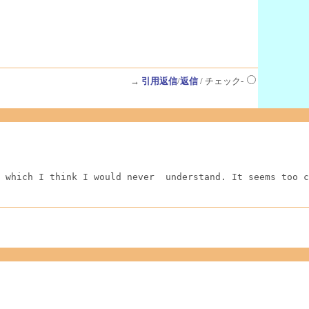
→
引用返信
/
返信
/ チェック-
 which I think I would never  understand. It seems too c