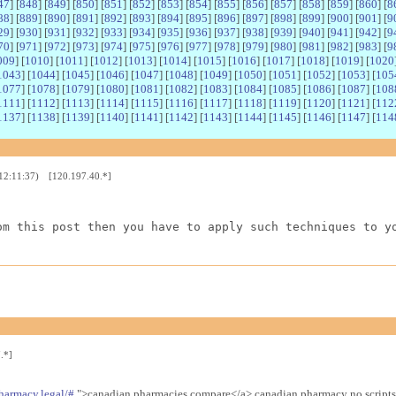
47
] [
848
] [
849
] [
850
] [
851
] [
852
] [
853
] [
854
] [
855
] [
856
] [
857
] [
858
] [
859
] [
860
] [
8
88
] [
889
] [
890
] [
891
] [
892
] [
893
] [
894
] [
895
] [
896
] [
897
] [
898
] [
899
] [
900
] [
901
] [
9
29
] [
930
] [
931
] [
932
] [
933
] [
934
] [
935
] [
936
] [
937
] [
938
] [
939
] [
940
] [
941
] [
942
] [
9
70
] [
971
] [
972
] [
973
] [
974
] [
975
] [
976
] [
977
] [
978
] [
979
] [
980
] [
981
] [
982
] [
983
] [
9
009
] [
1010
] [
1011
] [
1012
] [
1013
] [
1014
] [
1015
] [
1016
] [
1017
] [
1018
] [
1019
] [
1020
1043
] [
1044
] [
1045
] [
1046
] [
1047
] [
1048
] [
1049
] [
1050
] [
1051
] [
1052
] [
1053
] [
105
1077
] [
1078
] [
1079
] [
1080
] [
1081
] [
1082
] [
1083
] [
1084
] [
1085
] [
1086
] [
1087
] [
108
1111
] [
1112
] [
1113
] [
1114
] [
1115
] [
1116
] [
1117
] [
1118
] [
1119
] [
1120
] [
1121
] [
112
1137
] [
1138
] [
1139
] [
1140
] [
1141
] [
1142
] [
1143
] [
1144
] [
1145
] [
1146
] [
1147
] [
114
 12:11:37) [120.197.40.*]
om this post then you have to apply such techniques to y
.*]
harmacy.legal/#
">canadian pharmacies compare</a> canadian pharmacy no scripts