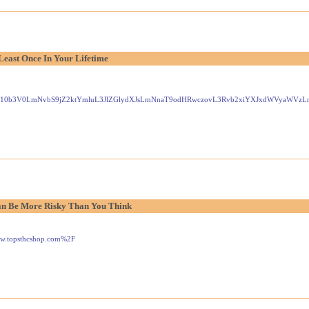
Least Once In Your Lifetime
Gxlei10b3V0LmNvbS9jZ2ktYmluL3JlZGlydXJsLmNnaT9odHRwczovL3Rvb2xiYXJxdWVyaW
n Be More Risky Than You Think
www.topsthcshop.com%2F