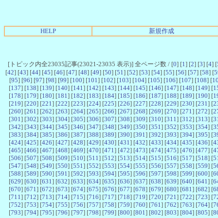
HELP
新規作成
[トピック内全23035記事(23021-23035 表示)] 全ページ数 / [
0
] [
1
] [
2
] [
3
] [
4
] [
[
42
] [
43
] [
44
] [
45
] [
46
] [
47
] [
48
] [
49
] [
50
] [
51
] [
52
] [
53
] [
54
] [
55
] [
56
] [
57
] [
58
] [
5
[
95
] [
96
] [
97
] [
98
] [
99
] [
100
] [
101
] [
102
] [
103
] [
104
] [
105
] [
106
] [
107
] [
108
] [
1
[
137
] [
138
] [
139
] [
140
] [
141
] [
142
] [
143
] [
144
] [
145
] [
146
] [
147
] [
148
] [
149
] [
1
[
178
] [
179
] [
180
] [
181
] [
182
] [
183
] [
184
] [
185
] [
186
] [
187
] [
188
] [
189
] [
190
] [
1
[
219
] [
220
] [
221
] [
222
] [
223
] [
224
] [
225
] [
226
] [
227
] [
228
] [
229
] [
230
] [
231
] [
2
[
260
] [
261
] [
262
] [
263
] [
264
] [
265
] [
266
] [
267
] [
268
] [
269
] [
270
] [
271
] [
272
] [
2
[
301
] [
302
] [
303
] [
304
] [
305
] [
306
] [
307
] [
308
] [
309
] [
310
] [
311
] [
312
] [
313
] [
3
[
342
] [
343
] [
344
] [
345
] [
346
] [
347
] [
348
] [
349
] [
350
] [
351
] [
352
] [
353
] [
354
] [
3
[
383
] [
384
] [
385
] [
386
] [
387
] [
388
] [
389
] [
390
] [
391
] [
392
] [
393
] [
394
] [
395
] [
3
[
424
] [
425
] [
426
] [
427
] [
428
] [
429
] [
430
] [
431
] [
432
] [
433
] [
434
] [
435
] [
436
] [
4
[
465
] [
466
] [
467
] [
468
] [
469
] [
470
] [
471
] [
472
] [
473
] [
474
] [
475
] [
476
] [
477
] [
4
[
506
] [
507
] [
508
] [
509
] [
510
] [
511
] [
512
] [
513
] [
514
] [
515
] [
516
] [
517
] [
518
] [
5
[
547
] [
548
] [
549
] [
550
] [
551
] [
552
] [
553
] [
554
] [
555
] [
556
] [
557
] [
558
] [
559
] [
5
[
588
] [
589
] [
590
] [
591
] [
592
] [
593
] [
594
] [
595
] [
596
] [
597
] [
598
] [
599
] [
600
] [
6
[
629
] [
630
] [
631
] [
632
] [
633
] [
634
] [
635
] [
636
] [
637
] [
638
] [
639
] [
640
] [
641
] [
6
[
670
] [
671
] [
672
] [
673
] [
674
] [
675
] [
676
] [
677
] [
678
] [
679
] [
680
] [
681
] [
682
] [
6
[
711
] [
712
] [
713
] [
714
] [
715
] [
716
] [
717
] [
718
] [
719
] [
720
] [
721
] [
722
] [
723
] [
7
[
752
] [
753
] [
754
] [
755
] [
756
] [
757
] [
758
] [
759
] [
760
] [
761
] [
762
] [
763
] [
764
] [
7
[
793
] [
794
] [
795
] [
796
] [
797
] [
798
] [
799
] [
800
] [
801
] [
802
] [
803
] [
804
] [
805
] [
8