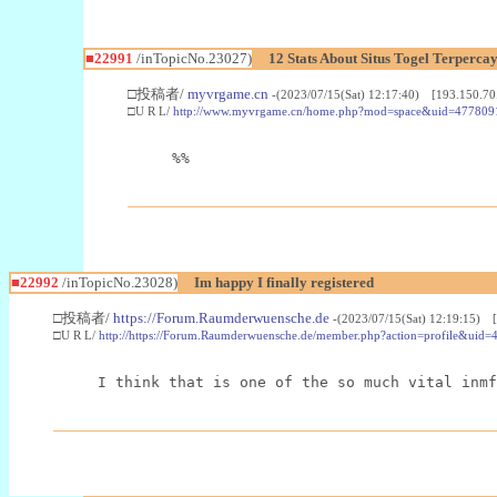
■22991
/inTopicNo.23027)
12 Stats About Situs Togel Terperc
□投稿者/
myvrgame.cn
-(2023/07/15(Sat) 12:17:40) [193.150.70
□U R L/
http://www.myvrgame.cn/home.php?mod=space&uid=477809
%%
■22992
/inTopicNo.23028)
Im happy I finally registered
□投稿者/
https://Forum.Raumderwuensche.de
-(2023/07/15(Sat) 12:19:15) 
□U R L/
http://https://Forum.Raumderwuensche.de/member.php?action=profile&uid=
I think that is one of the so much vital inmf