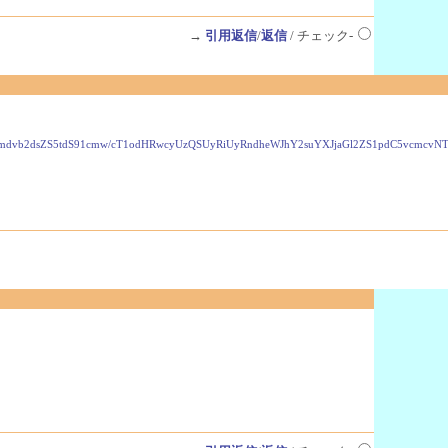
→
引用返信
/
返信
/ チェック-
VzLmdvb2dsZS5tdS91cmw/cT1odHRwcyUzQSUyRiUyRndheWJhY2suYXJjaGl2ZS1pdC5vcmc