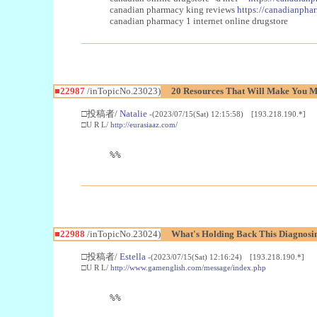
canadian pharmacy king reviews
https://canadianphar
canadian pharmacy 1 internet online drugstore
■22987
/inTopicNo.23023)
20 Resources That Will Make You Mo
□投稿者/
Natalie
-(2023/07/15(Sat) 12:15:58) [193.218.190.*]
□U R L/
http://eurasiaaz.com/
%%
■22988
/inTopicNo.23024)
What's Holding Back This Diagnosin
□投稿者/
Estella
-(2023/07/15(Sat) 12:16:24) [193.218.190.*]
□U R L/
http://www.gamenglish.com/message/index.php
%%