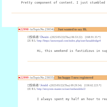
Pretty component of content. I just stumbled 
■22998
/inTopicNo.23034)
Just wanted to say Hi.
□投稿者/
Dwain
-(2025/05/22(Thu) 06:53:22) [168.91.33.*]
□U R L/
http://https://answerpail.com/index.php/user/laraaldridge4
Hi, this weekend is fastidious in su
■22999
/inTopicNo.23035)
Im happy I now registered
□投稿者/
Jerald
-(2025/05/22(Thu) 09:29:54) [158.62.223.*]
□U R L/
http://stroyrem-master.ru/user/nielsendehn5/
I always spent my half an hour to re