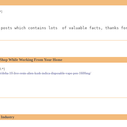
*]
 posts which contains lots  of valuable facts, thanks fo
l Shop While Working From Your Home
0.*]
t/delta-10-live-resin-alien-kush-indica-disposable-vape-pen-1600mg/
 Industry