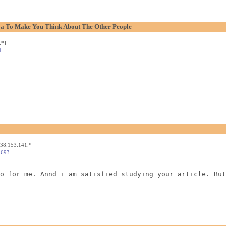
aya To Make You Think About The Other People
.*]
1
[38.153.141.*]
4693
o for me. Annd i am satisfied studying your article. But