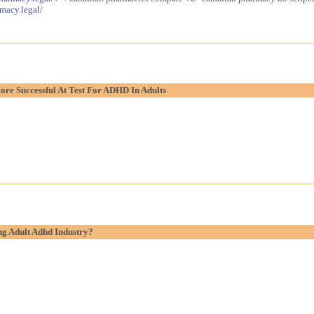
macy.legal/
re Successful At Test For ADHD In Adults
g Adult Adhd Industry?