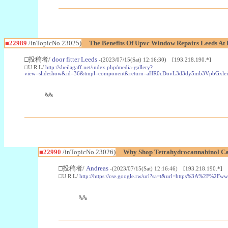
■22989
/inTopicNo.23025)
The Benefits Of Upvc Window Repairs Leeds At 
□投稿者/
door fitter Leeds
-(2023/07/15(Sat) 12:16:30) [193.218.190.*]
□U R L/
http://sheilagaff.net/index.php/media-gallery?
view=slideshow&id=36&tmpl=component&return=aHR0cDovL3d3dy5mb3Vpb
%%
■22990
/inTopicNo.23026)
Why Shop Tetrahydrocannabinol Ca
□投稿者/
Andreas
-(2023/07/15(Sat) 12:16:46) [193.218.190.*]
□U R L/
http://https://cse.google.rw/url?sa=t&url=https%3A%2F%2F
%%