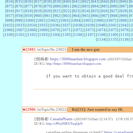
[
834
] [
835
] [
836
] [
837
] [
838
] [
839
] [
840
] [
841
] [
842
] [
843
] [
844
] [
845
] [
846
] [
8
[
875
] [
876
] [
877
] [
878
] [
879
] [
880
] [
881
] [
882
] [
883
] [
884
] [
885
] [
886
] [
887
] [
8
[
916
] [
917
] [
918
] [
919
] [
920
] [
921
] [
922
] [
923
] [
924
] [
925
] [
926
] [
927
] [
928
] [
9
[
957
] [
958
] [
959
] [
960
] [
961
] [
962
] [
963
] [
964
] [
965
] [
966
] [
967
] [
968
] [
969
] [
9
[
998
] [
999
] [
1000
] [
1001
] [
1002
] [
1003
] [
1004
] [
1005
] [
1006
] [
1007
] [
1008
] [
1
[
1032
] [
1033
] [
1034
] [
1035
] [
1036
] [
1037
] [
1038
] [
1039
] [
1040
] [
1041
] [
1042
] [
[
1066
] [
1067
] [
1068
] [
1069
] [
1070
] [
1071
] [
1072
] [
1073
] [
1074
] [
1075
] [
1076
] [
[
1100
] [
1101
] [
1102
] [
1103
] [
1104
] [
1105
] [
1106
] [
1107
] [
1108
] [
1109
] [
1110
] [
[
1134
] [
1135
] [
1136
] [
■22985
/inTopicNo.23021)
I am the new guy
□投稿者/
https://3000manfaat.blogspot.com
-(2023/07/15(Sat)
□U R L/
http://https://3000manfaat.blogspot.com
If you want to obtain a good deal fr
■22986
/inTopicNo.23022)
Re[231]: Just wanted to say Hi.
□投稿者/
CanadaPharm
-(2023/07/15(Sat) 12:14:57) [178.159.37
□U R L/
http://cPFnjNIKUTwgQzN
canadian online drugstore <a href="
https://canadianp