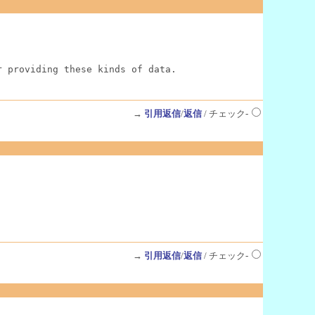
r providing these kinds of data.
→
引用返信
/
返信
/ チェック-
→
引用返信
/
返信
/ チェック-