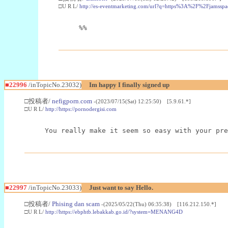
□U R L/
http://es-eventmarketing.com/url?q=https%3A%2F%2Fjamssp
%%
■22996
/inTopicNo.23032)
Im happy I finally signed up
□投稿者/
nefigporn.com
-(2023/07/15(Sat) 12:25:50) [5.9.61.*]
□U R L/
http://https://pornodergisi.com
You really make it seem so easy with your pre
■22997
/inTopicNo.23033)
Just want to say Hello.
□投稿者/
Phising dan scam
-(2025/05/22(Thu) 06:35:38) [116.212.150.*]
□U R L/
http://https://ebphtb.lebakkab.go.id/?system=MENANG4D