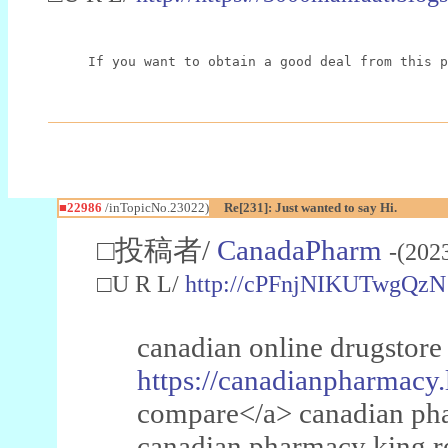
If you want to obtain a good deal from this p
■22986
/inTopicNo.23022)
Re[231]: Just wanted to say Hi.
□投稿者/
CanadaPharm
-(202
□U R L/
http://cPFnjNIKUTwgQzN
canadian online drugstore
https://canadianpharmacy.
compare</a> canadian pha
canadian pharmacy king 