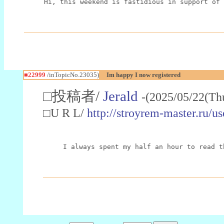
Hi, this weekend is fastidious in support of 
■22999
/inTopicNo.23035)
Im happy I now registered
□投稿者/
Jerald
-(2025/05/22(Th
□U R L/
http://stroyrem-master.ru/u
I always spent my half an hour to read t