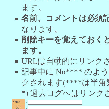
ます。
名前、コメントは必須
なります。
削除キーを覚えておく
ます。
URLは自動的にリンク
記事中に No**** 
クされます(****は半角
*) 過去ログへはリンク
Name
/
E-Mail
/