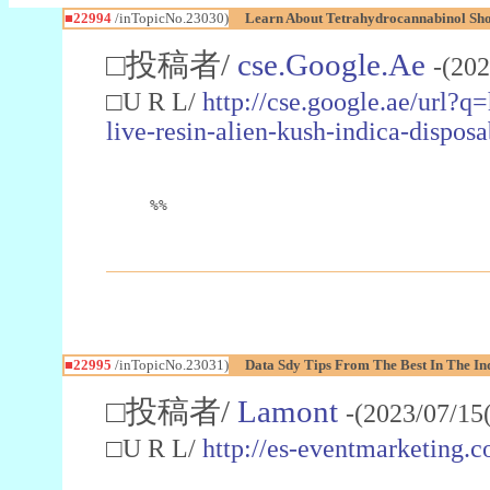
■22994
/inTopicNo.23030)
Learn About Tetrahydrocannabinol S
□投稿者/
cse.Google.Ae
-(202
□U R L/
http://cse.google.ae/url?q
live-resin-alien-kush-indica-dispo
%%
■22995
/inTopicNo.23031)
Data Sdy Tips From The Best In The In
□投稿者/
Lamont
-(2023/07/15
□U R L/
http://es-eventmarketin