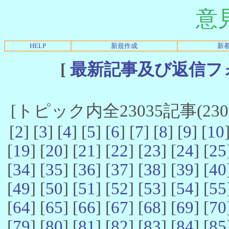
意
HELP
新規作成
新
[
最新記事及び返信フ
[トピック内全23035記事(23021
[
2
] [
3
] [
4
] [
5
] [
6
] [
7
] [
8
] [
9
] [
10
[
19
] [
20
] [
21
] [
22
] [
23
] [
24
] [
25
[
34
] [
35
] [
36
] [
37
] [
38
] [
39
] [
40
[
49
] [
50
] [
51
] [
52
] [
53
] [
54
] [
55
[
64
] [
65
] [
66
] [
67
] [
68
] [
69
] [
70
[
79
] [
80
] [
81
] [
82
] [
83
] [
84
] [
85