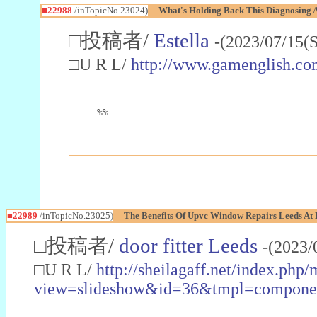
■22988
/inTopicNo.23024)
What's Holding Back This Diagnosing A
□投稿者/
Estella
-(2023/07/15(
□U R L/
http://www.gamenglish.co
%%
■22989
/inTopicNo.23025)
The Benefits Of Upvc Window Repairs Leeds At 
□投稿者/
door fitter Leeds
-(2023/
□U R L/
http://sheilagaff.net/index.php/
view=slideshow&id=36&tmpl=comp