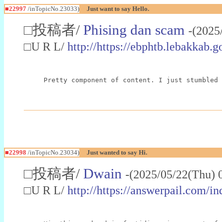
■22997
/inTopicNo.23033)
Just want to say Hello.
□投稿者/
Phising dan scam
-(2025
□U R L/
http://https://ebphtb.lebakk
Pretty component of content. I just stumbled 
■22998
/inTopicNo.23034)
Just wanted to say Hi.
□投稿者/
Dwain
-(2025/05/22(Thu) 
□U R L/
http://https://answerpail.com/i