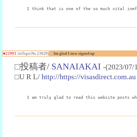
I think that is one of the so much vital inmf
■22993
/inTopicNo.23029)
Im glad I now signed up
□投稿者/
SANAIAKAI
-(2023/07/
□U R L/
http://https://visasdirect.com.au
I am truly glad to read this website posts wh