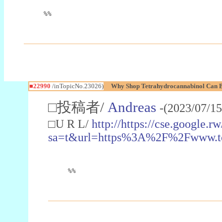
%%
■22990
/inTopicNo.23026)
Why Shop Tetrahydrocannabinol Can B
□投稿者/
Andreas
-(2023/07/15
□U R L/
http://https://cse.google.rw
sa=t&url=https%3A%2F%2Fwww.t
%%