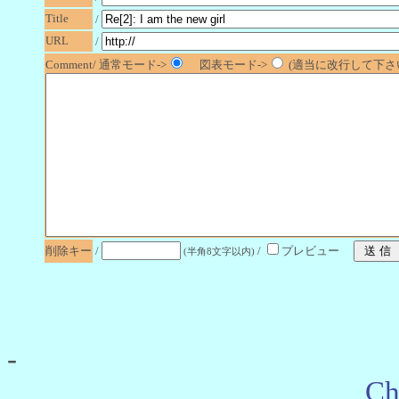
Title
/
URL
/
Comment/ 通常モード->
図表モード->
(適当に改行して下さい
削除キー
/
/
プレビュー
(半角8文字以内)
-
Ch