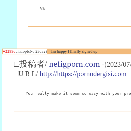
%%
■22996
/inTopicNo.23032)
Im happy I finally signed up
□投稿者/
nefigporn.com
-(2023/07
□U R L/
http://https://pornodergisi.com
You really make it seem so easy with your pre