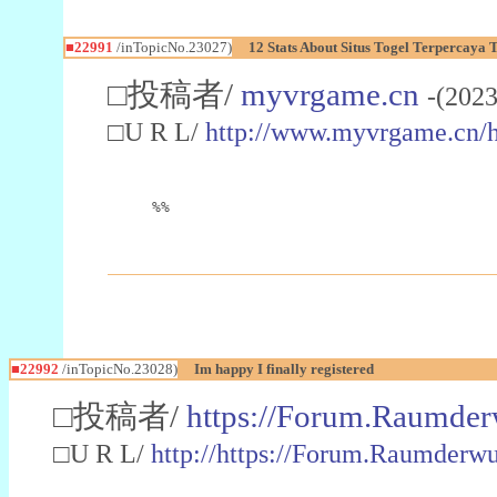
■22991
/inTopicNo.23027)
12 Stats About Situs Togel Terpercaya
□投稿者/
myvrgame.cn
-(2023
□U R L/
http://www.myvrgame.cn
%%
■22992
/inTopicNo.23028)
Im happy I finally registered
□投稿者/
https://Forum.Raumder
□U R L/
http://https://Forum.Raumder