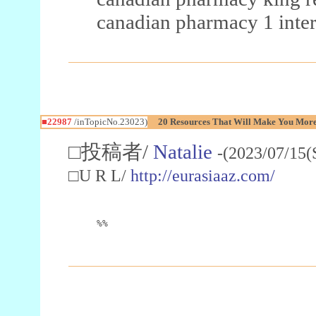
canadian pharmacy 1 inter
■22987
/inTopicNo.23023)
20 Resources That Will Make You More 
□投稿者/
Natalie
-(2023/07/15(
□U R L/
http://eurasiaaz.com/
%%