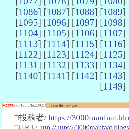
[
1077
] [
1078
] [
1079
] [
1080
] 
[
1086
] [
1087
] [
1088
] [
1089
] 
[
1095
] [
1096
] [
1097
] [
1098
] 
[
1104
] [
1105
] [
1106
] [
1107
] 
[
1113
] [
1114
] [
1115
] [
1116
] 
[
1122
] [
1123
] [
1124
] [
1125
] 
[
1131
] [
1132
] [
1133
] [
1134
] 
[
1140
] [
1141
] [
1142
] [
1143
] 
[
1149
] 
■22985
/inTopicNo.23021)
I am the new guy
□投稿者/
https://3000manfaat.bl
□U R L/
http://https://3000manfaat.blog