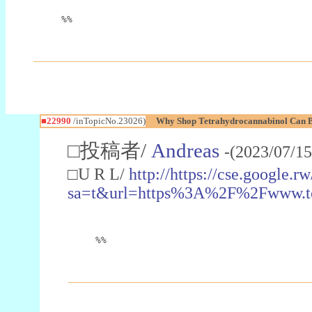
%%
■22990
/inTopicNo.23026)
Why Shop Tetrahydrocannabinol Can B
□投稿者/
Andreas
-(2023/07/15
□U R L/
http://https://cse.google.rw
sa=t&url=https%3A%2F%2Fwww.t
%%