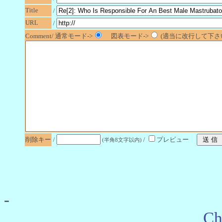
Title
/
URL
/
Comment/ 通常モード->
図表モード->
(適当に改行して下さい
削除キー
/
/
プレビュー
(半角8文字以内)
-
Ch