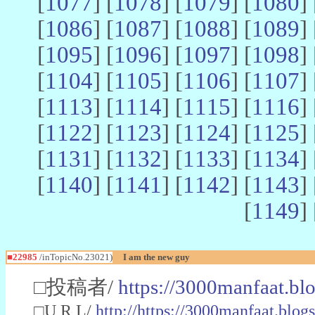
[
1077
] [
1078
] [
1079
] [
1080
] 
[
1086
] [
1087
] [
1088
] [
1089
] 
[
1095
] [
1096
] [
1097
] [
1098
] 
[
1104
] [
1105
] [
1106
] [
1107
] 
[
1113
] [
1114
] [
1115
] [
1116
] 
[
1122
] [
1123
] [
1124
] [
1125
] 
[
1131
] [
1132
] [
1133
] [
1134
] 
[
1140
] [
1141
] [
1142
] [
1143
] 
[
1149
] 
■22985
/inTopicNo.23021)
I am the new guy
□投稿者/
https://3000manfaat.bl
□U R L/
http://https://3000manfaat.blog