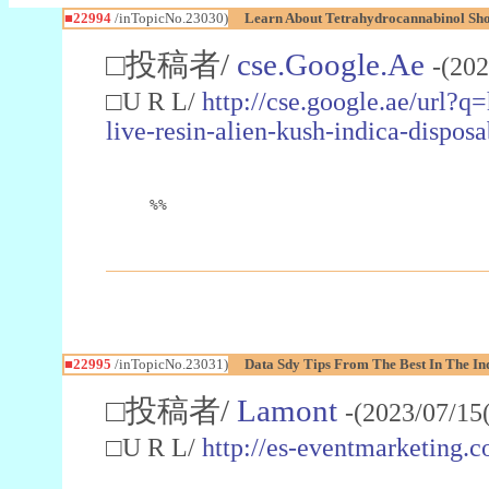
■22994
/inTopicNo.23030)
Learn About Tetrahydrocannabinol S
□投稿者/
cse.Google.Ae
-(202
□U R L/
http://cse.google.ae/url?q
live-resin-alien-kush-indica-dispo
%%
■22995
/inTopicNo.23031)
Data Sdy Tips From The Best In The In
□投稿者/
Lamont
-(2023/07/15
□U R L/
http://es-eventmarketin