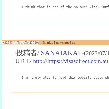
I think that is one of the so much vital inmf
■22993
/inTopicNo.23029)
Im glad I now signed up
□投稿者/
SANAIAKAI
-(2023/07/
□U R L/
http://https://visasdirect.com.au
I am truly glad to read this website posts wh