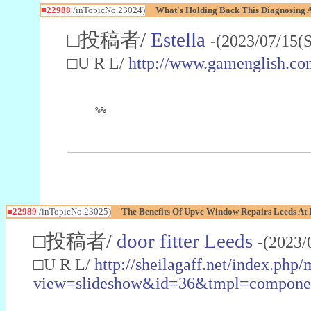
■22988
/inTopicNo.23024)
What's Holding Back This Diagnosing A
□投稿者/
Estella
-(2023/07/15(
□U R L/
http://www.gamenglish.co
%%
■22989
/inTopicNo.23025)
The Benefits Of Upvc Window Repairs Leeds At 
□投稿者/
door fitter Leeds
-(2023/
□U R L/
http://sheilagaff.net/index.php/
view=slideshow&id=36&tmpl=comp