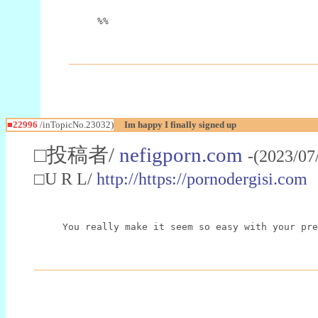
%%
■22996
/inTopicNo.23032)
Im happy I finally signed up
□投稿者/
nefigporn.com
-(2023/07
□U R L/
http://https://pornodergisi.com
You really make it seem so easy with your pre