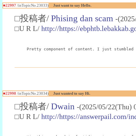
■22997
/inTopicNo.23033)
Just want to say Hello.
□投稿者/
Phising dan scam
-(2025
□U R L/
http://https://ebphtb.lebakk
Pretty component of content. I just stumbled 
■22998
/inTopicNo.23034)
Just wanted to say Hi.
□投稿者/
Dwain
-(2025/05/22(Thu) 
□U R L/
http://https://answerpail.com/i