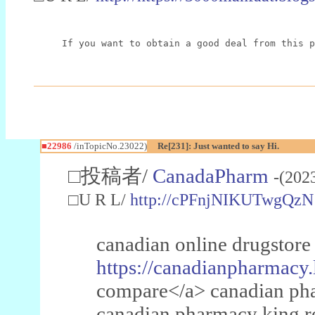
If you want to obtain a good deal from this p
■22986
/inTopicNo.23022)
Re[231]: Just wanted to say Hi.
□投稿者/
CanadaPharm
-(202
□U R L/
http://cPFnjNIKUTwgQzN
canadian online drugstore
https://canadianpharmacy.
compare</a> canadian pha
canadian pharmacy king 