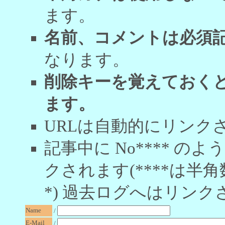
ます。
名前、コメントは必須
なります。
削除キーを覚えておく
ます。
URLは自動的にリンク
記事中に No**** 
クされます(****は半角
*) 過去ログへはリンク
Name
/
E-Mail
/