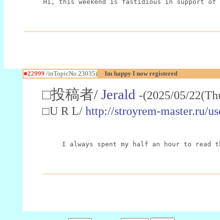
Hi, this weekend is fastidious in support of 
■22999
/inTopicNo.23035)
Im happy I now registered
□投稿者/
Jerald
-(2025/05/22(Th
□U R L/
http://stroyrem-master.ru/u
I always spent my half an hour to read t