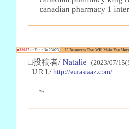
canadian pharmacy 1 inter
■22987
/inTopicNo.23023)
20 Resources That Will Make You More 
□投稿者/
Natalie
-(2023/07/15(
□U R L/
http://eurasiaaz.com/
%%