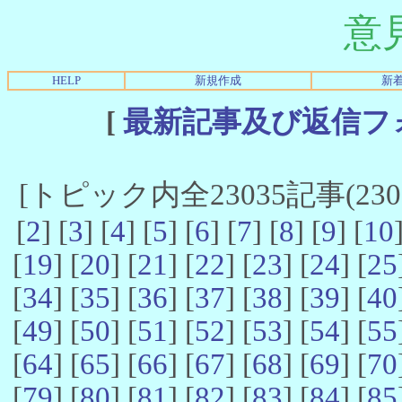
意
HELP
新規作成
新
[
最新記事及び返信フ
[トピック内全23035記事(23021
[
2
] [
3
] [
4
] [
5
] [
6
] [
7
] [
8
] [
9
] [
10
[
19
] [
20
] [
21
] [
22
] [
23
] [
24
] [
25
[
34
] [
35
] [
36
] [
37
] [
38
] [
39
] [
40
[
49
] [
50
] [
51
] [
52
] [
53
] [
54
] [
55
[
64
] [
65
] [
66
] [
67
] [
68
] [
69
] [
70
[
79
] [
80
] [
81
] [
82
] [
83
] [
84
] [
85