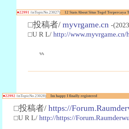
■22991
/inTopicNo.23027)
12 Stats About Situs Togel Terpercaya
□投稿者/
myvrgame.cn
-(2023
□U R L/
http://www.myvrgame.cn
%%
■22992
/inTopicNo.23028)
Im happy I finally registered
□投稿者/
https://Forum.Raumder
□U R L/
http://https://Forum.Raumder