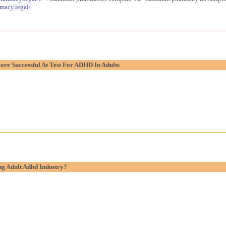
macy.legal/
re Successful At Test For ADHD In Adults
g Adult Adhd Industry?