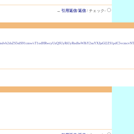
→
引用返信
/
返信
/ チェック-
VzLmdvb2dsZS5tdS91cmw/cT1odHRwcyUzQSUyRiUyRndheWJhY2suYXJjaGl2ZS1pdC5vcmc