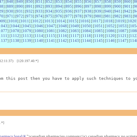
47
] [
848
] [
849
] [
850
] [
851
] [
852
] [
853
] [
854
] [
855
] [
856
] [
857
] [
858
] [
859
] [
860
] [
8
88
] [
889
] [
890
] [
891
] [
892
] [
893
] [
894
] [
895
] [
896
] [
897
] [
898
] [
899
] [
900
] [
901
] [
9
29
] [
930
] [
931
] [
932
] [
933
] [
934
] [
935
] [
936
] [
937
] [
938
] [
939
] [
940
] [
941
] [
942
] [
9
70
] [
971
] [
972
] [
973
] [
974
] [
975
] [
976
] [
977
] [
978
] [
979
] [
980
] [
981
] [
982
] [
983
] [
9
009
] [
1010
] [
1011
] [
1012
] [
1013
] [
1014
] [
1015
] [
1016
] [
1017
] [
1018
] [
1019
] [
1020
1043
] [
1044
] [
1045
] [
1046
] [
1047
] [
1048
] [
1049
] [
1050
] [
1051
] [
1052
] [
1053
] [
105
1077
] [
1078
] [
1079
] [
1080
] [
1081
] [
1082
] [
1083
] [
1084
] [
1085
] [
1086
] [
1087
] [
108
1111
] [
1112
] [
1113
] [
1114
] [
1115
] [
1116
] [
1117
] [
1118
] [
1119
] [
1120
] [
1121
] [
112
1137
] [
1138
] [
1139
] [
1140
] [
1141
] [
1142
] [
1143
] [
1144
] [
1145
] [
1146
] [
1147
] [
114
 12:11:37) [120.197.40.*]
om this post then you have to apply such techniques to y
.*]
harmacy.legal/#
">canadian pharmacies compare</a> canadian pharmacy no scripts