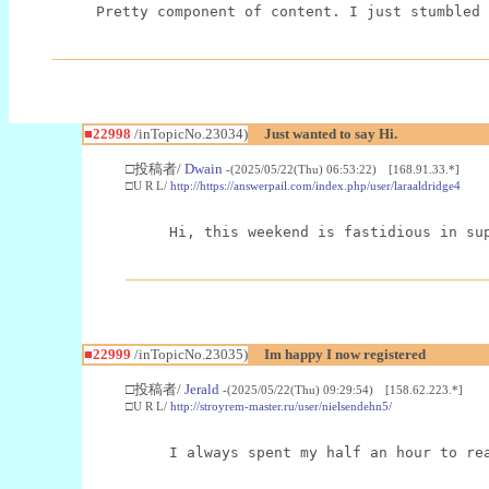
Pretty component of content. I just stumbled 
■22998
/inTopicNo.23034)
Just wanted to say Hi.
□投稿者/
Dwain
-(2025/05/22(Thu) 06:53:22) [168.91.33.*]
□U R L/
http://https://answerpail.com/index.php/user/laraaldridge4
Hi, this weekend is fastidious in su
■22999
/inTopicNo.23035)
Im happy I now registered
□投稿者/
Jerald
-(2025/05/22(Thu) 09:29:54) [158.62.223.*]
□U R L/
http://stroyrem-master.ru/user/nielsendehn5/
I always spent my half an hour to re