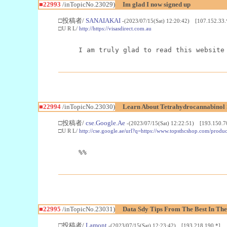
■22993
/inTopicNo.23029)
Im glad I now signed up
□投稿者/
SANAIAKAI
-(2023/07/15(Sat) 12:20:42) [107.152.33.
□U R L/
http://https://visasdirect.com.au
I am truly glad to read this website
■22994
/inTopicNo.23030)
Learn About Tetrahydrocannabino
□投稿者/
cse.Google.Ae
-(2023/07/15(Sat) 12:22:51) [193.150.7
□U R L/
http://cse.google.ae/url?q=https://www.topsthcshop.com/produc
%%
■22995
/inTopicNo.23031)
Data Sdy Tips From The Best In The
□投稿者/
Lamont
-(2023/07/15(Sat) 12:23:42) [193.218.190.*]