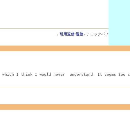
→
引用返信
/
返信
/ チェック-
 which I think I would never  understand. It seems too c