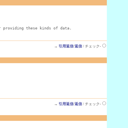
r providing these kinds of data.
→
引用返信
/
返信
/ チェック-
→
引用返信
/
返信
/ チェック-