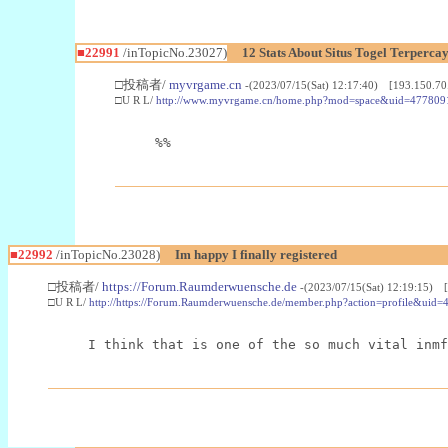
■22991
/inTopicNo.23027)
12 Stats About Situs Togel Terperc
□投稿者/
myvrgame.cn
-(2023/07/15(Sat) 12:17:40) [193.150.70
□U R L/
http://www.myvrgame.cn/home.php?mod=space&uid=477809
%%
■22992
/inTopicNo.23028)
Im happy I finally registered
□投稿者/
https://Forum.Raumderwuensche.de
-(2023/07/15(Sat) 12:19:15) 
□U R L/
http://https://Forum.Raumderwuensche.de/member.php?action=profile&uid=
I think that is one of the so much vital inmf