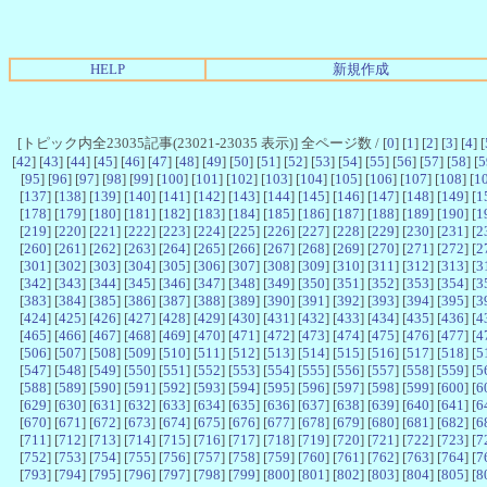
HELP
新規作成
[トピック内全23035記事(23021-23035 表示)] 全ページ数 / [
0
] [
1
] [
2
] [
3
] [
4
] [
[
42
] [
43
] [
44
] [
45
] [
46
] [
47
] [
48
] [
49
] [
50
] [
51
] [
52
] [
53
] [
54
] [
55
] [
56
] [
57
] [
58
] [
5
[
95
] [
96
] [
97
] [
98
] [
99
] [
100
] [
101
] [
102
] [
103
] [
104
] [
105
] [
106
] [
107
] [
108
] [
1
[
137
] [
138
] [
139
] [
140
] [
141
] [
142
] [
143
] [
144
] [
145
] [
146
] [
147
] [
148
] [
149
] [
1
[
178
] [
179
] [
180
] [
181
] [
182
] [
183
] [
184
] [
185
] [
186
] [
187
] [
188
] [
189
] [
190
] [
1
[
219
] [
220
] [
221
] [
222
] [
223
] [
224
] [
225
] [
226
] [
227
] [
228
] [
229
] [
230
] [
231
] [
2
[
260
] [
261
] [
262
] [
263
] [
264
] [
265
] [
266
] [
267
] [
268
] [
269
] [
270
] [
271
] [
272
] [
2
[
301
] [
302
] [
303
] [
304
] [
305
] [
306
] [
307
] [
308
] [
309
] [
310
] [
311
] [
312
] [
313
] [
3
[
342
] [
343
] [
344
] [
345
] [
346
] [
347
] [
348
] [
349
] [
350
] [
351
] [
352
] [
353
] [
354
] [
3
[
383
] [
384
] [
385
] [
386
] [
387
] [
388
] [
389
] [
390
] [
391
] [
392
] [
393
] [
394
] [
395
] [
3
[
424
] [
425
] [
426
] [
427
] [
428
] [
429
] [
430
] [
431
] [
432
] [
433
] [
434
] [
435
] [
436
] [
4
[
465
] [
466
] [
467
] [
468
] [
469
] [
470
] [
471
] [
472
] [
473
] [
474
] [
475
] [
476
] [
477
] [
4
[
506
] [
507
] [
508
] [
509
] [
510
] [
511
] [
512
] [
513
] [
514
] [
515
] [
516
] [
517
] [
518
] [
5
[
547
] [
548
] [
549
] [
550
] [
551
] [
552
] [
553
] [
554
] [
555
] [
556
] [
557
] [
558
] [
559
] [
5
[
588
] [
589
] [
590
] [
591
] [
592
] [
593
] [
594
] [
595
] [
596
] [
597
] [
598
] [
599
] [
600
] [
6
[
629
] [
630
] [
631
] [
632
] [
633
] [
634
] [
635
] [
636
] [
637
] [
638
] [
639
] [
640
] [
641
] [
6
[
670
] [
671
] [
672
] [
673
] [
674
] [
675
] [
676
] [
677
] [
678
] [
679
] [
680
] [
681
] [
682
] [
6
[
711
] [
712
] [
713
] [
714
] [
715
] [
716
] [
717
] [
718
] [
719
] [
720
] [
721
] [
722
] [
723
] [
7
[
752
] [
753
] [
754
] [
755
] [
756
] [
757
] [
758
] [
759
] [
760
] [
761
] [
762
] [
763
] [
764
] [
7
[
793
] [
794
] [
795
] [
796
] [
797
] [
798
] [
799
] [
800
] [
801
] [
802
] [
803
] [
804
] [
805
] [
8