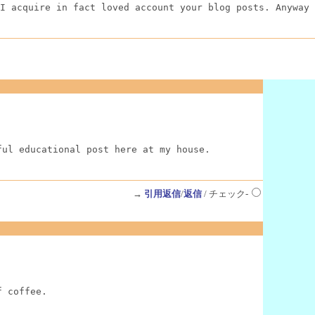
I acquire in fact loved account your blog posts. Anyway 
ful educational post here at my house.
→
引用返信
/
返信
/ チェック-
f coffee.