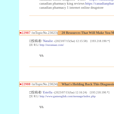
canadian pharmacy king reviews
https://canadianphar
canadian pharmacy 1 internet online drugstore
■22987
/inTopicNo.23023)
20 Resources That Will Make You Mo
□投稿者/
Natalie
-(2023/07/15(Sat) 12:15:58) [193.218.190.*]
□U R L/
http://eurasiaaz.com/
%%
■22988
/inTopicNo.23024)
What's Holding Back This Diagnosin
□投稿者/
Estella
-(2023/07/15(Sat) 12:16:24) [193.218.190.*]
□U R L/
http://www.gamenglish.com/message/index.php
%%