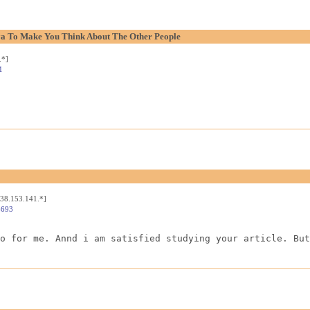
aya To Make You Think About The Other People
.*]
1
[38.153.141.*]
4693
o for me. Annd i am satisfied studying your article. But