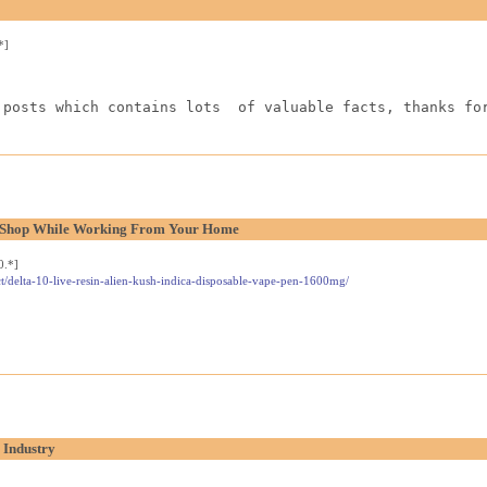
*]
 posts which contains lots  of valuable facts, thanks fo
l Shop While Working From Your Home
0.*]
t/delta-10-live-resin-alien-kush-indica-disposable-vape-pen-1600mg/
 Industry