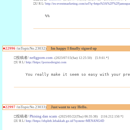
□U R L/
http://es-eventmarketing.com/url?q=https%3A%2F%2Fjamssp
%%
■22996
/inTopicNo.23032)
Im happy I finally signed up
□投稿者/
nefigporn.com
-(2023/07/15(Sat) 12:25:50) [5.9.61.*]
□U R L/
http://https://pornodergisi.com
You really make it seem so easy with your pre
■22997
/inTopicNo.23033)
Just want to say Hello.
□投稿者/
Phising dan scam
-(2025/05/22(Thu) 06:35:38) [116.212.150.*]
□U R L/
http://https://ebphtb.lebakkab.go.id/?system=MENANG4D