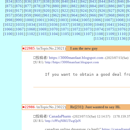
[
834
] [
835
] [
836
] [
837
] [
838
] [
839
] [
840
] [
841
] [
842
] [
843
] [
844
] [
845
] [
846
] [
8
[
875
] [
876
] [
877
] [
878
] [
879
] [
880
] [
881
] [
882
] [
883
] [
884
] [
885
] [
886
] [
887
] [
8
[
916
] [
917
] [
918
] [
919
] [
920
] [
921
] [
922
] [
923
] [
924
] [
925
] [
926
] [
927
] [
928
] [
9
[
957
] [
958
] [
959
] [
960
] [
961
] [
962
] [
963
] [
964
] [
965
] [
966
] [
967
] [
968
] [
969
] [
9
[
998
] [
999
] [
1000
] [
1001
] [
1002
] [
1003
] [
1004
] [
1005
] [
1006
] [
1007
] [
1008
] [
1
[
1032
] [
1033
] [
1034
] [
1035
] [
1036
] [
1037
] [
1038
] [
1039
] [
1040
] [
1041
] [
1042
] [
[
1066
] [
1067
] [
1068
] [
1069
] [
1070
] [
1071
] [
1072
] [
1073
] [
1074
] [
1075
] [
1076
] [
[
1100
] [
1101
] [
1102
] [
1103
] [
1104
] [
1105
] [
1106
] [
1107
] [
1108
] [
1109
] [
1110
] [
[
1134
] [
1135
] [
1136
] [
■22985
/inTopicNo.23021)
I am the new guy
□投稿者/
https://3000manfaat.blogspot.com
-(2023/07/15(Sat)
□U R L/
http://https://3000manfaat.blogspot.com
If you want to obtain a good deal fr
■22986
/inTopicNo.23022)
Re[231]: Just wanted to say Hi.
□投稿者/
CanadaPharm
-(2023/07/15(Sat) 12:14:57) [178.159.37
□U R L/
http://cPFnjNIKUTwgQzN
canadian online drugstore <a href="
https://canadianp