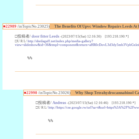
■22989
/inTopicNo.23025)
The Benefits Of Upvc Window Repairs Leeds At 
□投稿者/
door fitter Leeds
-(2023/07/15(Sat) 12:16:30) [193.218.190.*]
□U R L/
http://sheilagaff.net/index.php/media-gallery?
view=slideshow&id=36&tmpl=component&return=aHR0cDovL3d3dy5mb3Vpb
%%
■22990
/inTopicNo.23026)
Why Shop Tetrahydrocannabinol Ca
□投稿者/
Andreas
-(2023/07/15(Sat) 12:16:46) [193.218.190.*]
□U R L/
http://https://cse.google.rw/url?sa=t&url=https%3A%2F%2F
%%