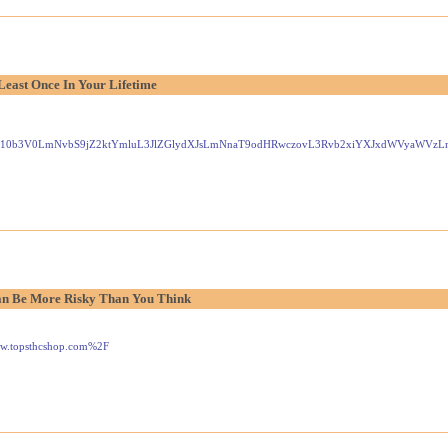
Least Once In Your Lifetime
Gxlei10b3V0LmNvbS9jZ2ktYmluL3JlZGlydXJsLmNnaT9odHRwczovL3Rvb2xiYXJxdWVyaW
n Be More Risky Than You Think
www.topsthcshop.com%2F