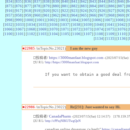
[
834
] [
835
] [
836
] [
837
] [
838
] [
839
] [
840
] [
841
] [
842
] [
843
] [
844
] [
845
] [
846
] [
8
[
875
] [
876
] [
877
] [
878
] [
879
] [
880
] [
881
] [
882
] [
883
] [
884
] [
885
] [
886
] [
887
] [
8
[
916
] [
917
] [
918
] [
919
] [
920
] [
921
] [
922
] [
923
] [
924
] [
925
] [
926
] [
927
] [
928
] [
9
[
957
] [
958
] [
959
] [
960
] [
961
] [
962
] [
963
] [
964
] [
965
] [
966
] [
967
] [
968
] [
969
] [
9
[
998
] [
999
] [
1000
] [
1001
] [
1002
] [
1003
] [
1004
] [
1005
] [
1006
] [
1007
] [
1008
] [
1
[
1032
] [
1033
] [
1034
] [
1035
] [
1036
] [
1037
] [
1038
] [
1039
] [
1040
] [
1041
] [
1042
] [
[
1066
] [
1067
] [
1068
] [
1069
] [
1070
] [
1071
] [
1072
] [
1073
] [
1074
] [
1075
] [
1076
] [
[
1100
] [
1101
] [
1102
] [
1103
] [
1104
] [
1105
] [
1106
] [
1107
] [
1108
] [
1109
] [
1110
] [
[
1134
] [
1135
] [
1136
] [
■22985
/inTopicNo.23021)
I am the new guy
□投稿者/
https://3000manfaat.blogspot.com
-(2023/07/15(Sat)
□U R L/
http://https://3000manfaat.blogspot.com
If you want to obtain a good deal fr
■22986
/inTopicNo.23022)
Re[231]: Just wanted to say Hi.
□投稿者/
CanadaPharm
-(2023/07/15(Sat) 12:14:57) [178.159.37
□U R L/
http://cPFnjNIKUTwgQzN
canadian online drugstore <a href="
https://canadianp