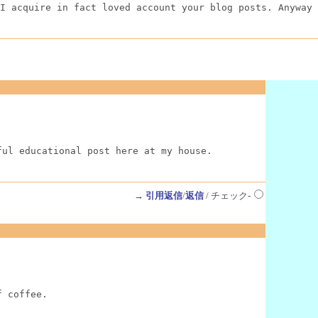
I acquire in fact loved account your blog posts. Anyway 
ful educational post here at my house.
→
引用返信
/
返信
/ チェック-
f coffee.