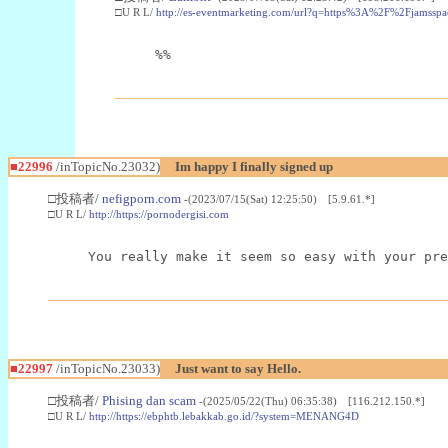
□U R L/
http://es-eventmarketing.com/url?q=https%3A%2F%2Fjamssp
%%
■22996
/inTopicNo.23032)
Im happy I finally signed up
□投稿者/
nefigporn.com
-(2023/07/15(Sat) 12:25:50) [5.9.61.*]
□U R L/
http://https://pornodergisi.com
You really make it seem so easy with your pre
■22997
/inTopicNo.23033)
Just want to say Hello.
□投稿者/
Phising dan scam
-(2025/05/22(Thu) 06:35:38) [116.212.150.*]
□U R L/
http://https://ebphtb.lebakkab.go.id/?system=MENANG4D