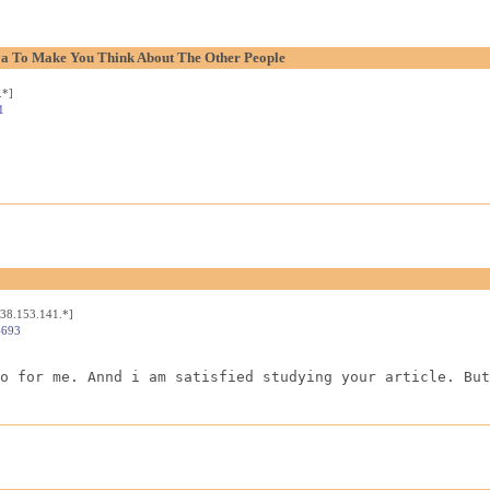
aya To Make You Think About The Other People
.*]
1
[38.153.141.*]
4693
o for me. Annd i am satisfied studying your article. But