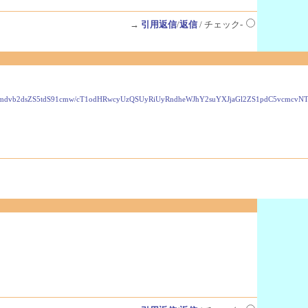
→
引用返信
/
返信
/ チェック-
VzLmdvb2dsZS5tdS91cmw/cT1odHRwcyUzQSUyRiUyRndheWJhY2suYXJjaGl2ZS1pdC5vcmc