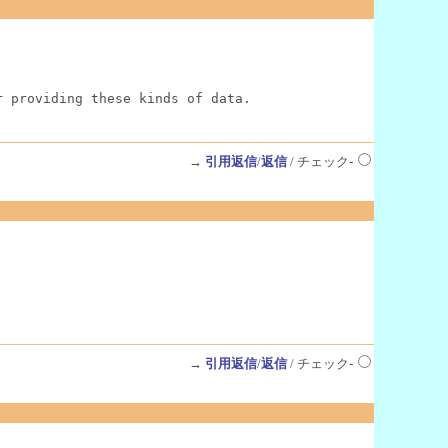
r providing these kinds of data.
→
引用返信
/
返信
/ チェック-
→
引用返信
/
返信
/ チェック-