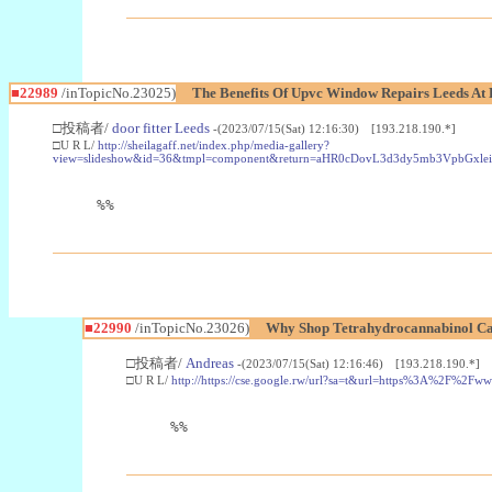
■22989
/inTopicNo.23025)
The Benefits Of Upvc Window Repairs Leeds At 
□投稿者/
door fitter Leeds
-(2023/07/15(Sat) 12:16:30) [193.218.190.*]
□U R L/
http://sheilagaff.net/index.php/media-gallery?
view=slideshow&id=36&tmpl=component&return=aHR0cDovL3d3dy5mb3Vpb
%%
■22990
/inTopicNo.23026)
Why Shop Tetrahydrocannabinol Ca
□投稿者/
Andreas
-(2023/07/15(Sat) 12:16:46) [193.218.190.*]
□U R L/
http://https://cse.google.rw/url?sa=t&url=https%3A%2F%2F
%%