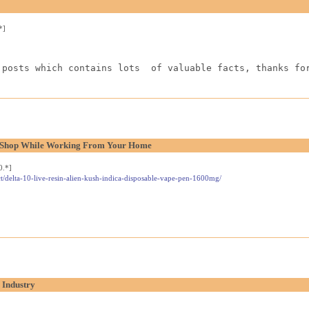
*]
 posts which contains lots  of valuable facts, thanks fo
l Shop While Working From Your Home
0.*]
t/delta-10-live-resin-alien-kush-indica-disposable-vape-pen-1600mg/
 Industry