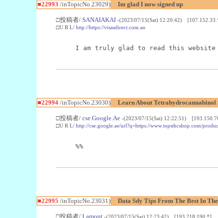
■22993
/inTopicNo.23029)
Im glad I now signed up
□投稿者/
SANAIAKAI
-(2023/07/15(Sat) 12:20:42) [107.152.33.
□U R L/
http://https://visasdirect.com.au
I am truly glad to read this website
■22994
/inTopicNo.23030)
Learn About Tetrahydrocannabino
□投稿者/
cse.Google.Ae
-(2023/07/15(Sat) 12:22:51) [193.150.7
□U R L/
http://cse.google.ae/url?q=https://www.topsthcshop.com/produc
%%
■22995
/inTopicNo.23031)
Data Sdy Tips From The Best In The
□投稿者/
Lamont
-(2023/07/15(Sat) 12:23:42) [193.218.190.*]