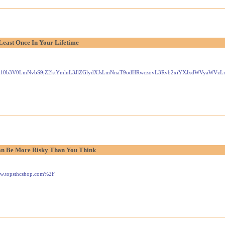
Least Once In Your Lifetime
Gxlei10b3V0LmNvbS9jZ2ktYmluL3JlZGlydXJsLmNnaT9odHRwczovL3Rvb2xiYXJxdWVyaW
n Be More Risky Than You Think
www.topsthcshop.com%2F