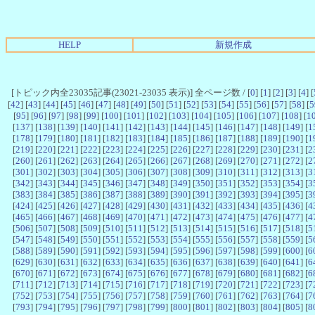
HELP
新規作成
[トピック内全23035記事(23021-23035 表示)] 全ページ数 / [
0
] [
1
] [
2
] [
3
] [
4
] [
[
42
] [
43
] [
44
] [
45
] [
46
] [
47
] [
48
] [
49
] [
50
] [
51
] [
52
] [
53
] [
54
] [
55
] [
56
] [
57
] [
58
] [
5
[
95
] [
96
] [
97
] [
98
] [
99
] [
100
] [
101
] [
102
] [
103
] [
104
] [
105
] [
106
] [
107
] [
108
] [
1
[
137
] [
138
] [
139
] [
140
] [
141
] [
142
] [
143
] [
144
] [
145
] [
146
] [
147
] [
148
] [
149
] [
1
[
178
] [
179
] [
180
] [
181
] [
182
] [
183
] [
184
] [
185
] [
186
] [
187
] [
188
] [
189
] [
190
] [
1
[
219
] [
220
] [
221
] [
222
] [
223
] [
224
] [
225
] [
226
] [
227
] [
228
] [
229
] [
230
] [
231
] [
2
[
260
] [
261
] [
262
] [
263
] [
264
] [
265
] [
266
] [
267
] [
268
] [
269
] [
270
] [
271
] [
272
] [
2
[
301
] [
302
] [
303
] [
304
] [
305
] [
306
] [
307
] [
308
] [
309
] [
310
] [
311
] [
312
] [
313
] [
3
[
342
] [
343
] [
344
] [
345
] [
346
] [
347
] [
348
] [
349
] [
350
] [
351
] [
352
] [
353
] [
354
] [
3
[
383
] [
384
] [
385
] [
386
] [
387
] [
388
] [
389
] [
390
] [
391
] [
392
] [
393
] [
394
] [
395
] [
3
[
424
] [
425
] [
426
] [
427
] [
428
] [
429
] [
430
] [
431
] [
432
] [
433
] [
434
] [
435
] [
436
] [
4
[
465
] [
466
] [
467
] [
468
] [
469
] [
470
] [
471
] [
472
] [
473
] [
474
] [
475
] [
476
] [
477
] [
4
[
506
] [
507
] [
508
] [
509
] [
510
] [
511
] [
512
] [
513
] [
514
] [
515
] [
516
] [
517
] [
518
] [
5
[
547
] [
548
] [
549
] [
550
] [
551
] [
552
] [
553
] [
554
] [
555
] [
556
] [
557
] [
558
] [
559
] [
5
[
588
] [
589
] [
590
] [
591
] [
592
] [
593
] [
594
] [
595
] [
596
] [
597
] [
598
] [
599
] [
600
] [
6
[
629
] [
630
] [
631
] [
632
] [
633
] [
634
] [
635
] [
636
] [
637
] [
638
] [
639
] [
640
] [
641
] [
6
[
670
] [
671
] [
672
] [
673
] [
674
] [
675
] [
676
] [
677
] [
678
] [
679
] [
680
] [
681
] [
682
] [
6
[
711
] [
712
] [
713
] [
714
] [
715
] [
716
] [
717
] [
718
] [
719
] [
720
] [
721
] [
722
] [
723
] [
7
[
752
] [
753
] [
754
] [
755
] [
756
] [
757
] [
758
] [
759
] [
760
] [
761
] [
762
] [
763
] [
764
] [
7
[
793
] [
794
] [
795
] [
796
] [
797
] [
798
] [
799
] [
800
] [
801
] [
802
] [
803
] [
804
] [
805
] [
8