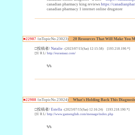
canadian pharmacy king reviews
https://canadianphar
canadian pharmacy 1 internet online drugstore
■22987
/inTopicNo.23023)
20 Resources That Will Make You Mo
□投稿者/
Natalie
-(2023/07/15(Sat) 12:15:58) [193.218.190.*]
□U R L/
http://eurasiaaz.com/
%%
■22988
/inTopicNo.23024)
What's Holding Back This Diagnosin
□投稿者/
Estella
-(2023/07/15(Sat) 12:16:24) [193.218.190.*]
□U R L/
http://www.gamenglish.com/message/index.php
%%