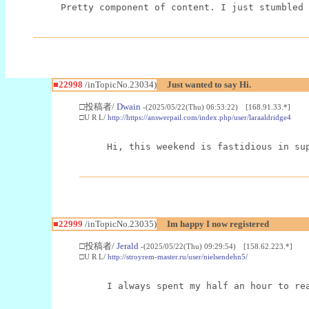
Pretty component of content. I just stumbled 
■22998
/inTopicNo.23034)
Just wanted to say Hi.
□投稿者/
Dwain
-(2025/05/22(Thu) 06:53:22) [168.91.33.*]
□U R L/
http://https://answerpail.com/index.php/user/laraaldridge4
Hi, this weekend is fastidious in su
■22999
/inTopicNo.23035)
Im happy I now registered
□投稿者/
Jerald
-(2025/05/22(Thu) 09:29:54) [158.62.223.*]
□U R L/
http://stroyrem-master.ru/user/nielsendehn5/
I always spent my half an hour to re