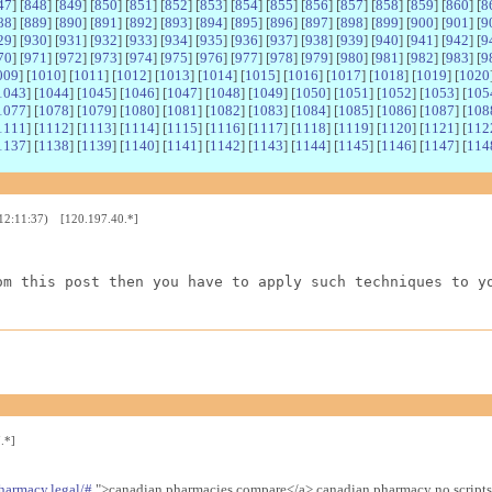
47
] [
848
] [
849
] [
850
] [
851
] [
852
] [
853
] [
854
] [
855
] [
856
] [
857
] [
858
] [
859
] [
860
] [
8
88
] [
889
] [
890
] [
891
] [
892
] [
893
] [
894
] [
895
] [
896
] [
897
] [
898
] [
899
] [
900
] [
901
] [
9
29
] [
930
] [
931
] [
932
] [
933
] [
934
] [
935
] [
936
] [
937
] [
938
] [
939
] [
940
] [
941
] [
942
] [
9
70
] [
971
] [
972
] [
973
] [
974
] [
975
] [
976
] [
977
] [
978
] [
979
] [
980
] [
981
] [
982
] [
983
] [
9
009
] [
1010
] [
1011
] [
1012
] [
1013
] [
1014
] [
1015
] [
1016
] [
1017
] [
1018
] [
1019
] [
1020
1043
] [
1044
] [
1045
] [
1046
] [
1047
] [
1048
] [
1049
] [
1050
] [
1051
] [
1052
] [
1053
] [
105
1077
] [
1078
] [
1079
] [
1080
] [
1081
] [
1082
] [
1083
] [
1084
] [
1085
] [
1086
] [
1087
] [
108
1111
] [
1112
] [
1113
] [
1114
] [
1115
] [
1116
] [
1117
] [
1118
] [
1119
] [
1120
] [
1121
] [
112
1137
] [
1138
] [
1139
] [
1140
] [
1141
] [
1142
] [
1143
] [
1144
] [
1145
] [
1146
] [
1147
] [
114
 12:11:37) [120.197.40.*]
om this post then you have to apply such techniques to y
.*]
harmacy.legal/#
">canadian pharmacies compare</a> canadian pharmacy no scripts