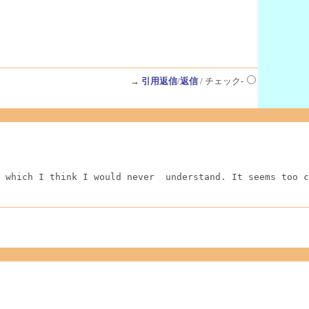
→
引用返信
/
返信
/ チェック-
 which I think I would never  understand. It seems too c