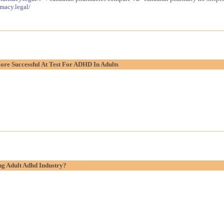
macy.legal/
re Successful At Test For ADHD In Adults
g Adult Adhd Industry?