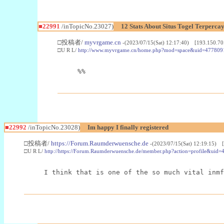
■22991
/inTopicNo.23027)
12 Stats About Situs Togel Terperc
□投稿者/
myvrgame.cn
-(2023/07/15(Sat) 12:17:40) [193.150.70
□U R L/
http://www.myvrgame.cn/home.php?mod=space&uid=477809
%%
■22992
/inTopicNo.23028)
Im happy I finally registered
□投稿者/
https://Forum.Raumderwuensche.de
-(2023/07/15(Sat) 12:19:15) 
□U R L/
http://https://Forum.Raumderwuensche.de/member.php?action=profile&uid=
I think that is one of the so much vital inmf