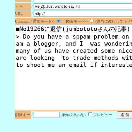
Title
/
URL
/
Comment/ 通常モード->
図表モード->
(適当に改行して下さい
削除キー
/
/
プレビュー
(半角8文字以内)