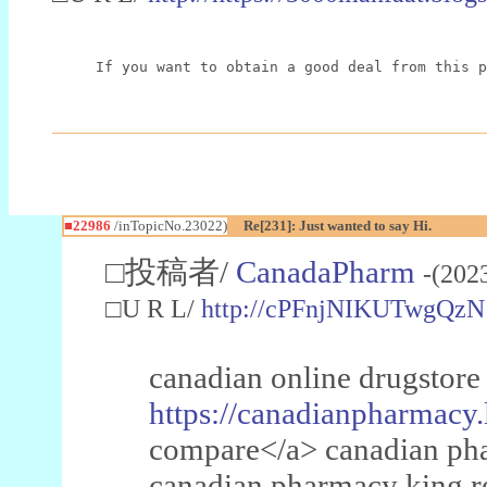
If you want to obtain a good deal from this p
■22986
/inTopicNo.23022)
Re[231]: Just wanted to say Hi.
□投稿者/
CanadaPharm
-(202
□U R L/
http://cPFnjNIKUTwgQzN
canadian online drugstore
https://canadianpharmacy.
compare</a> canadian pha
canadian pharmacy king 