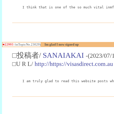
I think that is one of the so much vital inmf
■22993
/inTopicNo.23029)
Im glad I now signed up
□投稿者/
SANAIAKAI
-(2023/07/
□U R L/
http://https://visasdirect.com.au
I am truly glad to read this website posts wh