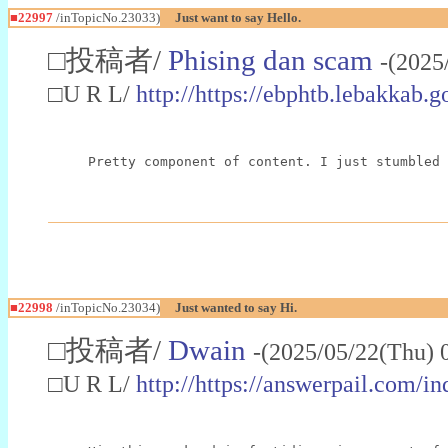
■22997
/inTopicNo.23033)
Just want to say Hello.
□投稿者/
Phising dan scam
-(2025
□U R L/
http://https://ebphtb.lebakk
Pretty component of content. I just stumbled 
■22998
/inTopicNo.23034)
Just wanted to say Hi.
□投稿者/
Dwain
-(2025/05/22(Thu) 
□U R L/
http://https://answerpail.com/i