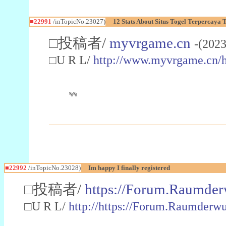
■22991
/inTopicNo.23027)
12 Stats About Situs Togel Terpercaya
□投稿者/
myvrgame.cn
-(2023
□U R L/
http://www.myvrgame.cn
%%
■22992
/inTopicNo.23028)
Im happy I finally registered
□投稿者/
https://Forum.Raumder
□U R L/
http://https://Forum.Raumder