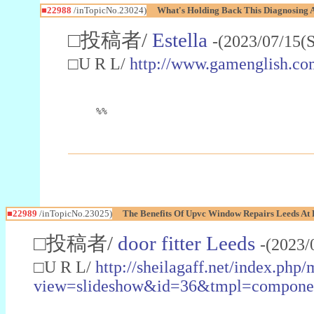
■22988
/inTopicNo.23024)
What's Holding Back This Diagnosing A
□投稿者/
Estella
-(2023/07/15(
□U R L/
http://www.gamenglish.co
%%
■22989
/inTopicNo.23025)
The Benefits Of Upvc Window Repairs Leeds At 
□投稿者/
door fitter Leeds
-(2023/
□U R L/
http://sheilagaff.net/index.php/
view=slideshow&id=36&tmpl=comp