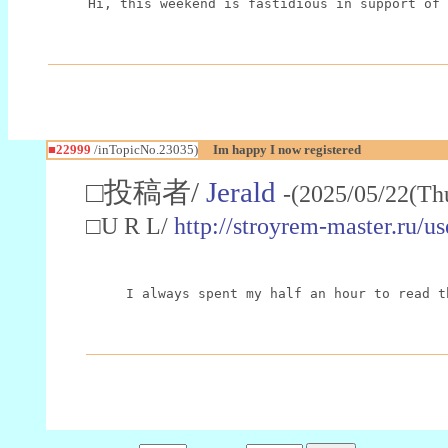
Hi, this weekend is fastidious in support of 
■22999
/inTopicNo.23035)
Im happy I now registered
□投稿者/
Jerald
-(2025/05/22(Th
□U R L/
http://stroyrem-master.ru/u
I always spent my half an hour to read t