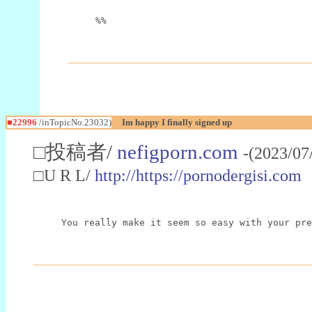
%%
■22996
/inTopicNo.23032)
Im happy I finally signed up
□投稿者/
nefigporn.com
-(2023/07
□U R L/
http://https://pornodergisi.com
You really make it seem so easy with your pre