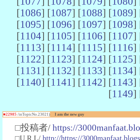
[
1077
] [
1078
] [
1079
] [
1080
] 
[
1086
] [
1087
] [
1088
] [
1089
] 
[
1095
] [
1096
] [
1097
] [
1098
] 
[
1104
] [
1105
] [
1106
] [
1107
] 
[
1113
] [
1114
] [
1115
] [
1116
] 
[
1122
] [
1123
] [
1124
] [
1125
] 
[
1131
] [
1132
] [
1133
] [
1134
] 
[
1140
] [
1141
] [
1142
] [
1143
] 
[
1149
] 
■22985
/inTopicNo.23021)
I am the new guy
□投稿者/
https://3000manfaat.bl
□U R L/
http://https://3000manfaat.blog