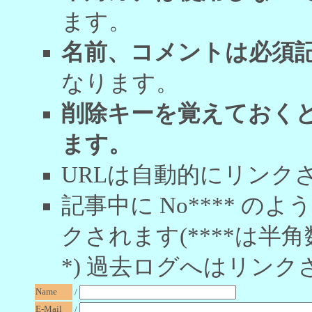
ます。
名前、コメントは必須
なります。
削除キーを覚えておく
ます。
URLは自動的にリンク
記事中に No**** 
クされます(****は半角
*) 過去ログへはリンク
Name
/
E-Mail
/