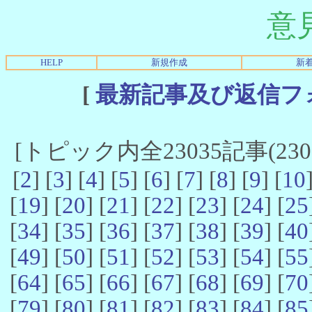
意
HELP
新規作成
新
[
最新記事及び返信フ
[トピック内全23035記事(23021
[
2
] [
3
] [
4
] [
5
] [
6
] [
7
] [
8
] [
9
] [
10
[
19
] [
20
] [
21
] [
22
] [
23
] [
24
] [
25
[
34
] [
35
] [
36
] [
37
] [
38
] [
39
] [
40
[
49
] [
50
] [
51
] [
52
] [
53
] [
54
] [
55
[
64
] [
65
] [
66
] [
67
] [
68
] [
69
] [
70
[
79
] [
80
] [
81
] [
82
] [
83
] [
84
] [
85