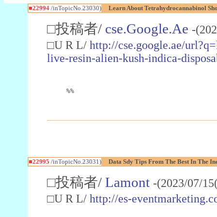
■22994
/inTopicNo.23030)
Learn About Tetrahydrocannabinol S
□投稿者/
cse.Google.Ae
-(202
□U R L/
http://cse.google.ae/url?q
live-resin-alien-kush-indica-dispo
%%
■22995
/inTopicNo.23031)
Data Sdy Tips From The Best In The In
□投稿者/
Lamont
-(2023/07/15
□U R L/
http://es-eventmarketin