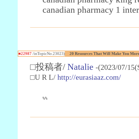
canadian pharmacy 1 inter
■22987
/inTopicNo.23023)
20 Resources That Will Make You More 
□投稿者/
Natalie
-(2023/07/15(
□U R L/
http://eurasiaaz.com/
%%