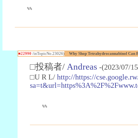
%%
■22990
/inTopicNo.23026)
Why Shop Tetrahydrocannabinol Can B
□投稿者/
Andreas
-(2023/07/15
□U R L/
http://https://cse.google.rw
sa=t&url=https%3A%2F%2Fwww.t
%%