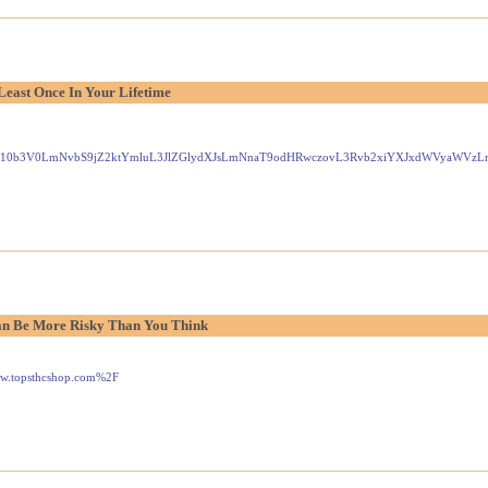
Least Once In Your Lifetime
Gxlei10b3V0LmNvbS9jZ2ktYmluL3JlZGlydXJsLmNnaT9odHRwczovL3Rvb2xiYXJxdWVyaW
n Be More Risky Than You Think
www.topsthcshop.com%2F