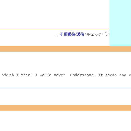
→
引用返信
/
返信
/ チェック-
 which I think I would never  understand. It seems too c