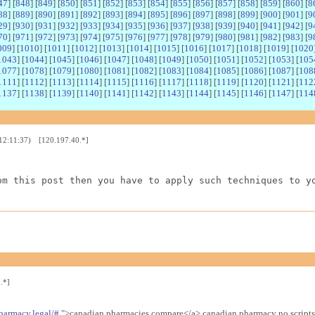
47
] [
848
] [
849
] [
850
] [
851
] [
852
] [
853
] [
854
] [
855
] [
856
] [
857
] [
858
] [
859
] [
860
] [
8
88
] [
889
] [
890
] [
891
] [
892
] [
893
] [
894
] [
895
] [
896
] [
897
] [
898
] [
899
] [
900
] [
901
] [
9
29
] [
930
] [
931
] [
932
] [
933
] [
934
] [
935
] [
936
] [
937
] [
938
] [
939
] [
940
] [
941
] [
942
] [
9
70
] [
971
] [
972
] [
973
] [
974
] [
975
] [
976
] [
977
] [
978
] [
979
] [
980
] [
981
] [
982
] [
983
] [
9
009
] [
1010
] [
1011
] [
1012
] [
1013
] [
1014
] [
1015
] [
1016
] [
1017
] [
1018
] [
1019
] [
1020
1043
] [
1044
] [
1045
] [
1046
] [
1047
] [
1048
] [
1049
] [
1050
] [
1051
] [
1052
] [
1053
] [
105
1077
] [
1078
] [
1079
] [
1080
] [
1081
] [
1082
] [
1083
] [
1084
] [
1085
] [
1086
] [
1087
] [
108
1111
] [
1112
] [
1113
] [
1114
] [
1115
] [
1116
] [
1117
] [
1118
] [
1119
] [
1120
] [
1121
] [
112
1137
] [
1138
] [
1139
] [
1140
] [
1141
] [
1142
] [
1143
] [
1144
] [
1145
] [
1146
] [
1147
] [
114
 12:11:37) [120.197.40.*]
om this post then you have to apply such techniques to y
.*]
harmacy.legal/#
">canadian pharmacies compare</a> canadian pharmacy no scripts