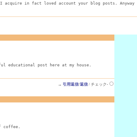
I acquire in fact loved account your blog posts. Anyway 
ful educational post here at my house.
→
引用返信
/
返信
/ チェック-
f coffee.