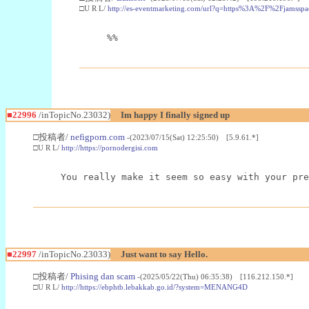
□U R L/
http://es-eventmarketing.com/url?q=https%3A%2F%2Fjamssp
%%
■22996
/inTopicNo.23032)
Im happy I finally signed up
□投稿者/
nefigporn.com
-(2023/07/15(Sat) 12:25:50) [5.9.61.*]
□U R L/
http://https://pornodergisi.com
You really make it seem so easy with your pre
■22997
/inTopicNo.23033)
Just want to say Hello.
□投稿者/
Phising dan scam
-(2025/05/22(Thu) 06:35:38) [116.212.150.*]
□U R L/
http://https://ebphtb.lebakkab.go.id/?system=MENANG4D