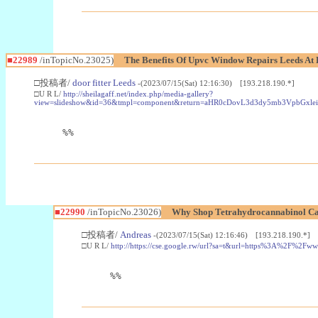
■22989
/inTopicNo.23025)
The Benefits Of Upvc Window Repairs Leeds At 
□投稿者/
door fitter Leeds
-(2023/07/15(Sat) 12:16:30) [193.218.190.*]
□U R L/
http://sheilagaff.net/index.php/media-gallery?
view=slideshow&id=36&tmpl=component&return=aHR0cDovL3d3dy5mb3Vpb
%%
■22990
/inTopicNo.23026)
Why Shop Tetrahydrocannabinol Ca
□投稿者/
Andreas
-(2023/07/15(Sat) 12:16:46) [193.218.190.*]
□U R L/
http://https://cse.google.rw/url?sa=t&url=https%3A%2F%2F
%%