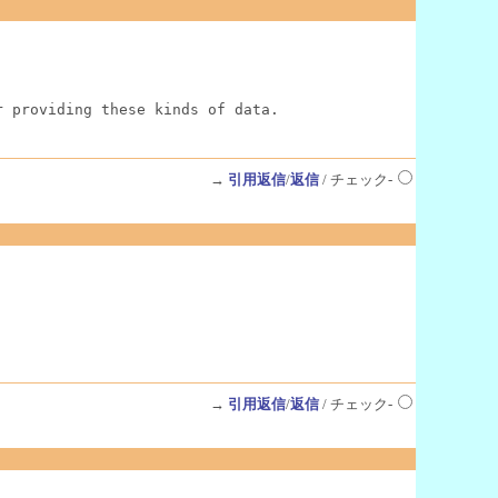
r providing these kinds of data.
→
引用返信
/
返信
/ チェック-
→
引用返信
/
返信
/ チェック-