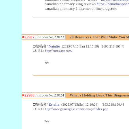
canadian pharmacy king reviews
https://canadianphar
canadian pharmacy 1 internet online drugstore
■22987
/inTopicNo.23023)
20 Resources That Will Make You Mo
□投稿者/
Natalie
-(2023/07/15(Sat) 12:15:58) [193.218.190.*]
□U R L/
http://eurasiaaz.com/
%%
■22988
/inTopicNo.23024)
What's Holding Back This Diagnosin
□投稿者/
Estella
-(2023/07/15(Sat) 12:16:24) [193.218.190.*]
□U R L/
http://www.gamenglish.com/message/index.php
%%