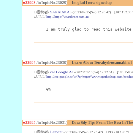
■22993
/inTopicNo.23029)
Im glad I now signed up
□投稿者/
SANAIAKAI
-(2023/07/15(Sat) 12:20:42) [107.152.33.
□U R L/
http://https://visasdirect.com.au
I am truly glad to read this website
■22994
/inTopicNo.23030)
Learn About Tetrahydrocannabino
□投稿者/
cse.Google.Ae
-(2023/07/15(Sat) 12:22:51) [193.150.7
□U R L/
http://cse.google.ae/url?q=https://www.topsthcshop.com/produc
%%
■22995
/inTopicNo.23031)
Data Sdy Tips From The Best In The
□投稿者/
Lamont
-(2023/07/15(Sat) 12:23:42) [193.218.190.*]