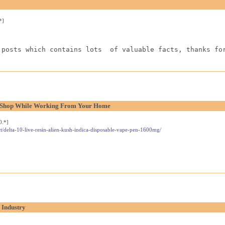
*]
 posts which contains lots  of valuable facts, thanks fo
l Shop While Working From Your Home
0.*]
t/delta-10-live-resin-alien-kush-indica-disposable-vape-pen-1600mg/
 Industry