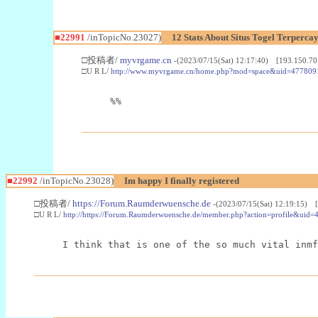
■22991
/inTopicNo.23027)
12 Stats About Situs Togel Terperc
□投稿者/
myvrgame.cn
-(2023/07/15(Sat) 12:17:40) [193.150.70
□U R L/
http://www.myvrgame.cn/home.php?mod=space&uid=477809
%%
■22992
/inTopicNo.23028)
Im happy I finally registered
□投稿者/
https://Forum.Raumderwuensche.de
-(2023/07/15(Sat) 12:19:15) 
□U R L/
http://https://Forum.Raumderwuensche.de/member.php?action=profile&uid=
I think that is one of the so much vital inmf