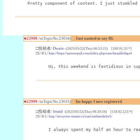
Pretty component of content. I just stumbled 
■22998
/inTopicNo.23034)
Just wanted to say Hi.
□投稿者/
Dwain
-(2025/05/22(Thu) 06:53:22) [168.91.33.*]
□U R L/
http://https://answerpail.com/index.php/user/laraaldridge4
Hi, this weekend is fastidious in su
■22999
/inTopicNo.23035)
Im happy I now registered
□投稿者/
Jerald
-(2025/05/22(Thu) 09:29:54) [158.62.223.*]
□U R L/
http://stroyrem-master.ru/user/nielsendehn5/
I always spent my half an hour to re