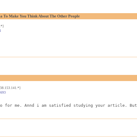
aya To Make You Think About The Other People
.*]
1
[38.153.141.*]
4693
o for me. Annd i am satisfied studying your article. But