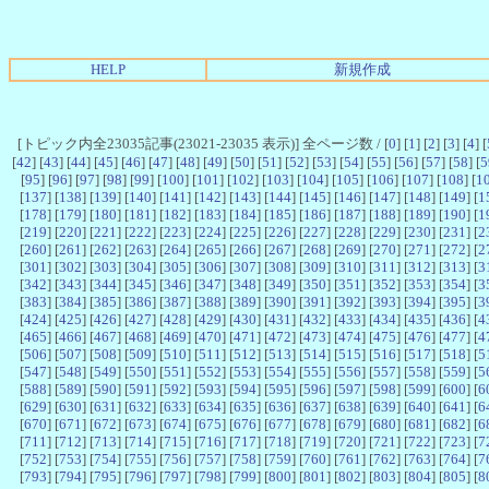
HELP
新規作成
[トピック内全23035記事(23021-23035 表示)] 全ページ数 / [
0
] [
1
] [
2
] [
3
] [
4
] [
[
42
] [
43
] [
44
] [
45
] [
46
] [
47
] [
48
] [
49
] [
50
] [
51
] [
52
] [
53
] [
54
] [
55
] [
56
] [
57
] [
58
] [
5
[
95
] [
96
] [
97
] [
98
] [
99
] [
100
] [
101
] [
102
] [
103
] [
104
] [
105
] [
106
] [
107
] [
108
] [
1
[
137
] [
138
] [
139
] [
140
] [
141
] [
142
] [
143
] [
144
] [
145
] [
146
] [
147
] [
148
] [
149
] [
1
[
178
] [
179
] [
180
] [
181
] [
182
] [
183
] [
184
] [
185
] [
186
] [
187
] [
188
] [
189
] [
190
] [
1
[
219
] [
220
] [
221
] [
222
] [
223
] [
224
] [
225
] [
226
] [
227
] [
228
] [
229
] [
230
] [
231
] [
2
[
260
] [
261
] [
262
] [
263
] [
264
] [
265
] [
266
] [
267
] [
268
] [
269
] [
270
] [
271
] [
272
] [
2
[
301
] [
302
] [
303
] [
304
] [
305
] [
306
] [
307
] [
308
] [
309
] [
310
] [
311
] [
312
] [
313
] [
3
[
342
] [
343
] [
344
] [
345
] [
346
] [
347
] [
348
] [
349
] [
350
] [
351
] [
352
] [
353
] [
354
] [
3
[
383
] [
384
] [
385
] [
386
] [
387
] [
388
] [
389
] [
390
] [
391
] [
392
] [
393
] [
394
] [
395
] [
3
[
424
] [
425
] [
426
] [
427
] [
428
] [
429
] [
430
] [
431
] [
432
] [
433
] [
434
] [
435
] [
436
] [
4
[
465
] [
466
] [
467
] [
468
] [
469
] [
470
] [
471
] [
472
] [
473
] [
474
] [
475
] [
476
] [
477
] [
4
[
506
] [
507
] [
508
] [
509
] [
510
] [
511
] [
512
] [
513
] [
514
] [
515
] [
516
] [
517
] [
518
] [
5
[
547
] [
548
] [
549
] [
550
] [
551
] [
552
] [
553
] [
554
] [
555
] [
556
] [
557
] [
558
] [
559
] [
5
[
588
] [
589
] [
590
] [
591
] [
592
] [
593
] [
594
] [
595
] [
596
] [
597
] [
598
] [
599
] [
600
] [
6
[
629
] [
630
] [
631
] [
632
] [
633
] [
634
] [
635
] [
636
] [
637
] [
638
] [
639
] [
640
] [
641
] [
6
[
670
] [
671
] [
672
] [
673
] [
674
] [
675
] [
676
] [
677
] [
678
] [
679
] [
680
] [
681
] [
682
] [
6
[
711
] [
712
] [
713
] [
714
] [
715
] [
716
] [
717
] [
718
] [
719
] [
720
] [
721
] [
722
] [
723
] [
7
[
752
] [
753
] [
754
] [
755
] [
756
] [
757
] [
758
] [
759
] [
760
] [
761
] [
762
] [
763
] [
764
] [
7
[
793
] [
794
] [
795
] [
796
] [
797
] [
798
] [
799
] [
800
] [
801
] [
802
] [
803
] [
804
] [
805
] [
8