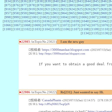
[
834
] [
835
] [
836
] [
837
] [
838
] [
839
] [
840
] [
841
] [
842
] [
843
] [
844
] [
845
] [
846
] [
8
[
875
] [
876
] [
877
] [
878
] [
879
] [
880
] [
881
] [
882
] [
883
] [
884
] [
885
] [
886
] [
887
] [
8
[
916
] [
917
] [
918
] [
919
] [
920
] [
921
] [
922
] [
923
] [
924
] [
925
] [
926
] [
927
] [
928
] [
9
[
957
] [
958
] [
959
] [
960
] [
961
] [
962
] [
963
] [
964
] [
965
] [
966
] [
967
] [
968
] [
969
] [
9
[
998
] [
999
] [
1000
] [
1001
] [
1002
] [
1003
] [
1004
] [
1005
] [
1006
] [
1007
] [
1008
] [
1
[
1032
] [
1033
] [
1034
] [
1035
] [
1036
] [
1037
] [
1038
] [
1039
] [
1040
] [
1041
] [
1042
] [
[
1066
] [
1067
] [
1068
] [
1069
] [
1070
] [
1071
] [
1072
] [
1073
] [
1074
] [
1075
] [
1076
] [
[
1100
] [
1101
] [
1102
] [
1103
] [
1104
] [
1105
] [
1106
] [
1107
] [
1108
] [
1109
] [
1110
] [
[
1134
] [
1135
] [
1136
] [
■22985
/inTopicNo.23021)
I am the new guy
□投稿者/
https://3000manfaat.blogspot.com
-(2023/07/15(Sat)
□U R L/
http://https://3000manfaat.blogspot.com
If you want to obtain a good deal fr
■22986
/inTopicNo.23022)
Re[231]: Just wanted to say Hi.
□投稿者/
CanadaPharm
-(2023/07/15(Sat) 12:14:57) [178.159.37
□U R L/
http://cPFnjNIKUTwgQzN
canadian online drugstore <a href="
https://canadianp