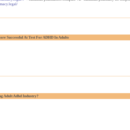
macy.legal/
re Successful At Test For ADHD In Adults
g Adult Adhd Industry?