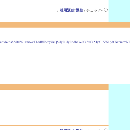
→
引用返信
/
返信
/ チェック-
VzLmdvb2dsZS5tdS91cmw/cT1odHRwcyUzQSUyRiUyRndheWJhY2suYXJjaGl2ZS1pdC5vcmc