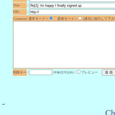
Title
/
URL
/
Comment/ 通常モード->
図表モード->
(適当に改行して下さい
削除キー
/
/
プレビュー
(半角8文字以内)
-
Ch