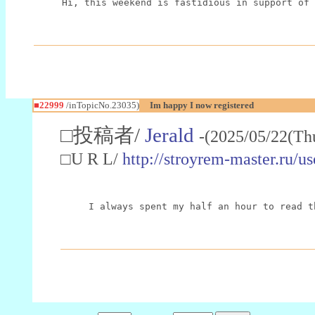
Hi, this weekend is fastidious in support of 
■22999
/inTopicNo.23035)
Im happy I now registered
□投稿者/
Jerald
-(2025/05/22(Th
□U R L/
http://stroyrem-master.ru/u
I always spent my half an hour to read t