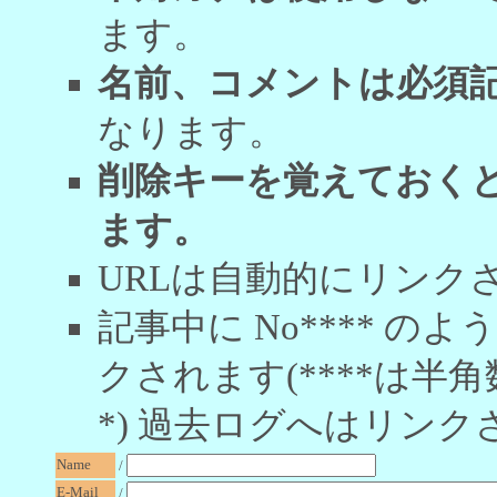
ます。
名前、コメントは必須
なります。
削除キーを覚えておく
ます。
URLは自動的にリンク
記事中に No**** 
クされます(****は半角
*) 過去ログへはリンク
Name
/
E-Mail
/