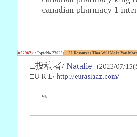
canadian pharmacy 1 inter
■22987
/inTopicNo.23023)
20 Resources That Will Make You More 
□投稿者/
Natalie
-(2023/07/15(
□U R L/
http://eurasiaaz.com/
%%