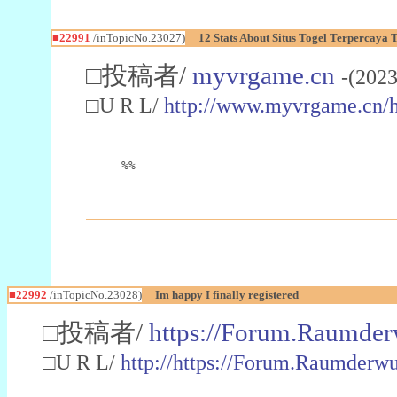
■22991
/inTopicNo.23027)
12 Stats About Situs Togel Terpercaya
□投稿者/
myvrgame.cn
-(2023
□U R L/
http://www.myvrgame.cn
%%
■22992
/inTopicNo.23028)
Im happy I finally registered
□投稿者/
https://Forum.Raumder
□U R L/
http://https://Forum.Raumder