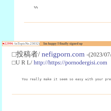
%%
■22996
/inTopicNo.23032)
Im happy I finally signed up
□投稿者/
nefigporn.com
-(2023/07
□U R L/
http://https://pornodergisi.com
You really make it seem so easy with your pre