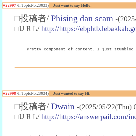
■22997
/inTopicNo.23033)
Just want to say Hello.
□投稿者/
Phising dan scam
-(2025
□U R L/
http://https://ebphtb.lebakk
Pretty component of content. I just stumbled 
■22998
/inTopicNo.23034)
Just wanted to say Hi.
□投稿者/
Dwain
-(2025/05/22(Thu) 
□U R L/
http://https://answerpail.com/i