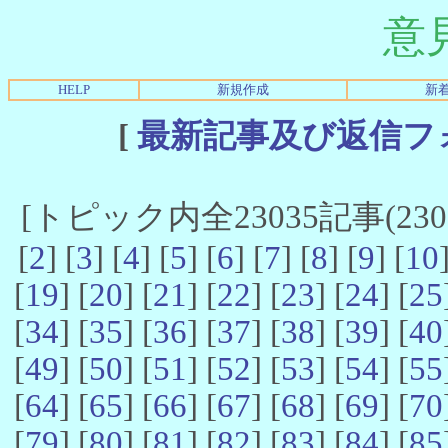
意
HELP
新規作成
新
[
最新記事及び返信フ
[トピック内全23035記事(23021
[
2
] [
3
] [
4
] [
5
] [
6
] [
7
] [
8
] [
9
] [
10
[
19
] [
20
] [
21
] [
22
] [
23
] [
24
] [
25
[
34
] [
35
] [
36
] [
37
] [
38
] [
39
] [
40
[
49
] [
50
] [
51
] [
52
] [
53
] [
54
] [
55
[
64
] [
65
] [
66
] [
67
] [
68
] [
69
] [
70
[
79
] [
80
] [
81
] [
82
] [
83
] [
84
] [
85