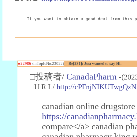
If you want to obtain a good deal from this p
■22986
/inTopicNo.23022)
Re[231]: Just wanted to say Hi.
□投稿者/
CanadaPharm
-(202
□U R L/
http://cPFnjNIKUTwgQzN
canadian online drugstore
https://canadianpharmacy.
compare</a> canadian pha
canadian pharmacy king 