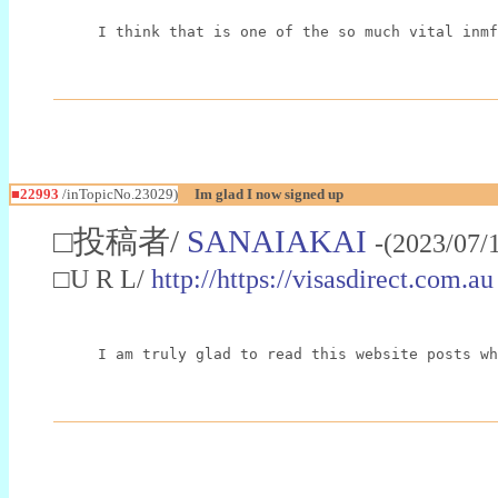
I think that is one of the so much vital inmf
■22993
/inTopicNo.23029)
Im glad I now signed up
□投稿者/
SANAIAKAI
-(2023/07/
□U R L/
http://https://visasdirect.com.au
I am truly glad to read this website posts wh