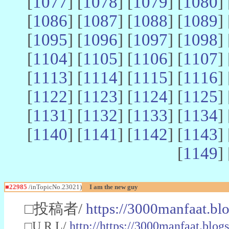
[
1077
] [
1078
] [
1079
] [
1080
] 
[
1086
] [
1087
] [
1088
] [
1089
] 
[
1095
] [
1096
] [
1097
] [
1098
] 
[
1104
] [
1105
] [
1106
] [
1107
] 
[
1113
] [
1114
] [
1115
] [
1116
] 
[
1122
] [
1123
] [
1124
] [
1125
] 
[
1131
] [
1132
] [
1133
] [
1134
] 
[
1140
] [
1141
] [
1142
] [
1143
] 
[
1149
] 
■22985
/inTopicNo.23021)
I am the new guy
□投稿者/
https://3000manfaat.bl
□U R L/
http://https://3000manfaat.blog