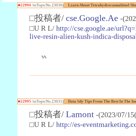
■22994
/inTopicNo.23030)
Learn About Tetrahydrocannabinol S
□投稿者/
cse.Google.Ae
-(202
□U R L/
http://cse.google.ae/url?q
live-resin-alien-kush-indica-dispo
%%
■22995
/inTopicNo.23031)
Data Sdy Tips From The Best In The In
□投稿者/
Lamont
-(2023/07/15
□U R L/
http://es-eventmarketin