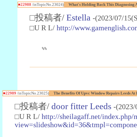
■22988
/inTopicNo.23024)
What's Holding Back This Diagnosing A
□投稿者/
Estella
-(2023/07/15(
□U R L/
http://www.gamenglish.co
%%
■22989
/inTopicNo.23025)
The Benefits Of Upvc Window Repairs Leeds At 
□投稿者/
door fitter Leeds
-(2023/
□U R L/
http://sheilagaff.net/index.php/
view=slideshow&id=36&tmpl=comp