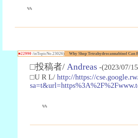
%%
■22990
/inTopicNo.23026)
Why Shop Tetrahydrocannabinol Can B
□投稿者/
Andreas
-(2023/07/15
□U R L/
http://https://cse.google.rw
sa=t&url=https%3A%2F%2Fwww.t
%%