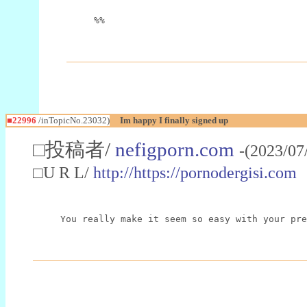
%%
■22996
/inTopicNo.23032)
Im happy I finally signed up
□投稿者/
nefigporn.com
-(2023/07
□U R L/
http://https://pornodergisi.com
You really make it seem so easy with your pre