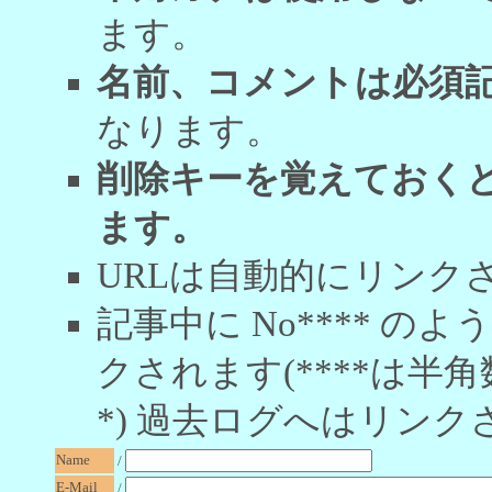
ます。
名前、コメントは必須
なります。
削除キーを覚えておく
ます。
URLは自動的にリンク
記事中に No**** 
クされます(****は半角
*) 過去ログへはリンク
Name
/
E-Mail
/