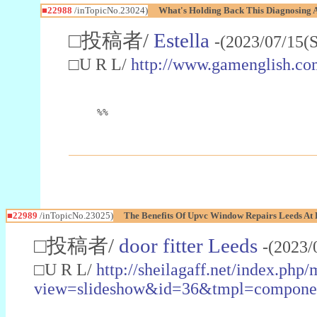
■22988
/inTopicNo.23024)
What's Holding Back This Diagnosing A
□投稿者/
Estella
-(2023/07/15(
□U R L/
http://www.gamenglish.co
%%
■22989
/inTopicNo.23025)
The Benefits Of Upvc Window Repairs Leeds At 
□投稿者/
door fitter Leeds
-(2023/
□U R L/
http://sheilagaff.net/index.php/
view=slideshow&id=36&tmpl=comp