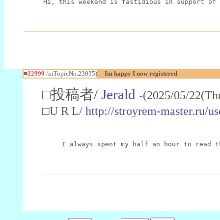
Hi, this weekend is fastidious in support of 
■22999
/inTopicNo.23035)
Im happy I now registered
□投稿者/
Jerald
-(2025/05/22(Th
□U R L/
http://stroyrem-master.ru/u
I always spent my half an hour to read t