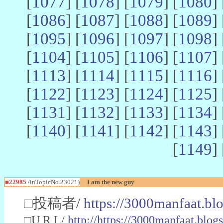
[
1077
] [
1078
] [
1079
] [
1080
] 
[
1086
] [
1087
] [
1088
] [
1089
] 
[
1095
] [
1096
] [
1097
] [
1098
] 
[
1104
] [
1105
] [
1106
] [
1107
] 
[
1113
] [
1114
] [
1115
] [
1116
] 
[
1122
] [
1123
] [
1124
] [
1125
] 
[
1131
] [
1132
] [
1133
] [
1134
] 
[
1140
] [
1141
] [
1142
] [
1143
] 
[
1149
] 
■22985
/inTopicNo.23021)
I am the new guy
□投稿者/
https://3000manfaat.bl
□U R L/
http://https://3000manfaat.blog