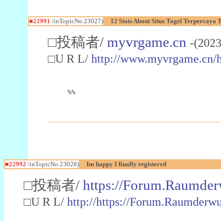
■22991
/inTopicNo.23027)
12 Stats About Situs Togel Terpercaya
□投稿者/
myvrgame.cn
-(2023
□U R L/
http://www.myvrgame.cn
%%
■22992
/inTopicNo.23028)
Im happy I finally registered
□投稿者/
https://Forum.Raumder
□U R L/
http://https://Forum.Raumder