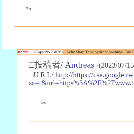
%%
■22990
/inTopicNo.23026)
Why Shop Tetrahydrocannabinol Can B
□投稿者/
Andreas
-(2023/07/15
□U R L/
http://https://cse.google.rw
sa=t&url=https%3A%2F%2Fwww.t
%%