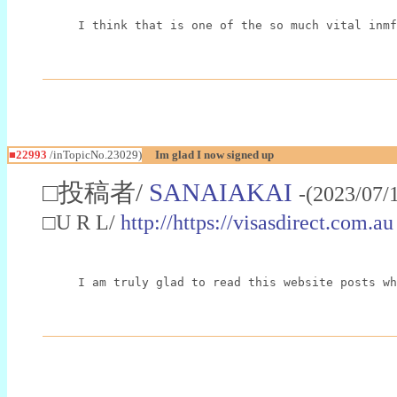
I think that is one of the so much vital inmf
■22993
/inTopicNo.23029)
Im glad I now signed up
□投稿者/
SANAIAKAI
-(2023/07/
□U R L/
http://https://visasdirect.com.au
I am truly glad to read this website posts wh