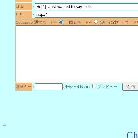
Title
/
URL
/
Comment/ 通常モード->
図表モード->
(適当に改行して下さい
削除キー
/
/
プレビュー
(半角8文字以内)
-
Ch