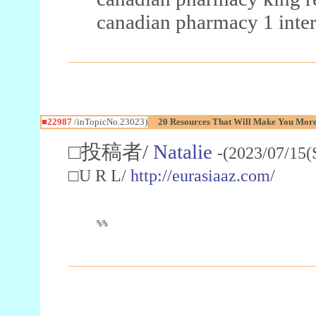
canadian pharmacy 1 inter
■22987
/inTopicNo.23023)
20 Resources That Will Make You More 
□投稿者/
Natalie
-(2023/07/15(
□U R L/
http://eurasiaaz.com/
%%