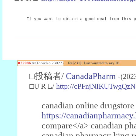
If you want to obtain a good deal from this p
■22986
/inTopicNo.23022)
Re[231]: Just wanted to say Hi.
□投稿者/
CanadaPharm
-(202
□U R L/
http://cPFnjNIKUTwgQzN
canadian online drugstore
https://canadianpharmacy.
compare</a> canadian pha
canadian pharmacy king 