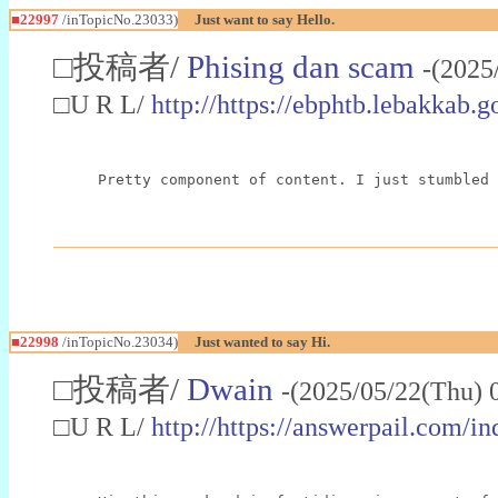
■22997
/inTopicNo.23033)
Just want to say Hello.
□投稿者/
Phising dan scam
-(2025
□U R L/
http://https://ebphtb.lebakk
Pretty component of content. I just stumbled 
■22998
/inTopicNo.23034)
Just wanted to say Hi.
□投稿者/
Dwain
-(2025/05/22(Thu) 
□U R L/
http://https://answerpail.com/i