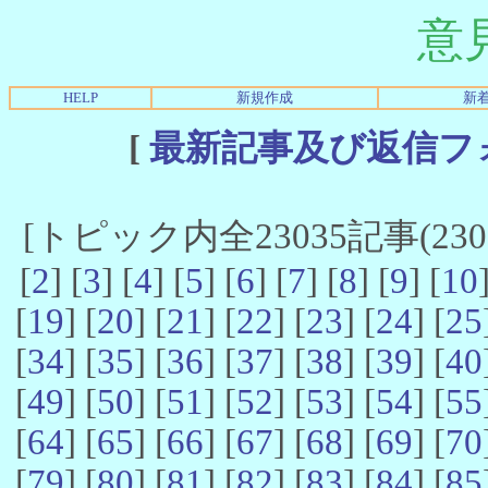
意
HELP
新規作成
新
[
最新記事及び返信フ
[トピック内全23035記事(23021
[
2
] [
3
] [
4
] [
5
] [
6
] [
7
] [
8
] [
9
] [
10
[
19
] [
20
] [
21
] [
22
] [
23
] [
24
] [
25
[
34
] [
35
] [
36
] [
37
] [
38
] [
39
] [
40
[
49
] [
50
] [
51
] [
52
] [
53
] [
54
] [
55
[
64
] [
65
] [
66
] [
67
] [
68
] [
69
] [
70
[
79
] [
80
] [
81
] [
82
] [
83
] [
84
] [
85