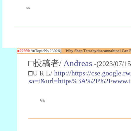
%%
■22990
/inTopicNo.23026)
Why Shop Tetrahydrocannabinol Can B
□投稿者/
Andreas
-(2023/07/15
□U R L/
http://https://cse.google.rw
sa=t&url=https%3A%2F%2Fwww.t
%%