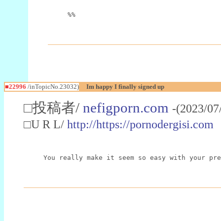
%%
■22996
/inTopicNo.23032)
Im happy I finally signed up
□投稿者/
nefigporn.com
-(2023/07
□U R L/
http://https://pornodergisi.com
You really make it seem so easy with your pre