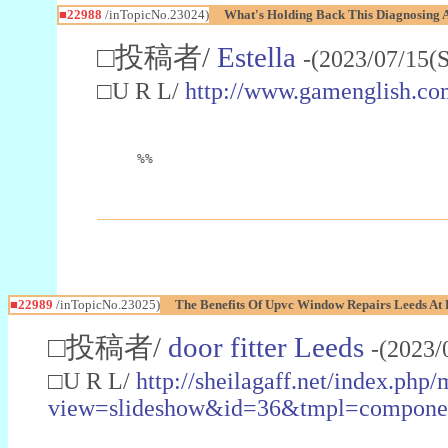
■22988
/inTopicNo.23024)
What's Holding Back This Diagnosing A
□投稿者/
Estella
-(2023/07/15(
□U R L/
http://www.gamenglish.co
%%
■22989
/inTopicNo.23025)
The Benefits Of Upvc Window Repairs Leeds At 
□投稿者/
door fitter Leeds
-(2023/
□U R L/
http://sheilagaff.net/index.php/
view=slideshow&id=36&tmpl=comp