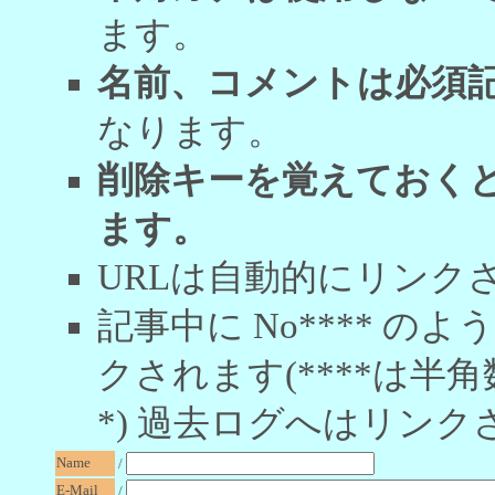
ます。
名前、コメントは必須
なります。
削除キーを覚えておく
ます。
URLは自動的にリンク
記事中に No**** 
クされます(****は半角
*) 過去ログへはリンク
Name
/
E-Mail
/