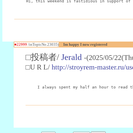
Hi, this weekend is fastidious in support of 
■22999
/inTopicNo.23035)
Im happy I now registered
□投稿者/
Jerald
-(2025/05/22(Th
□U R L/
http://stroyrem-master.ru/u
I always spent my half an hour to read t