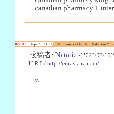
canadian pharmacy 1 inter
■22987
/inTopicNo.23023)
20 Resources That Will Make You More 
□投稿者/
Natalie
-(2023/07/15(
□U R L/
http://eurasiaaz.com/
%%