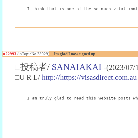
I think that is one of the so much vital inmf
■22993
/inTopicNo.23029)
Im glad I now signed up
□投稿者/
SANAIAKAI
-(2023/07/
□U R L/
http://https://visasdirect.com.au
I am truly glad to read this website posts wh