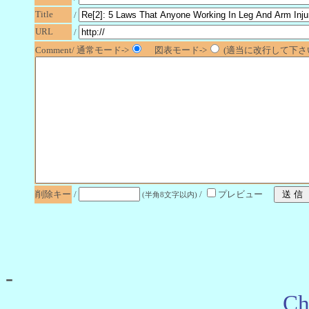
Title
/
URL
/
Comment/ 通常モード->
図表モード->
(適当に改行して下さい
削除キー
/
/
プレビュー
(半角8文字以内)
-
Ch