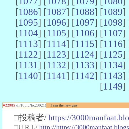
[
1077
] [
1078
] [
1079
] [
1080
] 
[
1086
] [
1087
] [
1088
] [
1089
] 
[
1095
] [
1096
] [
1097
] [
1098
] 
[
1104
] [
1105
] [
1106
] [
1107
] 
[
1113
] [
1114
] [
1115
] [
1116
] 
[
1122
] [
1123
] [
1124
] [
1125
] 
[
1131
] [
1132
] [
1133
] [
1134
] 
[
1140
] [
1141
] [
1142
] [
1143
] 
[
1149
] 
■22985
/inTopicNo.23021)
I am the new guy
□投稿者/
https://3000manfaat.bl
□U R L/
http://https://3000manfaat.blog