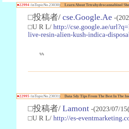
■22994
/inTopicNo.23030)
Learn About Tetrahydrocannabinol S
□投稿者/
cse.Google.Ae
-(202
□U R L/
http://cse.google.ae/url?q
live-resin-alien-kush-indica-dispo
%%
■22995
/inTopicNo.23031)
Data Sdy Tips From The Best In The In
□投稿者/
Lamont
-(2023/07/15
□U R L/
http://es-eventmarketin