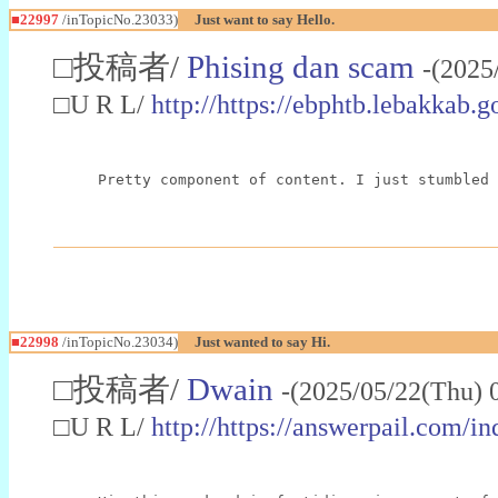
■22997
/inTopicNo.23033)
Just want to say Hello.
□投稿者/
Phising dan scam
-(2025
□U R L/
http://https://ebphtb.lebakk
Pretty component of content. I just stumbled 
■22998
/inTopicNo.23034)
Just wanted to say Hi.
□投稿者/
Dwain
-(2025/05/22(Thu) 
□U R L/
http://https://answerpail.com/i