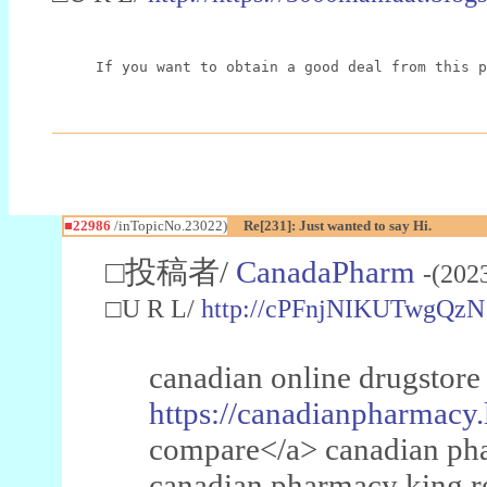
If you want to obtain a good deal from this p
■22986
/inTopicNo.23022)
Re[231]: Just wanted to say Hi.
□投稿者/
CanadaPharm
-(202
□U R L/
http://cPFnjNIKUTwgQzN
canadian online drugstore
https://canadianpharmacy.
compare</a> canadian pha
canadian pharmacy king 