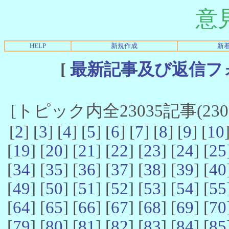
意
HELP
新規作成
新
[
最新記事及び返信フ
[トピック内全23035記事(23021
[
2
] [
3
] [
4
] [
5
] [
6
] [
7
] [
8
] [
9
] [
10
[
19
] [
20
] [
21
] [
22
] [
23
] [
24
] [
25
[
34
] [
35
] [
36
] [
37
] [
38
] [
39
] [
40
[
49
] [
50
] [
51
] [
52
] [
53
] [
54
] [
55
[
64
] [
65
] [
66
] [
67
] [
68
] [
69
] [
70
[
79
] [
80
] [
81
] [
82
] [
83
] [
84
] [
85