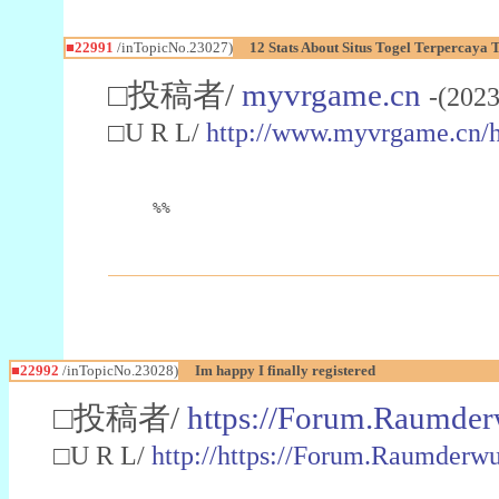
■22991
/inTopicNo.23027)
12 Stats About Situs Togel Terpercaya
□投稿者/
myvrgame.cn
-(2023
□U R L/
http://www.myvrgame.cn
%%
■22992
/inTopicNo.23028)
Im happy I finally registered
□投稿者/
https://Forum.Raumder
□U R L/
http://https://Forum.Raumder