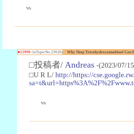
%%
■22990
/inTopicNo.23026)
Why Shop Tetrahydrocannabinol Can B
□投稿者/
Andreas
-(2023/07/15
□U R L/
http://https://cse.google.rw
sa=t&url=https%3A%2F%2Fwww.t
%%