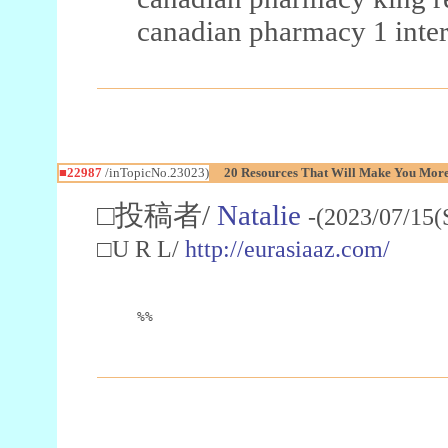
canadian pharmacy 1 inter
■22987
/inTopicNo.23023)
20 Resources That Will Make You More 
□投稿者/
Natalie
-(2023/07/15(
□U R L/
http://eurasiaaz.com/
%%