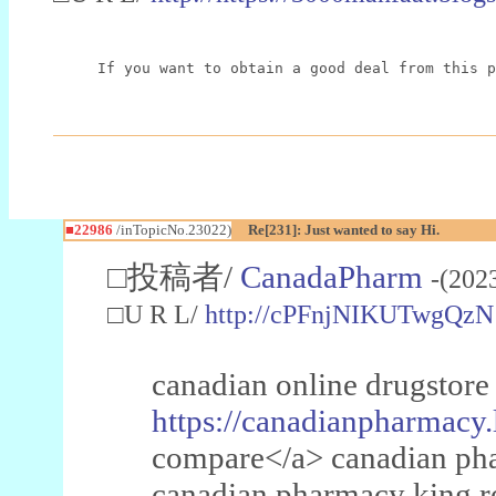
If you want to obtain a good deal from this p
■22986
/inTopicNo.23022)
Re[231]: Just wanted to say Hi.
□投稿者/
CanadaPharm
-(202
□U R L/
http://cPFnjNIKUTwgQzN
canadian online drugstore
https://canadianpharmacy.
compare</a> canadian pha
canadian pharmacy king 