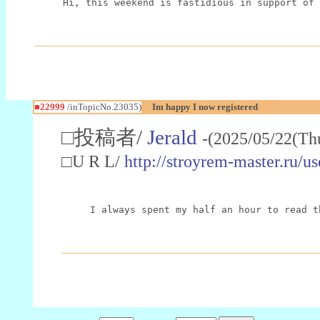
Hi, this weekend is fastidious in support of 
■22999
/inTopicNo.23035)
Im happy I now registered
□投稿者/
Jerald
-(2025/05/22(Th
□U R L/
http://stroyrem-master.ru/u
I always spent my half an hour to read t