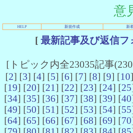
意
HELP
新規作成
新
[
最新記事及び返信フ
[トピック内全23035記事(23021
[
2
] [
3
] [
4
] [
5
] [
6
] [
7
] [
8
] [
9
] [
10
[
19
] [
20
] [
21
] [
22
] [
23
] [
24
] [
25
[
34
] [
35
] [
36
] [
37
] [
38
] [
39
] [
40
[
49
] [
50
] [
51
] [
52
] [
53
] [
54
] [
55
[
64
] [
65
] [
66
] [
67
] [
68
] [
69
] [
70
[
79
] [
80
] [
81
] [
82
] [
83
] [
84
] [
85