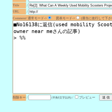
Title
/
URL
/
Comment/ 通常モード->
図表モード->
(適当に改行して下さい
削除キー
/
/
プレビュー
(半角8文字以内)