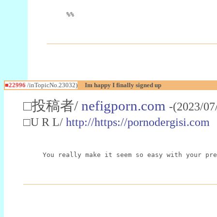
%%
■22996
/inTopicNo.23032)
Im happy I finally signed up
□投稿者/
nefigporn.com
-(2023/07
□U R L/
http://https://pornodergisi.com
You really make it seem so easy with your pre