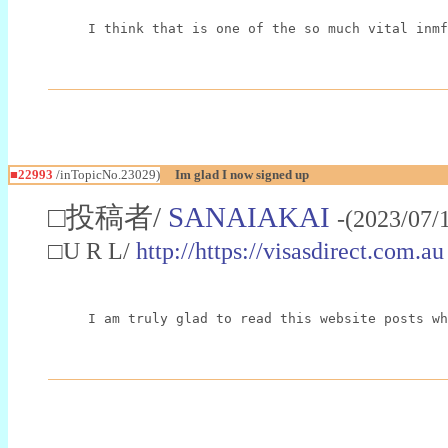
I think that is one of the so much vital inmf
■22993
/inTopicNo.23029)
Im glad I now signed up
□投稿者/
SANAIAKAI
-(2023/07/
□U R L/
http://https://visasdirect.com.au
I am truly glad to read this website posts wh