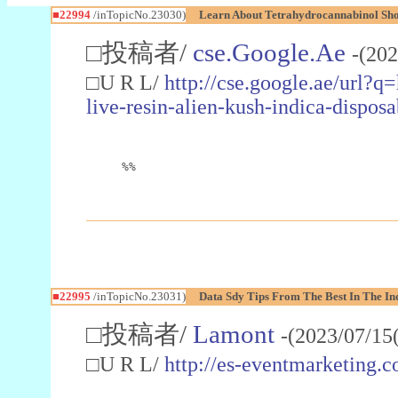
■22994
/inTopicNo.23030)
Learn About Tetrahydrocannabinol S
□投稿者/
cse.Google.Ae
-(202
□U R L/
http://cse.google.ae/url?q
live-resin-alien-kush-indica-dispo
%%
■22995
/inTopicNo.23031)
Data Sdy Tips From The Best In The In
□投稿者/
Lamont
-(2023/07/15
□U R L/
http://es-eventmarketin