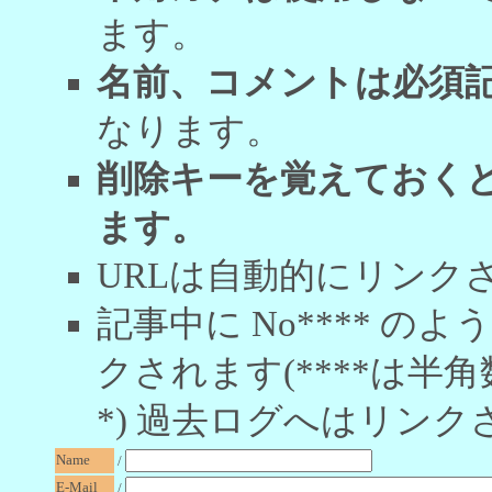
ます。
名前、コメントは必須
なります。
削除キーを覚えておく
ます。
URLは自動的にリンク
記事中に No**** 
クされます(****は半角
*) 過去ログへはリンク
Name
/
E-Mail
/