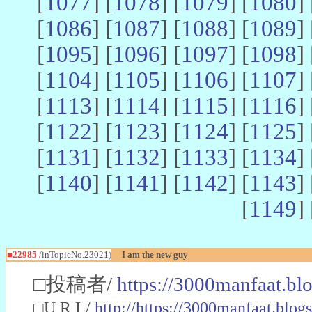
[
1077
] [
1078
] [
1079
] [
1080
] 
[
1086
] [
1087
] [
1088
] [
1089
] 
[
1095
] [
1096
] [
1097
] [
1098
] 
[
1104
] [
1105
] [
1106
] [
1107
] 
[
1113
] [
1114
] [
1115
] [
1116
] 
[
1122
] [
1123
] [
1124
] [
1125
] 
[
1131
] [
1132
] [
1133
] [
1134
] 
[
1140
] [
1141
] [
1142
] [
1143
] 
[
1149
] 
■22985
/inTopicNo.23021)
I am the new guy
□投稿者/
https://3000manfaat.bl
□U R L/
http://https://3000manfaat.blog