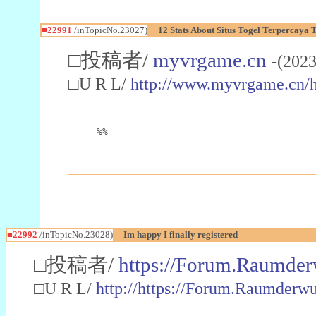
■22991
/inTopicNo.23027)
12 Stats About Situs Togel Terpercaya
□投稿者/
myvrgame.cn
-(2023
□U R L/
http://www.myvrgame.cn
%%
■22992
/inTopicNo.23028)
Im happy I finally registered
□投稿者/
https://Forum.Raumder
□U R L/
http://https://Forum.Raumder