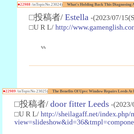
■22988
/inTopicNo.23024)
What's Holding Back This Diagnosing A
□投稿者/
Estella
-(2023/07/15(
□U R L/
http://www.gamenglish.co
%%
■22989
/inTopicNo.23025)
The Benefits Of Upvc Window Repairs Leeds At 
□投稿者/
door fitter Leeds
-(2023/
□U R L/
http://sheilagaff.net/index.php/
view=slideshow&id=36&tmpl=comp