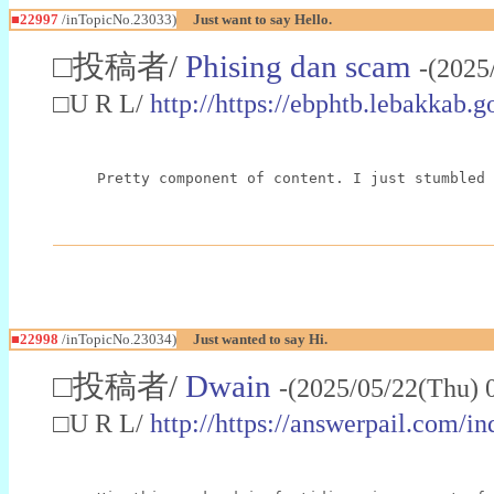
■22997
/inTopicNo.23033)
Just want to say Hello.
□投稿者/
Phising dan scam
-(2025
□U R L/
http://https://ebphtb.lebakk
Pretty component of content. I just stumbled 
■22998
/inTopicNo.23034)
Just wanted to say Hi.
□投稿者/
Dwain
-(2025/05/22(Thu) 
□U R L/
http://https://answerpail.com/i