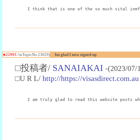
I think that is one of the so much vital inmf
■22993
/inTopicNo.23029)
Im glad I now signed up
□投稿者/
SANAIAKAI
-(2023/07/
□U R L/
http://https://visasdirect.com.au
I am truly glad to read this website posts wh