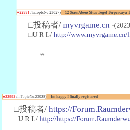
■22991
/inTopicNo.23027)
12 Stats About Situs Togel Terpercaya
□投稿者/
myvrgame.cn
-(2023
□U R L/
http://www.myvrgame.cn
%%
■22992
/inTopicNo.23028)
Im happy I finally registered
□投稿者/
https://Forum.Raumder
□U R L/
http://https://Forum.Raumder