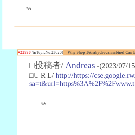
%%
■22990
/inTopicNo.23026)
Why Shop Tetrahydrocannabinol Can B
□投稿者/
Andreas
-(2023/07/15
□U R L/
http://https://cse.google.rw
sa=t&url=https%3A%2F%2Fwww.t
%%