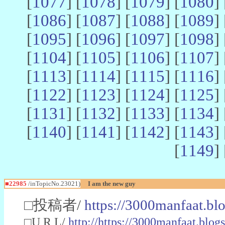
[
1077
] [
1078
] [
1079
] [
1080
] 
[
1086
] [
1087
] [
1088
] [
1089
] 
[
1095
] [
1096
] [
1097
] [
1098
] 
[
1104
] [
1105
] [
1106
] [
1107
] 
[
1113
] [
1114
] [
1115
] [
1116
] 
[
1122
] [
1123
] [
1124
] [
1125
] 
[
1131
] [
1132
] [
1133
] [
1134
] 
[
1140
] [
1141
] [
1142
] [
1143
] 
[
1149
] 
■22985
/inTopicNo.23021)
I am the new guy
□投稿者/
https://3000manfaat.bl
□U R L/
http://https://3000manfaat.blog