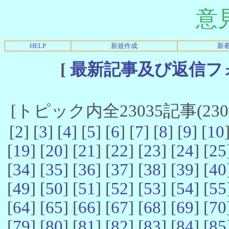
意
HELP
新規作成
新
[
最新記事及び返信フ
[トピック内全23035記事(23021
[
2
] [
3
] [
4
] [
5
] [
6
] [
7
] [
8
] [
9
] [
10
[
19
] [
20
] [
21
] [
22
] [
23
] [
24
] [
25
[
34
] [
35
] [
36
] [
37
] [
38
] [
39
] [
40
[
49
] [
50
] [
51
] [
52
] [
53
] [
54
] [
55
[
64
] [
65
] [
66
] [
67
] [
68
] [
69
] [
70
[
79
] [
80
] [
81
] [
82
] [
83
] [
84
] [
85