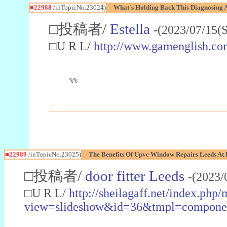
■22988
/inTopicNo.23024)
What's Holding Back This Diagnosing A
□投稿者/
Estella
-(2023/07/15(
□U R L/
http://www.gamenglish.co
%%
■22989
/inTopicNo.23025)
The Benefits Of Upvc Window Repairs Leeds At 
□投稿者/
door fitter Leeds
-(2023/
□U R L/
http://sheilagaff.net/index.php/
view=slideshow&id=36&tmpl=comp