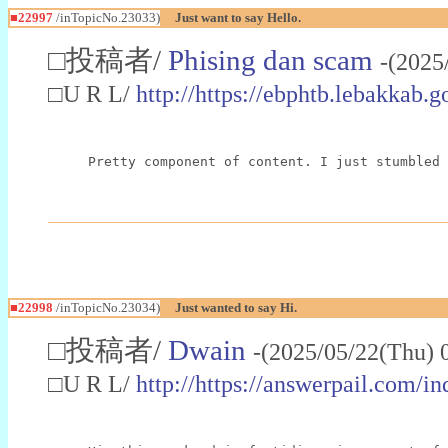
■22997
/inTopicNo.23033)
Just want to say Hello.
□投稿者/
Phising dan scam
-(2025
□U R L/
http://https://ebphtb.lebakk
Pretty component of content. I just stumbled 
■22998
/inTopicNo.23034)
Just wanted to say Hi.
□投稿者/
Dwain
-(2025/05/22(Thu) 
□U R L/
http://https://answerpail.com/i