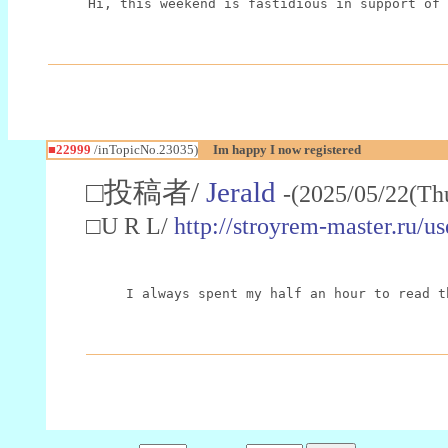
Hi, this weekend is fastidious in support of 
■22999
/inTopicNo.23035)
Im happy I now registered
□投稿者/
Jerald
-(2025/05/22(Th
□U R L/
http://stroyrem-master.ru/u
I always spent my half an hour to read t