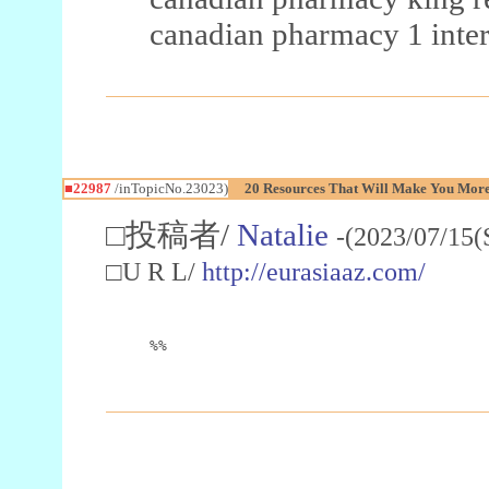
canadian pharmacy 1 inter
■22987
/inTopicNo.23023)
20 Resources That Will Make You More 
□投稿者/
Natalie
-(2023/07/15(
□U R L/
http://eurasiaaz.com/
%%