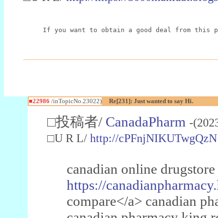
If you want to obtain a good deal from this p
■22986
/inTopicNo.23022)
Re[231]: Just wanted to say Hi.
□投稿者/
CanadaPharm
-(202
□U R L/
http://cPFnjNIKUTwgQzN
canadian online drugstore
https://canadianpharmacy.
compare</a> canadian pha
canadian pharmacy king 