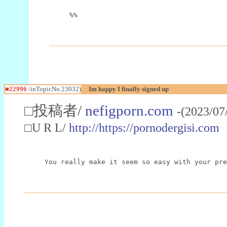
%%
■22996
/inTopicNo.23032)
Im happy I finally signed up
□投稿者/
nefigporn.com
-(2023/07
□U R L/
http://https://pornodergisi.com
You really make it seem so easy with your pre