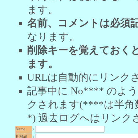
ます。
名前、コメントは必須
なります。
削除キーを覚えておく
ます。
URLは自動的にリンク
記事中に No**** 
クされます(****は半角
*) 過去ログへはリンク
Name
/
E-Mail
/