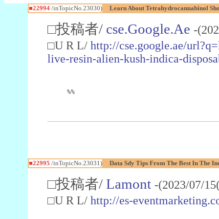
■22994
/inTopicNo.23030)
Learn About Tetrahydrocannabinol S
□投稿者/
cse.Google.Ae
-(202
□U R L/
http://cse.google.ae/url?q
live-resin-alien-kush-indica-dispo
%%
■22995
/inTopicNo.23031)
Data Sdy Tips From The Best In The In
□投稿者/
Lamont
-(2023/07/15
□U R L/
http://es-eventmarketin