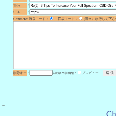
Title
/
URL
/
Comment/ 通常モード->
図表モード->
(適当に改行して下さい
削除キー
/
/
プレビュー
(半角8文字以内)
-
Ch