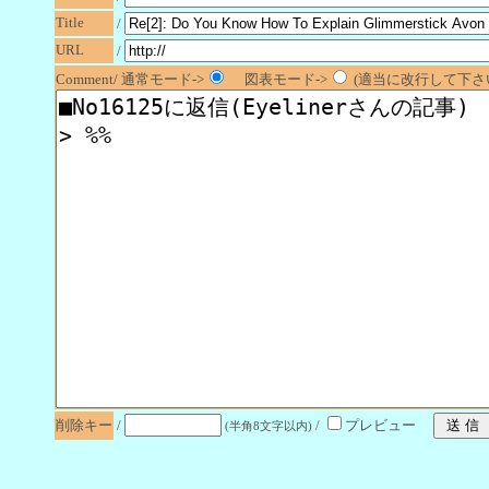
Title
/
URL
/
Comment/ 通常モード->
図表モード->
(適当に改行して下さい
削除キー
/
/
プレビュー
(半角8文字以内)