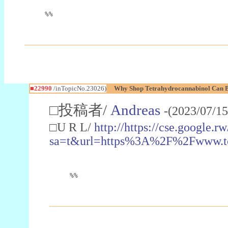
%%
■22990
/inTopicNo.23026)
Why Shop Tetrahydrocannabinol Can B
□投稿者/
Andreas
-(2023/07/15
□U R L/
http://https://cse.google.rw
sa=t&url=https%3A%2F%2Fwww.t
%%