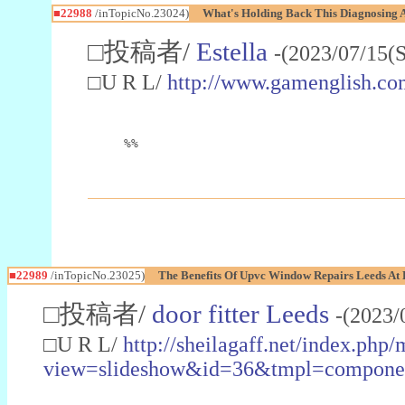
■22988
/inTopicNo.23024)
What's Holding Back This Diagnosing A
□投稿者/
Estella
-(2023/07/15(
□U R L/
http://www.gamenglish.co
%%
■22989
/inTopicNo.23025)
The Benefits Of Upvc Window Repairs Leeds At 
□投稿者/
door fitter Leeds
-(2023/
□U R L/
http://sheilagaff.net/index.php/
view=slideshow&id=36&tmpl=comp