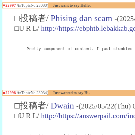
■22997
/inTopicNo.23033)
Just want to say Hello.
□投稿者/
Phising dan scam
-(2025
□U R L/
http://https://ebphtb.lebakk
Pretty component of content. I just stumbled 
■22998
/inTopicNo.23034)
Just wanted to say Hi.
□投稿者/
Dwain
-(2025/05/22(Thu) 
□U R L/
http://https://answerpail.com/i