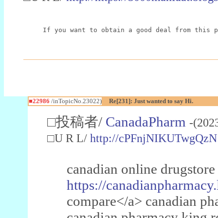
If you want to obtain a good deal from this p
■22986
/inTopicNo.23022)
Re[231]: Just wanted to say Hi.
□投稿者/
CanadaPharm
-(202
□U R L/
http://cPFnjNIKUTwgQzN
canadian online drugstore
https://canadianpharmacy.
compare</a> canadian pha
canadian pharmacy king 