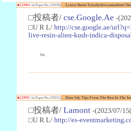
■22994
/inTopicNo.23030)
Learn About Tetrahydrocannabinol S
□投稿者/
cse.Google.Ae
-(202
□U R L/
http://cse.google.ae/url?q
live-resin-alien-kush-indica-dispo
%%
■22995
/inTopicNo.23031)
Data Sdy Tips From The Best In The In
□投稿者/
Lamont
-(2023/07/15
□U R L/
http://es-eventmarketin