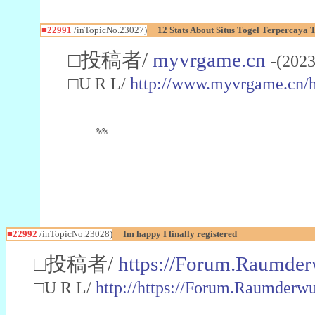
■22991
/inTopicNo.23027)
12 Stats About Situs Togel Terpercaya
□投稿者/
myvrgame.cn
-(2023
□U R L/
http://www.myvrgame.cn
%%
■22992
/inTopicNo.23028)
Im happy I finally registered
□投稿者/
https://Forum.Raumder
□U R L/
http://https://Forum.Raumder