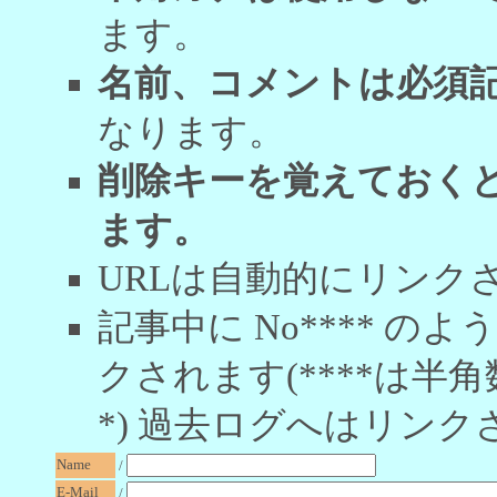
ます。
名前、コメントは必須
なります。
削除キーを覚えておく
ます。
URLは自動的にリンク
記事中に No**** 
クされます(****は半角
*) 過去ログへはリンク
Name
/
E-Mail
/