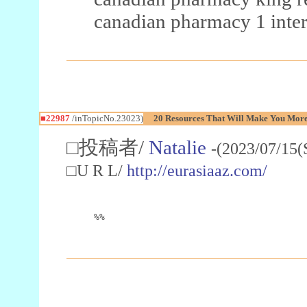
canadian pharmacy 1 inter
■22987
/inTopicNo.23023)
20 Resources That Will Make You More 
□投稿者/
Natalie
-(2023/07/15(
□U R L/
http://eurasiaaz.com/
%%