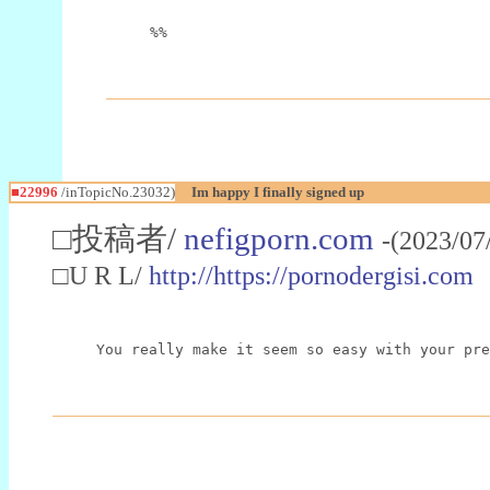
%%
■22996
/inTopicNo.23032)
Im happy I finally signed up
□投稿者/
nefigporn.com
-(2023/07
□U R L/
http://https://pornodergisi.com
You really make it seem so easy with your pre