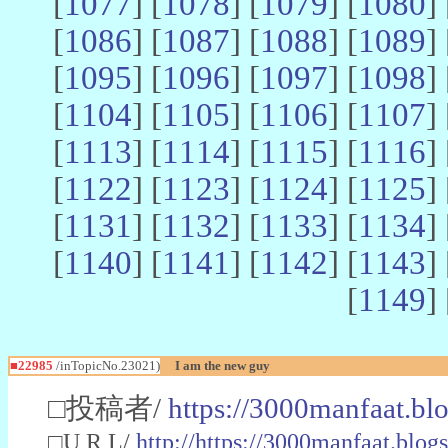
[
1077
] [
1078
] [
1079
] [
1080
] 
[
1086
] [
1087
] [
1088
] [
1089
] 
[
1095
] [
1096
] [
1097
] [
1098
] 
[
1104
] [
1105
] [
1106
] [
1107
] 
[
1113
] [
1114
] [
1115
] [
1116
] 
[
1122
] [
1123
] [
1124
] [
1125
] 
[
1131
] [
1132
] [
1133
] [
1134
] 
[
1140
] [
1141
] [
1142
] [
1143
] 
[
1149
] 
■22985
/inTopicNo.23021)
I am the new guy
□投稿者/
https://3000manfaat.bl
□U R L/
http://https://3000manfaat.blog