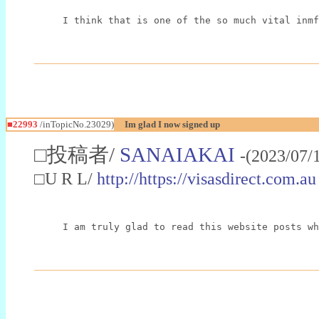
I think that is one of the so much vital inmf
■22993
/inTopicNo.23029)
Im glad I now signed up
□投稿者/
SANAIAKAI
-(2023/07/
□U R L/
http://https://visasdirect.com.au
I am truly glad to read this website posts wh