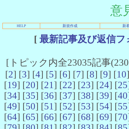
意
HELP
新規作成
新
[
最新記事及び返信フ
[トピック内全23035記事(23021
[
2
] [
3
] [
4
] [
5
] [
6
] [
7
] [
8
] [
9
] [
10
[
19
] [
20
] [
21
] [
22
] [
23
] [
24
] [
25
[
34
] [
35
] [
36
] [
37
] [
38
] [
39
] [
40
[
49
] [
50
] [
51
] [
52
] [
53
] [
54
] [
55
[
64
] [
65
] [
66
] [
67
] [
68
] [
69
] [
70
[
79
] [
80
] [
81
] [
82
] [
83
] [
84
] [
85