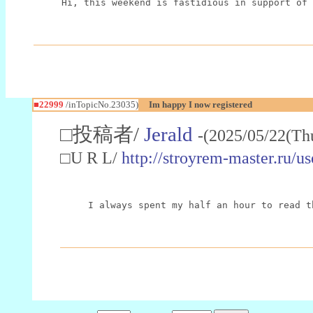
Hi, this weekend is fastidious in support of 
■22999
/inTopicNo.23035)
Im happy I now registered
□投稿者/
Jerald
-(2025/05/22(Th
□U R L/
http://stroyrem-master.ru/u
I always spent my half an hour to read t