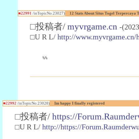
■22991
/inTopicNo.23027)
12 Stats About Situs Togel Terpercaya
□投稿者/
myvrgame.cn
-(2023
□U R L/
http://www.myvrgame.cn
%%
■22992
/inTopicNo.23028)
Im happy I finally registered
□投稿者/
https://Forum.Raumder
□U R L/
http://https://Forum.Raumder