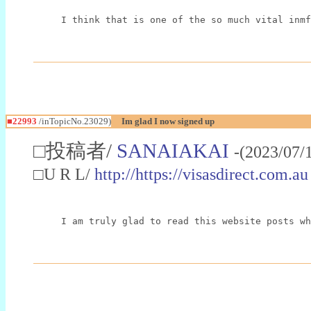
I think that is one of the so much vital inmf
■22993
/inTopicNo.23029)
Im glad I now signed up
□投稿者/
SANAIAKAI
-(2023/07/
□U R L/
http://https://visasdirect.com.au
I am truly glad to read this website posts wh