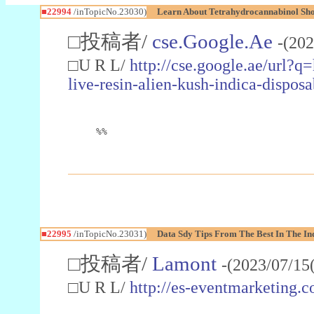
■22994
/inTopicNo.23030)
Learn About Tetrahydrocannabinol S
□投稿者/
cse.Google.Ae
-(202
□U R L/
http://cse.google.ae/url?q
live-resin-alien-kush-indica-dispo
%%
■22995
/inTopicNo.23031)
Data Sdy Tips From The Best In The In
□投稿者/
Lamont
-(2023/07/15
□U R L/
http://es-eventmarketin