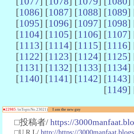
[
1077
] [
1078
] [
1079
] [
1080
] 
[
1086
] [
1087
] [
1088
] [
1089
] 
[
1095
] [
1096
] [
1097
] [
1098
] 
[
1104
] [
1105
] [
1106
] [
1107
] 
[
1113
] [
1114
] [
1115
] [
1116
] 
[
1122
] [
1123
] [
1124
] [
1125
] 
[
1131
] [
1132
] [
1133
] [
1134
] 
[
1140
] [
1141
] [
1142
] [
1143
] 
[
1149
] 
■22985
/inTopicNo.23021)
I am the new guy
□投稿者/
https://3000manfaat.bl
□U R L/
http://https://3000manfaat.blog