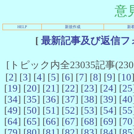
意
HELP
新規作成
新
[
最新記事及び返信フ
[トピック内全23035記事(23021
[
2
] [
3
] [
4
] [
5
] [
6
] [
7
] [
8
] [
9
] [
10
[
19
] [
20
] [
21
] [
22
] [
23
] [
24
] [
25
[
34
] [
35
] [
36
] [
37
] [
38
] [
39
] [
40
[
49
] [
50
] [
51
] [
52
] [
53
] [
54
] [
55
[
64
] [
65
] [
66
] [
67
] [
68
] [
69
] [
70
[
79
] [
80
] [
81
] [
82
] [
83
] [
84
] [
85