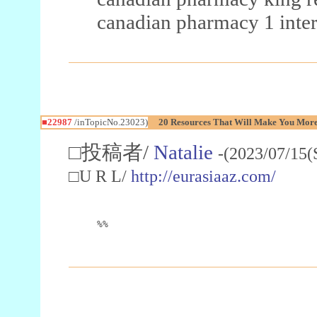
canadian pharmacy 1 inter
■22987
/inTopicNo.23023)
20 Resources That Will Make You More 
□投稿者/
Natalie
-(2023/07/15(
□U R L/
http://eurasiaaz.com/
%%