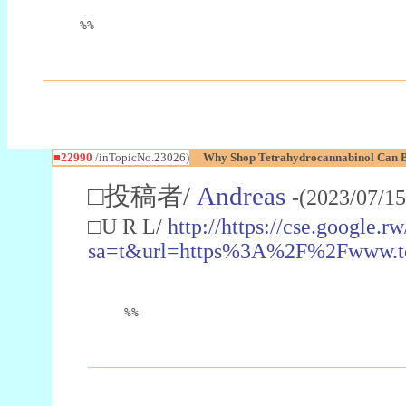
%%
■22990
/inTopicNo.23026)
Why Shop Tetrahydrocannabinol Can B
□投稿者/
Andreas
-(2023/07/15
□U R L/
http://https://cse.google.rw
sa=t&url=https%3A%2F%2Fwww.t
%%