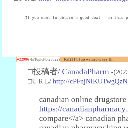
If you want to obtain a good deal from this p
■22986
/inTopicNo.23022)
Re[231]: Just wanted to say Hi.
□投稿者/
CanadaPharm
-(202
□U R L/
http://cPFnjNIKUTwgQzN
canadian online drugstore
https://canadianpharmacy.
compare</a> canadian pha
canadian pharmacy king 