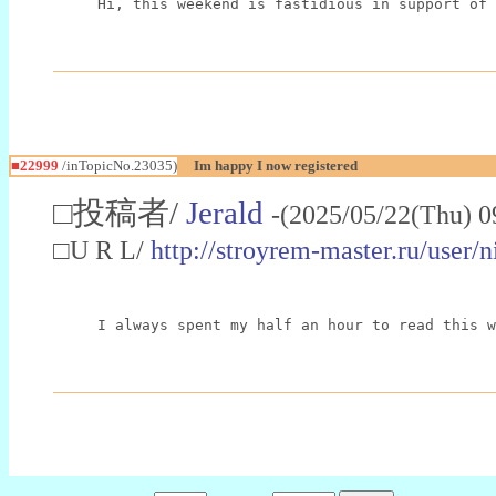
Hi, this weekend is fastidious in support of 
■22999
/inTopicNo.23035)
Im happy I now registered
□投稿者/
Jerald
-(2025/05/22(Thu) 0
□U R L/
http://stroyrem-master.ru/user/
I always spent my half an hour to read this w