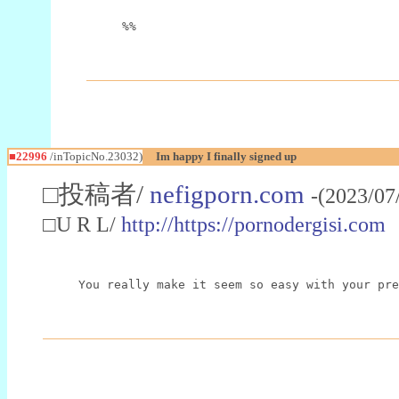
%%
■22996
/inTopicNo.23032)
Im happy I finally signed up
□投稿者/
nefigporn.com
-(2023/07
□U R L/
http://https://pornodergisi.com
You really make it seem so easy with your pre