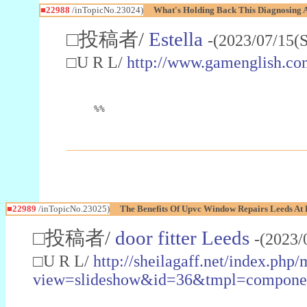
■22988
/inTopicNo.23024)
What's Holding Back This Diagnosing A
□投稿者/
Estella
-(2023/07/15(
□U R L/
http://www.gamenglish.co
%%
■22989
/inTopicNo.23025)
The Benefits Of Upvc Window Repairs Leeds At 
□投稿者/
door fitter Leeds
-(2023/
□U R L/
http://sheilagaff.net/index.php/
view=slideshow&id=36&tmpl=comp