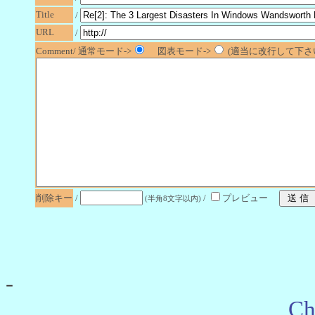
Title
/
URL
/
Comment/ 通常モード->
図表モード->
(適当に改行して下さい
削除キー
/
/
プレビュー
(半角8文字以内)
-
Ch