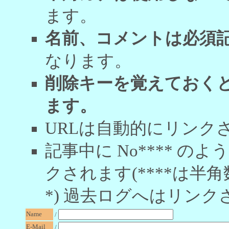
ます。
名前、コメントは必須
なります。
削除キーを覚えておく
ます。
URLは自動的にリンク
記事中に No**** 
クされます(****は半角
*) 過去ログへはリンク
Name
/
E-Mail
/