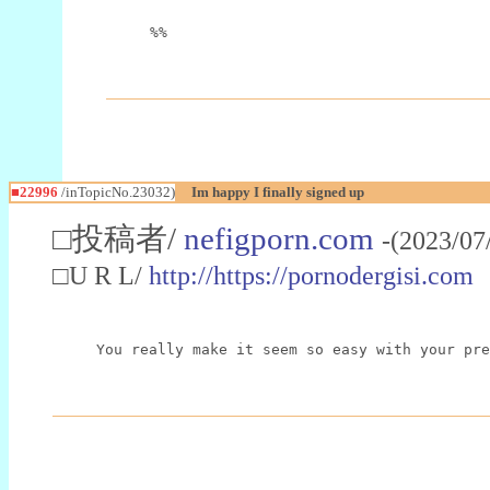
%%
■22996
/inTopicNo.23032)
Im happy I finally signed up
□投稿者/
nefigporn.com
-(2023/07
□U R L/
http://https://pornodergisi.com
You really make it seem so easy with your pre