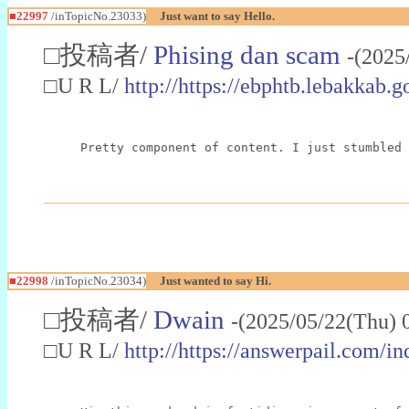
■22997
/inTopicNo.23033)
Just want to say Hello.
□投稿者/
Phising dan scam
-(2025
□U R L/
http://https://ebphtb.lebakk
Pretty component of content. I just stumbled 
■22998
/inTopicNo.23034)
Just wanted to say Hi.
□投稿者/
Dwain
-(2025/05/22(Thu) 
□U R L/
http://https://answerpail.com/i