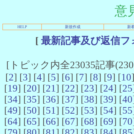
意
HELP
新規作成
新
[
最新記事及び返信フ
[トピック内全23035記事(23021
[
2
] [
3
] [
4
] [
5
] [
6
] [
7
] [
8
] [
9
] [
10
[
19
] [
20
] [
21
] [
22
] [
23
] [
24
] [
25
[
34
] [
35
] [
36
] [
37
] [
38
] [
39
] [
40
[
49
] [
50
] [
51
] [
52
] [
53
] [
54
] [
55
[
64
] [
65
] [
66
] [
67
] [
68
] [
69
] [
70
[
79
] [
80
] [
81
] [
82
] [
83
] [
84
] [
85