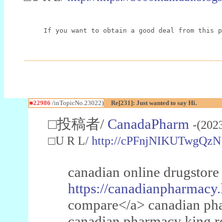
If you want to obtain a good deal from this p
■22986
/inTopicNo.23022)
Re[231]: Just wanted to say Hi.
□投稿者/
CanadaPharm
-(202
□U R L/
http://cPFnjNIKUTwgQzN
canadian online drugstore
https://canadianpharmacy.
compare</a> canadian pha
canadian pharmacy king 