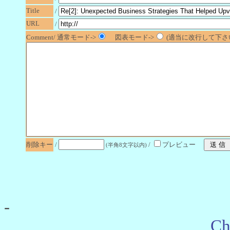
Title
/
URL
/
Comment/ 通常モード->
図表モード->
(適当に改行して下さい
削除キー
/
/
プレビュー
(半角8文字以内)
-
Ch