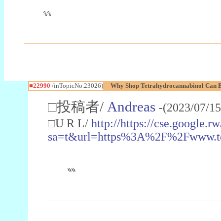
%%
■22990
/inTopicNo.23026)
Why Shop Tetrahydrocannabinol Can B
□投稿者/
Andreas
-(2023/07/15
□U R L/
http://https://cse.google.rw
sa=t&url=https%3A%2F%2Fwww.t
%%