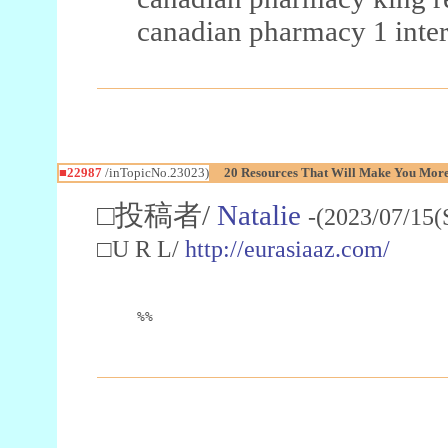
canadian pharmacy 1 inter
■22987
/inTopicNo.23023)
20 Resources That Will Make You More 
□投稿者/
Natalie
-(2023/07/15(
□U R L/
http://eurasiaaz.com/
%%