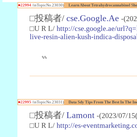
■22994
/inTopicNo.23030)
Learn About Tetrahydrocannabinol S
□投稿者/
cse.Google.Ae
-(202
□U R L/
http://cse.google.ae/url?q
live-resin-alien-kush-indica-dispo
%%
■22995
/inTopicNo.23031)
Data Sdy Tips From The Best In The In
□投稿者/
Lamont
-(2023/07/15
□U R L/
http://es-eventmarketin