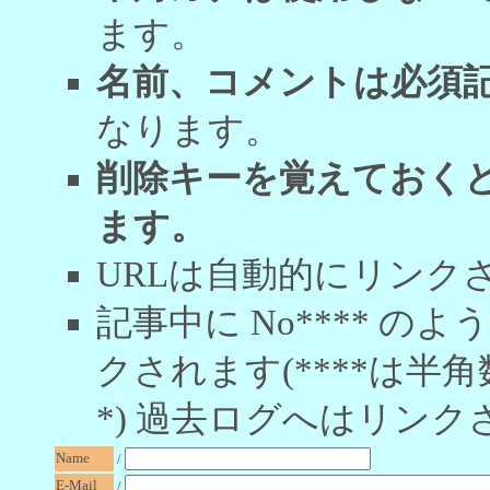
ます。
名前、コメントは必須
なります。
削除キーを覚えておく
ます。
URLは自動的にリンク
記事中に No**** 
クされます(****は半角
*) 過去ログへはリンク
Name
/
E-Mail
/