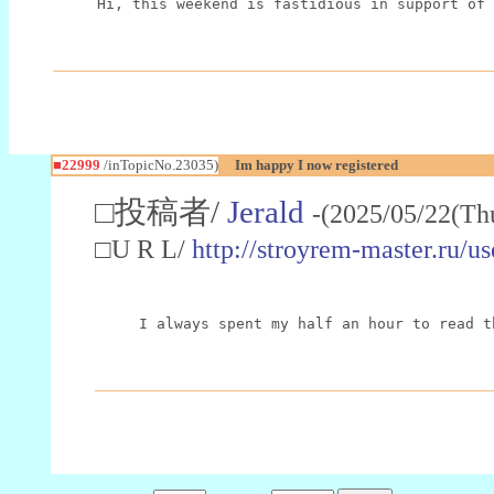
Hi, this weekend is fastidious in support of 
■22999
/inTopicNo.23035)
Im happy I now registered
□投稿者/
Jerald
-(2025/05/22(Th
□U R L/
http://stroyrem-master.ru/u
I always spent my half an hour to read t