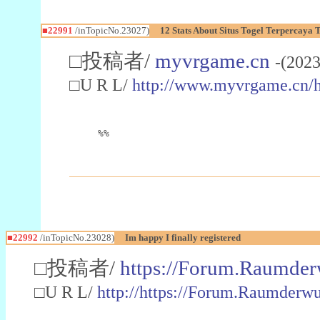
■22991
/inTopicNo.23027)
12 Stats About Situs Togel Terpercaya
□投稿者/
myvrgame.cn
-(2023
□U R L/
http://www.myvrgame.cn
%%
■22992
/inTopicNo.23028)
Im happy I finally registered
□投稿者/
https://Forum.Raumder
□U R L/
http://https://Forum.Raumder