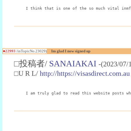
I think that is one of the so much vital inmf
■22993
/inTopicNo.23029)
Im glad I now signed up
□投稿者/
SANAIAKAI
-(2023/07/
□U R L/
http://https://visasdirect.com.au
I am truly glad to read this website posts wh