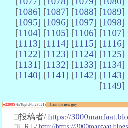
[
1077
] [
1078
] [
1079
] [
1080
] 
[
1086
] [
1087
] [
1088
] [
1089
] 
[
1095
] [
1096
] [
1097
] [
1098
] 
[
1104
] [
1105
] [
1106
] [
1107
] 
[
1113
] [
1114
] [
1115
] [
1116
] 
[
1122
] [
1123
] [
1124
] [
1125
] 
[
1131
] [
1132
] [
1133
] [
1134
] 
[
1140
] [
1141
] [
1142
] [
1143
] 
[
1149
] 
■22985
/inTopicNo.23021)
I am the new guy
□投稿者/
https://3000manfaat.bl
□U R L/
http://https://3000manfaat.blog