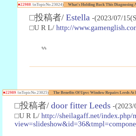
■22988
/inTopicNo.23024)
What's Holding Back This Diagnosing A
□投稿者/
Estella
-(2023/07/15(
□U R L/
http://www.gamenglish.co
%%
■22989
/inTopicNo.23025)
The Benefits Of Upvc Window Repairs Leeds At 
□投稿者/
door fitter Leeds
-(2023/
□U R L/
http://sheilagaff.net/index.php/
view=slideshow&id=36&tmpl=comp