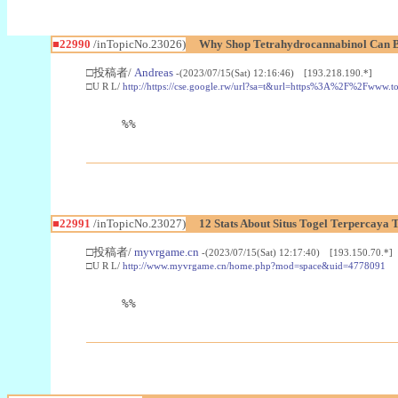
■22990
/inTopicNo.23026)
Why Shop Tetrahydrocannabinol Can B
□投稿者/
Andreas
-(2023/07/15(Sat) 12:16:46) [193.218.190.*]
□U R L/
http://https://cse.google.rw/url?sa=t&url=https%3A%2F%2Fwww.
%%
■22991
/inTopicNo.23027)
12 Stats About Situs Togel Terpercaya
□投稿者/
myvrgame.cn
-(2023/07/15(Sat) 12:17:40) [193.150.70.*]
□U R L/
http://www.myvrgame.cn/home.php?mod=space&uid=4778091
%%