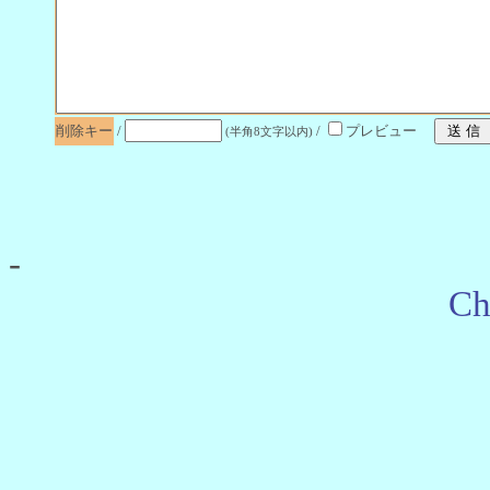
削除キー
/
/
プレビュー
(半角8文字以内)
-
Ch