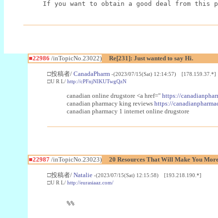
If you want to obtain a good deal from this p
■22986
/inTopicNo.23022)
Re[231]: Just wanted to say Hi.
□投稿者/
CanadaPharm
-(2023/07/15(Sat) 12:14:57) [178.159.37.*]
□U R L/
http://cPFnjNIKUTwgQzN
canadian online drugstore <a href="
https://canadianphar
canadian pharmacy king reviews
https://canadianpharmac
canadian pharmacy 1 internet online drugstore
■22987
/inTopicNo.23023)
20 Resources That Will Make You More 
□投稿者/
Natalie
-(2023/07/15(Sat) 12:15:58) [193.218.190.*]
□U R L/
http://eurasiaaz.com/
%%