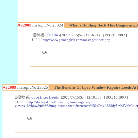
■22988
/inTopicNo.23024)
What's Holding Back This Diagnosing A
□投稿者/
Estella
-(2023/07/15(Sat) 12:16:24) [193.218.190.*]
□U R L/
http://www.gamenglish.com/message/index.php
%%
■22989
/inTopicNo.23025)
The Benefits Of Upvc Window Repairs Leeds At 
□投稿者/
door fitter Leeds
-(2023/07/15(Sat) 12:16:30) [193.218.190.*]
□U R L/
http://sheilagaff.net/index.php/media-gallery?
view=slideshow&id=36&tmpl=component&return=aHR0cDovL3d3dy5mb3Vpb
%%