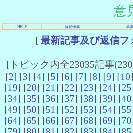
意
HELP
新規作成
新
[
最新記事及び返信フ
[トピック内全23035記事(23021
[
2
] [
3
] [
4
] [
5
] [
6
] [
7
] [
8
] [
9
] [
10
[
19
] [
20
] [
21
] [
22
] [
23
] [
24
] [
25
[
34
] [
35
] [
36
] [
37
] [
38
] [
39
] [
40
[
49
] [
50
] [
51
] [
52
] [
53
] [
54
] [
55
[
64
] [
65
] [
66
] [
67
] [
68
] [
69
] [
70
[
79
] [
80
] [
81
] [
82
] [
83
] [
84
] [
85