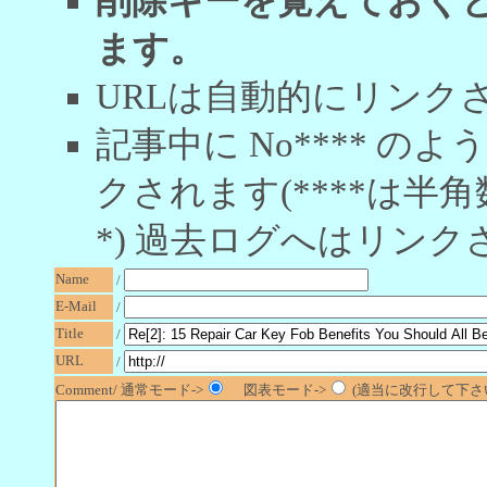
削除キーを覚えておく
ます。
URLは自動的にリンク
記事中に No**** 
クされます(****は半角
*) 過去ログへはリンク
Name
/
E-Mail
/
Title
/
URL
/
Comment/ 通常モード->
図表モード->
(適当に改行して下さい