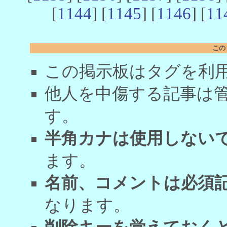
[
1144
] [
1145
] [
1146
] [
11
この
この掲示板はタグを利
他人を中傷する記事は
す。
半角カナは使用しない
ます。
名前、コメントは必須
なります。