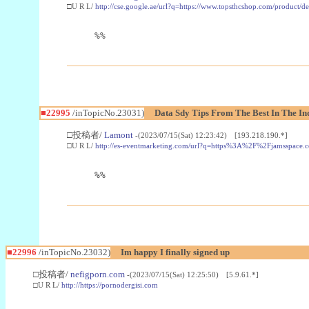
□U R L/
http://cse.google.ae/url?q=https://www.topsthcshop.com/product/d
%%
■22995
/inTopicNo.23031)
Data Sdy Tips From The Best In The In
□投稿者/
Lamont
-(2023/07/15(Sat) 12:23:42) [193.218.190.*]
□U R L/
http://es-eventmarketing.com/url?q=https%3A%2F%2Fjamsspace.
%%
■22996
/inTopicNo.23032)
Im happy I finally signed up
□投稿者/
nefigporn.com
-(2023/07/15(Sat) 12:25:50) [5.9.61.*]
□U R L/
http://https://pornodergisi.com