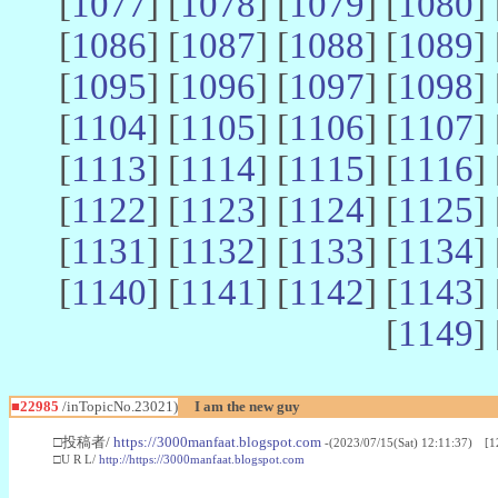
[
1077
] [
1078
] [
1079
] [
1080
] 
[
1086
] [
1087
] [
1088
] [
1089
] 
[
1095
] [
1096
] [
1097
] [
1098
] 
[
1104
] [
1105
] [
1106
] [
1107
] 
[
1113
] [
1114
] [
1115
] [
1116
] 
[
1122
] [
1123
] [
1124
] [
1125
] 
[
1131
] [
1132
] [
1133
] [
1134
] 
[
1140
] [
1141
] [
1142
] [
1143
] 
[
1149
] 
■22985
/inTopicNo.23021)
I am the new guy
□投稿者/
https://3000manfaat.blogspot.com
-(2023/07/15(Sat) 12:11:37) [1
□U R L/
http://https://3000manfaat.blogspot.com