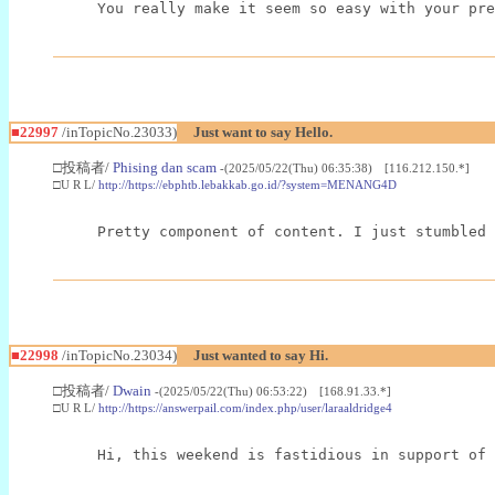
You really make it seem so easy with your pre
■22997
/inTopicNo.23033)
Just want to say Hello.
□投稿者/
Phising dan scam
-(2025/05/22(Thu) 06:35:38) [116.212.150.*]
□U R L/
http://https://ebphtb.lebakkab.go.id/?system=MENANG4D
Pretty component of content. I just stumbled 
■22998
/inTopicNo.23034)
Just wanted to say Hi.
□投稿者/
Dwain
-(2025/05/22(Thu) 06:53:22) [168.91.33.*]
□U R L/
http://https://answerpail.com/index.php/user/laraaldridge4
Hi, this weekend is fastidious in support of 