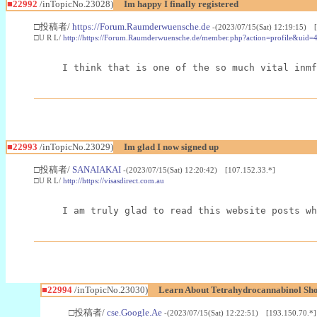
■22992
/inTopicNo.23028)
Im happy I finally registered
□投稿者/
https://Forum.Raumderwuensche.de
-(2023/07/15(Sat) 12:19:15) 
□U R L/
http://https://Forum.Raumderwuensche.de/member.php?action=profile&uid=
I think that is one of the so much vital inmf
■22993
/inTopicNo.23029)
Im glad I now signed up
□投稿者/
SANAIAKAI
-(2023/07/15(Sat) 12:20:42) [107.152.33.*]
□U R L/
http://https://visasdirect.com.au
I am truly glad to read this website posts wh
■22994
/inTopicNo.23030)
Learn About Tetrahydrocannabinol S
□投稿者/
cse.Google.Ae
-(2023/07/15(Sat) 12:22:51) [193.150.70.*]