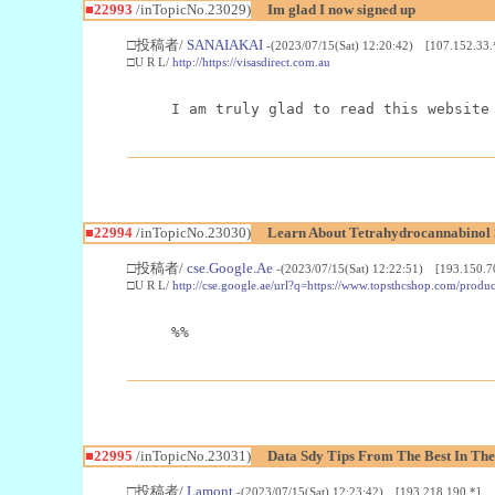
■22993
/inTopicNo.23029)
Im glad I now signed up
□投稿者/
SANAIAKAI
-(2023/07/15(Sat) 12:20:42) [107.152.33.
□U R L/
http://https://visasdirect.com.au
I am truly glad to read this website
■22994
/inTopicNo.23030)
Learn About Tetrahydrocannabino
□投稿者/
cse.Google.Ae
-(2023/07/15(Sat) 12:22:51) [193.150.7
□U R L/
http://cse.google.ae/url?q=https://www.topsthcshop.com/produc
%%
■22995
/inTopicNo.23031)
Data Sdy Tips From The Best In The
□投稿者/
Lamont
-(2023/07/15(Sat) 12:23:42) [193.218.190.*]