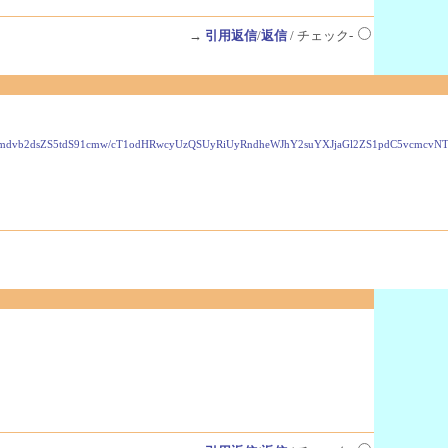
→
引用返信
/
返信
/ チェック-
VzLmdvb2dsZS5tdS91cmw/cT1odHRwcyUzQSUyRiUyRndheWJhY2suYXJjaGl2ZS1pdC5vcmc