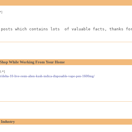
*]
 posts which contains lots  of valuable facts, thanks fo
l Shop While Working From Your Home
0.*]
t/delta-10-live-resin-alien-kush-indica-disposable-vape-pen-1600mg/
 Industry