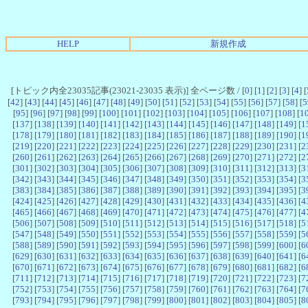
HELP
新規作成
[トピック内全23035記事(23021-23035 表示)] 全ページ数 / [
0
] [
1
] [
2
] [
3
] [
4
] [
[
42
] [
43
] [
44
] [
45
] [
46
] [
47
] [
48
] [
49
] [
50
] [
51
] [
52
] [
53
] [
54
] [
55
] [
56
] [
57
] [
58
] [
5
[
95
] [
96
] [
97
] [
98
] [
99
] [
100
] [
101
] [
102
] [
103
] [
104
] [
105
] [
106
] [
107
] [
108
] [
1
[
137
] [
138
] [
139
] [
140
] [
141
] [
142
] [
143
] [
144
] [
145
] [
146
] [
147
] [
148
] [
149
] [
1
[
178
] [
179
] [
180
] [
181
] [
182
] [
183
] [
184
] [
185
] [
186
] [
187
] [
188
] [
189
] [
190
] [
1
[
219
] [
220
] [
221
] [
222
] [
223
] [
224
] [
225
] [
226
] [
227
] [
228
] [
229
] [
230
] [
231
] [
2
[
260
] [
261
] [
262
] [
263
] [
264
] [
265
] [
266
] [
267
] [
268
] [
269
] [
270
] [
271
] [
272
] [
2
[
301
] [
302
] [
303
] [
304
] [
305
] [
306
] [
307
] [
308
] [
309
] [
310
] [
311
] [
312
] [
313
] [
3
[
342
] [
343
] [
344
] [
345
] [
346
] [
347
] [
348
] [
349
] [
350
] [
351
] [
352
] [
353
] [
354
] [
3
[
383
] [
384
] [
385
] [
386
] [
387
] [
388
] [
389
] [
390
] [
391
] [
392
] [
393
] [
394
] [
395
] [
3
[
424
] [
425
] [
426
] [
427
] [
428
] [
429
] [
430
] [
431
] [
432
] [
433
] [
434
] [
435
] [
436
] [
4
[
465
] [
466
] [
467
] [
468
] [
469
] [
470
] [
471
] [
472
] [
473
] [
474
] [
475
] [
476
] [
477
] [
4
[
506
] [
507
] [
508
] [
509
] [
510
] [
511
] [
512
] [
513
] [
514
] [
515
] [
516
] [
517
] [
518
] [
5
[
547
] [
548
] [
549
] [
550
] [
551
] [
552
] [
553
] [
554
] [
555
] [
556
] [
557
] [
558
] [
559
] [
5
[
588
] [
589
] [
590
] [
591
] [
592
] [
593
] [
594
] [
595
] [
596
] [
597
] [
598
] [
599
] [
600
] [
6
[
629
] [
630
] [
631
] [
632
] [
633
] [
634
] [
635
] [
636
] [
637
] [
638
] [
639
] [
640
] [
641
] [
6
[
670
] [
671
] [
672
] [
673
] [
674
] [
675
] [
676
] [
677
] [
678
] [
679
] [
680
] [
681
] [
682
] [
6
[
711
] [
712
] [
713
] [
714
] [
715
] [
716
] [
717
] [
718
] [
719
] [
720
] [
721
] [
722
] [
723
] [
7
[
752
] [
753
] [
754
] [
755
] [
756
] [
757
] [
758
] [
759
] [
760
] [
761
] [
762
] [
763
] [
764
] [
7
[
793
] [
794
] [
795
] [
796
] [
797
] [
798
] [
799
] [
800
] [
801
] [
802
] [
803
] [
804
] [
805
] [
8