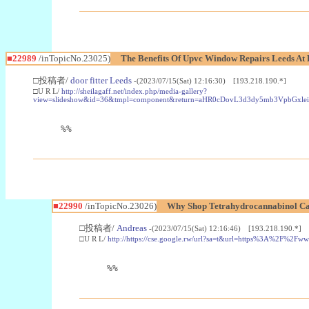
■22989
/inTopicNo.23025)
The Benefits Of Upvc Window Repairs Leeds At 
□投稿者/
door fitter Leeds
-(2023/07/15(Sat) 12:16:30) [193.218.190.*]
□U R L/
http://sheilagaff.net/index.php/media-gallery?
view=slideshow&id=36&tmpl=component&return=aHR0cDovL3d3dy5mb3Vpb
%%
■22990
/inTopicNo.23026)
Why Shop Tetrahydrocannabinol Ca
□投稿者/
Andreas
-(2023/07/15(Sat) 12:16:46) [193.218.190.*]
□U R L/
http://https://cse.google.rw/url?sa=t&url=https%3A%2F%2F
%%