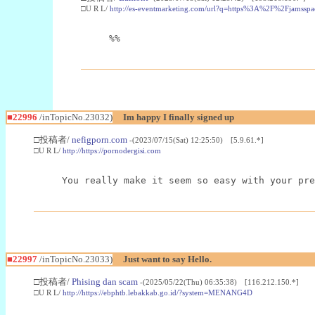
□U R L/
http://es-eventmarketing.com/url?q=https%3A%2F%2Fjamssp
%%
■22996
/inTopicNo.23032)
Im happy I finally signed up
□投稿者/
nefigporn.com
-(2023/07/15(Sat) 12:25:50) [5.9.61.*]
□U R L/
http://https://pornodergisi.com
You really make it seem so easy with your pre
■22997
/inTopicNo.23033)
Just want to say Hello.
□投稿者/
Phising dan scam
-(2025/05/22(Thu) 06:35:38) [116.212.150.*]
□U R L/
http://https://ebphtb.lebakkab.go.id/?system=MENANG4D