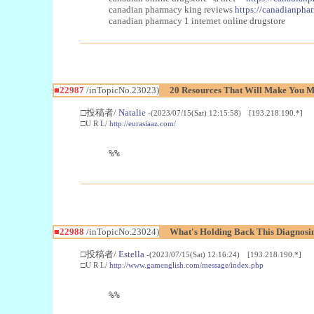
canadian pharmacy king reviews
https://canadianphar
canadian pharmacy 1 internet online drugstore
■22987
/inTopicNo.23023)
20 Resources That Will Make You Mo
□投稿者/
Natalie
-(2023/07/15(Sat) 12:15:58) [193.218.190.*]
□U R L/
http://eurasiaaz.com/
%%
■22988
/inTopicNo.23024)
What's Holding Back This Diagnosin
□投稿者/
Estella
-(2023/07/15(Sat) 12:16:24) [193.218.190.*]
□U R L/
http://www.gamenglish.com/message/index.php
%%