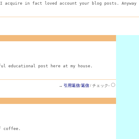
I acquire in fact loved account your blog posts. Anyway 
ful educational post here at my house.
→
引用返信
/
返信
/ チェック-
f coffee.