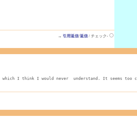
→
引用返信
/
返信
/ チェック-
 which I think I would never  understand. It seems too c