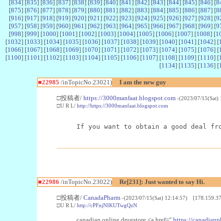
[
834
] [
835
] [
836
] [
837
] [
838
] [
839
] [
840
] [
841
] [
842
] [
843
] [
844
] [
845
] [
846
] [
8
[
875
] [
876
] [
877
] [
878
] [
879
] [
880
] [
881
] [
882
] [
883
] [
884
] [
885
] [
886
] [
887
] [
8
[
916
] [
917
] [
918
] [
919
] [
920
] [
921
] [
922
] [
923
] [
924
] [
925
] [
926
] [
927
] [
928
] [
9
[
957
] [
958
] [
959
] [
960
] [
961
] [
962
] [
963
] [
964
] [
965
] [
966
] [
967
] [
968
] [
969
] [
9
[
998
] [
999
] [
1000
] [
1001
] [
1002
] [
1003
] [
1004
] [
1005
] [
1006
] [
1007
] [
1008
] [
1
[
1032
] [
1033
] [
1034
] [
1035
] [
1036
] [
1037
] [
1038
] [
1039
] [
1040
] [
1041
] [
1042
] [
[
1066
] [
1067
] [
1068
] [
1069
] [
1070
] [
1071
] [
1072
] [
1073
] [
1074
] [
1075
] [
1076
] [
[
1100
] [
1101
] [
1102
] [
1103
] [
1104
] [
1105
] [
1106
] [
1107
] [
1108
] [
1109
] [
1110
] [
[
1134
] [
1135
] [
1136
] [
■22985
/inTopicNo.23021)
I am the new guy
□投稿者/
https://3000manfaat.blogspot.com
-(2023/07/15(Sat)
□U R L/
http://https://3000manfaat.blogspot.com
If you want to obtain a good deal fr
■22986
/inTopicNo.23022)
Re[231]: Just wanted to say Hi.
□投稿者/
CanadaPharm
-(2023/07/15(Sat) 12:14:57) [178.159.37
□U R L/
http://cPFnjNIKUTwgQzN
canadian online drugstore <a href="
https://canadianp