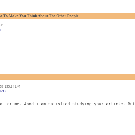
aya To Make You Think About The Other People
.*]
1
[38.153.141.*]
4693
o for me. Annd i am satisfied studying your article. But