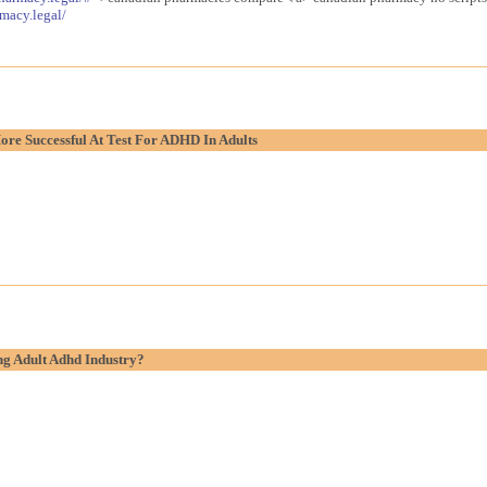
macy.legal/
re Successful At Test For ADHD In Adults
g Adult Adhd Industry?