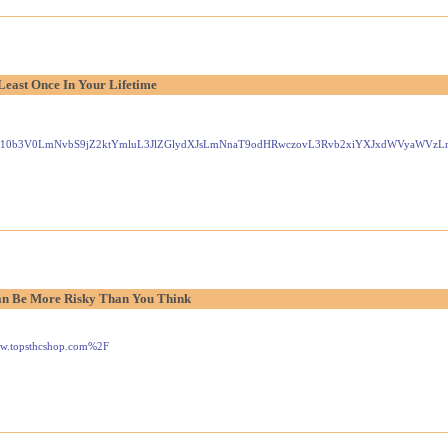
Least Once In Your Lifetime
Gxlei10b3V0LmNvbS9jZ2ktYmluL3JlZGlydXJsLmNnaT9odHRwczovL3Rvb2xiYXJxdWVyaW
n Be More Risky Than You Think
www.topsthcshop.com%2F