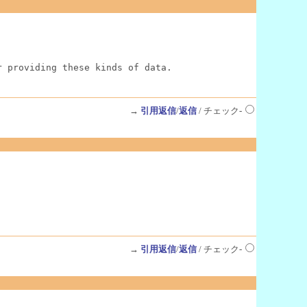
r providing these kinds of data.
→
引用返信
/
返信
/ チェック-
→
引用返信
/
返信
/ チェック-