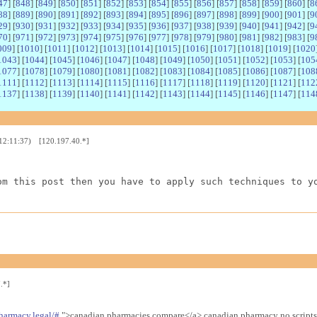
47
] [
848
] [
849
] [
850
] [
851
] [
852
] [
853
] [
854
] [
855
] [
856
] [
857
] [
858
] [
859
] [
860
] [
8
88
] [
889
] [
890
] [
891
] [
892
] [
893
] [
894
] [
895
] [
896
] [
897
] [
898
] [
899
] [
900
] [
901
] [
9
29
] [
930
] [
931
] [
932
] [
933
] [
934
] [
935
] [
936
] [
937
] [
938
] [
939
] [
940
] [
941
] [
942
] [
9
70
] [
971
] [
972
] [
973
] [
974
] [
975
] [
976
] [
977
] [
978
] [
979
] [
980
] [
981
] [
982
] [
983
] [
9
009
] [
1010
] [
1011
] [
1012
] [
1013
] [
1014
] [
1015
] [
1016
] [
1017
] [
1018
] [
1019
] [
1020
1043
] [
1044
] [
1045
] [
1046
] [
1047
] [
1048
] [
1049
] [
1050
] [
1051
] [
1052
] [
1053
] [
105
1077
] [
1078
] [
1079
] [
1080
] [
1081
] [
1082
] [
1083
] [
1084
] [
1085
] [
1086
] [
1087
] [
108
1111
] [
1112
] [
1113
] [
1114
] [
1115
] [
1116
] [
1117
] [
1118
] [
1119
] [
1120
] [
1121
] [
112
1137
] [
1138
] [
1139
] [
1140
] [
1141
] [
1142
] [
1143
] [
1144
] [
1145
] [
1146
] [
1147
] [
114
 12:11:37) [120.197.40.*]
om this post then you have to apply such techniques to y
.*]
harmacy.legal/#
">canadian pharmacies compare</a> canadian pharmacy no scripts