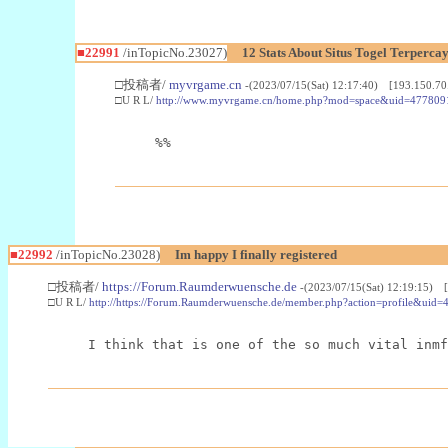
■22991
/inTopicNo.23027)
12 Stats About Situs Togel Terperc
□投稿者/
myvrgame.cn
-(2023/07/15(Sat) 12:17:40) [193.150.70
□U R L/
http://www.myvrgame.cn/home.php?mod=space&uid=477809
%%
■22992
/inTopicNo.23028)
Im happy I finally registered
□投稿者/
https://Forum.Raumderwuensche.de
-(2023/07/15(Sat) 12:19:15) 
□U R L/
http://https://Forum.Raumderwuensche.de/member.php?action=profile&uid=
I think that is one of the so much vital inmf