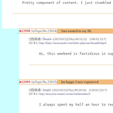
Pretty component of content. I just stumbled 
■22998
/inTopicNo.23034)
Just wanted to say Hi.
□投稿者/
Dwain
-(2025/05/22(Thu) 06:53:22) [168.91.33.*]
□U R L/
http://https://answerpail.com/index.php/user/laraaldridge4
Hi, this weekend is fastidious in su
■22999
/inTopicNo.23035)
Im happy I now registered
□投稿者/
Jerald
-(2025/05/22(Thu) 09:29:54) [158.62.223.*]
□U R L/
http://stroyrem-master.ru/user/nielsendehn5/
I always spent my half an hour to re