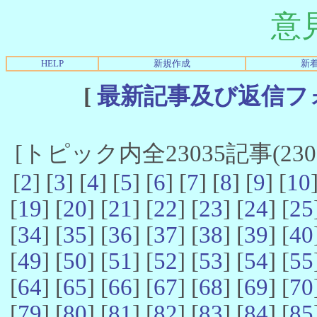
意
HELP
新規作成
新
[
最新記事及び返信フ
[トピック内全23035記事(23021
[
2
] [
3
] [
4
] [
5
] [
6
] [
7
] [
8
] [
9
] [
10
[
19
] [
20
] [
21
] [
22
] [
23
] [
24
] [
25
[
34
] [
35
] [
36
] [
37
] [
38
] [
39
] [
40
[
49
] [
50
] [
51
] [
52
] [
53
] [
54
] [
55
[
64
] [
65
] [
66
] [
67
] [
68
] [
69
] [
70
[
79
] [
80
] [
81
] [
82
] [
83
] [
84
] [
85