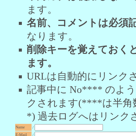
ます。
名前、コメントは必須
なります。
削除キーを覚えておく
ます。
URLは自動的にリンク
記事中に No**** 
クされます(****は半角
*) 過去ログへはリンク
Name
/
E-Mail
/