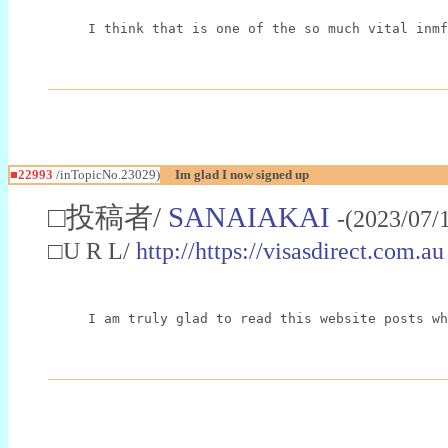
I think that is one of the so much vital inmf
■22993
/inTopicNo.23029)
Im glad I now signed up
□投稿者/
SANAIAKAI
-(2023/07/
□U R L/
http://https://visasdirect.com.au
I am truly glad to read this website posts wh