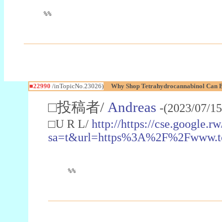
%%
■22990
/inTopicNo.23026)
Why Shop Tetrahydrocannabinol Can B
□投稿者/
Andreas
-(2023/07/15
□U R L/
http://https://cse.google.rw
sa=t&url=https%3A%2F%2Fwww.t
%%