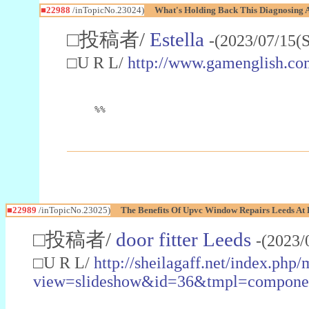
■22988
/inTopicNo.23024)
What's Holding Back This Diagnosing A
□投稿者/
Estella
-(2023/07/15(
□U R L/
http://www.gamenglish.co
%%
■22989
/inTopicNo.23025)
The Benefits Of Upvc Window Repairs Leeds At 
□投稿者/
door fitter Leeds
-(2023/
□U R L/
http://sheilagaff.net/index.php/
view=slideshow&id=36&tmpl=comp