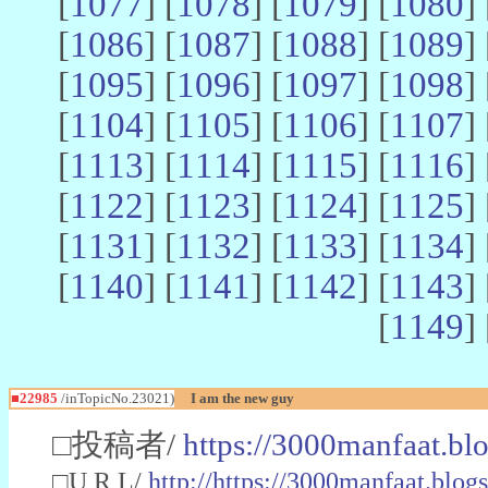
[
1077
] [
1078
] [
1079
] [
1080
] 
[
1086
] [
1087
] [
1088
] [
1089
] 
[
1095
] [
1096
] [
1097
] [
1098
] 
[
1104
] [
1105
] [
1106
] [
1107
] 
[
1113
] [
1114
] [
1115
] [
1116
] 
[
1122
] [
1123
] [
1124
] [
1125
] 
[
1131
] [
1132
] [
1133
] [
1134
] 
[
1140
] [
1141
] [
1142
] [
1143
] 
[
1149
] 
■22985
/inTopicNo.23021)
I am the new guy
□投稿者/
https://3000manfaat.bl
□U R L/
http://https://3000manfaat.blog