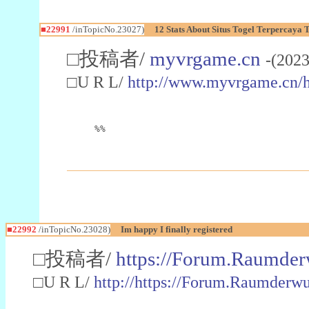
■22991
/inTopicNo.23027)
12 Stats About Situs Togel Terpercaya
□投稿者/
myvrgame.cn
-(2023
□U R L/
http://www.myvrgame.cn
%%
■22992
/inTopicNo.23028)
Im happy I finally registered
□投稿者/
https://Forum.Raumder
□U R L/
http://https://Forum.Raumder