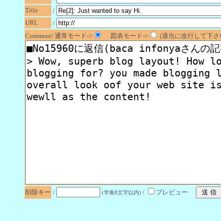
Title
/
URL
/
Comment/ 通常モード->
図表モード->
(適当に改行して下さい
削除キー
/
/
プレビュー
(半角8文字以内)