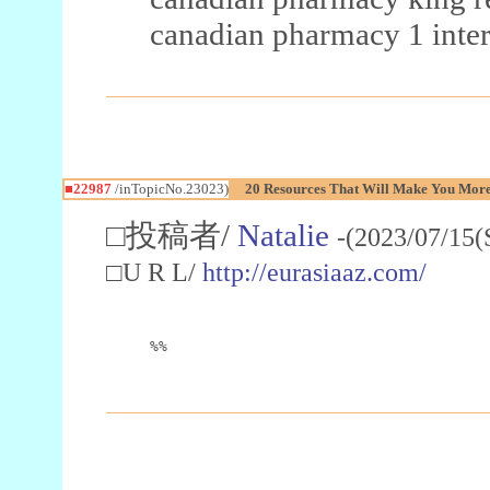
canadian pharmacy 1 inter
■22987
/inTopicNo.23023)
20 Resources That Will Make You More 
□投稿者/
Natalie
-(2023/07/15(
□U R L/
http://eurasiaaz.com/
%%