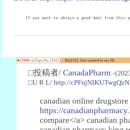
If you want to obtain a good deal from this p
■22986
/inTopicNo.23022)
Re[231]: Just wanted to say Hi.
□投稿者/
CanadaPharm
-(202
□U R L/
http://cPFnjNIKUTwgQzN
canadian online drugstore
https://canadianpharmacy.
compare</a> canadian pha
canadian pharmacy king 