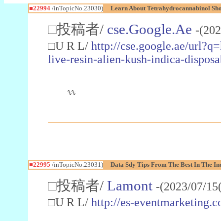
■22994
/inTopicNo.23030)
Learn About Tetrahydrocannabinol S
□投稿者/
cse.Google.Ae
-(202
□U R L/
http://cse.google.ae/url?q
live-resin-alien-kush-indica-dispo
%%
■22995
/inTopicNo.23031)
Data Sdy Tips From The Best In The In
□投稿者/
Lamont
-(2023/07/15
□U R L/
http://es-eventmarketin