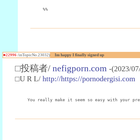
%%
■22996
/inTopicNo.23032)
Im happy I finally signed up
□投稿者/
nefigporn.com
-(2023/07
□U R L/
http://https://pornodergisi.com
You really make it seem so easy with your pre