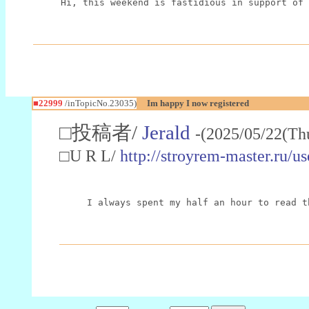
Hi, this weekend is fastidious in support of 
■22999
/inTopicNo.23035)
Im happy I now registered
□投稿者/
Jerald
-(2025/05/22(Th
□U R L/
http://stroyrem-master.ru/u
I always spent my half an hour to read t