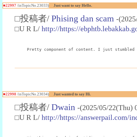
■22997
/inTopicNo.23033)
Just want to say Hello.
□投稿者/
Phising dan scam
-(2025
□U R L/
http://https://ebphtb.lebakk
Pretty component of content. I just stumbled 
■22998
/inTopicNo.23034)
Just wanted to say Hi.
□投稿者/
Dwain
-(2025/05/22(Thu) 
□U R L/
http://https://answerpail.com/i