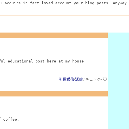
I acquire in fact loved account your blog posts. Anyway 
ful educational post here at my house.
→
引用返信
/
返信
/ チェック-
f coffee.