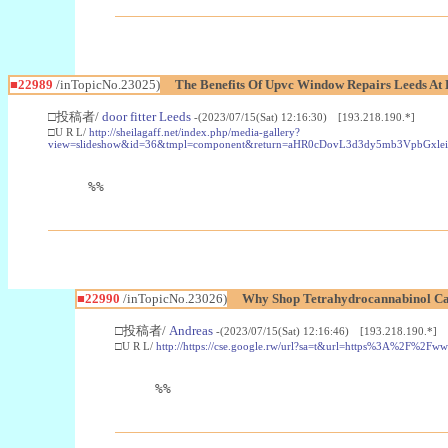
■22989
/inTopicNo.23025)
The Benefits Of Upvc Window Repairs Leeds At 
□投稿者/
door fitter Leeds
-(2023/07/15(Sat) 12:16:30) [193.218.190.*]
□U R L/
http://sheilagaff.net/index.php/media-gallery?
view=slideshow&id=36&tmpl=component&return=aHR0cDovL3d3dy5mb3Vpb
%%
■22990
/inTopicNo.23026)
Why Shop Tetrahydrocannabinol Ca
□投稿者/
Andreas
-(2023/07/15(Sat) 12:16:46) [193.218.190.*]
□U R L/
http://https://cse.google.rw/url?sa=t&url=https%3A%2F%2F
%%