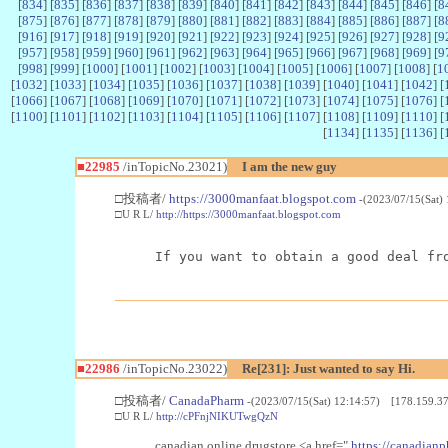
[
834
] [
835
] [
836
] [
837
] [
838
] [
839
] [
840
] [
841
] [
842
] [
843
] [
844
] [
845
] [
846
] [
8
[
875
] [
876
] [
877
] [
878
] [
879
] [
880
] [
881
] [
882
] [
883
] [
884
] [
885
] [
886
] [
887
] [
8
[
916
] [
917
] [
918
] [
919
] [
920
] [
921
] [
922
] [
923
] [
924
] [
925
] [
926
] [
927
] [
928
] [
9
[
957
] [
958
] [
959
] [
960
] [
961
] [
962
] [
963
] [
964
] [
965
] [
966
] [
967
] [
968
] [
969
] [
9
[
998
] [
999
] [
1000
] [
1001
] [
1002
] [
1003
] [
1004
] [
1005
] [
1006
] [
1007
] [
1008
] [
1
[
1032
] [
1033
] [
1034
] [
1035
] [
1036
] [
1037
] [
1038
] [
1039
] [
1040
] [
1041
] [
1042
] [
[
1066
] [
1067
] [
1068
] [
1069
] [
1070
] [
1071
] [
1072
] [
1073
] [
1074
] [
1075
] [
1076
] [
[
1100
] [
1101
] [
1102
] [
1103
] [
1104
] [
1105
] [
1106
] [
1107
] [
1108
] [
1109
] [
1110
] [
[
1134
] [
1135
] [
1136
] [
■22985
/inTopicNo.23021)
I am the new guy
□投稿者/
https://3000manfaat.blogspot.com
-(2023/07/15(Sat)
□U R L/
http://https://3000manfaat.blogspot.com
If you want to obtain a good deal fr
■22986
/inTopicNo.23022)
Re[231]: Just wanted to say Hi.
□投稿者/
CanadaPharm
-(2023/07/15(Sat) 12:14:57) [178.159.37
□U R L/
http://cPFnjNIKUTwgQzN
canadian online drugstore <a href="
https://canadianp