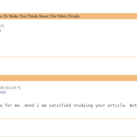
aya To Make You Think About The Other People
.*]
1
[38.153.141.*]
4693
o for me. Annd i am satisfied studying your article. But