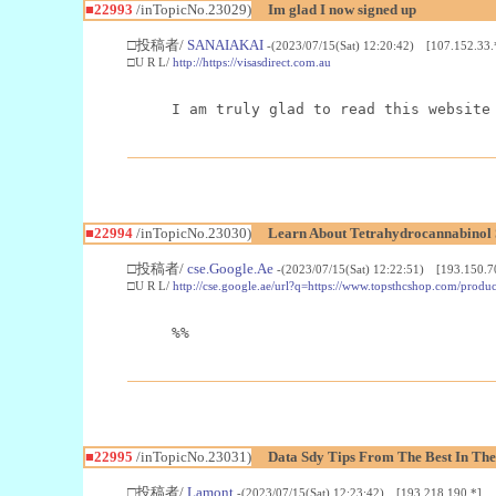
■22993
/inTopicNo.23029)
Im glad I now signed up
□投稿者/
SANAIAKAI
-(2023/07/15(Sat) 12:20:42) [107.152.33.
□U R L/
http://https://visasdirect.com.au
I am truly glad to read this website
■22994
/inTopicNo.23030)
Learn About Tetrahydrocannabino
□投稿者/
cse.Google.Ae
-(2023/07/15(Sat) 12:22:51) [193.150.7
□U R L/
http://cse.google.ae/url?q=https://www.topsthcshop.com/produc
%%
■22995
/inTopicNo.23031)
Data Sdy Tips From The Best In The
□投稿者/
Lamont
-(2023/07/15(Sat) 12:23:42) [193.218.190.*]