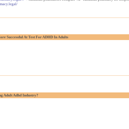
macy.legal/
re Successful At Test For ADHD In Adults
g Adult Adhd Industry?