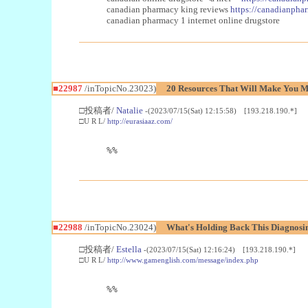
canadian pharmacy king reviews
https://canadianphar
canadian pharmacy 1 internet online drugstore
■22987
/inTopicNo.23023)
20 Resources That Will Make You Mo
□投稿者/
Natalie
-(2023/07/15(Sat) 12:15:58) [193.218.190.*]
□U R L/
http://eurasiaaz.com/
%%
■22988
/inTopicNo.23024)
What's Holding Back This Diagnosin
□投稿者/
Estella
-(2023/07/15(Sat) 12:16:24) [193.218.190.*]
□U R L/
http://www.gamenglish.com/message/index.php
%%