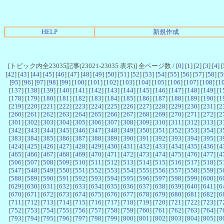
HELP
新規作成
[トピック内全23035記事(23021-23035 表示)] 全ページ数 / [
0
] [
1
] [
2
] [
3
] [
4
] [
[
42
] [
43
] [
44
] [
45
] [
46
] [
47
] [
48
] [
49
] [
50
] [
51
] [
52
] [
53
] [
54
] [
55
] [
56
] [
57
] [
58
] [
5
[
95
] [
96
] [
97
] [
98
] [
99
] [
100
] [
101
] [
102
] [
103
] [
104
] [
105
] [
106
] [
107
] [
108
] [
1
[
137
] [
138
] [
139
] [
140
] [
141
] [
142
] [
143
] [
144
] [
145
] [
146
] [
147
] [
148
] [
149
] [
1
[
178
] [
179
] [
180
] [
181
] [
182
] [
183
] [
184
] [
185
] [
186
] [
187
] [
188
] [
189
] [
190
] [
1
[
219
] [
220
] [
221
] [
222
] [
223
] [
224
] [
225
] [
226
] [
227
] [
228
] [
229
] [
230
] [
231
] [
2
[
260
] [
261
] [
262
] [
263
] [
264
] [
265
] [
266
] [
267
] [
268
] [
269
] [
270
] [
271
] [
272
] [
2
[
301
] [
302
] [
303
] [
304
] [
305
] [
306
] [
307
] [
308
] [
309
] [
310
] [
311
] [
312
] [
313
] [
3
[
342
] [
343
] [
344
] [
345
] [
346
] [
347
] [
348
] [
349
] [
350
] [
351
] [
352
] [
353
] [
354
] [
3
[
383
] [
384
] [
385
] [
386
] [
387
] [
388
] [
389
] [
390
] [
391
] [
392
] [
393
] [
394
] [
395
] [
3
[
424
] [
425
] [
426
] [
427
] [
428
] [
429
] [
430
] [
431
] [
432
] [
433
] [
434
] [
435
] [
436
] [
4
[
465
] [
466
] [
467
] [
468
] [
469
] [
470
] [
471
] [
472
] [
473
] [
474
] [
475
] [
476
] [
477
] [
4
[
506
] [
507
] [
508
] [
509
] [
510
] [
511
] [
512
] [
513
] [
514
] [
515
] [
516
] [
517
] [
518
] [
5
[
547
] [
548
] [
549
] [
550
] [
551
] [
552
] [
553
] [
554
] [
555
] [
556
] [
557
] [
558
] [
559
] [
5
[
588
] [
589
] [
590
] [
591
] [
592
] [
593
] [
594
] [
595
] [
596
] [
597
] [
598
] [
599
] [
600
] [
6
[
629
] [
630
] [
631
] [
632
] [
633
] [
634
] [
635
] [
636
] [
637
] [
638
] [
639
] [
640
] [
641
] [
6
[
670
] [
671
] [
672
] [
673
] [
674
] [
675
] [
676
] [
677
] [
678
] [
679
] [
680
] [
681
] [
682
] [
6
[
711
] [
712
] [
713
] [
714
] [
715
] [
716
] [
717
] [
718
] [
719
] [
720
] [
721
] [
722
] [
723
] [
7
[
752
] [
753
] [
754
] [
755
] [
756
] [
757
] [
758
] [
759
] [
760
] [
761
] [
762
] [
763
] [
764
] [
7
[
793
] [
794
] [
795
] [
796
] [
797
] [
798
] [
799
] [
800
] [
801
] [
802
] [
803
] [
804
] [
805
] [
8