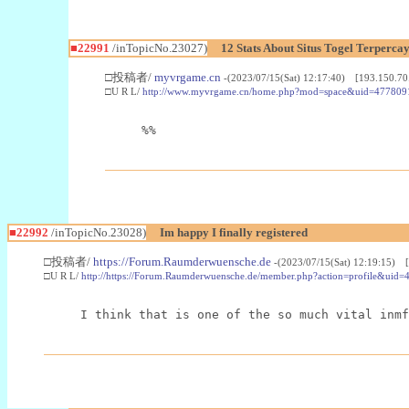
■22991
/inTopicNo.23027)
12 Stats About Situs Togel Terperc
□投稿者/
myvrgame.cn
-(2023/07/15(Sat) 12:17:40) [193.150.70
□U R L/
http://www.myvrgame.cn/home.php?mod=space&uid=477809
%%
■22992
/inTopicNo.23028)
Im happy I finally registered
□投稿者/
https://Forum.Raumderwuensche.de
-(2023/07/15(Sat) 12:19:15) 
□U R L/
http://https://Forum.Raumderwuensche.de/member.php?action=profile&uid=
I think that is one of the so much vital inmf