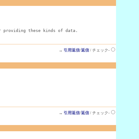
r providing these kinds of data.
→
引用返信
/
返信
/ チェック-
→
引用返信
/
返信
/ チェック-