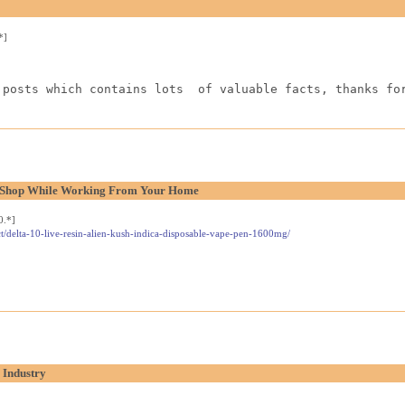
*]
 posts which contains lots  of valuable facts, thanks fo
l Shop While Working From Your Home
0.*]
t/delta-10-live-resin-alien-kush-indica-disposable-vape-pen-1600mg/
 Industry