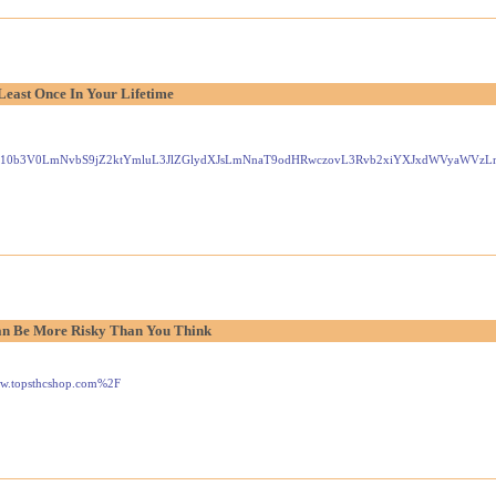
Least Once In Your Lifetime
Gxlei10b3V0LmNvbS9jZ2ktYmluL3JlZGlydXJsLmNnaT9odHRwczovL3Rvb2xiYXJxdWVyaW
n Be More Risky Than You Think
www.topsthcshop.com%2F