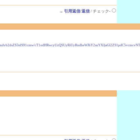
→
引用返信
/
返信
/ チェック-
VzLmdvb2dsZS5tdS91cmw/cT1odHRwcyUzQSUyRiUyRndheWJhY2suYXJjaGl2ZS1pdC5vcmc