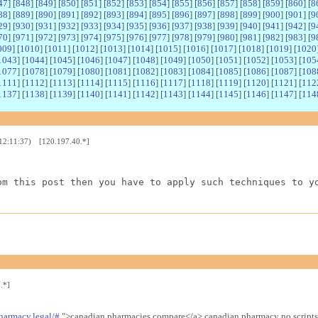
47
] [
848
] [
849
] [
850
] [
851
] [
852
] [
853
] [
854
] [
855
] [
856
] [
857
] [
858
] [
859
] [
860
] [
8
88
] [
889
] [
890
] [
891
] [
892
] [
893
] [
894
] [
895
] [
896
] [
897
] [
898
] [
899
] [
900
] [
901
] [
9
29
] [
930
] [
931
] [
932
] [
933
] [
934
] [
935
] [
936
] [
937
] [
938
] [
939
] [
940
] [
941
] [
942
] [
9
70
] [
971
] [
972
] [
973
] [
974
] [
975
] [
976
] [
977
] [
978
] [
979
] [
980
] [
981
] [
982
] [
983
] [
9
009
] [
1010
] [
1011
] [
1012
] [
1013
] [
1014
] [
1015
] [
1016
] [
1017
] [
1018
] [
1019
] [
1020
1043
] [
1044
] [
1045
] [
1046
] [
1047
] [
1048
] [
1049
] [
1050
] [
1051
] [
1052
] [
1053
] [
105
1077
] [
1078
] [
1079
] [
1080
] [
1081
] [
1082
] [
1083
] [
1084
] [
1085
] [
1086
] [
1087
] [
108
1111
] [
1112
] [
1113
] [
1114
] [
1115
] [
1116
] [
1117
] [
1118
] [
1119
] [
1120
] [
1121
] [
112
1137
] [
1138
] [
1139
] [
1140
] [
1141
] [
1142
] [
1143
] [
1144
] [
1145
] [
1146
] [
1147
] [
114
 12:11:37) [120.197.40.*]
om this post then you have to apply such techniques to y
.*]
harmacy.legal/#
">canadian pharmacies compare</a> canadian pharmacy no scripts