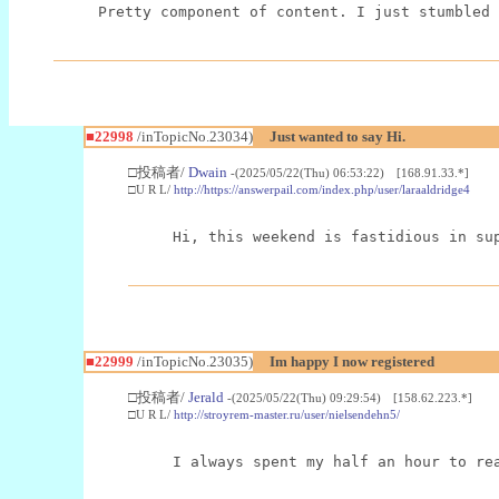
Pretty component of content. I just stumbled 
■22998
/inTopicNo.23034)
Just wanted to say Hi.
□投稿者/
Dwain
-(2025/05/22(Thu) 06:53:22) [168.91.33.*]
□U R L/
http://https://answerpail.com/index.php/user/laraaldridge4
Hi, this weekend is fastidious in su
■22999
/inTopicNo.23035)
Im happy I now registered
□投稿者/
Jerald
-(2025/05/22(Thu) 09:29:54) [158.62.223.*]
□U R L/
http://stroyrem-master.ru/user/nielsendehn5/
I always spent my half an hour to re