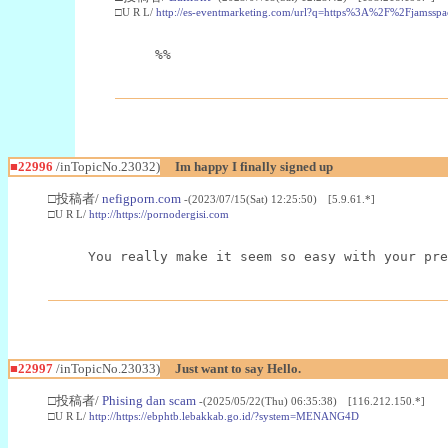
□U R L/
http://es-eventmarketing.com/url?q=https%3A%2F%2Fjamssp
%%
■22996
/inTopicNo.23032)
Im happy I finally signed up
□投稿者/
nefigporn.com
-(2023/07/15(Sat) 12:25:50) [5.9.61.*]
□U R L/
http://https://pornodergisi.com
You really make it seem so easy with your pre
■22997
/inTopicNo.23033)
Just want to say Hello.
□投稿者/
Phising dan scam
-(2025/05/22(Thu) 06:35:38) [116.212.150.*]
□U R L/
http://https://ebphtb.lebakkab.go.id/?system=MENANG4D