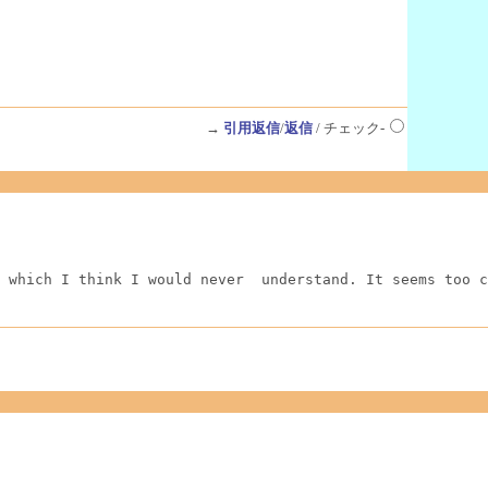
→
引用返信
/
返信
/ チェック-
 which I think I would never  understand. It seems too c